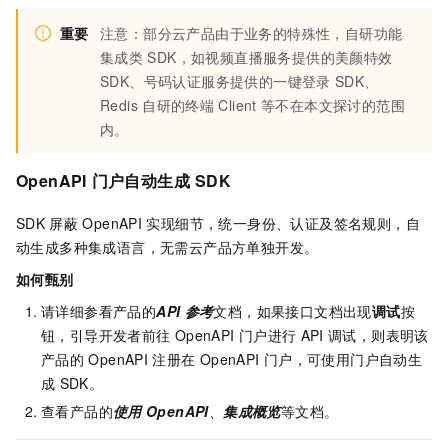
重要
注意：部分云产品由于业务的特殊性，自研功能
集成类
SDK，如视频直播服务提供的美颜特效
SDK、号码认证服务提供的一键登录
SDK、
Redis
自研的终端
Client
等不在本文探讨的范围
内。
OpenAPI
门户自动生成
SDK
SDK
屏蔽
OpenAPI
实现细节，统一身份、认证及签名规则，自
动生成多种集成语言，无需云产品方单独开发。
如何甄别
请详细参看产品的
API
参考
文档，如果接口文档出现
调试
按
钮，引导开发者前往
OpenAPI
门户进行
API
调试，则表明该
产品的
OpenAPI
注册在
OpenAPI
门户，可使用门户自动生
成
SDK。
查看产品的
使用
OpenAPI
、
集成概览
等文档。