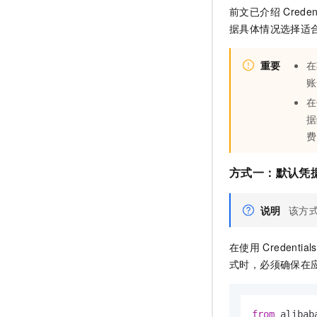
前文已介绍
Creden
据具体情况选择适
重要
在
账
在
据
费
方式一：默认凭
说明
该方
在使用
Credentials
式时，必须确保在
from
 alibab