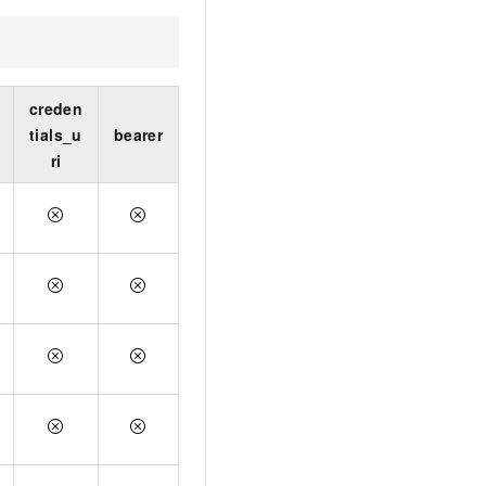
t.diy 一步搞定创意建站
构建大模型应用的安全防护体系
通过自然语言交互简化开发流程,全栈开发支持
通过阿里云安全产品对 AI 应用进行安全防护
creden
tials_u
bearer
ri