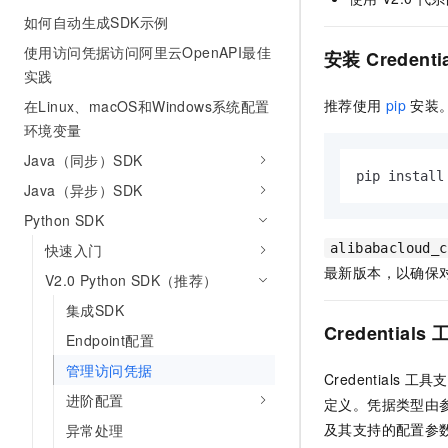
AI 产品 免费试用
网络
如何自动生成SDK示例
安全
云开发大赛
Tableau 订阅
1亿+ 大模型 tokens 和 
使用访问凭据访问阿里云OpenAPI最佳
安装
Credenti
可观测
入门学习赛
中间件
AI空中课堂在线直播课
实践
140+云产品 免费试用
大模型服务
上云与迁云
产品新客免费试用，最长1
数据库
推荐使用
pip
安装
在Linux、macOS和Windows系统配置
生态解决方案
环境变量
千问AI平台-Token Plan
企业出海
大模型ACA认证体验
大数据计算
Java（同步）SDK
助力企业全员 AI 认知与能
行业生态解决方案
pip install
政企业务
媒体服务
Java（异步）SDK
千问AI平台-模型体验
开发者生态解决方案
在线体验全尺寸、多种模态
Python SDK
企业服务与云通信
AI 开发和 AI 应用解决
快速入门
alibabacloud_c
Happy 系列大模型
域名与网站
最新版本，以确保
V2.0 Python SDK（推荐）
终端用户计算
集成SDK
Credentials
Endpoint配置
Serverless
大模型解决方案
管理访问凭据
Credentials
工具支
开发工具
快速部署 Dify，高效搭建 
进阶配置
定义。凭据类型由
迁移与运维管理
及其支持的配置参
异常处理