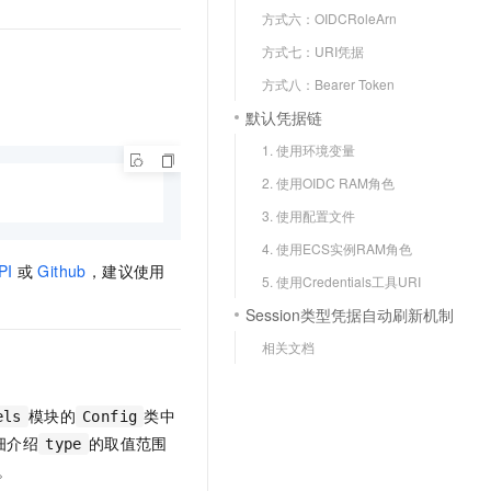
文戏情感细腻自然，动作戏激烈拳拳到肉，实现更强表演能力
支持中英文自由切换，具备更强的噪声鲁棒性
云聚AI 严选权益
方式六：OIDCRoleArn
SSL 证书
，一键激活高效办公新体验
精选AI产品，从模型到应用全链提效
方式七：URI凭据
堡垒机
AI 用量加速计划
方式八：Bearer Token
应用
防火墙
、识别商机，让客服更高效、服务更出色。
新老同享，达量后返
默认凭据链
千问办公
主机安全
NEW
1. 使用环境变量
的智能体编程平台
一站式AI生产力平台
2. 使用OIDC RAM角色
AI 应用及服务市场
伶鹊
3. 使用配置文件
企业级人与Agent协作平台，接入和调度多个数字员工
智能客服平台，对话机器人、对话分析、智能外呼
4. 使用ECS实例RAM角色
AI 应用
PI
或
Github
，建议使用
大模型服务平台百炼 - 全妙
5. 使用Credentials工具URI
大模型
应用创作平台
多模态内容创作工具，已接入 DeepSeek
Session类型凭据自动刷新机制
自然语言处理
相关文档
数据标注
机器学习
模块的
类中
els
Config
息提取
与 AI 智能体进行实时音视频通话
细介绍
的取值范围
type
从文本、图片、视频中提取结构化的属性信息
构建支持视频理解的 AI 音视频实时通话应用
。