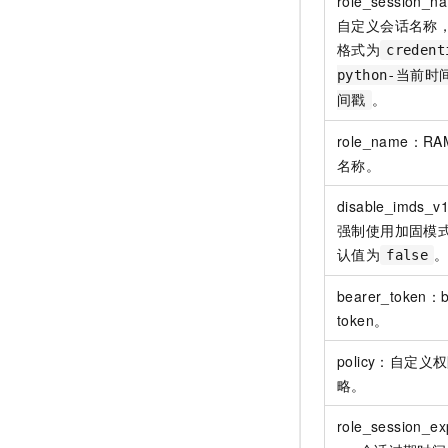
role_session_
自定义会话名称
格式为
credent
python-当前
。
间戳
role_name：RA
名称。
disable_imds
强制使用加固模
认值为
false
bearer_token：b
token。
policy：自定义
略。
role_session_exp