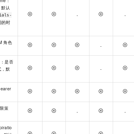
name：
，默认
-
-
ials-
时间的时
M
角色
-
_v1：是否
式，默
-
。
earer
权限策
-
-
iratio