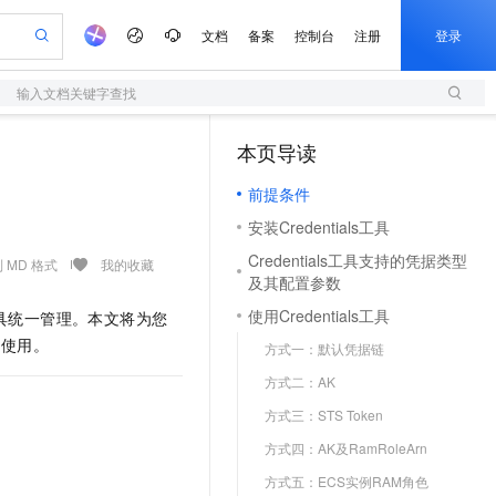
文档
备案
控制台
注册
登录
输入文档关键字查找
验
作计划
器
AI 活动
专业服务
服务伙伴合作计划
开发者社区
加入我们
服务平台百炼
阿里云 OPC 创新助力计划
本页导读
（1）
一站式生成采购清单，支持单品或批量购买
S
S产品伙伴计划（繁花）
峰会
造的大模型服务与应用开发平台
Qwen Audio：打造专属 AI 语音助手
轻量应用服务器
一句话生成原生可编辑精美 PPT 文稿
AI 生产力先锋
Al MaaS 服务伙伴赋能合作
域名
博文
Careers
NEW
至高可申请百万元
前提条件
性可伸缩的云计算服务
开启高性价比 AI 编程新体验
Qwen-Audio-3.0-Realtime 端到端实时语音角色扮演
输入一句话想法, 轻松生成专业的 PPT
先锋实践拓展 AI 生产力的边界
快速构建应用程序和网站，即刻迈出上云第一步
Token 补贴，五大权
计划
海大会
伙伴信用分合作计划
商标
问答
社会招聘
安装Credentials工具
益加速 OPC 成功
S
eek-V4-Pro
数字证书管理服务（原SSL证书）
一键部署幻兽帕鲁游戏服务器
飞天发布时刻
HOT
划
备案
电子书
校园招聘
Credentials工具支持的凭据类型
pSeek-V4-Pro
视频创作，一键激活电商全链路生产力
全托管，含MySQL、PostgreSQL、SQL Server、MariaDB多引擎
实现全站HTTPS，呈现可信的WEB访问
一键购买专属联机服务器，轻松开启游戏
所见，即是所愿
 MD 格式
我的收藏
更多支持
及其配置参数
划
公司注册
镜像站
视频生成
语音识别与合成
专属 QwenPaw
短信服务
漫剧工坊：一站式动画创作平台
AI 实训营
HOT
使用Credentials工具
具统一管理。本文将为您
合作伙伴培训与认证
划
上云迁移
的智能体编程平台
站生成，高效打造优质广告素材
从聊天伙伴进化为能主动干活的本地数字员工
快速生产连贯的高质量长漫剧
从基础到进阶，Agent 创客手把手教你
国内短信简单易用，安全可靠，秒级触达，全球覆盖200+国家和地区。
e-1.1-T2V
Qwen3-TTS-Flash
的使用。
lScope
方式一：默认凭据链
我要反馈
查询合作伙伴
畅细腻的高质量视频
离线语音合成大模型，多语言方言自适应，低延迟高稳定
n Alibaba Cloud ISV 合作
代维服务
olarDB
建企业门户网站
大数据开发治理平台 DataWorks
10 分钟搭建微信、支付宝小程序
方式二：AK
创新加速
ope
登录合作伙伴管理后台
我要建议
站，无忧落地极速上线
以可视化方式快速构建移动和 PC 门户网站
100%兼容MySQL、PostgreSQL，兼容Oracle，支持集中和分布式
高效部署网站，快速应用到小程序
Data Agent 驱动的一站式 Data+AI 开发治理平台
e-1.1-I2V
Cosyvoice-V3-Flash
方式三：STS Token
安全
畅自然，细节丰富
高表现力语音合成大模型，语音克隆听感自然
我要投诉
上云场景组合购
方式四：AK及RamRoleArn
伴
边界网络安全防护产品
漫剧创作，剧本、分镜、视频高效生成
覆盖90%+业务场景，专享组合折扣价
2V
VPN
Fun-ASR
方式五：ECS实例RAM角色