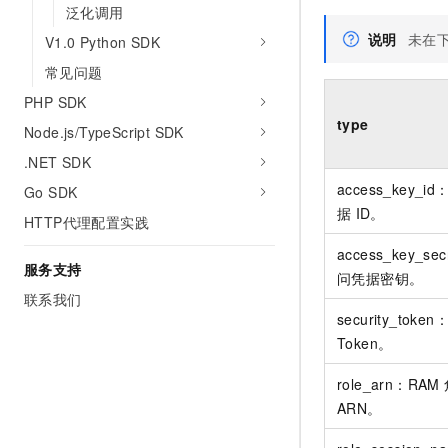
10 分钟在聊天系统中增加
泛化调用
专有云
说明
未在
V1.0 Python SDK
常见问题
PHP SDK
type
Node.js/TypeScript SDK
.NET SDK
access_key_i
Go SDK
据
ID。
HTTP代理配置实践
access_key_se
服务支持
问凭据密钥。
联系我们
security_token
Token。
role_arn：RAM
ARN。