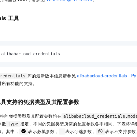
服务生态伙伴
视觉 Coding、空间感知、多模态思考等全面升级
1M上下文，专为长程任务能力而生
云工开物
企业应用
Night Plan 支持 Qwen 3.8-Max
AI 办公
NEW
Red Hat
30+ 款产品免费体验
夜间 5 折，Qwen/Meoo/TokenPlan 客户专享
AI智能应用
科研合作
als
工具
ERP
堂（旗舰版）
SUSE
智能客服
AI 应用构建
大模型原生
CRM
2个月
自动承接线索
。
建站小程序
Qoder
大模型服务平台百炼-应用模版
OA 办公系统
HOT
NEW
面向真实软件
个人版上线、团队版降价；千问3.8-Max首发发尝鲜
丰富多元化的应用模版和解决方案
力提升
财税管理
模板建站
 alibabacloud_credentials
万有无界
大模型服务平台百炼-智能体
400电话
定制建站
的模型效果
灵活可视化地构建企业级 Agent
方案
广告营销
模板小程序
库的最新版本信息请参见
alibabacloud-credentials · Py
redentials
秒悟
人工智能平台 PAI
对所有功能的支持。
定制小程序
云端极速 AI 
新一代 AI 视频生成模型，深度适配广告营销等场景
AI Native 的算法工程平台，一站式完成建模、训练、推理服务部署
APP 开发
工具支持的凭据类型及其配置参数
建站系统
持的凭据类型及其配置参数均在
alibabacloud_credentials.mod
AI 应用
10分钟微调：让0.6B模型媲美235B模型
多模态数据信
参数
指定，不同的凭据类型所需的配置参数各不相同。下表将详
type
依托云原生高可用架构,实现Dify私有化部署
用1%尺寸在特定领域达到大模型90%以上效果
数。其中，
表示必填参数，
表示可选参数，
表示不支持参数
-