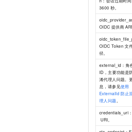
n：会话过期时间
3600
秒。
oidc_provider_
OIDC
提供商
AR
oidc_token_file
OIDC Token
文
径。
external_id：
ID，主要功能是
淆代理人问题。
息，请参见
使用
ExternalId
防止
理人问题
。
credentials_u
URI。
sts_endpoint：