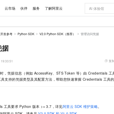
云市场
伙伴
服务
了解阿里云
AI 特惠
数据与 API
成为产品伙伴
企业增值服务
最佳实践
价格计算器
AI 场景体
基础软件
产品伙伴合
阿里云认证
市场活动
配置报价
大模型
开发参考
Python SDK
V2.0 Python SDK（推荐）
管理访问凭据
自助选配和估算价格
新方式
域名与网站
睿译宝，AI翻译排版一步到位
智启 AI 普惠权益
产品生态集成认证中心
企业支持计划
云上春晚
千问官方 MaaS 平台，为开发者和 Agent 而生，新用户赠送 1 亿 + tokens 额度
云服务器 EC
AI Coding
阿里云Maa
2026 阿里云
为企业打
数据集
Windows
大模型认证
模型
NEW
交付可用成果
值低价云产品抢先购
提供智能易用的域名与建站服务
上传文档即自动完成翻译和格式还原
至高享 1亿+免费 tokens，加速 Al 应用落地
安全可靠、弹
智能编程，一键
凭据
产品生态伙伴
专家技术服务
云上奥运之旅
弹性计算合作
阿里云中企出
手机三要素
宝塔 Linux
全部认证
价格优势
有专属领域专家
对象存储 OSS
GLM-5.2：长任务时代开源旗舰模型
阿里云 OPC 创新助力计划
云数据库 RD
即刻拥有 DeepS
AI 电商营销
产品生态伙伴工作台
企业增值服务台
云栖战略参考
云存储合作计
云栖大会
身份实名认证
CentOS
训练营
推动算力普惠，释放技术红利
的大模型服务
最高返9万
多领域专家智能体,一键组建 AI 虚拟交付团队
至高百万元 Token 补贴，加速一人公司成长
稳定、安全、高性价比、高性能的云存储服务
真正可用的 1M 上下文,一次完成代码全链路开发
轻松解锁专属 Dee
从图文生成到
复制
 19:33:51
云上的中国
数据库合作计
活动全景
短信
Docker
图片和
站式影视创作平台
人工智能平台 PAI
Hermes Agent，打造自进化智能体
Token Plan 模型订阅计划
Qoder
5 分钟轻松部署
AI 广告创作
企业成长
大模型
NEW
信息公告
时，凭据信息（例如
AccessKey、STS Token
等）由
Credentials
工
看见新力量
云网络合作计
OCR 文字识别
JAVA
级电脑
证享300元代金券
可视化编排打通从文字构思到成片全链路闭环
一站式AI开发、训练和推理服务
自主进化，持久记忆，越用越聪明
Qwen3.8-Max 首发尝鲜，限时加量 10 倍，夜间低至2折
面向真实软件
图文、视频一
Kimi-K3
HappyHors
工具支持的凭据类型及其配置方法，帮助您快速掌握
Credentials
工具
NEW
魔搭 Mode
loud
服务实践
官网公告
Kimi 最新旗舰模型，长程编程与推理利器
让文字生成流
金融模力时刻
Salesforce O
版
发票查验
全能环境
Qoder CN
Claude Code + GStack 打造工程团队
千问办公，限时限量积分加倍
云原生数据库 P
低代码高效构
AI 建站
NEW
作计划
计划
创新中心
魔搭 ModelSc
健康状态
让AI从“聊天伙伴”进化为能干活的“数字员工”
覆盖公网/内网、递归/权威、移动APP等全场景解析服务
安装技能 GStack，拥有专属 AI 工程团队
你的AI工作搭子，覆盖日常办公高频场景
基于千问大模型等，支持代码智能生成、研发智能问答
0 代码专业建
客户案例
天气预报查询
操作系统
Deepseek-v4-pro
HappyHors
态合作计划
态智能体模型
旗舰 MoE 大模型，百万上下文与顶尖推理能力
图生视频，流
Compute
同享
容器服务 Kubernetes 版 ACK
万小智 AI 建站低至 15元/月
云防火墙
AI 短剧/漫剧
快递物流查询
WordPress
成为服务伙
高校合作
ls
工具要求
Python
版本 >= 3.7，详见
阿里云
SDK
维护策略
。
式云数据仓库
点，立即开启云上创新
提供一站式管理容器应用的 K8s 服务
送.CN域名，送备案服务码
云原生的云上
AI助力短剧
GLM-5.2
Wan2.7-T
Ubuntu
的阿里云
SDK，请参见
V2.0 SDK 和 V1.0 SDK
。