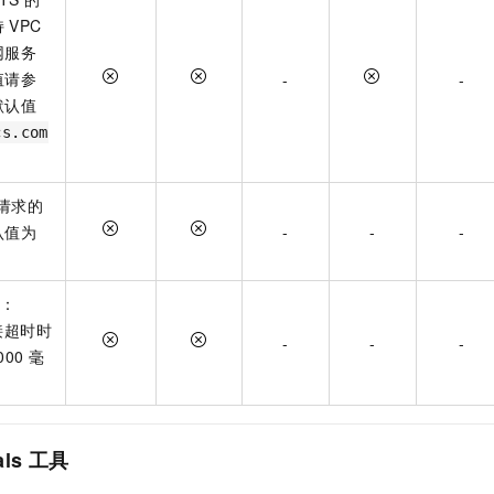
持
VPC
网服务
值请参
-
-
默认值
cs.com
请求的
认值为
-
-
-
t：
接超时时
-
-
-
000
毫
als
工具