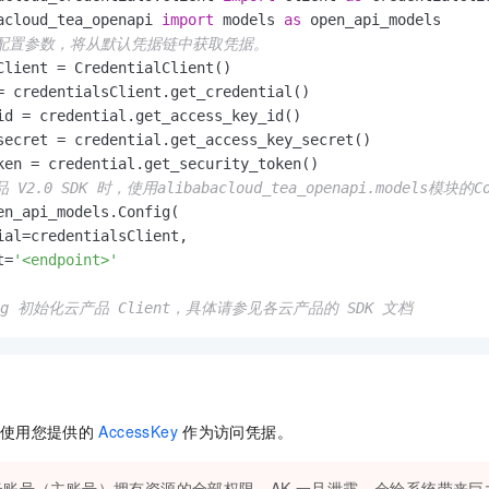
acloud_tea_openapi 
import
 models 
as
何配置参数，将从默认凭据链中获取凭据。
Client = CredentialClient()

= credentialsClient.get_credential()

id = credential.get_access_key_id()

secret = credential.get_access_key_secret()

V2.0 SDK 时，使用alibabacloud_tea_openapi.models模块的Co
en_api_models.Config(

ial=credentialsClient,

t=
'<endpoint>'
fig 初始化云产品 Client，具体请参见各云产品的 SDK 文档
使用您提供的
AccessKey
作为访问凭据。
云账号（主账号）拥有资源的全部权限，AK
一旦泄露，会给系统带来巨