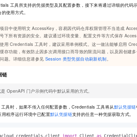
tials
工具所支持的凭据类型及其配置参数，接下来将通过详细的代码
合的使用方式。
项目中使用明文
AccessKey，容易因代码仓库权限管理不当造成
Acce
号下所有资源的安全。建议通过环境变量、配置文件等方式保存
Acce
使用
Credentials
工具时，建议采用单例模式。这一做法能够启用
Cred
缓存功能，有效防止因多次调用接口而导致的限流问题，以及因创建多
问题。详细信息请参见
Session
类型凭据自动刷新机制
。
据链
式是
OpenAPI
门户示例代码中默认采用的方式。
工具时，如果不传入任何配置参数，Credentials
工具将从
默认凭据链
应用程序运行环境中已配置
默认凭据链
支持的任意一种凭据获取方式。
acloud_credentials.client 
import
 Client 
as