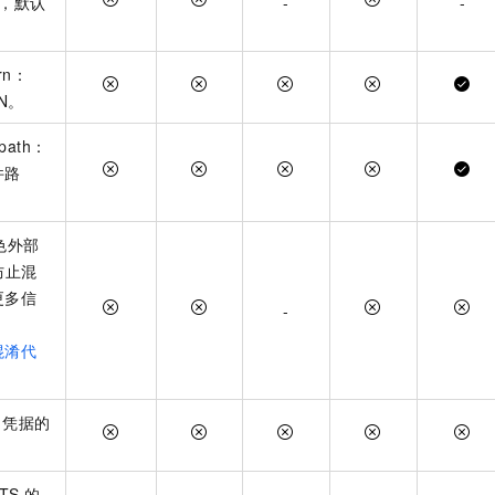
，默认
-
-
arn：
N。
_path：
件路
角色外部
防止混
更多信
-
混淆代
ri：凭据的
STS
的