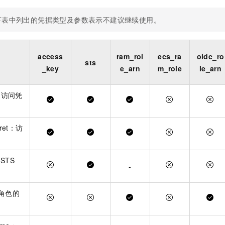
一个 AI 助手
即刻拥有 DeepSeek-R1 满血版
超强辅助，Bol
在企业官网、通讯软件中为客户提供 AI 客服
多种方案随心选，轻松解锁专属 DeepSeek
下表中列出的凭据类型及参数表示不建议继续使用。
access
ram_rol
ecs_ra
oidc_ro
sts
_key
e_arn
m_role
le_arn
d：访问凭
cret：访
：STS
-
角色的