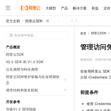
大模型
产品
解决方案
权益
定价
官方文档
阿里云SDK
大模型
产品
解决方案
权益
定价
云市场
伙伴
服务
了解阿里云
精选产品
精选解决方案
普惠上云
产品定价
精选商城
成为销售伙伴
售前咨询
为什么选择阿里云
千问AI平台
阿里云SDK
首页
了解云产品的定价详情
大模型服务平台百炼
千问办公，解锁你的工作
普惠上云 官方力荐
分销伙伴
在线服务
网站建设
什么是云计算
大
大模型服务与应用平台
企业级Agent产品，直接
云服务器38元/年起，超
管理访问
产品概述
咨询伙伴
多端小程序
技术领先
云上成本管理
售后服务
千问大模型
Agency Agents：拥
官方推荐返现计划
大模型
阿里云SDK
大模型
精选产品
精选解决方案
Salesforce 国际版订阅
稳定可靠
管理和优化成本
多元化、高性能、安全可靠
推荐新用户得奖励，单订单
更新时间：
2026-06-06
销售伙伴合作计划
V2.0 SDK 和 V1.0 SDK
自助服务
友盟天域
安全合规
人工智能与机器学习
AI
文本生成
无影云电脑
HappyHorse 打造一
云工开物
泛化调用与特化调用
在使用阿里云
SDK
无影生态合作计划
在线服务
观测云
分析师报告
随时随地安全接入的云上超
高校专属算力普惠，学生认
计算
互联网应用开发
阿里云SDK维护策略与生命周期状
Qwen3.8-Max
介绍
Credentials
HOT
Salesforce On Alibaba C
工单服务
态
智能体时代全能旗舰模型
Tuya 物联网平台阿里云
研究报告与白皮书
云解析DNS
快速拥有专属 OpenClaw
Consulting Partner 合
大数据
容器
免费试用
短信专区
请求结构和签名机制
前提条件
蓝凌 OA
Qwen3.7-Plus
AI 大模型销售与服务生
现代化应用
存储
天池大赛
能看、能想、能动手的多模
云原生大数据计算服务 Max
解决方案免费试用 新老
电子合同
开发参考
使用
Credentia
面向分析的企业级SaaS模
最高领取价值200元试用
安全
网络与CDN
AI 算法大赛
Qwen3-VL-Plus
升级V1.0 SDK指南
畅捷通
使用
V2.0
代系