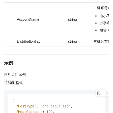
主机账号名
由小写
AccountName
string
以字母
包含 2
DistributionTag
string
主机分布的
示例
正常返回示例
格式
JSON
{
"HostType"
:
"dhg_cloud_ssd"
,
"HostStorage"
:
100
,