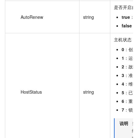
是否开启自
AutoRenew
string
true
：
false
（
主机状态，
0
：创建
1
：运行
2
：故障
3
：准备
4
：维护
HostStatus
string
5
：已下
6
：重启
7
：锁定
说明
当
线
移