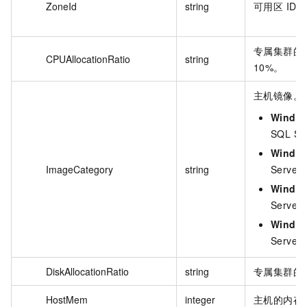
ZoneId
string
可用区 ID。
专属集群的 
CPUAllocationRatio
string
10%。
主机镜像。
Window
SQL S
Window
ImageCategory
string
Serve
Window
Serve
Window
Server
DiskAllocationRatio
string
专属集群的
HostMem
integer
主机的内存