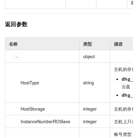
群 
返回参数
名称
类型
描述
object
主机的存储
dhg_cl
HostType
string
云盘
dhg_lo
HostStorage
integer
主机的存储
InstanceNumberROSlave
integer
主机上只读
账号类型，