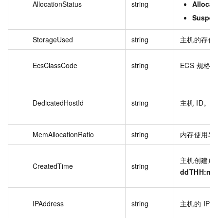
AllocationStatus
string
Allocat
Suspen
StorageUsed
string
主机的存储
EcsClassCode
string
ECS 规格
DedicatedHostId
string
主机 ID。
MemAllocationRatio
string
内存使用率
主机创建成
CreatedTime
string
ddTHH:m
IPAddress
string
主机的 IP 