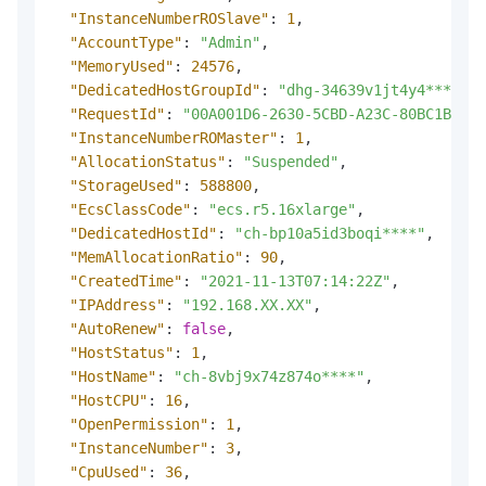
"InstanceNumberROSlave"
:
1
,
"AccountType"
:
"Admin"
,
"MemoryUsed"
:
24576
,
"DedicatedHostGroupId"
:
"dhg-34639v1jt4y4****"
,
"RequestId"
:
"00A001D6-2630-5CBD-A23C-80BC1BAFDC
"InstanceNumberROMaster"
:
1
,
"AllocationStatus"
:
"Suspended"
,
"StorageUsed"
:
588800
,
"EcsClassCode"
:
"ecs.r5.16xlarge"
,
"DedicatedHostId"
:
"ch-bp10a5id3boqi****"
,
"MemAllocationRatio"
:
90
,
"CreatedTime"
:
"2021-11-13T07:14:22Z"
,
"IPAddress"
:
"192.168.XX.XX"
,
"AutoRenew"
:
false
,
"HostStatus"
:
1
,
"HostName"
:
"ch-8vbj9x74z874o****"
,
"HostCPU"
:
16
,
"OpenPermission"
:
1
,
"InstanceNumber"
:
3
,
"CpuUsed"
:
36
,