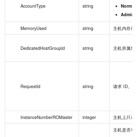
AccountType
string
Normal
Admin
MemoryUsed
string
主机内存使
DedicatedHostGroupId
string
主机所属集群
RequestId
string
请求 ID。
InstanceNumberROMaster
integer
主机上只读
主机是否可