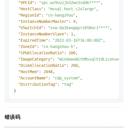
"VPCId"
:
"vpc-wz9vu1jb32wn3sdd6****"
,
"HostClass"
:
"mssql.host.c2xlarge"
,
"RegionId"
:
"cn-hangzhou"
,
"InstanceNumberMaster"
:
4
,
"VSwitchId"
:
"vsw-bp1kaugqyrzb58oc1****"
,
"InstanceNumberSlave"
:
1
,
"ExpiredTime"
:
"2022-03-16T16:00:00Z"
,
"ZoneId"
:
"cn-hangzhou-h"
,
"CPUAllocationRatio"
:
200
,
"ImageCategory"
:
"WindowsWithMssqlStdLicense"
,
"DiskAllocationRatio"
:
200
,
"HostMem"
:
2048
,
"AccountName"
:
"cdp_system"
,
"DistributionTag"
:
"tag"
}
错误码