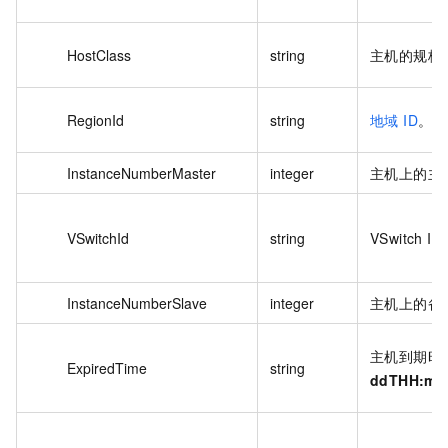
HostClass
string
主机的规格
RegionId
string
地域 ID
。
InstanceNumberMaster
integer
主机上的主
VSwitchId
string
VSwitch I
InstanceNumberSlave
integer
主机上的备
主机到期时
ExpiredTime
string
ddTHH:m