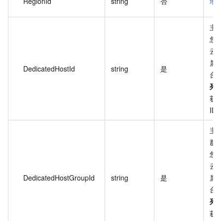
RegionId
string
否
地域
主机
您
云
属
DedicatedHostId
string
是
台
列
获
ID
主
群的
您
云
DedicatedHostGroupId
string
是
属
台
列
获