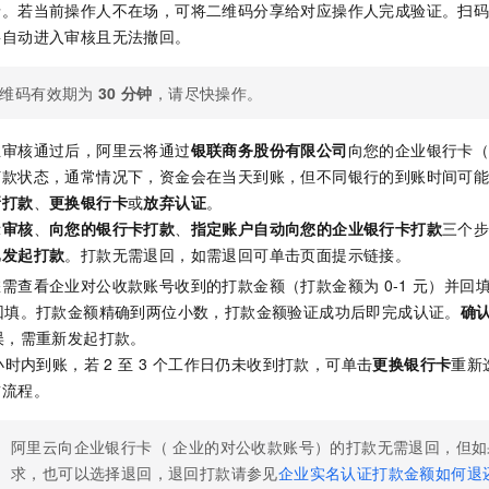
录。若当前操作人不在场，可将二维码分享给对应操作人完成验证。扫
将自动进入审核且无法撤回。
维码有效期为
30
分钟
，请尽快操作。
且审核通过后，阿里云将通过
银联商务股份有限公司
向您的企业银行卡
打款状态，通常情况下，资金会在当天到账，但不同银行的到账时间可
新打款
、
更换银行卡
或
放弃认证
。
示
审核
、
向您的银行卡打款
、
指定账户自动向您的企业银行卡打款
三个
已发起打款
。打款无需退回，如需退回可单击页面提示链接。
您需查看企业对公收款账号收到的打款金额（打款金额为
0-1
元）并回
回填。打款金额精确到两位小数，打款金额验证成功后即完成认证。
确
误，需重新发起打款。
小时内到账，若 2 至 3 个工作日仍未收到打款，可单击
更换银行卡
重新
前流程。
阿里云向企业银行卡（ 企业的对公收款账号）的打款无需退回，但
求，也可以选择退回，退回打款请参见
企业实名认证打款金额如何退