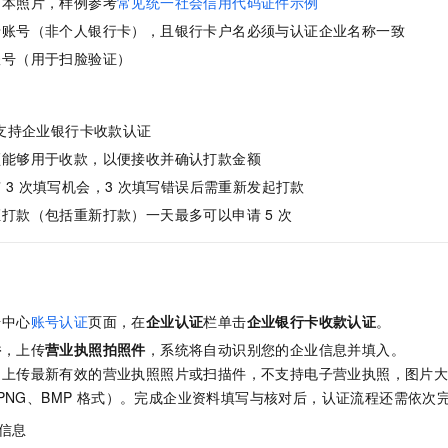
副本照片，样例参考
常见统一社会信用代码证件示例
服务生态伙伴
视觉 Coding、空间感知、多模态思考等全面升级
1M上下文，专为长程任务能力而生
云工开物
企业应用
Night Plan 支持 Qwen 3.8-Max
AI 办公
NEW
卡账号（非个人银行卡），且银行卡户名必须与认证企业名称一致
Red Hat
30+ 款产品免费体验
夜间 5 折，Qwen/Meoo/TokenPlan 客户专享
AI智能应用
科研合作
ERP
账号（用于扫脸验证）
堂（旗舰版）
SUSE
智能客服
AI 应用构建
大模型原生
CRM
2个月
自动承接线索
建站小程序
Qoder
大模型服务平台百炼-应用模版
OA 办公系统
支持企业银行卡收款认证
HOT
NEW
面向真实软件
个人版上线、团队版降价；千问3.8-Max首发发尝鲜
丰富多元化的应用模版和解决方案
须能够用于收款，以便接收并确认打款金额
力提升
财税管理
模板建站
有
3
次填写机会，3
次填写错误后需重新发起打款
万有无界
大模型服务平台百炼-智能体
400电话
定制建站
证打款（包括重新打款）一天最多可以申请
5
次
的模型效果
灵活可视化地构建企业级 Agent
方案
广告营销
模板小程序
秒悟
人工智能平台 PAI
定制小程序
云端极速 AI 
新一代 AI 视频生成模型，深度适配广告营销等场景
AI Native 的算法工程平台，一站式完成建模、训练、推理服务部署
APP 开发
号中心
账号认证
页面，在
企业认证
栏单击
企业银行卡收款认证
。
建站系统
件
，上传
营业执照拍照件
，系统将自动识别您的企业信息并填入。
上传最新有效的营业执照照片或扫描件，不支持电子营业执照，图片大小
AI 应用
10分钟微调：让0.6B模型媲美235B模型
多模态数据信
G、PNG、BMP 格式）。完成企业资料填写与核对后，认证流程还需依次
依托云原生高可用架构,实现Dify私有化部署
用1%尺寸在特定领域达到大模型90%以上效果
信息