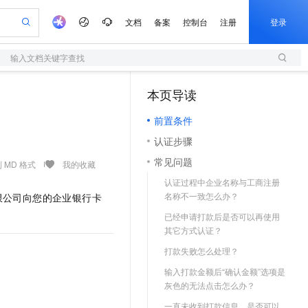
文档
备案
控制台
注册
登录
输入文档关键字查找
验
作计划
器
AI 活动
专业服务
服务伙伴合作计划
开发者社区
加入我们
服务平台百炼
阿里云 OPC 创新助力计划
本页导读
（1）
一站式生成采购清单，支持单品或批量购买
S
可编辑精美 PPT 文稿
S产品伙伴计划（繁花）
峰会
造的大模型服务与应用开发平台
轻量应用服务器
Agency Agents：拥有专属领域专家
AI 生产力先锋
Al MaaS 服务伙伴赋能合作
域名
博文
Careers
至高可申请百万元
前置条件
性可伸缩的云计算服务
 轻松生成专业的 PPT
开启高性价比 AI 编程新体验
先锋实践拓展 AI 生产力的边界
快速构建应用程序和网站，即刻迈出上云第一步
多领域专家智能体,一键组建 AI 虚拟交付团队
Token 补贴，五大权
计划
海大会
伙伴信用分合作计划
商标
问答
社会招聘
认证步骤
益加速 OPC 成功
S
帕鲁游戏服务器
数字证书管理服务（原SSL证书）
HappyHorse 打造一站式影视创作平台
飞天发布时刻
HOT
划
备案
电子书
校园招聘
常见问题
联机服务器，轻松开启游戏
视频创作，一键激活电商全链路生产力
全托管，含MySQL、PostgreSQL、SQL Server、MariaDB多引擎
实现全站 HTTPS，呈现可信的 Web 访问
所见，即是所愿
可视化编排打通从文字构思到成片全链路闭环
 MD 格式
我的收藏
更多支持
划
公司注册
镜像站
认证过程中企业名称与工商注册
视频生成
语音识别与合成
 智能体与工作流应用
短信服务
漫剧工坊：一站式动画创作平台
AI 实训营
名称不一致怎么办？
限公司向您的企业银行卡
合作伙伴培训与认证
划
上云迁移
的智能体编程平台
站生成，高效打造优质广告素材
通过阿里云百炼高效搭建AI应用,助力高效开发
快速生产连贯的高质量长漫剧
从基础到进阶，Agent 创客手把手教你
国内短信简单易用，安全可靠，秒级触达，全球覆盖200+国家和地区。
e-1.1-T2V
Qwen3-TTS-Flash
lScope
已经申请打款后是否可以再使用
我要反馈
查询合作伙伴
畅细腻的高质量视频
离线语音合成大模型，多语言方言自适应，低延迟高稳定
n Alibaba Cloud ISV 合作
代维服务
其它方式认证？
olarDB
建企业门户网站
大数据开发治理平台 DataWorks
10 分钟搭建微信、支付宝小程序
创新加速
ope
登录合作伙伴管理后台
我要建议
站，无忧落地极速上线
以可视化方式快速构建移动和 PC 门户网站
100%兼容MySQL、PostgreSQL，兼容Oracle，支持集中和分布式
高效部署网站，快速应用到小程序
Data Agent 驱动的一站式 Data+AI 开发治理平台
打款失败怎么处理？
e-1.1-I2V
Cosyvoice-V3-Flash
安全
畅自然，细节丰富
高表现力语音合成大模型，语音克隆听感自然
输入打款金额后“确认金额”选项是
我要投诉
上云场景组合购
伴
灰色的无法点击怎么办？
边界网络安全防护产品
漫剧创作，剧本、分镜、视频高效生成
覆盖90%+业务场景，专享组合折扣价
2V
VPN
Fun-ASR
一直未收到打款信息，是否可以