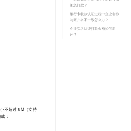
文戏情感细腻自然，动作戏激烈拳拳到肉，实现更强表演能力
支持中英文自由切换，具备更强的噪声鲁棒性
云聚AI 严选权益
加急打款？
SSL 证书
，一键激活高效办公新体验
精选AI产品，从模型到应用全链提效
银行卡收款认证过程中企业名称
堡垒机
与账户名不一致怎么办？
AI 用量加速计划
应用
防火墙
企业实名认证打款金额如何退
、识别商机，让客服更高效、服务更出色。
新老同享，达量后返
还？
千问办公
主机安全
NEW
的智能体编程平台
一站式AI生产力平台
AI 应用及服务市场
伶鹊
企业级人与Agent协作平台，接入和调度多个数字员工
智能客服平台，对话机器人、对话分析、智能外呼
AI 应用
大模型服务平台百炼 - 全妙
大模型
应用创作平台
多模态内容创作工具，已接入 DeepSeek
自然语言处理
数据标注
机器学习
不超过 8M（支持
息提取
与 AI 智能体进行实时音视频通话
完成：
从文本、图片、视频中提取结构化的属性信息
构建支持视频理解的 AI 音视频实时通话应用