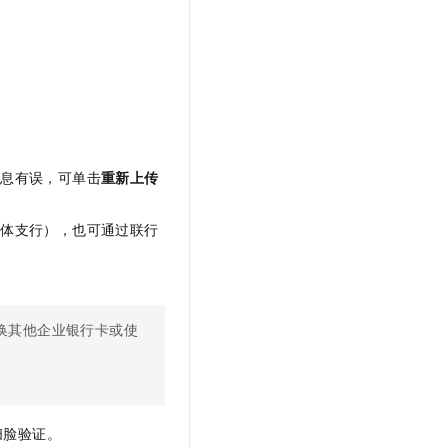
t.diy 一步搞定创意建站
构建大模型应用的安全防护体系
通过自然语言交互简化开发流程,全栈开发支持
通过阿里云安全产品对 AI 应用进行安全防护
信息有误，可单击
重新上传
具体支行），也可通过联行
。
换其他企业银行卡或使
扫脸验证。