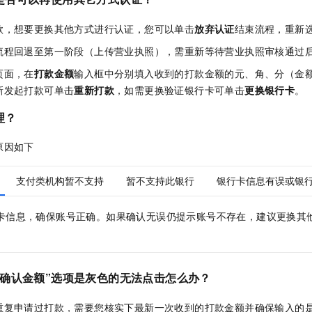
款，想要更换其他方式进行认证，您可以单击
放弃认证
结束流程，重新
流程回退至第一阶段（上传营业执照），需重新等待营业执照审核通过
页面，在
打款金额
输入框中分别填入收到的打款金额的元、角、分（金
新发起打款可单击
重新打款
，如需更换验证银行卡可单击
更换银行卡
。
理？
原因如下
支付类机构暂不支持
暂不支持此银行
银行卡信息有误或银
卡信息，确保账号正确。如果确认无误仍提示账号不存在，建议更换其
“确认金额”选项是灰色的无法点击怎么办？
重复申请过打款，需要您核实下最新一次收到的打款金额并确保输入的