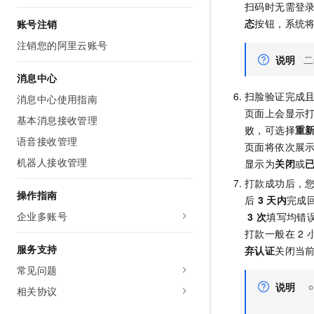
扫码时无需登
态
按钮，系统
账号注销
注销您的阿里云账号
说明
二
消息中心
扫脸验证完成
消息中心使用指南
页面上会显示
基本消息接收管理
败，可选择
重
语音接收管理
页面将依次展
机器人接收管理
显示为
关闭
或
打款成功后，
操作指南
后
3
天内
完成
企业多账号
3
次
填写均错
打款一般在 2 
服务支持
弃认证
关闭当
常见问题
说明
相关协议