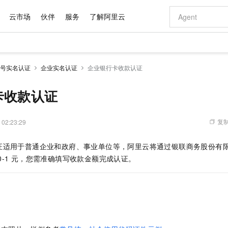
云市场
伙伴
服务
了解阿里云
AI 特惠
数据与 API
成为产品伙伴
企业增值服务
最佳实践
价格计算器
AI 场景体
基础软件
产品伙伴合
阿里云认证
市场活动
配置报价
大模型
号实名认证
企业实名认证
企业银行卡收款认证
自助选配和估算价格
步到位
域名与网站
智启 AI 普惠权益
产品生态集成认证中心
企业支持计划
云上春晚
Qwen Audio：打造专属 AI 语音助手
千问官方 MaaS 平台，为开发者和 Agent 而生，新用户赠送 1 亿 + tokens 额度
云服务器 EC
一句话生成原生
AI Coding
阿里云Maa
2026 阿里云
为企业打
数据集
Windows
大模型认证
模型
NEW
NEW
格式还原
值低价云产品抢先购
提供智能易用的域名与建站服务
至高享 1亿+免费 tokens，加速 Al 应用落地
Qwen-Audio-3.0-Realtime 端到端实时语音角色扮演
安全可靠、弹
输入一句话想法,
智能编程，一键
卡收款认证
产品生态伙伴
专家技术服务
云上奥运之旅
弹性计算合作
阿里云中企出
手机三要素
宝塔 Linux
全部认证
价格优势
开源旗舰模型
对象存储 OSS
即刻拥有 DeepSeek-V4-Pro
阿里云 OPC 创新助力计划
云数据库 RD
一键部署幻兽
AI 电商营销
产品生态伙伴工作台
企业增值服务台
云栖战略参考
云存储合作计
云栖大会
身份实名认证
CentOS
训练营
推动算力普惠，释放技术红利
的大模型服务
最高返9万
真正可用的 1M 上下文,一次完成代码全链路开发
轻松解锁专属 DeepSeek-V4-Pro
至高百万元 Token 补贴，加速一人公司成长
稳定、安全、高性价比、高性能的云存储服务
一键购买专属
从图文生成到
复制
 02:23:29
云上的中国
数据库合作计
活动全景
短信
Docker
图片和
自进化智能体
人工智能平台 PAI
5 分钟轻松部署专属 QwenPaw
Token Plan 模型订阅计划
Qoder
高效搭建 AI
AI 广告创作
企业成长
大模型
NEW
HOT
信息公告
证适用于普通企业和政府、事业单位等，阿里云将通过银联商务股份有
看见新力量
云网络合作计
OCR 文字识别
JAVA
级电脑
越聪明
证享300元代金券
一站式AI开发、训练和推理服务
Qwen3.8-Max 首发尝鲜，限时加量 10 倍，夜间低至2折
从聊天伙伴进化为能主动干活的本地数字员工
面向真实软件
图文、视频一
Kimi-K3
HappyHors
0-1
元，您需准确填写收款金额完成认证。
NEW
魔搭 Mode
loud
服务实践
官网公告
Kimi 最新旗舰模型，长程编程与推理利器
让文字生成流
金融模力时刻
Salesforce O
版
发票查验
全能环境
Qoder CN
Claude Code + GStack 打造工程团队
千问办公，限时限量积分加倍
云原生数据库 P
低代码高效构
AI 建站
NEW
作计划
计划
创新中心
魔搭 ModelSc
健康状态
让AI从“聊天伙伴”进化为能干活的“数字员工”
覆盖公网/内网、递归/权威、移动APP等全场景解析服务
安装技能 GStack，拥有专属 AI 工程团队
你的AI工作搭子，覆盖日常办公高频场景
基于千问大模型等，支持代码智能生成、研发智能问答
0 代码专业建
客户案例
天气预报查询
操作系统
Deepseek-v4-pro
HappyHors
态合作计划
态智能体模型
旗舰 MoE 大模型，百万上下文与顶尖推理能力
图生视频，流
Compute
同享
容器服务 Kubernetes 版 ACK
万小智 AI 建站低至 15元/月
云防火墙
AI 短剧/漫剧
快递物流查询
WordPress
成为服务伙
高校合作
式云数据仓库
点，立即开启云上创新
提供一站式管理容器应用的 K8s 服务
送.CN域名，送备案服务码
云原生的云上
AI助力短剧
GLM-5.2
Wan2.7-T
Ubuntu