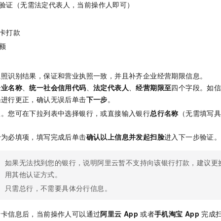
验证（无需法定代表人，当前操作人即可）
一个 AI 助手
即刻拥有 DeepSeek-R1 满血版
超强辅助，Bol
在企业官网、通讯软件中为客户提供 AI 客服
多种方案随心选，轻松解锁专属 DeepSeek
卡打款
额
执照识别结果，保证和营业执照一致，并且补齐企业经营期限信息。
企业名称
、
统一社会信用代码
、
法定代表人
、
经营期限至
四个字段。如
果
进行更正，确认无误后单击
下一步
。
息。您可在下拉列表中选择银行，或直接输入银行
总行名称
（无需填写
号
为必填项，填写完成后单击
确认以上信息并发起扫脸
进入下一步验证
如果无法找到您的银行，说明阿里云暂不支持向该银行打款，建议更
用其他认证方式。
只需总行，不需要具体分行信息。
行卡信息后，当前操作人可以通过
阿里云
App
或者
手机淘宝
App
完成