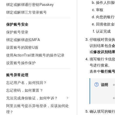
操作人扫脸
10 分钟在聊天系统中增加
绑定或解绑通行密钥Passkey
专有云
审核
绑定或解绑三方登录账号
向您的银行
回填收款金
保护账号安全
认证完成
保护账号登录
仔细核对营业
绑定或解绑虚拟MFA
识别结果包含
设置账号的国密U盾
或
修改识别结
使用ActionTrail查询账号的操作记录
填写银行卡信
设置账号操作保护
号进行搜索。
表单中
银行账
账号异常处理
忘记用户名，如何找回？
说明
忘记密码，如何重置？
无法完成身份验证，如何申诉？
阿里云账号提示异地登录，应该如何处
确认填写的银
理？