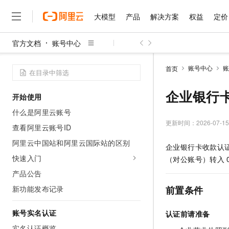
大模型
产品
解决方案
权益
定价
官方文档
账号中心
大模型
产品
解决方案
权益
定价
云市场
伙伴
服务
了解阿里云
精选产品
精选解决方案
普惠上云
产品定价
精选商城
成为销售伙伴
售前咨询
为什么选择阿里云
千问AI平台
账号中心
账
首页
了解云产品的定价详情
大模型服务平台百炼
睿译宝，AI翻译排版一
普惠上云 官方力荐
分销伙伴
在线服务
网站建设
什么是云计算
大
大模型服务与应用平台
上传文档即自动完成翻译和
云服务器38元/年起，超
企业银行
开始使用
咨询伙伴
多端小程序
技术领先
云上成本管理
售后服务
千问大模型
GLM-5.2：长任务时代
官方推荐返现计划
大模型
什么是阿里云账号
大模型
精选产品
精选解决方案
Salesforce 国际版订阅
稳定可靠
管理和优化成本
多元化、高性能、安全可靠
推荐新用户得奖励，单订单
更新时间：
2026-07-15
销售伙伴合作计划
查看阿里云账号ID
自助服务
友盟天域
安全合规
人工智能与机器学习
AI
文本生成
无影云电脑
Hermes Agent，打造
云工开物
阿里云中国站和阿里云国际站的区别
企业银行卡收款认
无影生态合作计划
在线服务
观测云
分析师报告
随时随地安全接入的云上超
自主进化，持久记忆，越用
高校专属算力普惠，学生认
计算
互联网应用开发
快速入门
Qwen3.8-Max
（对公账号）转入
HOT
Salesforce On Alibaba C
工单服务
智能体时代全能旗舰模型
Tuya 物联网平台阿里云
研究报告与白皮书
产品公告
云解析DNS
快速拥有专属 OpenClaw
Consulting Partner 合
大数据
容器
免费试用
短信专区
新功能发布记录
前置条件
蓝凌 OA
Qwen3.7-Plus
AI 大模型销售与服务生
现代化应用
存储
天池大赛
能看、能想、能动手的多模
云原生大数据计算服务 Max
解决方案免费试用 新老
电子合同
账号实名认证
认证前请准备
面向分析的企业级SaaS模
最高领取价值200元试用
安全
网络与CDN
AI 算法大赛
Qwen3-VL-Plus
畅捷通
实名认证概览