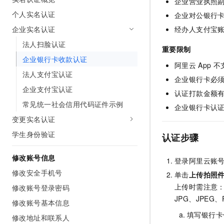
企业营业执照
AI 产品 免费试用
网络
安全
云开发大赛
个人实名认证
企业对公银行
Tableau 订阅
1亿+ 大模型 tokens 和 
企业实名认证
可观测
入门学习赛
经办人支付宝
中间件
AI空中课堂在线直播课
140+云产品 免费试用
大模型服务
法人扫脸认证
上云与迁云
重要限制
产品新客免费试用，最长1
数据库
企业银行卡收款认证
生态解决方案
千问AI平台-Token Plan
阿里云
App
不
企业出海
大模型ACA认证体验
大数据计算
法人支付宝认证
企业银行卡必
助力企业全员 AI 认知与能
行业生态解决方案
企业支付宝认证
政企业务
媒体服务
认证打款金额
千问AI平台-模型体验
开发者生态解决方案
常见统一社会信用代码证件示例
企业银行卡认
在线体验全尺寸、多种模态
企业服务与云通信
变更实名认证
AI 开发和 AI 应用解决
Happy 系列大模型
域名与网站
学生身份验证
认证步骤
终端用户计算
修改账号信息
登录阿里云账
修改安全手机号
Serverless
单击
上传拍照
大模型解决方案
上传时需注意：
修改账号登录密码
开发工具
快速部署 Dify，高效搭建 
JPG、JPE
修改账号基本信息
迁移与运维管理
填写银行卡
修改地址和联系人