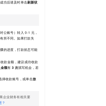
码成功后请及时单击
刷新状
（对公账号）转入
0-1
元，
能有所不同。如果打款失
步骤的进度，打款状态可能
填收款金额，建议成功收款
认金额
有
3
次
填写机会，若
选择收款账号，或单击
放
如果企业财务有相关要
还？