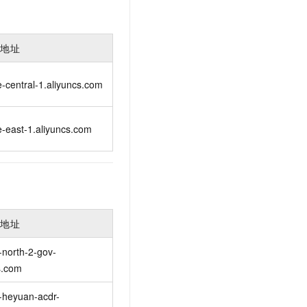
入地址
-central-1.aliyuncs.com
-east-1.aliyuncs.com
入地址
-north-2-gov-
s.com
-heyuan-acdr-