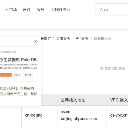
云市场
伙伴
服务
了解阿里云
AI 特惠
数据与 API
成为产品伙伴
企业增值服务
最佳实践
价格计算器
AI 场景体
基础软件
产品伙伴合
阿里云认证
市场活动
配置报价
大模型
netes 版 ACK
ACK Edge集群
开发参考
API参考
服务接入点
自助选配和估算价格
新方式
域名与网站
睿译宝，AI翻译排版一步到位
智启 AI 普惠权益
产品生态集成认证中心
企业支持计划
云上春晚
千问官方 MaaS 平台，为开发者和 Agent 而生，新用户赠送 1 亿 + tokens 额度
云服务器 EC
Qwen Aud
AI Coding
阿里云Maa
2026 阿里云
为企业打
数据集
Windows
大模型认证
模型
NEW
NEW
交付可用成果
值低价云产品抢先购
提供智能易用的域名与建站服务
上传文档即自动完成翻译和格式还原
至高享 1亿+免费 tokens，加速 Al 应用落地
安全可靠、弹
智能编程，一键
点
产品生态伙伴
专家技术服务
云上奥运之旅
弹性计算合作
阿里云中企出
手机三要素
宝塔 Linux
全部认证
价格优势
有专属领域专家
对象存储 OSS
GLM-5.2：长任务时代开源旗舰模型
阿里云 OPC 创新助力计划
云数据库 RD
即刻拥有 DeepS
AI 电商营销
产品生态伙伴工作台
企业增值服务台
云栖战略参考
云存储合作计
云栖大会
身份实名认证
CentOS
训练营
推动算力普惠，释放技术红利
的大模型服务
最高返9万
多领域专家智能体,一键组建 AI 虚拟交付团队
至高百万元 Token 补贴，加速一人公司成长
稳定、安全、高性价比、高性能的云存储服务
真正可用的 1M 上下文,一次完成代码全链路开发
轻松解锁专属 Dee
从图文生成到
复制 MD 格式
 02:41:06
云上的中国
数据库合作计
活动全景
短信
Docker
图片和
站式影视创作平台
人工智能平台 PAI
Hermes Agent，打造自进化智能体
Token Plan 模型订阅计划
Qoder
5 分钟轻松部署
AI 广告创作
企业成长
大模型
NEW
信息公告
看见新力量
云网络合作计
OCR 文字识别
JAVA
级电脑
证享300元代金券
可视化编排打通从文字构思到成片全链路闭环
一站式AI开发、训练和推理服务
自主进化，持久记忆，越用越聪明
Qwen3.8-Max 首发尝鲜，限时加量 10 倍，夜间低至2折
面向真实软件
图文、视频一
的全部系列、模块或功
Kimi-K3
HappyHors
NEW
魔搭 Mode
loud
服务实践
官网公告
区块回到产品主页，帮助
Kimi 最新旗舰模型，长程编程与推理利器
让文字生成流
金融模力时刻
Salesforce O
版
发票查验
全能环境
Qoder CN
Claude Code + GStack 打造工程团队
千问办公，限时限量积分加倍
云原生数据库 P
低代码高效构
AI 建站
NEW
作计划
地域
ID
公网接入地址
VPC
接
计划
创新中心
魔搭 ModelSc
健康状态
让AI从“聊天伙伴”进化为能干活的“数字员工”
覆盖公网/内网、递归/权威、移动APP等全场景解析服务
安装技能 GStack，拥有专属 AI 工程团队
你的AI工作搭子，覆盖日常办公高频场景
基于千问大模型等，支持代码智能生成、研发智能问答
0 代码专业建
客户案例
天气预报查询
操作系统
Deepseek-v4-pro
HappyHors
态合作计划
cs.cn-
态智能体模型
旗舰 MoE 大模型，百万上下文与顶尖推理能力
图生视频，流
Compute
同享
容器服务 Kubernetes 版 ACK
万小智 AI 建站低至 15元/月
云防火墙
AI 短剧/漫剧
cn-beijing
cs-vpc.cn
快递物流查询
WordPress
成为服务伙
高校合作
beijing.aliyuncs.com
式云数据仓库
点，立即开启云上创新
提供一站式管理容器应用的 K8s 服务
送.CN域名，送备案服务码
云原生的云上
AI助力短剧
GLM-5.2
Wan2.7-T
Ubuntu