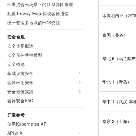
10 分钟在聊天系统中增加
部署混合云场景下的LLM弹性推理
专有云
配置Terway Edge实现容器通信
印度尼西亚（雅
统一管理多地域的ECS资源
泰国（曼谷）
安全合规
安全体系概述
安全责任共担模型
华北
6（乌兰察
安全概览
基础设施安全
华北
1（青岛）
容器应用安全
安全最佳实践
容器安全FAQ
华中
1（武汉-本
开发参考
华东
2（上海）
使用Kubernetes API
API参考