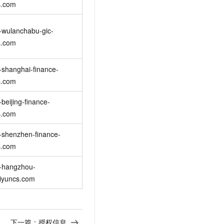
s.com
-wulanchabu-gic-
s.com
-shanghai-finance-
s.com
-beijing-finance-
s.com
-shenzhen-finance-
s.com
n-hangzhou-
liyuncs.com
下一篇：
授权信息