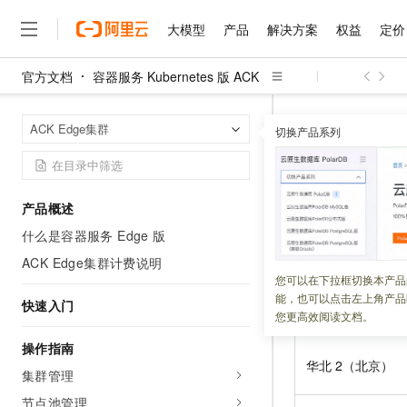
大模型
产品
解决方案
权益
定价
官方文档
容器服务 Kubernetes 版 ACK
大模型
产品
解决方案
权益
定价
云市场
伙伴
服务
了解阿里云
精选产品
精选解决方案
普惠上云
产品定价
精选商城
成为销售伙伴
售前咨询
为什么选择阿里云
千问AI平台
容器服务 Kuber
首页
ACK Edge集群
了解云产品的定价详情
切换产品系列
大模型服务平台百炼
千问办公，解锁你的工作
普惠上云 官方力荐
分销伙伴
在线服务
网站建设
什么是云计算
大
大模型服务与应用平台
企业级Agent产品，直接
云服务器38元/年起，超
服务接入
咨询伙伴
多端小程序
技术领先
云上成本管理
售后服务
千问大模型
Agency Agents：拥
官方推荐返现计划
大模型
大模型
精选产品
精选解决方案
Salesforce 国际版订阅
稳定可靠
产品概述
管理和优化成本
多元化、高性能、安全可靠
推荐新用户得奖励，单订单
更新时间：
2026-07-30
销售伙伴合作计划
自助服务
什么是容器服务 Edge 版
友盟天域
安全合规
人工智能与机器学习
AI
文本生成
无影云电脑
HappyHorse 打造一
云工开物
无影生态合作计划
在线服务
ACK Edge集群计费说明
亚太
观测云
分析师报告
随时随地安全接入的云上超
高校专属算力普惠，学生认
计算
互联网应用开发
您可以在下拉框切换本产品
Qwen3.8-Max
HOT
Salesforce On Alibaba C
工单服务
能，也可以点击左上角产品
智能体时代全能旗舰模型
Tuya 物联网平台阿里云
研究报告与白皮书
快速入门
云解析DNS
快速拥有专属 OpenClaw
Consulting Partner 合
大数据
容器
您更高效阅读文档。
地域名称
免费试用
短信专区
蓝凌 OA
Qwen3.7-Plus
AI 大模型销售与服务生
操作指南
现代化应用
存储
天池大赛
能看、能想、能动手的多模
云原生大数据计算服务 Max
解决方案免费试用 新老
华北
2（北京）
电子合同
集群管理
面向分析的企业级SaaS模
最高领取价值200元试用
安全
网络与CDN
AI 算法大赛
Qwen3-VL-Plus
节点池管理
畅捷通