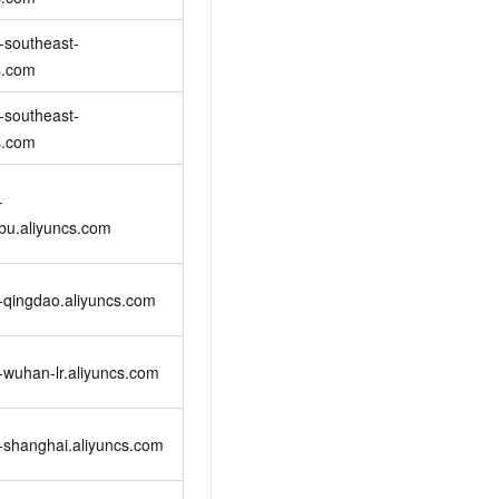
t.diy 一步搞定创意建站
构建大模型应用的安全防护体系
通过自然语言交互简化开发流程,全栈开发支持
通过阿里云安全产品对 AI 应用进行安全防护
-southeast-
s.com
-southeast-
s.com
-
bu.aliyuncs.com
-qingdao.aliyuncs.com
-wuhan-lr.aliyuncs.com
-shanghai.aliyuncs.com