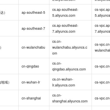
一个 AI 助手
即刻拥有 DeepSeek-R1 满血版
超强辅助，Bol
在企业官网、通讯软件中为客户提供 AI 客服
多种方案随心选，轻松解锁专属 DeepSeek
cs.ap-southeast-
cs-vpc.ap
加达）
ap-southeast-5
5.aliyuncs.com
5.aliyunc
cs.ap-southeast-
cs-vpc.ap
ap-southeast-7
7.aliyuncs.com
7.aliyunc
cs.cn-
cs-vpc.cn
布）
cn-wulanchabu
wulanchabu.aliyuncs.c
wulancha
om
cs.cn-
cn-qingdao
cs-vpc.cn
qingdao.aliyuncs.com
cs.cn-wuhan-
地地域）
cn-wuhan-lr
cs-vpc.cn
lr.aliyuncs.com
cs.cn-
cn-shanghai
cs-vpc.cn
shanghai.aliyuncs.com