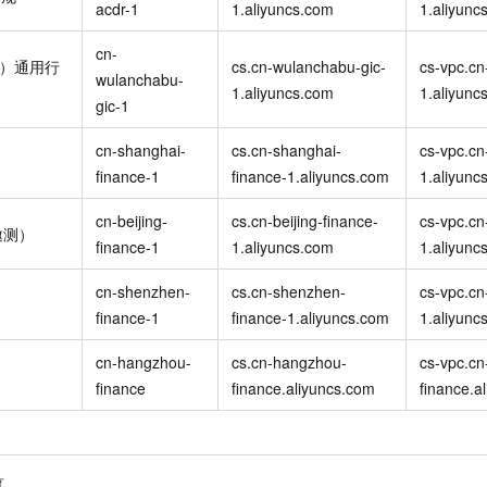
acdr-1
1.aliyuncs.com
1.aliyunc
cn-
布）通用行
cs.cn-wulanchabu-gic-
cs-vpc.cn
wulanchabu-
1.aliyuncs.com
1.aliyunc
gic-1
cn-shanghai-
cs.cn-shanghai-
cs-vpc.cn
finance-1
finance-1.aliyuncs.com
1.aliyunc
cn-beijing-
cs.cn-beijing-finance-
cs-vpc.cn
邀测）
finance-1
1.aliyuncs.com
1.aliyunc
cn-shenzhen-
cs.cn-shenzhen-
cs-vpc.cn
finance-1
finance-1.aliyuncs.com
1.aliyunc
cn-hangzhou-
cs.cn-hangzhou-
cs-vpc.c
finance
finance.aliyuncs.com
finance.a
览