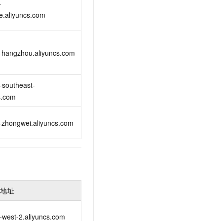
-
e.aliyuncs.com
n-hangzhou.aliyuncs.com
-southeast-
s.com
-zhongwei.aliyuncs.com
入地址
-west-2.aliyuncs.com