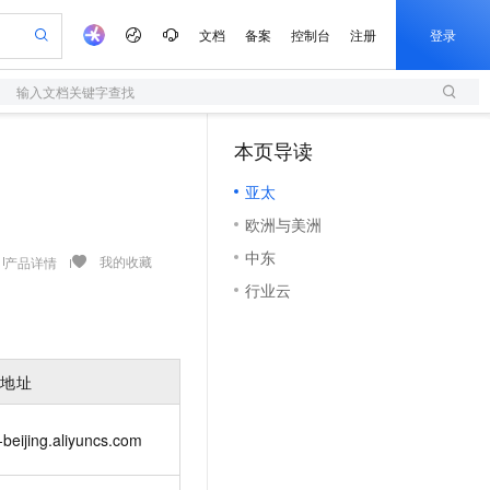
文档
备案
控制台
注册
登录
输入文档关键字查找
验
作计划
器
AI 活动
专业服务
服务伙伴合作计划
开发者社区
加入我们
服务平台百炼
阿里云 OPC 创新助力计划
本页导读
（1）
一站式生成采购清单，支持单品或批量购买
S
io：打造专属 AI 语音助手
S产品伙伴计划（繁花）
峰会
造的大模型服务与应用开发平台
轻量应用服务器
一句话生成原生可编辑精美 PPT 文稿
AI 生产力先锋
Al MaaS 服务伙伴赋能合作
域名
博文
Careers
至高可申请百万元
亚太
性可伸缩的云计算服务
开启高性价比 AI 编程新体验
Qwen-Audio-3.0-Realtime 端到端实时语音角色扮演
输入一句话想法, 轻松生成专业的 PPT
先锋实践拓展 AI 生产力的边界
快速构建应用程序和网站，即刻迈出上云第一步
Token 补贴，五大权
计划
海大会
伙伴信用分合作计划
商标
问答
社会招聘
欧洲与美洲
益加速 OPC 成功
S
eek-V4-Pro
数字证书管理服务（原SSL证书）
一键部署幻兽帕鲁游戏服务器
飞天发布时刻
HOT
划
备案
电子书
校园招聘
中东
pSeek-V4-Pro
视频创作，一键激活电商全链路生产力
全托管，含MySQL、PostgreSQL、SQL Server、MariaDB多引擎
实现全站HTTPS，呈现可信的WEB访问
一键购买专属联机服务器，轻松开启游戏
所见，即是所愿
我的收藏
产品详情
更多支持
划
公司注册
镜像站
行业云
视频生成
语音识别与合成
专属 QwenPaw
短信服务
漫剧工坊：一站式动画创作平台
AI 实训营
HOT
合作伙伴培训与认证
划
上云迁移
的智能体编程平台
站生成，高效打造优质广告素材
从聊天伙伴进化为能主动干活的本地数字员工
快速生产连贯的高质量长漫剧
从基础到进阶，Agent 创客手把手教你
国内短信简单易用，安全可靠，秒级触达，全球覆盖200+国家和地区。
e-1.1-T2V
Qwen3-TTS-Flash
lScope
我要反馈
查询合作伙伴
畅细腻的高质量视频
离线语音合成大模型，多语言方言自适应，低延迟高稳定
n Alibaba Cloud ISV 合作
代维服务
olarDB
建企业门户网站
大数据开发治理平台 DataWorks
10 分钟搭建微信、支付宝小程序
入地址
创新加速
ope
登录合作伙伴管理后台
我要建议
站，无忧落地极速上线
以可视化方式快速构建移动和 PC 门户网站
100%兼容MySQL、PostgreSQL，兼容Oracle，支持集中和分布式
高效部署网站，快速应用到小程序
Data Agent 驱动的一站式 Data+AI 开发治理平台
e-1.1-I2V
Cosyvoice-V3-Flash
安全
畅自然，细节丰富
高表现力语音合成大模型，语音克隆听感自然
我要投诉
上云场景组合购
-beijing.aliyuncs.com
伴
边界网络安全防护产品
漫剧创作，剧本、分镜、视频高效生成
覆盖90%+业务场景，专享组合折扣价
2V
VPN
Fun-ASR