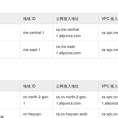
地域
ID
公网接入地址
VPC
接
cs.me-central-
me-central-1
cs-vpc.me
1.aliyuncs.com
cs.me-east-
me-east-1
cs-vpc.me
1.aliyuncs.com
地域
ID
公网接入地址
VPC
接
cn-north-2-gov-
cs.cn-north-2-gov-
cs-vpc.cn
1
1.aliyuncs.com
1.aliyunc
cn-heyuan-
cs.cn-heyuan-acdr-
cs-vpc.cn
合规