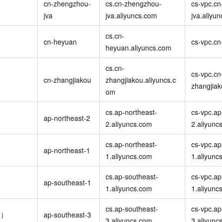
服务生态伙伴
cn-zhengzhou-
cs.cn-zhengzhou-
cs-vpc.c
视觉 Coding、空间感知、多模态思考等全面升级
1M上下文，专为长程任务能力而生
云工开物
企业应用
Night Plan 支持 Qwen 3.8-Max
AI 办公
NEW
）
Red Hat
jva
jva.aliyuncs.com
jva.aliyu
30+ 款产品免费体验
夜间 5 折，Qwen/Meoo/TokenPlan 客户专享
AI智能应用
科研合作
ERP
堂（旗舰版）
SUSE
cs.cn-
智能客服
cn-heyuan
cs-vpc.cn
AI 应用构建
大模型原生
CRM
heyuan.aliyuncs.com
2个月
自动承接线索
建站小程序
Qoder
大模型服务平台百炼-应用模版
OA 办公系统
HOT
NEW
cs.cn-
cs-vpc.cn
面向真实软件
个人版上线、团队版降价；千问3.8-Max首发发尝鲜
丰富多元化的应用模版和解决方案
cn-zhangjiakou
zhangjiakou.aliyuncs.c
力提升
财税管理
模板建站
zhangjiak
om
万有无界
大模型服务平台百炼-智能体
400电话
定制建站
的模型效果
灵活可视化地构建企业级 Agent
cs.ap-northeast-
cs-vpc.ap
方案
广告营销
模板小程序
ap-northeast-2
2.aliyuncs.com
2.aliyunc
秒悟
人工智能平台 PAI
定制小程序
云端极速 AI 
新一代 AI 视频生成模型，深度适配广告营销等场景
AI Native 的算法工程平台，一站式完成建模、训练、推理服务部署
cs.ap-northeast-
cs-vpc.ap
ap-northeast-1
APP 开发
1.aliyuncs.com
1.aliyunc
建站系统
cs.ap-southeast-
cs-vpc.ap
ap-southeast-1
1.aliyuncs.com
1.aliyunc
AI 应用
10分钟微调：让0.6B模型媲美235B模型
多模态数据信
依托云原生高可用架构,实现Dify私有化部署
用1%尺寸在特定领域达到大模型90%以上效果
cs.ap-southeast-
cs-vpc.ap
坡）
ap-southeast-3
3.aliyuncs.com
3.aliyunc