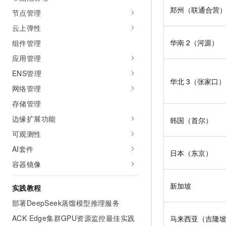
AI 产品 免费试用
网络
郑州（联通合营
安全
云开发大赛
节点管理
Tableau 订阅
1亿+ 大模型 tokens 和 
云上弹性
可观测
入门学习赛
中间件
AI空中课堂在线直播课
140+云产品 免费试用
华南
2（河源）
组件管理
大模型服务
上云与迁云
产品新客免费试用，最长1
数据库
应用管理
生态解决方案
千问AI平台-Token Plan
企业出海
大模型ACA认证体验
ENS管理
大数据计算
华北
3（张家口）
助力企业全员 AI 认知与能
行业生态解决方案
网络管理
政企业务
媒体服务
千问AI平台-模型体验
开发者生态解决方案
存储管理
在线体验全尺寸、多种模态
企业服务与云通信
边缘扩展功能
AI 开发和 AI 应用解决
韩国（首尔）
Happy 系列大模型
可观测性
域名与网站
AI套件
日本（东京）
终端用户计算
容器镜像
Serverless
大模型解决方案
新加坡
实践教程
开发工具
快速部署 Dify，高效搭建 
部署DeepSeek蒸馏模型推理服务
迁移与运维管理
ACK Edge集群GPU资源监控最佳实践
马来西亚（吉隆