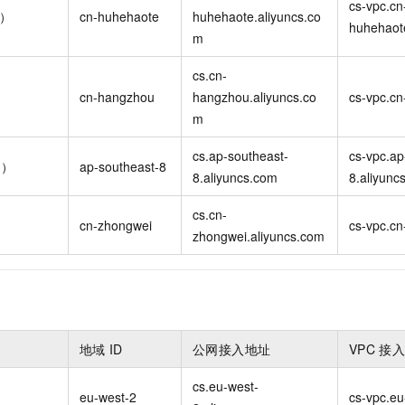
cs-vpc.cn
特）
cn-huhehaote
huhehaote.aliyuncs.co
huhehaot
m
cs.cn-
cn-hangzhou
hangzhou.aliyuncs.co
cs-vpc.c
m
cs.ap-southeast-
cs-vpc.ap
州）
ap-southeast-8
8.aliyuncs.com
8.aliyunc
cs.cn-
cn-zhongwei
cs-vpc.cn
zhongwei.aliyuncs.com
地域
ID
公网接入地址
VPC
接
cs.eu-west-
eu-west-2
cs-vpc.eu