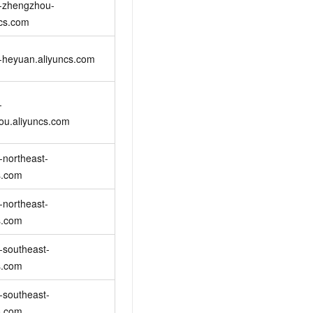
n-zhengzhou-
文戏情感细腻自然，动作戏激烈拳拳到肉，实现更强表演能力
支持中英文自由切换，具备更强的噪声鲁棒性
云聚AI 严选权益
SSL 证书
ncs.com
，一键激活高效办公新体验
精选AI产品，从模型到应用全链提效
堡垒机
AI 用量加速计划
-heyuan.aliyuncs.com
应用
防火墙
、识别商机，让客服更高效、服务更出色。
新老同享，达量后返
千问办公
主机安全
NEW
-
的智能体编程平台
一站式AI生产力平台
ou.aliyuncs.com
AI 应用及服务市场
伶鹊
企业级人与Agent协作平台，接入和调度多个数字员工
智能客服平台，对话机器人、对话分析、智能外呼
-northeast-
AI 应用
s.com
大模型服务平台百炼 - 全妙
大模型
应用创作平台
多模态内容创作工具，已接入 DeepSeek
-northeast-
自然语言处理
s.com
数据标注
-southeast-
机器学习
s.com
息提取
与 AI 智能体进行实时音视频通话
从文本、图片、视频中提取结构化的属性信息
构建支持视频理解的 AI 音视频实时通话应用
-southeast-
s.com