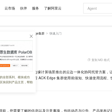
云市场
伙伴
服务
了解阿里云
AI 特惠
数据与 API
成为产品伙伴
企业增值服务
最佳实践
价格计算器
AI 场景体
基础软件
产品伙伴合
阿里云认证
市场活动
配置报价
大模型
netes 版 ACK
ACK Edge集群
快速入门
自助选配和估算价格
新方式
域名与网站
睿译宝，AI翻译排版一步到位
智启 AI 普惠权益
产品生态集成认证中心
企业支持计划
云上春晚
千问官方 MaaS 平台，为开发者和 Agent 而生，新用户赠送 1 亿 + tokens 额度
云服务器 EC
Qwen Aud
AI Coding
阿里云Maa
2026 阿里云
为企业打
数据集
Windows
大模型认证
模型
NEW
NEW
交付可用成果
值低价云产品抢先购
提供智能易用的域名与建站服务
上传文档即自动完成翻译和格式还原
至高享 1亿+免费 tokens，加速 Al 应用落地
安全可靠、弹
智能编程，一键
产品生态伙伴
专家技术服务
云上奥运之旅
弹性计算合作
阿里云中企出
手机三要素
宝塔 Linux
全部认证
价格优势
有专属领域专家
对象存储 OSS
GLM-5.2：长任务时代开源旗舰模型
阿里云 OPC 创新助力计划
云数据库 RD
即刻拥有 DeepS
AI 电商营销
产品生态伙伴工作台
企业增值服务台
云栖战略参考
云存储合作计
云栖大会
身份实名认证
CentOS
训练营
推动算力普惠，释放技术红利
的大模型服务
最高返9万
多领域专家智能体,一键组建 AI 虚拟交付团队
至高百万元 Token 补贴，加速一人公司成长
稳定、安全、高性价比、高性能的云存储服务
真正可用的 1M 上下文,一次完成代码全链路开发
轻松解锁专属 Dee
从图文生成到
复制 MD 格式
 01:44:51
云上的中国
数据库合作计
活动全景
短信
Docker
图片和
站式影视创作平台
人工智能平台 PAI
Hermes Agent，打造自进化智能体
Token Plan 模型订阅计划
Qoder
5 分钟轻松部署
AI 广告创作
企业成长
大模型
NEW
信息公告
是阿里云容器服务针对边缘计算场景推出的云边一体化协同托管方案，
看见新力量
云网络合作计
OCR 文字识别
JAVA
级电脑
证享300元代金券
可视化编排打通从文字构思到成片全链路闭环
一站式AI开发、训练和推理服务
自主进化，持久记忆，越用越聪明
Qwen3.8-Max 首发尝鲜，限时加量 10 倍，夜间低至2折
面向真实软件
图文、视频一
的全部系列、模块或功
Kimi-K3
HappyHors
用的统一管理。本文介绍
ACK Edge
集群
使用前须知、快速使用流程、
NEW
魔搭 Mode
loud
服务实践
官网公告
区块回到产品主页，帮助
Kimi 最新旗舰模型，长程编程与推理利器
让文字生成流
金融模力时刻
Salesforce O
版
发票查验
全能环境
Qoder CN
Claude Code + GStack 打造工程团队
千问办公，限时限量积分加倍
云原生数据库 P
低代码高效构
AI 建站
NEW
作计划
计划
创新中心
魔搭 ModelSc
健康状态
让AI从“聊天伙伴”进化为能干活的“数字员工”
覆盖公网/内网、递归/权威、移动APP等全场景解析服务
安装技能 GStack，拥有专属 AI 工程团队
你的AI工作搭子，覆盖日常办公高频场景
基于千问大模型等，支持代码智能生成、研发智能问答
0 代码专业建
客户案例
天气预报查询
操作系统
Deepseek-v4-pro
HappyHors
态合作计划
态智能体模型
旗舰 MoE 大模型，百万上下文与顶尖推理能力
图生视频，流
Compute
同享
容器服务 Kubernetes 版 ACK
万小智 AI 建站低至 15元/月
云防火墙
AI 短剧/漫剧
快递物流查询
WordPress
成为服务伙
高校合作
式云数据仓库
点，立即开启云上创新
提供一站式管理容器应用的 K8s 服务
送.CN域名，送备案服务码
云原生的云上
AI助力短剧
GLM-5.2
Wan2.7-T
群
前，您需要了解的信息以及注意事项，包括动态与公告、产品发布记
Ubuntu