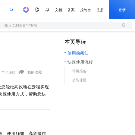
文档
备案
控制台
注册
登录
输入文档关键字查找
验
作计划
器
AI 活动
专业服务
服务伙伴合作计划
开发者社区
加入我们
服务平台百炼
阿里云 OPC 创新助力计划
本页导读
（1）
一站式生成采购清单，支持单品或批量购买
S
io：打造专属 AI 语音助手
S产品伙伴计划（繁花）
峰会
造的大模型服务与应用开发平台
轻量应用服务器
一句话生成原生可编辑精美 PPT 文稿
AI 生产力先锋
Al MaaS 服务伙伴赋能合作
域名
博文
Careers
至高可申请百万元
使用前须知
性可伸缩的云计算服务
开启高性价比 AI 编程新体验
Qwen-Audio-3.0-Realtime 端到端实时语音角色扮演
输入一句话想法, 轻松生成专业的 PPT
先锋实践拓展 AI 生产力的边界
快速构建应用程序和网站，即刻迈出上云第一步
Token 补贴，五大权
计划
海大会
伙伴信用分合作计划
商标
问答
社会招聘
快速使用流程
益加速 OPC 成功
S
eek-V4-Pro
数字证书管理服务（原SSL证书）
一键部署幻兽帕鲁游戏服务器
飞天发布时刻
HOT
划
备案
电子书
校园招聘
环境准备
pSeek-V4-Pro
视频创作，一键激活电商全链路生产力
全托管，含MySQL、PostgreSQL、SQL Server、MariaDB多引擎
实现全站HTTPS，呈现可信的WEB访问
一键购买专属联机服务器，轻松开启游戏
所见，即是所愿
我的收藏
产品详情
更多支持
划
公司注册
镜像站
功能使用
视频生成
语音识别与合成
专属 QwenPaw
短信服务
漫剧工坊：一站式动画创作平台
AI 实训营
HOT
让您轻松高效地在云端实现
合作伙伴培训与认证
划
上云迁移
的智能体编程平台
站生成，高效打造优质广告素材
从聊天伙伴进化为能主动干活的本地数字员工
快速生产连贯的高质量长漫剧
从基础到进阶，Agent 创客手把手教你
国内短信简单易用，安全可靠，秒级触达，全球覆盖200+国家和地区。
e-1.1-T2V
Qwen3-TTS-Flash
快速使用方式，帮助您快
lScope
我要反馈
查询合作伙伴
畅细腻的高质量视频
离线语音合成大模型，多语言方言自适应，低延迟高稳定
n Alibaba Cloud ISV 合作
代维服务
olarDB
建企业门户网站
大数据开发治理平台 DataWorks
10 分钟搭建微信、支付宝小程序
创新加速
ope
登录合作伙伴管理后台
我要建议
站，无忧落地极速上线
以可视化方式快速构建移动和 PC 门户网站
100%兼容MySQL、PostgreSQL，兼容Oracle，支持集中和分布式
高效部署网站，快速应用到小程序
Data Agent 驱动的一站式 Data+AI 开发治理平台
e-1.1-I2V
Cosyvoice-V3-Flash
安全
畅自然，细节丰富
高表现力语音合成大模型，语音克隆听感自然
我要投诉
上云场景组合购
伴
边界网络安全防护产品
漫剧创作，剧本、分镜、视频高效生成
覆盖90%+业务场景，专享组合折扣价
2V
VPN
Fun-ASR
录、使用须知、高危操作