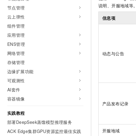
AI 产品 免费试用
网络
说明、开服地域等
安全
云开发大赛
节点管理
Tableau 订阅
1亿+ 大模型 tokens 和 
云上弹性
可观测
入门学习赛
信息项
中间件
AI空中课堂在线直播课
140+云产品 免费试用
组件管理
大模型服务
上云与迁云
产品新客免费试用，最长1
数据库
应用管理
生态解决方案
千问AI平台-Token Plan
企业出海
大模型ACA认证体验
ENS管理
大数据计算
助力企业全员 AI 认知与能
行业生态解决方案
网络管理
动态与公告
政企业务
媒体服务
千问AI平台-模型体验
开发者生态解决方案
存储管理
在线体验全尺寸、多种模态
企业服务与云通信
边缘扩展功能
AI 开发和 AI 应用解决
Happy 系列大模型
可观测性
域名与网站
AI套件
终端用户计算
容器镜像
产品发布记录
Serverless
大模型解决方案
实践教程
开发工具
快速部署 Dify，高效搭建 
部署DeepSeek蒸馏模型推理服务
迁移与运维管理
开服地域
ACK Edge集群GPU资源监控最佳实践