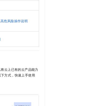
t.diy 一步搞定创意建站
构建大模型应用的安全防护体系
通过自然语言交互简化开发流程,全栈开发支持
通过阿里云安全产品对 AI 应用进行安全防护
及高危风险操作说明
制
以将云上已有的云产品能力
以下方式，快速上手使用