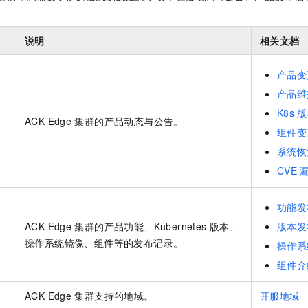
服务生态伙伴
视觉 Coding、空间感知、多模态思考等全面升级
1M上下文，专为长程任务能力而生
云工开物
企业应用
Night Plan 支持 Qwen 3.8-Max
AI 办公
NEW
。
Red Hat
30+ 款产品免费体验
夜间 5 折，Qwen/Meoo/TokenPlan 客户专享
AI智能应用
科研合作
ERP
说明
相关文档
堂（旗舰版）
SUSE
智能客服
AI 应用构建
大模型原生
CRM
2个月
自动承接线索
产品变
建站小程序
Qoder
大模型服务平台百炼-应用模版
OA 办公系统
HOT
NEW
产品维
面向真实软件
个人版上线、团队版降价；千问3.8-Max首发发尝鲜
丰富多元化的应用模版和解决方案
力提升
K8s
版
财税管理
模板建站
ACK Edge
集群
的产品动态与公告。
万有无界
大模型服务平台百炼-智能体
组件变
400电话
定制建站
的模型效果
灵活可视化地构建企业级 Agent
系统恢
方案
广告营销
模板小程序
CVE
秒悟
人工智能平台 PAI
定制小程序
云端极速 AI 
新一代 AI 视频生成模型，深度适配广告营销等场景
AI Native 的算法工程平台，一站式完成建模、训练、推理服务部署
功能发
APP 开发
ACK Edge
集群
的产品功能、Kubernetes
版本、
版本发
建站系统
操作系统镜像、组件等的发布记录。
操作系
组件介
AI 应用
10分钟微调：让0.6B模型媲美235B模型
多模态数据信
依托云原生高可用架构,实现Dify私有化部署
用1%尺寸在特定领域达到大模型90%以上效果
ACK Edge
集群
支持的地域。
开服地域