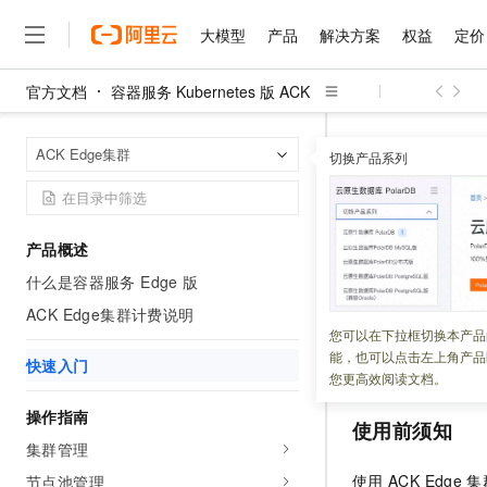
大模型
产品
解决方案
权益
定价
官方文档
容器服务 Kubernetes 版 ACK
大模型
产品
解决方案
权益
定价
云市场
伙伴
服务
了解阿里云
精选产品
精选解决方案
普惠上云
产品定价
精选商城
成为销售伙伴
售前咨询
为什么选择阿里云
千问AI平台
容器服务 Kuber
首页
ACK Edge集群
了解云产品的定价详情
切换产品系列
大模型服务平台百炼
千问办公，解锁你的工作
普惠上云 官方力荐
分销伙伴
在线服务
网站建设
什么是云计算
大
大模型服务与应用平台
企业级Agent产品，直接
云服务器38元/年起，超
快速入门
咨询伙伴
多端小程序
技术领先
云上成本管理
售后服务
千问大模型
Agency Agents：拥
官方推荐返现计划
大模型
大模型
精选产品
精选解决方案
Salesforce 国际版订阅
稳定可靠
产品概述
管理和优化成本
多元化、高性能、安全可靠
推荐新用户得奖励，单订单
更新时间：
2025-02-25
销售伙伴合作计划
自助服务
什么是容器服务 Edge 版
友盟天域
安全合规
人工智能与机器学习
AI
文本生成
无影云电脑
HappyHorse 打造一
云工开物
容器服务 Edge 版
无影生态合作计划
在线服务
ACK Edge集群计费说明
观测云
分析师报告
随时随地安全接入的云上超
高校专属算力普惠，学生认
计算
互联网应用开发
您可以在下拉框切换本产品
Qwen3.8-Max
对边缘侧资源和应
HOT
Salesforce On Alibaba C
工单服务
能，也可以点击左上角产品
智能体时代全能旗舰模型
Tuya 物联网平台阿里云
研究报告与白皮书
速上手。
快速入门
云解析DNS
快速拥有专属 OpenClaw
Consulting Partner 合
大数据
容器
您更高效阅读文档。
免费试用
短信专区
蓝凌 OA
Qwen3.7-Plus
AI 大模型销售与服务生
操作指南
现代化应用
存储
天池大赛
使用前须知
能看、能想、能动手的多模
云原生大数据计算服务 Max
解决方案免费试用 新老
电子合同
集群管理
面向分析的企业级SaaS模
最高领取价值200元试用
安全
网络与CDN
AI 算法大赛
Qwen3-VL-Plus
使用
ACK Edge
集
节点池管理
畅捷通