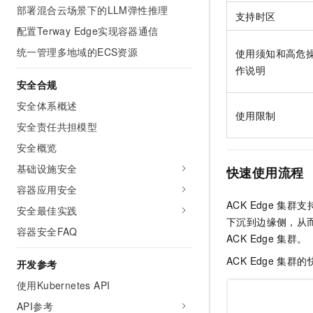
10 分钟在聊天系统中增加
部署混合云场景下的LLM弹性推理
专有云
支持时区
配置Terway Edge实现容器通信
统一管理多地域的ECS资源
使用须知和高危
作说明
安全合规
安全体系概述
使用限制
安全责任共担模型
安全概览
基础设施安全
快速使用流程
容器应用安全
ACK Edge
集群
支
安全最佳实践
下沉到边缘侧，从
容器安全FAQ
ACK Edge
集群
。
ACK Edge
集群
的
开发参考
使用Kubernetes API
API参考