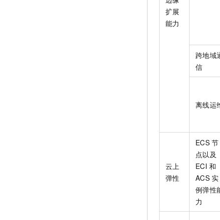
扩展
能力
跨地域
信
离线运
ECS
节
点以及
云上
ECI
和
弹性
ACS
实
例弹性
力