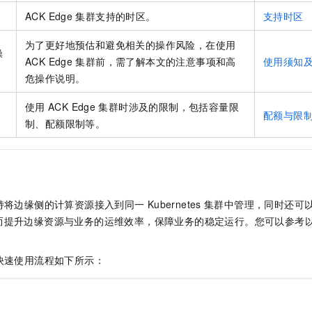
一个 AI 助手
即刻拥有 DeepSeek-R1 满血版
超强辅助，Bol
ACK Edge
集群
支持的时区。
支持时区
在企业官网、通讯软件中为客户提供 AI 客服
多种方案随心选，轻松解锁专属 DeepSeek
为了更好地预估和避免相关的操作风险，在使用
操
ACK Edge
集群
前，需了解本文的注意事项和高
使用须知
危操作说明。
使用
ACK Edge
集群
时涉及的限制，包括容量限
配额与限
制、配额限制等。
持将边缘侧的计算资源接入到同一
Kubernetes
集群中管理，同时还可
而提升边缘资源与业务的运维效率，保障业务的稳定运行。您可以参考
快速使用流程如下所示：