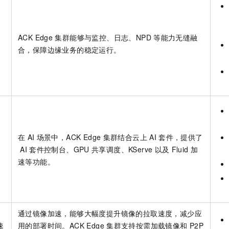
ACK Edge
集群
能够与监控、日志、NPD
等能力无缝融
合，保障边缘业务的稳定运行。
在
AI
场景中，
ACK Edge
集群
结合云上
AI
套件，提供了
AI
套件控制台、GPU
共享调度、KServe
以及
Fluid
加
速等功能。
通过镜像加速，能够大幅度提升镜像的拉取速度，减少应
速
用的部署时间。
ACK Edge
集群
支持按需加载镜像和
P2P