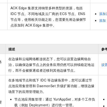
ACK Edge
集群
支持纳管多种类型的资源，包括
IDC
节点、不同地域及云厂商的
ECS
节点、ENS
添加
点
节点等，使用相关功能之前，您需要先将边缘侧节
添加
点添加到
ACK Edge
集群
中。
描述
参
在边缘和云端网络断连状态下，您可以设置边缘网络自
络
治，以确保边缘节点上的业务应用仍然可以持续稳定地运
设
行，而不会被驱逐或者迁移到其他边缘节点。
在多地域节点和线下
IDC
等边缘场景中，您可以通过节
点池应用集管理和
DaemonSet
升级扩展功能，增强边缘
场景下的应用管理能力。
节点池应用集管理：通过
YurtAppSet，对多个工作负
理
载（例如
Deployment）进行统一管理。