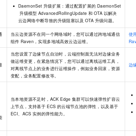
DaemonSet
升级扩展：通过配置扩展的
DaemonSet
升级模型
AdvancedRollingUpdate
和
OTA
以解决
云边网络中断导致的升级阻塞以及
OTA
升级问题。
通
当云边资源不在同一个网络域时，您可以通过跨地域通信
使
组件
Raven，实现多地域高效云边运维。
Ra
当您设置了边缘节点自治时，云端控制面无法对边缘业务
做运维变更，在紧急情况下，您可以通过离线运维工具，
维
边
对离线节点上的业务进行运维操作，例如业务回滚，资源
变配，业务配置修改等。
当本地资源不足时，
ACK Edge
集群
可以快速弹性扩容云
上节点，支持基于
ECS
的云端节点池的弹性，以及基于
ECI、ACS
实例的弹性能力。
能