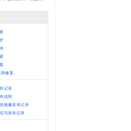
文戏情感细腻自然，动作戏激烈拳拳到肉，实现更强表演能力
支持中英文自由切换，具备更强的噪声鲁棒性
云聚AI 严选权益
SSL 证书
，一键激活高效办公新体验
精选AI产品，从模型到应用全链提效
堡垒机
AI 用量加速计划
应用
防火墙
、识别商机，让客服更高效、服务更出色。
新老同享，达量后返
更
千问办公
主机安全
NEW
护
的智能体编程平台
一站式AI生产力平台
本
AI 应用及服务市场
伶鹊
更
企业级人与Agent协作平台，接入和调度多个数字员工
智能客服平台，对话机器人、对话分析、智能外呼
复
AI 应用
漏洞修复
大模型服务平台百炼 - 全妙
大模型
应用创作平台
多模态内容创作工具，已接入 DeepSeek
自然语言处理
布记录
布说明
数据标注
统镜像发布记录
机器学习
绍与发布记录
息提取
与 AI 智能体进行实时音视频通话
从文本、图片、视频中提取结构化的属性信息
构建支持视频理解的 AI 音视频实时通话应用