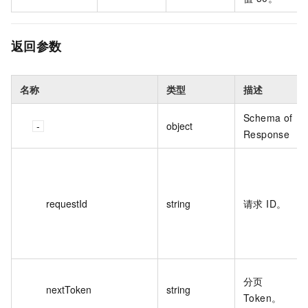
返回参数
名称
类型
描述
Schema of
object
Response
requestId
string
请求 ID。
分页
nextToken
string
Token。