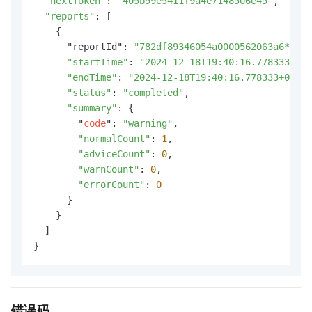
"nextToken"
: 
"405b99e5411f9a4e7148506e45"
,

"reports"
: [

    {

      "reportId": 
"782df89346054a0000562063a6****"
"startTime"
: 
"2024-12-18T19:40:16.778333+08:
"endTime"
: 
"2024-12-18T19:40:16.778333+08:00
"status"
: 
"completed"
,

"summary"
: {

        "
code
": 
"warning"
,

"normalCount"
: 
1
,

"adviceCount"
: 
0
,

"warnCount"
: 
0
,

"errorCount"
: 
0
      }

    }

  ]

}
错误码