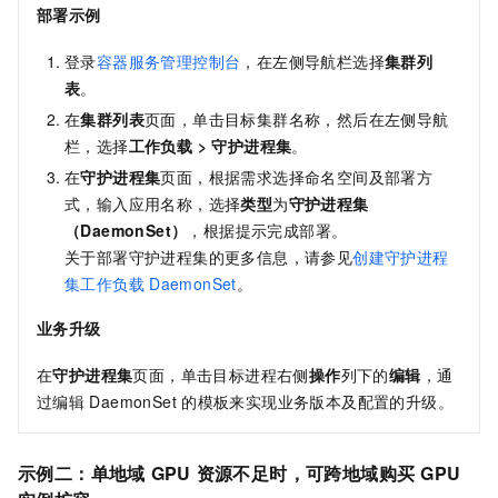
部署示例
登录
容器服务管理控制台
，在左侧导航栏选择
集群列
表
。
在
集群列表
页面，单击目标集群名称，然后在左侧导航
栏，选择
工作负载
>
守护进程集
。
在
守护进程集
页面，根据需求选择命名空间及部署方
式，输入应用名称，选择
类型
为
守护进程集
（DaemonSet）
，根据提示完成部署。
关于部署守护进程集的更多信息，请参见
创建守护进程
集工作负载
DaemonSet
。
业务升级
在
守护进程集
页面，单击目标进程右侧
操作
列下的
编辑
，通
过编辑
DaemonSet
的模板来实现业务版本及配置的升级。
示例二：单地域
GPU
资源不足时，可跨地域购买
GPU