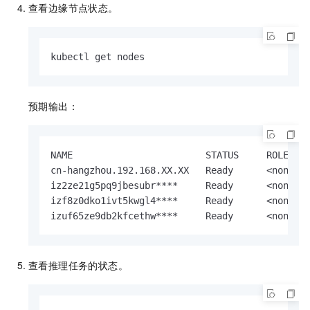
查看边缘节点状态。
kubectl get nodes
预期输出：
NAME                        STATUS     ROLES   
cn-hangzhou.192.168.XX.XX   Ready      <none>  
iz2ze21g5pq9jbesubr****     Ready      <none>  
izf8z0dko1ivt5kwgl4****     Ready      <none>  
izuf65ze9db2kfcethw****     Ready      <none> 
查看推理任务的状态。