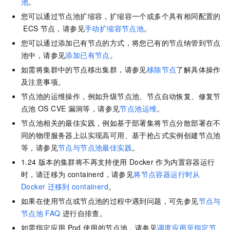
池
。
您可以通过节点池扩缩容，扩缩容一个或多个具有相同配置的
ECS
节点，请参见
手动扩缩容节点池
。
您可以通过添加已有节点的方式，将您已有的节点纳管到节点
池中，请参见
添加已有节点
。
如需将集群中的节点移出集群，请参见
移除节点
了解具体操作
及注意事项。
节点池的运维操作，例如升级节点池、节点自动恢复、修复节
点池
OS CVE
漏洞等，请参见
节点池运维
。
节点池相关的最佳实践，例如基于部署集将节点分散部署在不
同的物理服务器上以实现高可用、基于抢占式实例创建节点池
等，请参见
节点与节点池最佳实践
。
1.24
版本的集群将不再支持使用
Docker
作为内置容器运行
时，请迁移为
containerd，请参见
将节点容器运行时从
Docker
迁移到
containerd
。
如果在使用节点或节点池的过程中遇到问题，可先参见
节点与
节点池
FAQ
进行自排查。
如需指定应用
Pod
使用的节点池，请参见
调度应用至指定节