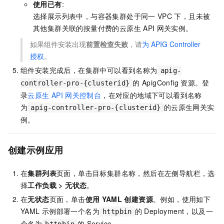
使用已有
:
选择展示列表中，与容器集群处于同一
VPC
下，且未被
其他集群关联的按量付费的云原生
API
网关实例。
如果组件安装出现
前置检查失败
，请
为
APIG Controller
授权
。
组件安装完成后，在集群中可以看到名称为
apig-
的
ApigConfig
资源。登
controller-pro-{clusterid}
录
云原生
API
网关控制台
，在对应的地域下可以看到名称
为
的云原生网关实
apig-controller-pro-{clusterid}
例。
创建示例应用
在
集群列表
页面，单击目标集群名称，然后在左侧导航栏，选
择
工作负载
>
无状态
。
在
无状态
页面，单击
使用
YAML
创建资源
。例如，使用如下
YAML
示例部署一个名为
的
Deployment，以及一
httpbin
个名为
的
Service。