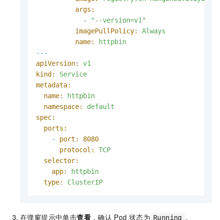
args:
-
"--version=v1"
imagePullPolicy:
Always
name:
httpbin
---
apiVersion:
v1
kind:
Service
metadata:
name:
httpbin
namespace:
default
spec:
ports:
-
port:
8080
protocol:
TCP
selector:
app:
httpbin
type:
ClusterIP
在弹窗提示中单击
查看
，确认
Pod
状态为
。
Running