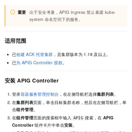
重要
出于安全考量，APIG Ingress
禁止暴露
kube-
system
命名空间下的服务。
适用范围
已
创建
ACK
托管集群
，且集群版本为
1.18
及以上。
已
为
APIG Controller
授权
。
安装
APIG Controller
登录
容器服务管理控制台
，在左侧导航栏选择
集群列表
。
在
集群列表
页面，单击目标集群名称，然后在左侧导航栏，单
击
组件管理
。
在
组件管理
页面的搜索框中输入
搜索，在
APIG
APIG
Controller
组件卡片中单击
安装
。