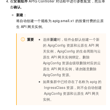
在
安装组件
APIG Controller
对话框中进行参数配置，然后单
击
确认
。
新建
：
将自动创建一个规格为 apig.small.x1 的按量付费的云原
生 API 网关实例。
重要
选择
新建
时，组件会默认创建一个新
的
ApigConfig
资源和云原生
API
网
关实例，ApigConfig
的生命周期与云
原生
API
网关实例绑定。删除
ApigConfig
资源会级联删除对应的云
原生
API
网关实例，请勿随意删除
ApigConfig
资源。
如果集群中已经存在了名称为
apig
的
IngressClass
资源，则不会自动创建
ApigConfig
资源和云原生
API
网关
实例。