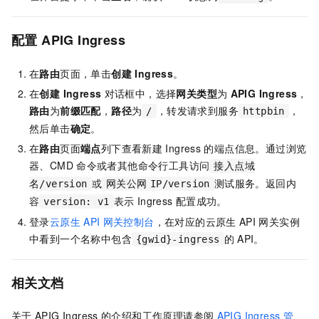
配置
APIG Ingress
在
路由
页面，单击
创建 Ingress
。
在
创建 Ingress
对话框中，选择
网关类型
为
APIG Ingress
，
路由
为
前缀匹配
，
路径
为
，转发请求到服务
，
/
httpbin
然后单击
确定
。
在
路由
页面
端点
列下查看新建
Ingress
的端点信息。通过浏览
器、CMD
命令或者其他命令行工具访问
接入点域
或
测试服务。返回内
名/version
网关公网
IP/version
容
表示
Ingress
配置成功。
version: v1
登录
云原生
API
网关控制台
，在对应的云原生
API
网关实例
中看到一个名称中包含
的
API。
{gwid}-ingress
相关文档
关于
APIG Ingress
的介绍和工作原理请参阅
APIG Ingress
管