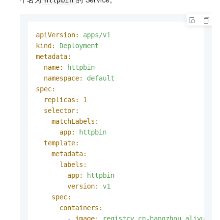
httpbin
apiVersion:
apps/v1
kind:
Deployment
metadata:
name:
httpbin
namespace:
default
spec:
replicas:
1
selector:
matchLabels:
app:
httpbin
template:
metadata:
labels:
app:
httpbin
version:
v1
spec:
containers:
-
image:
registry.cn-hangzhou.aliyuncs