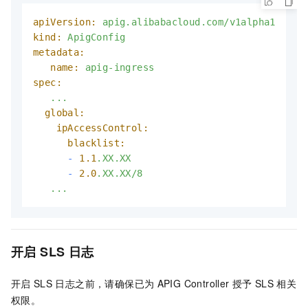
apiVersion:
apig.alibabacloud.com/v1alpha1
kind:
ApigConfig
metadata:
name:
apig-ingress
spec:
...
global:
ipAccessControl:
blacklist:
-
1.1
.XX.XX
-
2.0
.XX.XX/8
...
开启
SLS
日志
开启
SLS
日志之前，请确保已为
APIG Controller
授予
SLS
相关
权限。