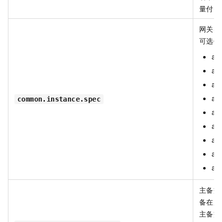
量付费
网关实
可选值
api
api
api
ap
common.instance.spec
ap
ap
api
api
api
主备交
备在后
主备交