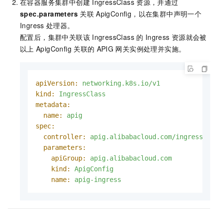
在容器服务集群中创建
IngressClass
资源，并通过
spec.parameters
关联
ApigConfig，以在集群中声明一个
Ingress
处理器。
配置后，集群中关联该
IngressClass
的
Ingress
资源就会被
以上
ApigConfig
关联的
APIG
网关实例处理并实施。
apiVersion:
networking.k8s.io/v1
kind:
IngressClass
metadata:
name:
apig
spec:
controller:
apig.alibabacloud.com/ingress
parameters:
apiGroup:
apig.alibabacloud.com
kind:
ApigConfig
name:
apig-ingress