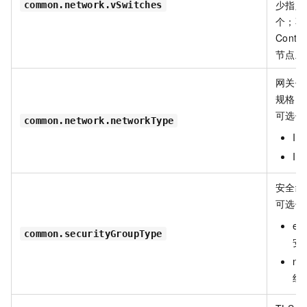
少指定
common.network.vSwitches
个；不
Contro
节点上
网关代
规格。
可选值
common.network.networkType
Int
Int
安全组
可选值
en
common.securityGroupType
安
n
组