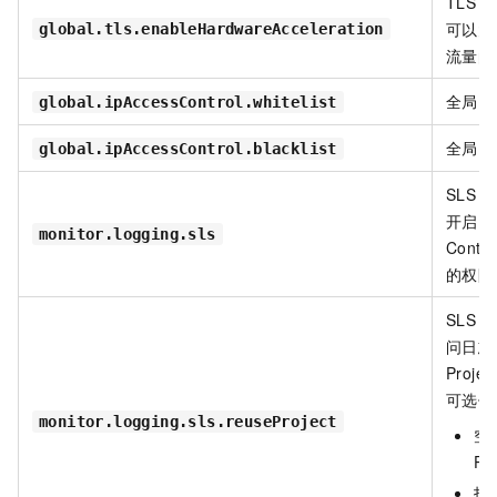
TLS
硬
可以大
global.tls.enableHardwareAcceleration
流量的
全局
I
global.ipAccessControl.whitelist
全局
I
global.ipAccessControl.blacklist
SLS
日
开启需
monitor.logging.sls
Contro
的权限
SLS
日
问日志
Projec
可选值
monitor.logging.sls.reuseProject
空
Pr
指