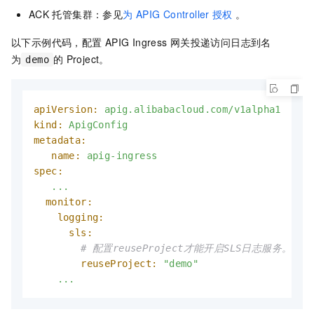
ACK
托管集群：参见
为
APIG Controller
授权
。
以下示例代码，配置
APIG Ingress
网关投递访问日志到名
为
的
Project。
demo
apiVersion:
apig.alibabacloud.com/v1alpha1
kind:
ApigConfig
metadata:
name:
apig-ingress
spec:
...
monitor:
logging:
sls:
# 配置reuseProject才能开启SLS日志服务。如
reuseProject:
"demo"
...