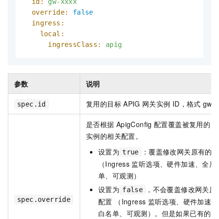
id:
gw-xxxx
override:
false
ingress:
local:
ingressClass:
apig
参数
说明
复用的目标
APIG
网关实例
ID，格式
gw
spec.id
是否根据
ApigConfig
配置覆盖被复用的
A
实例的相关配置。
设置为
：覆盖修改网关原有的
true
（Ingress
监听选项、硬件加速、全局
单、可观测）
设置为
，不会覆盖修改网关原
false
spec.override
配置 （Ingress
监听选项、硬件加速、
白名单、可观测）。但是如果已有的网