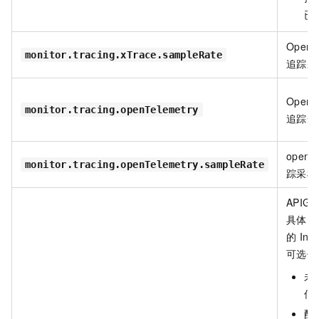
已
OpenT
monitor.tracing.xTrace.sampleRate
追踪采
OpenT
monitor.tracing.openTelemetry
追踪开
openTe
monitor.tracing.openTelemetry.sampleRate
踪采样
APIG
具体
I
的
Ing
可选值
未
何
配