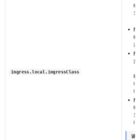
听
为
资
配
听
源
配
监
为
ingress.local.ingressClass
联
In
In
配
听
为
In
说