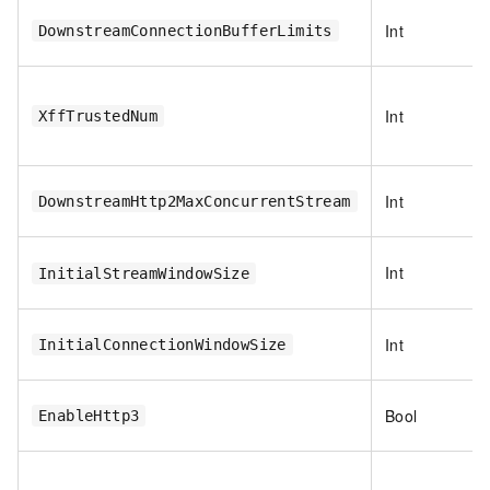
Int
DownstreamConnectionBufferLimits
Int
XffTrustedNum
Int
DownstreamHttp2MaxConcurrentStream
Int
InitialStreamWindowSize
Int
InitialConnectionWindowSize
Bool
EnableHttp3