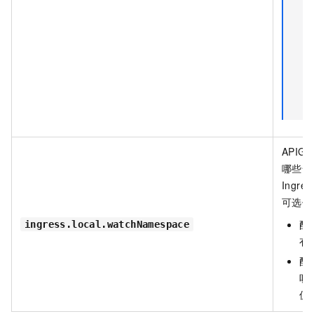
APIG
哪些命
Ingres
可选值
配
ingress.local.watchNamespace
有
配
听
仅