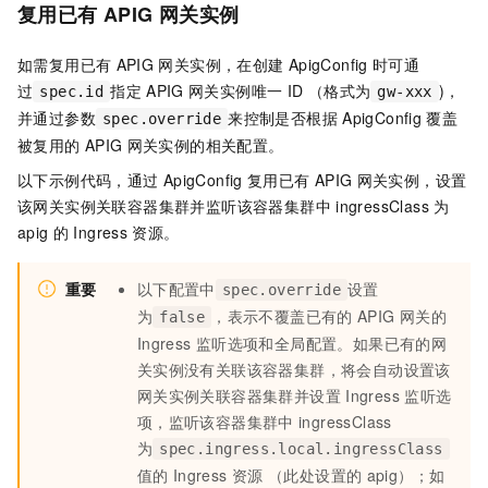
复用已有
APIG
网关实例
如需复用已有
APIG
网关实例，在创建
ApigConfig
时可通
过
指定
APIG
网关实例唯一
ID （格式为
)，
spec.id
gw-xxx
并通过参数
来控制是否根据
ApigConfig
覆盖
spec.override
被复用的
APIG
网关实例的相关配置。
以下示例代码，通过
ApigConfig
复用已有
APIG
网关实例，设置
该网关实例关联容器集群并监听该容器集群中
ingressClass
为
apig
的
Ingress
资源。
重要
以下配置中
设置
spec.override
为
，表示不覆盖已有的
APIG
网关的
false
Ingress
监听选项和全局配置。如果已有的网
关实例没有关联该容器集群，将会自动设置该
网关实例关联容器集群并设置
Ingress
监听选
项，监听该容器集群中
ingressClass
为
spec.ingress.local.ingressClass
值的
Ingress
资源 （此处设置的
apig）；如