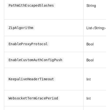
String
PathWithEscapedSlashes
List<String>
ZipAlgorithm
Bool
EnableProxyProtocol
Bool
EnableCustomAuthConfigPush
Int
KeepaliveHeaderTimeout
Int
WebsocketTermGracePeriod