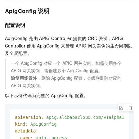
ApigConfig
说明
配置说明
ApigConfig
是由
APIG Controller
提供的
CRD
资源，APIG
Controller
使用
ApigConfig
来管理
APIG
网关实例的生命周期以
及全局配置。
一个
ApigConfig
对应一个
APIG
网关实例。如需使用多个
APIG
网关实例，需创建多个
ApigConfig
配置。
除复用场景外
，删除
ApigConfig
配置，会级联删除对应的
APIG
网关实例。
以下示例代码为完整的
ApigConfig
配置。
apiVersion:
apig.alibabacloud.com/v1alpha1
kind:
ApigConfig
metadata:
name:
apig-ingress