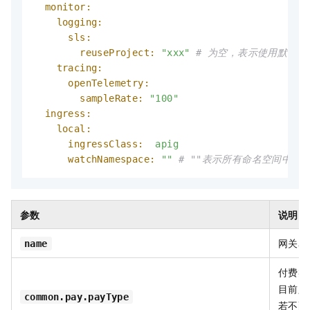
monitor:
logging:
sls:
reuseProject:
"xxx"
# 为空，表示使用默认
tracing:
openTelemetry:
sampleRate:
"100"
ingress:
local:
ingressClass:
apig
watchNamespace:
""
# ""表示所有命名空间中的In
参数
说明
网关名
name
付费类
目前只
common.pay.payType
若不配