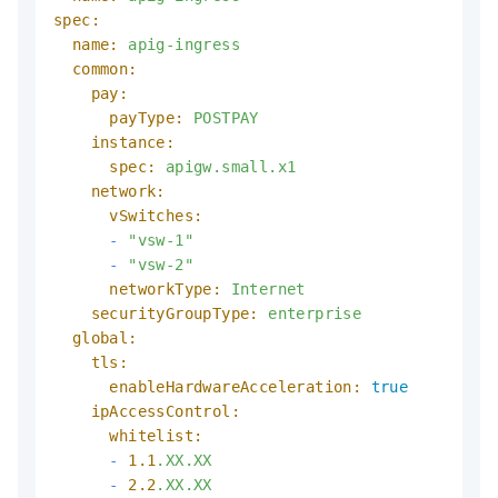
spec:
name:
apig-ingress
common:
pay:
payType:
POSTPAY
instance:
spec:
apigw.small.x1
network:
vSwitches:
-
"vsw-1"
-
"vsw-2"
networkType:
Internet
securityGroupType:
enterprise
global:
tls:
enableHardwareAcceleration:
true
ipAccessControl:
whitelist:
-
1.1
.XX.XX
-
2.2
.XX.XX