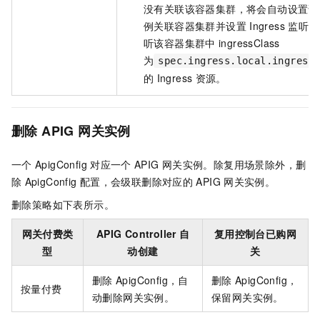
没有关联该容器集群，将会自动设置该
例关联容器集群并设置
Ingress
监听选
听该容器集群中
ingressClass
为
spec.ingress.local.ingress
的
Ingress
资源。
删除
APIG
网关实例
一个
ApigConfig
对应一个
APIG
网关实例。除复用场景除外，删
除
ApigConfig
配置，会级联删除对应的
APIG
网关实例。
删除策略如下表所示。
网关付费类
APIG Controller
自
复用控制台已购网
型
动创建
关
删除
ApigConfig，自
删除
ApigConfig，
按量付费
动删除网关实例。
保留网关实例。