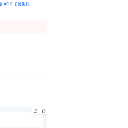
文戏情感细腻自然，动作戏激烈拳拳到肉，实现更强表演能力
支持中英文自由切换，具备更强的噪声鲁棒性
建
ACK
托管集群
。
云聚AI 严选权益
SSL 证书
，一键激活高效办公新体验
精选AI产品，从模型到应用全链提效
堡垒机
AI 用量加速计划
应用
防火墙
、识别商机，让客服更高效、服务更出色。
新老同享，达量后返
千问办公
主机安全
NEW
的智能体编程平台
一站式AI生产力平台
AI 应用及服务市场
伶鹊
企业级人与Agent协作平台，接入和调度多个数字员工
智能客服平台，对话机器人、对话分析、智能外呼
AI 应用
大模型服务平台百炼 - 全妙
大模型
应用创作平台
多模态内容创作工具，已接入 DeepSeek
自然语言处理
数据标注
机器学习
息提取
与 AI 智能体进行实时音视频通话
从文本、图片、视频中提取结构化的属性信息
构建支持视频理解的 AI 音视频实时通话应用