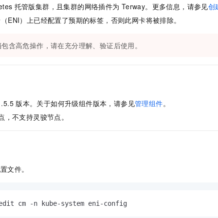
服务生态伙伴
视觉 Coding、空间感知、多模态思考等全面升级
1M上下文，专为长程任务能力而生
云工开物
企业应用
etes
托管版集群，且集群的网络插件为
Terway。更多信息，请参见
创
Night Plan 支持 Qwen 3.8-Max
AI 办公
NEW
Red Hat
30+ 款产品免费体验
夜间 5 折，Qwen/Meoo/TokenPlan 客户专享
AI智能应用
（ENI）上已经配置了预期的标签，否则此网卡将被排除。
科研合作
ERP
堂（旗舰版）
SUSE
智能客服
AI 应用构建
大模型原生
档包含高危操作，请在充分理解、验证后使用。
CRM
2个月
自动承接线索
建站小程序
Qoder
大模型服务平台百炼-应用模版
OA 办公系统
HOT
NEW
面向真实软件
个人版上线、团队版降价；千问3.8-Max首发发尝鲜
丰富多元化的应用模版和解决方案
力提升
财税管理
模板建站
万有无界
大模型服务平台百炼-智能体
400电话
定制建站
1.5.5
版本。关于如何升级组件版本，请参见
管理组件
。
的模型效果
灵活可视化地构建企业级 Agent
方案
广告营销
模板小程序
点，不支持灵骏节点。
秒悟
人工智能平台 PAI
定制小程序
云端极速 AI 
新一代 AI 视频生成模型，深度适配广告营销等场景
AI Native 的算法工程平台，一站式完成建模、训练、推理服务部署
APP 开发
建站系统
配置文件。
AI 应用
10分钟微调：让0.6B模型媲美235B模型
多模态数据信
依托云原生高可用架构,实现Dify私有化部署
用1%尺寸在特定领域达到大模型90%以上效果
edit cm -n kube-system eni-config