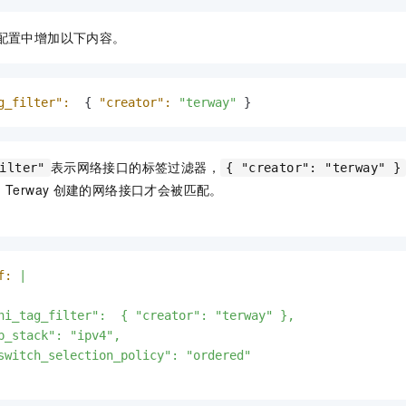
一个 AI 助手
即刻拥有 DeepSeek-R1 满血版
超强辅助，Bol
在企业官网、通讯软件中为客户提供 AI 客服
多种方案随心选，轻松解锁专属 DeepSeek
配置中增加以下内容。
g_filter":
  { 
"creator":
"terway"
 }
表示网络接口的标签过滤器，
ilter"
{ "creator": "terway" }
由
Terway
创建的网络接口才会被匹配。
f:
|

ni_tag_filter":  { "creator": "terway" },

p_stack": "ipv4",

switch_selection_policy": "ordered"
