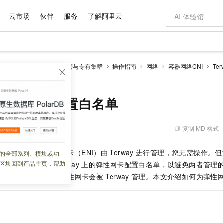
云市场
伙伴
服务
了解阿里云
AI 特惠
数据与 API
成为产品伙伴
企业增值服务
最佳实践
价格计算器
AI 场景体
基础软件
产品伙伴合
阿里云认证
市场活动
配置报价
大模型
netes 版 ACK
ACK托管与专有集群
操作指南
网络
容器网络CNI
Te
自助选配和估算价格
）配置白名单
步到位
域名与网站
智启 AI 普惠权益
产品生态集成认证中心
企业支持计划
云上春晚
Qwen Audio：打造专属 AI 语音助手
千问官方 MaaS 平台，为开发者和 Agent 而生，新用户赠送 1 亿 + tokens 额度
云服务器 EC
一句话生成原生
AI Coding
阿里云Maa
2026 阿里云
为企业打
数据集
Windows
大模型认证
模型
NEW
NEW
格式还原
值低价云产品抢先购
提供智能易用的域名与建站服务
至高享 1亿+免费 tokens，加速 Al 应用落地
Qwen-Audio-3.0-Realtime 端到端实时语音角色扮演
安全可靠、弹
输入一句话想法,
智能编程，一键
产品生态伙伴
专家技术服务
云上奥运之旅
弹性计算合作
阿里云中企出
手机三要素
宝塔 Linux
全部认证
（ENI）配置白名单
价格优势
开源旗舰模型
对象存储 OSS
即刻拥有 DeepSeek-V4-Pro
阿里云 OPC 创新助力计划
云数据库 RD
一键部署幻兽
AI 电商营销
产品生态伙伴工作台
企业增值服务台
云栖战略参考
云存储合作计
云栖大会
身份实名认证
CentOS
训练营
推动算力普惠，释放技术红利
的大模型服务
最高返9万
真正可用的 1M 上下文,一次完成代码全链路开发
轻松解锁专属 DeepSeek-V4-Pro
至高百万元 Token 补贴，加速一人公司成长
稳定、安全、高性价比、高性能的云存储服务
一键购买专属
从图文生成到
复制 MD 格式
 06:32:12
云上的中国
数据库合作计
活动全景
短信
Docker
图片和
自进化智能体
人工智能平台 PAI
5 分钟轻松部署专属 QwenPaw
Token Plan 模型订阅计划
Qoder
高效搭建 AI
AI 广告创作
企业成长
大模型
NEW
HOT
信息公告
看见新力量
云网络合作计
OCR 文字识别
JAVA
级电脑
越聪明
证享300元代金券
一站式AI开发、训练和推理服务
Qwen3.8-Max 首发尝鲜，限时加量 10 倍，夜间低至2折
从聊天伙伴进化为能主动干活的本地数字员工
面向真实软件
图文、视频一
式下，节点上的弹性网卡（ENI）由
Terway
进行管理，您无需操作。但
的全部系列、模块或功
Kimi-K3
HappyHors
NEW
魔搭 Mode
loud
服务实践
官网公告
区块回到产品主页，帮助
分弹性网卡，请为
Terway
上的弹性网卡配置白名单，以避免两者管理
Kimi 最新旗舰模型，长程编程与推理利器
让文字生成流
金融模力时刻
Salesforce O
版
发票查验
全能环境
Qoder CN
Claude Code + GStack 打造工程团队
千问办公，限时限量积分加倍
云原生数据库 P
低代码高效构
AI 建站
NEW
作计划
符合标签过滤条件的弹性网卡会被
Terway
管理。本文介绍如何为弹性网
计划
创新中心
魔搭 ModelSc
健康状态
让AI从“聊天伙伴”进化为能干活的“数字员工”
覆盖公网/内网、递归/权威、移动APP等全场景解析服务
安装技能 GStack，拥有专属 AI 工程团队
你的AI工作搭子，覆盖日常办公高频场景
基于千问大模型等，支持代码智能生成、研发智能问答
0 代码专业建
客户案例
天气预报查询
操作系统
Deepseek-v4-pro
HappyHors
态合作计划
态智能体模型
旗舰 MoE 大模型，百万上下文与顶尖推理能力
图生视频，流
Compute
同享
容器服务 Kubernetes 版 ACK
万小智 AI 建站低至 15元/月
云防火墙
AI 短剧/漫剧
快递物流查询
WordPress
成为服务伙
高校合作
式云数据仓库
点，立即开启云上创新
提供一站式管理容器应用的 K8s 服务
送.CN域名，送备案服务码
云原生的云上
AI助力短剧
GLM-5.2
Wan2.7-T
Ubuntu