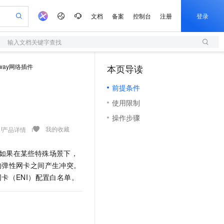
文档
备案
控制台
注册
登录
输入文档关键字查找
验
作计划
器
AI 活动
专业服务
服务伙伴合作计划
开发者社区
加入我们
服务平台百炼
阿里云 OPC 创新助力计划
rway网络插件
本页导读
（1）
一站式生成采购清单，支持单品或批量购买
S
可编辑精美 PPT 文稿
S产品伙伴计划（繁花）
峰会
造的大模型服务与应用开发平台
轻量应用服务器
Agency Agents：拥有专属领域专家
AI 生产力先锋
Al MaaS 服务伙伴赋能合作
域名
博文
Careers
至高可申请百万元
前提条件
性可伸缩的云计算服务
 轻松生成专业的 PPT
开启高性价比 AI 编程新体验
先锋实践拓展 AI 生产力的边界
快速构建应用程序和网站，即刻迈出上云第一步
多领域专家智能体,一键组建 AI 虚拟交付团队
Token 补贴，五大权
计划
海大会
伙伴信用分合作计划
商标
问答
社会招聘
使用限制
益加速 OPC 成功
S
帕鲁游戏服务器
数字证书管理服务（原SSL证书）
HappyHorse 打造一站式影视创作平台
飞天发布时刻
HOT
划
备案
电子书
校园招聘
操作步骤
联机服务器，轻松开启游戏
视频创作，一键激活电商全链路生产力
全托管，含MySQL、PostgreSQL、SQL Server、MariaDB多引擎
实现全站HTTPS，呈现可信的WEB访问
所见，即是所愿
可视化编排打通从文字构思到成片全链路闭环
更多支持
我的收藏
产品详情
划
公司注册
镜像站
视频生成
语音识别与合成
 智能体与工作流应用
短信服务
漫剧工坊：一站式动画创作平台
AI 实训营
合作伙伴培训与认证
划
上云迁移
的智能体编程平台
站生成，高效打造优质广告素材
通过阿里云百炼高效搭建AI应用,助力高效开发
快速生产连贯的高质量长漫剧
从基础到进阶，Agent 创客手把手教你
国内短信简单易用，安全可靠，秒级触达，全球覆盖200+国家和地区。
如果在某些特殊场景下，
e-1.1-T2V
Qwen3-TTS-Flash
lScope
我要反馈
查询合作伙伴
的弹性网卡之间产生冲突。
畅细腻的高质量视频
离线语音合成大模型，多语言方言自适应，低延迟高稳定
n Alibaba Cloud ISV 合作
代维服务
olarDB
建企业门户网站
大数据开发治理平台 DataWorks
10 分钟搭建微信、支付宝小程序
卡（ENI）配置白名单。
创新加速
ope
登录合作伙伴管理后台
我要建议
站，无忧落地极速上线
以可视化方式快速构建移动和 PC 门户网站
100%兼容MySQL、PostgreSQL，兼容Oracle，支持集中和分布式
高效部署网站，快速应用到小程序
Data Agent 驱动的一站式 Data+AI 开发治理平台
e-1.1-I2V
Cosyvoice-V3-Flash
安全
畅自然，细节丰富
高表现力语音合成大模型，语音克隆听感自然
我要投诉
上云场景组合购
伴
边界网络安全防护产品
漫剧创作，剧本、分镜、视频高效生成
覆盖90%+业务场景，专享组合折扣价
2V
VPN
Fun-ASR