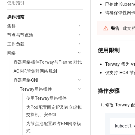
使用指引
已创建
Kubern
AI 产品 免费试用
网络
安全
云开发大赛
Tableau 订阅
1亿+ 大模型 tokens 和 
请确保弹性网卡
操作指南
可观测
入门学习赛
中间件
AI空中课堂在线直播课
140+云产品 免费试用
集群
大模型服务
警告
此文
上云与迁云
产品新客免费试用，最长1
数据库
节点与节点池
生态解决方案
千问AI平台-Token Plan
企业出海
大模型ACA认证体验
工作负载
大数据计算
助力企业全员 AI 认知与能
使用限制
行业生态解决方案
网络
政企业务
媒体服务
千问AI平台-模型体验
开发者生态解决方案
容器网络插件Terway与Flannel对比
Terway
需为
v
在线体验全尺寸、多种模态
企业服务与云通信
ACK托管集群网络规划
AI 开发和 AI 应用解决
仅支持
ECS
节
Happy 系列大模型
容器网络CNI
域名与网站
Terway网络插件
操作步骤
终端用户计算
使用Terway网络插件
Serverless
修改
Terway
大模型解决方案
为Pod配置固定IP及独立虚拟
交换机、安全组
开发工具
快速部署 Dify，高效搭建 
为节点池配置独占ENI网络模
kubectl 
迁移与运维管理
式