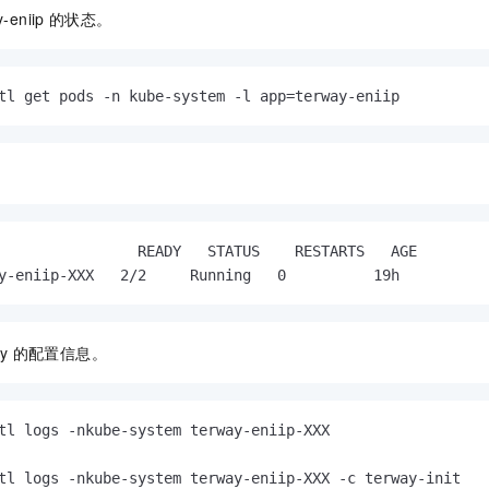
-eniip
的状态。
tl get pods -n kube-system -l app=terway-eniip
                READY   STATUS    RESTARTS   AGE

y-eniip-XXX   2/2     Running   0          19h
y
的配置信息。
tl logs -nkube-system terway-eniip-XXX

tl logs -nkube-system terway-eniip-XXX -c terway-init