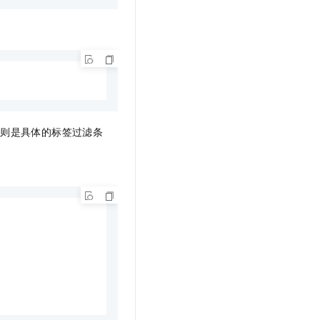
t.diy 一步搞定创意建站
构建大模型应用的安全防护体系
通过自然语言交互简化开发流程,全栈开发支持
通过阿里云安全产品对 AI 应用进行安全防护
则是具体的标签过滤条