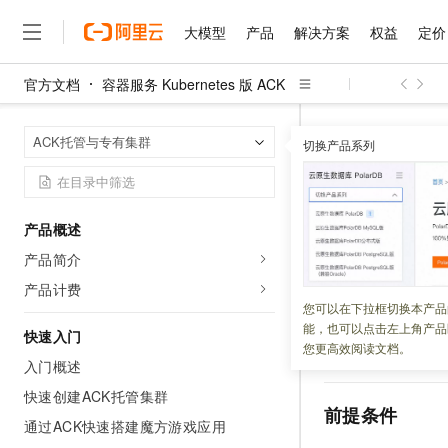
大模型
产品
解决方案
权益
定价
官方文档
容器服务 Kubernetes 版 ACK
大模型
产品
解决方案
权益
定价
云市场
伙伴
服务
了解阿里云
精选产品
精选解决方案
普惠上云
产品定价
精选商城
成为销售伙伴
售前咨询
为什么选择阿里云
千问AI平台
容器服务 Kuber
首页
ACK托管与专有集群
了解云产品的定价详情
切换产品系列
为弹性网卡（ENI
大模型服务平台百炼
睿译宝，AI翻译排版一
普惠上云 官方力荐
分销伙伴
在线服务
网站建设
什么是云计算
大
大模型服务与应用平台
上传文档即自动完成翻译和
云服务器38元/年起，超
咨询伙伴
多端小程序
技术领先
为弹性网卡
云上成本管理
售后服务
千问大模型
GLM-5.2：长任务时代
官方推荐返现计划
大模型
大模型
精选产品
精选解决方案
Salesforce 国际版订阅
稳定可靠
产品概述
管理和优化成本
多元化、高性能、安全可靠
推荐新用户得奖励，单订单
销售伙伴合作计划
自助服务
产品简介
更新时间：
2026-05-11
友盟天域
安全合规
人工智能与机器学习
AI
文本生成
无影云电脑
Hermes Agent，打造
云工开物
无影生态合作计划
在线服务
产品计费
观测云
分析师报告
随时随地安全接入的云上超
自主进化，持久记忆，越用
高校专属算力普惠，学生认
计算
互联网应用开发
在
Terway
网络模
您可以在下拉框切换本产品
Qwen3.8-Max
HOT
Salesforce On Alibaba C
工单服务
能，也可以点击左上角产品
您需要自行管理部
智能体时代全能旗舰模型
Tuya 物联网平台阿里云
研究报告与白皮书
快速入门
云解析DNS
快速拥有专属 OpenClaw
Consulting Partner 合
大数据
容器
您更高效阅读文档。
配置白名单后，仅
免费试用
短信专区
入门概述
蓝凌 OA
Qwen3.7-Plus
AI 大模型销售与服务生
现代化应用
存储
天池大赛
能看、能想、能动手的多模
快速创建ACK托管集群
云原生大数据计算服务 Max
解决方案免费试用 新老
电子合同
前提条件
面向分析的企业级SaaS模
最高领取价值200元试用
通过ACK快速搭建魔方游戏应用
安全
网络与CDN
AI 算法大赛
Qwen3-VL-Plus
畅捷通