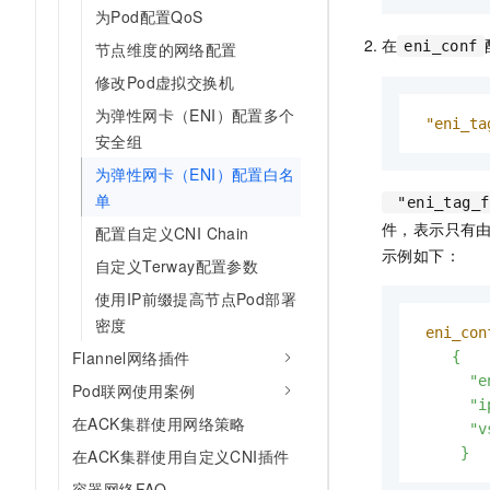
10 分钟在聊天系统中增加
为Pod配置QoS
专有云
在
eni_conf
节点维度的网络配置
修改Pod虚拟交换机
为弹性网卡（ENI）配置多个
"eni_ta
安全组
为弹性网卡（ENI）配置白名
单
"eni_tag_f
件，表示只有
配置自定义CNI Chain
示例如下：
自定义Terway配置参数
使用IP前缀提高节点Pod部署
密度
eni_con
Flannel网络插件
    {

      "e
Pod联网使用案例
      "i
在ACK集群使用网络策略
      "v
     }
在ACK集群使用自定义CNI插件
容器网络FAQ