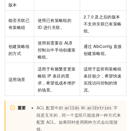
版本
2.7.0
及之后的版本
能否关联已
使用已有策略组的
不支持关联已有策略
有策略组
ID
进行关联。
组。
使用前需要在
ALB
创建策略组
通过
AlbConfig
直接
控制台中手动创建策
的方式
创建策略组。
略组。
适用于有频繁变更策
适用于监听和策略组
略组
IP
条目的需
条目较少，希望快速
适用场景
求，希望低成本维护
实现访问控制的情
的场景。
况。
重要
ACL
配置中的
和
字
aclIds
aclEntries
段是互斥的，同一个监听只能选择一种方式来
配置
ACL。如果同时使用两种方式会出现报
错。