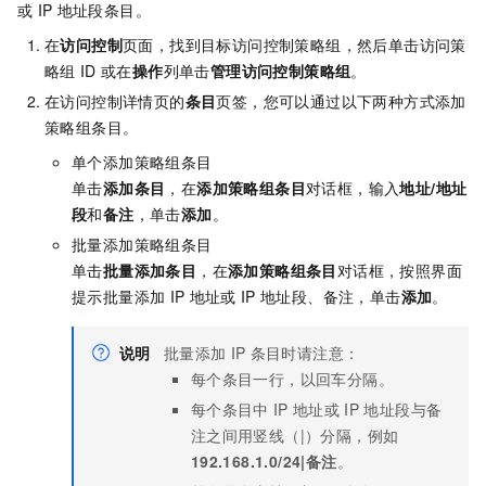
或
IP
地址段条目。
在
访问控制
页面，找到目标访问控制策略组，然后单击访问策
略组
ID
或在
操作
列单击
管理访问控制策略组
。
在访问控制详情页的
条目
页签，您可以通过以下两种方式添加
策略组条目。
单个添加策略组条目
单击
添加条目
，在
添加策略组条目
对话框，输入
地址/地址
段
和
备注
，单击
添加
。
批量添加策略组条目
单击
批量添加条目
，在
添加策略组条目
对话框，按照界面
提示批量添加
IP
地址或
IP
地址段、备注，单击
添加
。
说明
批量添加
IP
条目时请注意：
每个条目一行，以回车分隔。
每个条目中
IP
地址或
IP
地址段与备
注之间用竖线（|）分隔，例如
192.168.1.0/24|备注
。