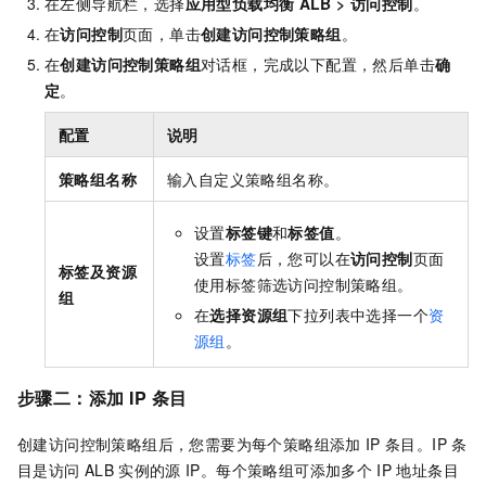
在左侧导航栏，选择
应用型负载均衡
ALB
>
访问控制
。
在
访问控制
页面，单击
创建访问控制策略组
。
在
创建访问控制策略组
对话框，完成以下配置，然后单击
确
定
。
配置
说明
策略组名称
输入自定义策略组名称。
设置
标签键
和
标签值
。
设置
标签
后，您可以在
访问控制
页面
标签及资源
使用标签筛选访问控制策略组。
组
在
选择资源组
下拉列表中选择一个
资
源组
。
步骤二：添加
IP
条目
创建访问控制策略组后，您需要为每个策略组添加
IP
条目。IP
条
目是访问
ALB
实例的源
IP。每个策略组可添加多个
IP
地址条目