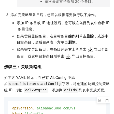
单次最多支持添加
20
个条目。
添加完策略组条目后，您可以根据需要执行以下操作。
添加
IP
条目或
IP
地址段后，您可以在条目列表中查看
IP
条目信息。
如果需要删除条目，在目标条目
操作
列单击
删除
，或选中
目标条目，然后在列表下方单击
删除
。
如果需要导出条目，在条目列表右上角单击
导出全部
条目，或选中目标条目后单击
导出目标条目。
步骤三：关联策略组
如下方
YAML
所示，在已有
AlbConfig
中添
加
字段，将创建的访问控制策略
spec.listeners.aclConfig
组
ID（例如
）添加到
列表中完成关联。
acl-wtg***
aclIds
apiVersion:
alibabacloud.com/v1
kind:
AlbConfig