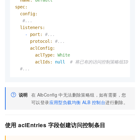
name:
default
spec:
config:
#...
listeners:
-
port:
#...
protocol:
#...
aclConfig:
aclType:
White
aclIds:
null
# 将已有的访问控制策略组ID（acl-
#...
说明
在
AlbConfig
中无法删除策略组，如有需要，您
可以登录
应用型负载均衡
ALB
控制台
进行删除。
使用
aclEntries
字段创建访问控制条目