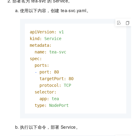
部署名为
tea-svc
的
Service。
使用以下内容，创建
tea-svc.yaml
。
apiVersion:
v1
kind:
Service
metadata:
name:
tea-svc
spec:
ports:
-
port:
80
targetPort:
80
protocol:
TCP
selector:
app:
tea
type:
NodePort
执行以下命令，部署
Service。