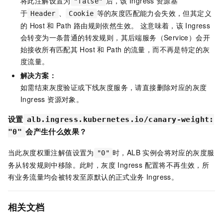
将此注解设置为
后，该
Ingress
资源基
"false"
于
、
等的灰度匹配能力会失效，但其定义
Header
Cookie
的
Host
和
Path
路由规则依然生效。 这意味着，该
Ingress
会转变为一条普通的转发规则，其后端服务（Service）会开
始接收所有匹配其
Host
和
Path
的流量，而不再是特定的灰
度流量。
解决方案：
如需结束灰度验证或下线灰度服务，请直接删除对应的灰度
Ingress 资源对象。
设置
alb.ingress.kubernetes.io/canary-weight:
会产生什么效果？
"0"
当此灰度权重注解值设置为
时，ALB 实例会将对应的灰度服
"0"
务从转发规则中移除。此时，灰度 Ingress 配置将不再生效，所
有业务流量均会被转发至原默认的正式业务 Ingress。
相关文档