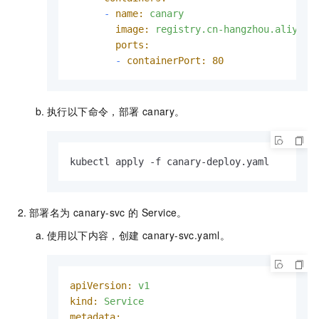
-
name:
canary
image:
registry.cn-hangzhou.aliyunc
ports:
-
containerPort:
80
执行以下命令，部署
canary。
kubectl apply -f canary-deploy.yaml
部署名为
canary-svc
的
Service。
使用以下内容，创建
canary-svc.yaml
。
apiVersion:
v1
kind:
Service
metadata: