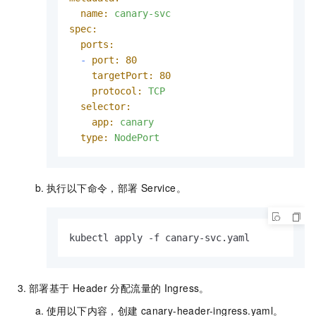
name:
canary-svc
spec:
ports:
-
port:
80
targetPort:
80
protocol:
TCP
selector:
app:
canary
type:
NodePort
执行以下命令，部署
Service。
kubectl apply -f canary-svc.yaml
部署基于
Header
分配流量的
Ingress。
使用以下内容，创建
canary-header-ingress.yaml
。