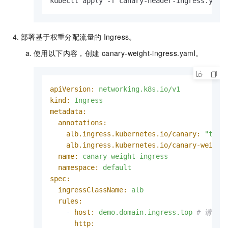
kubectl apply -f canary-header-ingress.yaml
部署基于权重分配流量的
Ingress。
使用以下内容，创建
canary-weight-ingress.yaml
。
apiVersion:
networking.k8s.io/v1
kind:
Ingress
metadata:
annotations:
alb.ingress.kubernetes.io/canary:
"true
alb.ingress.kubernetes.io/canary-weight
name:
canary-weight-ingress
namespace:
default
spec:
ingressClassName:
alb
rules:
-
host:
demo.domain.ingress.top
# 请替
http: