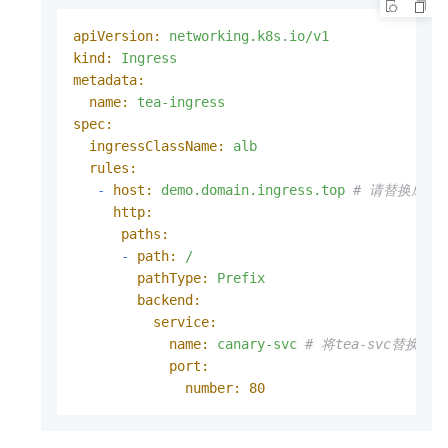
apiVersion:
networking.k8s.io/v1
kind:
Ingress
metadata:
name:
tea-ingress
spec:
ingressClassName:
alb
rules:
-
host:
demo.domain.ingress.top
# 请替换成您
http:
paths:
-
path:
/
pathType:
Prefix
backend:
service:
name:
canary-svc
# 将tea-svc替换为ca
port:
number:
80