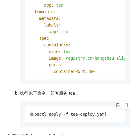
app:
tea
template:
metadata:
labels:
app:
tea
spec:
containers:
-
name:
tea
image:
registry.cn-hangzhou.aliyunc
ports:
-
containerPort:
80
执行以下命令，部署服务
tea。
kubectl apply -f tea-deploy.yaml