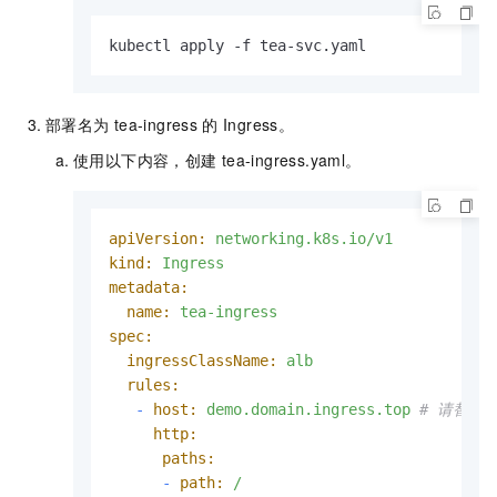
kubectl apply -f tea-svc.yaml
部署名为
tea-ingress
的
Ingress。
使用以下内容，创建
tea-ingress.yaml
。
apiVersion:
networking.k8s.io/v1
kind:
Ingress
metadata:
name:
tea-ingress
spec:
ingressClassName:
alb
rules:
-
host:
demo.domain.ingress.top
# 请替换
http:
paths:
-
path:
/