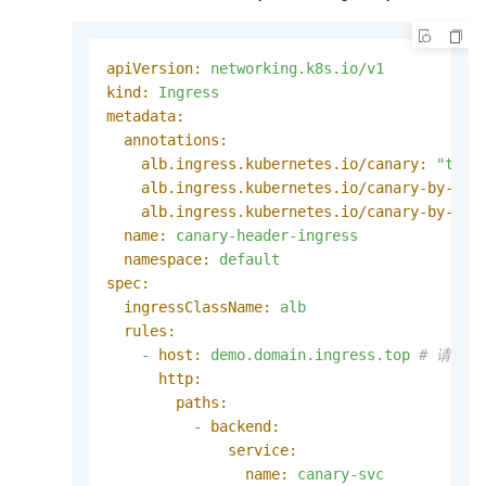
apiVersion:
networking.k8s.io/v1
kind:
Ingress
metadata:
annotations:
alb.ingress.kubernetes.io/canary:
"true
alb.ingress.kubernetes.io/canary-by-hea
alb.ingress.kubernetes.io/canary-by-hea
name:
canary-header-ingress
namespace:
default
spec:
ingressClassName:
alb
rules:
-
host:
demo.domain.ingress.top
# 请替
http:
paths:
-
backend:
service:
name:
canary-svc