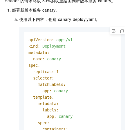
Header
的请求将以
50%的权重路由到新版本服务
canary。
部署新版本服务
canary。
使用以下内容，创建
canary-deploy.yaml
。
apiVersion:
apps/v1
kind:
Deployment
metadata:
name:
canary
spec:
replicas:
1
selector:
matchLabels:
app:
canary
template:
metadata:
labels:
app:
canary
spec:
containers: