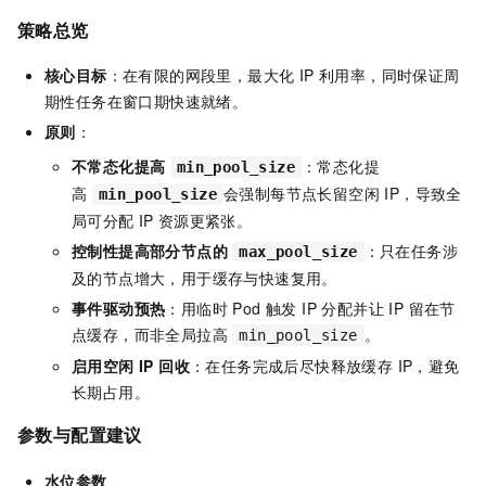
策略总览
核心目标
：在有限的网段里，最大化 IP 利用率，同时保证周
期性任务在窗口期快速就绪。
原则
：
不常态化提高
：常态化提
min_pool_size
高
会强制每节点长留空闲 IP，导致全
min_pool_size
局可分配
IP
资源更紧张。
控制性提高部分节点的
：只在任务涉
max_pool_size
及的节点增大，用于缓存与快速复用。
事件驱动预热
：用临时 Pod 触发 IP 分配并让 IP 留在节
点缓存，而非全局拉高
。
min_pool_size
启用空闲 IP 回收
：在任务完成后尽快释放缓存 IP，避免
长期占用。
参数与配置建议
水位参数