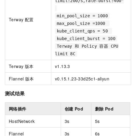
limit:200/s,rate-burst:400"
min_pool_size = 1000
Terway
配置
max_pool_size =1000
kube_client_qps = 50
kube_client_burst = 100
Terway 和 Policy 容器 CPU
limit 8C
Terway
版本
v1.13.3
Flannel
版本
v0.15.1.23-33d25c1-aliyun
测试结果
网络插件
创建
Pod
删除
Pod
HostNetwork
3s
5s
Flannel
3s
6s