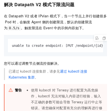
解决
Datapath V2
模式下限流问题
在
Datapath V2
或者
IPvlan
模式下，当一个节点上并行创建很多
Pod
时，会触发
Agent
侧的创建限流，默认的创建限流
为
。触发限流在
Event
中的示例内容如下。
0.5/s
unable to create endpoint: [PUT /endpoint/{id}][42
您可以通过调整节点侧流控值解决。
已通过
kubectl
连接集群，请参见
通过
kubectl
连接
Kubernetes
集群
。
警告
使用
kubectl
对
Terway
进行配置为高危操
作，kubectl
无法对输入内容进行校验，输入
不正确的参数可能会导致
Terway
运行中止等
错误。请您确保对配置有充分的理解再进行修