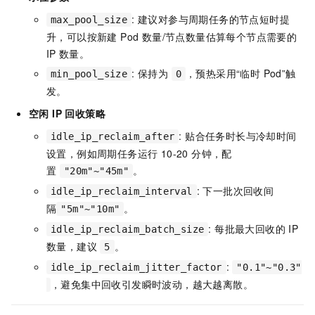
: 建议对参与周期任务的节点短时提
max_pool_size
升，可以按新建 Pod 数量/节点数量估算每个节点需要的
IP
数量。
: 保持为
，预热采用“临时 Pod”触
min_pool_size
0
发。
空闲 IP 回收策略
: 贴合任务时长与冷却时间
idle_ip_reclaim_after
设置，例如周期任务运行 10-20 分钟，配
置
。
"20m"~"45m"
: 下一批次回收间
idle_ip_reclaim_interval
隔
。
"5m"~"10m"
: 每批最大回收的
IP
idle_ip_reclaim_batch_size
数量，建议
。
5
:
idle_ip_reclaim_jitter_factor
"0.1"~"0.3"
，避免集中回收引发瞬时波动，越大越离散。