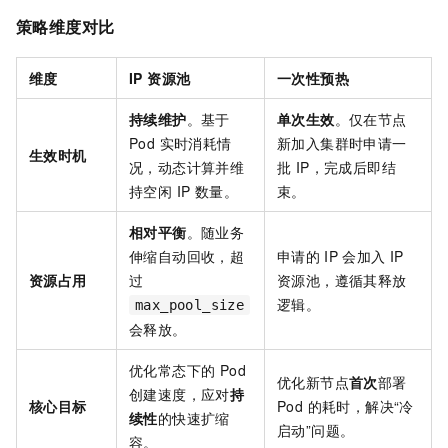
策略维度对比
维度
IP 资源池
一次性预热
持续维护
。基于
单次生效
。仅在节点
Pod 实时消耗情
新加入集群时申请一
生效时机
况，动态计算并维
批 IP，完成后即结
持空闲 IP 数量。
束。
相对平衡
。随业务
伸缩自动回收，超
申请的
IP
会加入
IP
资源占用
过
资源池，遵循其释放
逻辑。
max_pool_size
会释放。
优化常态下的 Pod
优化新节点
首次
部署
创建速度，应对
持
核心目标
Pod 的耗时，解决“冷
续性
的快速扩缩
启动”问题。
容。