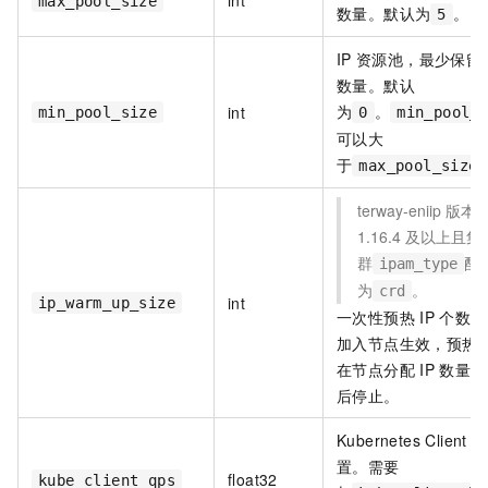
int
max_pool_size
数量。默认为
。
5
IP
资源池，最少保留
数量。默认
为
。
int
min_pool_size
0
min_pool_
可以大
于
max_pool_size
terway-eniip
版本
1.16.4
及以上且集
群
配
ipam_type
为
。
crd
int
ip_warm_up_size
一次性预热
IP
个数。
加入节点生效，预热
在节点分配
IP
数量达
后停止。
Kubernetes Client 
置。需要
float32
kube_client_qps