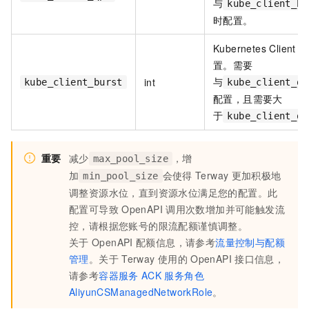
与
kube_client_bu
时配置。
Kubernetes Client Bu
置。需要
与
int
kube_client_burst
kube_client_qp
配置，且需要大
于
kube_client_qp
重要
减少
，增
max_pool_size
加
会使得
Terway
更加积极地
min_pool_size
调整资源水位，直到资源水位满足您的配置。此
配置可导致
OpenAPI
调用次数增加并可能触发流
控，请根据您账号的限流配额谨慎调整。
关于
OpenAPI
配额信息，请参考
流量控制与配额
管理
。关于
Terway
使用的
OpenAPI
接口信息，
请参考
容器服务
ACK
服务角色
AliyunCSManagedNetworkRole
。