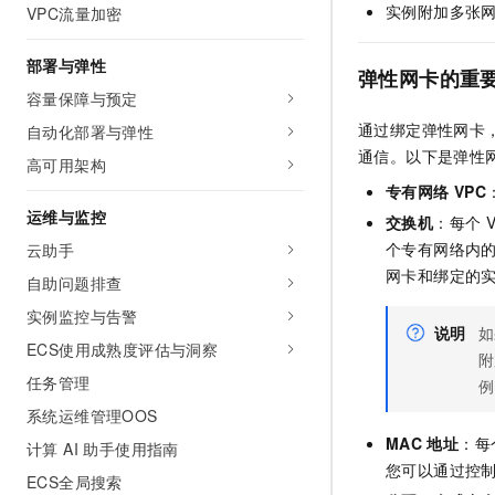
实例附加多张
VPC流量加密
部署与弹性
弹性网卡的重
容量保障与预定
通过绑定弹性网卡，
自动化部署与弹性
通信。以下是弹性
高可用架构
专有网络
VPC
运维与监控
交换机
：每个
个专有网络内
云助手
网卡和绑定的
自助问题排查
实例监控与告警
说明
如
ECS使用成熟度评估与洞察
附
任务管理
例
系统运维管理OOS
MAC
地址
：每
计算 AI 助手使用指南
您可以通过控
ECS全局搜索