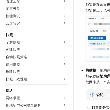
管理云盘
10 分钟在聊天系统中增加
随实例释放而
专有云
扩容云盘
他实例上，也
性能测试
云盘容灾
快照
了解快照
创建快照
自动快照策略
使用快照
热插拔
：辅助
删除快照
加或移除
辅助
快照一致性组
助网卡从一个
网络
说明
主
网络带宽
IP地址与私网域名解析
目前部分实