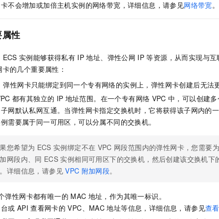
网卡不会增加或加倍主机实例的网络带宽，详细信息，请参见
网络带宽
要属性
ECS
实例能够获得私有
IP
地址、弹性公网
IP
等资源，从而实现与互
网卡的几个重要属性：
：弹性网卡只能绑定到同一个专有网络的实例上，弹性网卡创建后无法
VPC
都有其独立的
IP
地址范围。在一个专有网络
VPC
中，可以创建多
的子网默认私网互通。当弹性网卡指定交换机时，它将获得该子网内的
实例需要属于同一可用区，可以分属不同的交换机。
果您希望为
ECS
实例绑定不在
VPC
网段范围内的弹性网卡，您需要
加网段内、同
ECS
实例相同可用区下的交换机，然后创建该交换机下
。详细信息，请参见
VPC
附加网段
。
个弹性网卡都有唯一的
MAC
地址，作为其唯一标识。
制台或
API
查看网卡的
VPC、MAC
地址等信息，详细信息，请参见
查