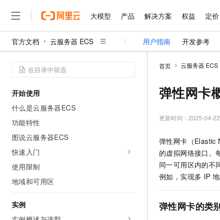
大模型
产品
解决方案
权益
定价
官方文档
云服务器 ECS
用户指南
开发参考
大模型
产品
解决方案
权益
定价
云市场
伙伴
服务
了解阿里云
精选产品
精选解决方案
普惠上云
产品定价
精选商城
成为销售伙伴
售前咨询
为什么选择阿里云
千问AI平台
云服务器 ECS
首页
了解云产品的定价详情
大模型服务平台百炼
千问办公，解锁你的工作
普惠上云 官方力荐
分销伙伴
在线服务
网站建设
什么是云计算
大
大模型服务与应用平台
企业级Agent产品，直接
云服务器38元/年起，超
弹性网卡
开始使用
咨询伙伴
多端小程序
技术领先
云上成本管理
售后服务
千问大模型
Agency Agents：拥
官方推荐返现计划
大模型
什么是云服务器ECS
大模型
精选产品
精选解决方案
Salesforce 国际版订阅
稳定可靠
管理和优化成本
多元化、高性能、安全可靠
推荐新用户得奖励，单订单
更新时间：
2025-04-22
销售伙伴合作计划
功能特性
自助服务
友盟天域
安全合规
人工智能与机器学习
AI
文本生成
无影云电脑
HappyHorse 打造一
云工开物
图说云服务器ECS
弹性网卡（Elastic N
无影生态合作计划
在线服务
观测云
分析师报告
随时随地安全接入的云上超
高校专属算力普惠，学生认
计算
互联网应用开发
快速入门
Qwen3.8-Max
的虚拟网络接口。
HOT
Salesforce On Alibaba C
工单服务
智能体时代全能旗舰模型
Tuya 物联网平台阿里云
研究报告与白皮书
同一可用区内的不
使用限制
云解析DNS
快速拥有专属 OpenClaw
Consulting Partner 合
大数据
容器
免费试用
例如，实现多
IP
地
短信专区
地域和可用区
蓝凌 OA
Qwen3.7-Plus
AI 大模型销售与服务生
现代化应用
存储
天池大赛
能看、能想、能动手的多模
云原生大数据计算服务 Max
解决方案免费试用 新老
电子合同
实例
弹性网卡的类
面向分析的企业级SaaS模
最高领取价值200元试用
安全
网络与CDN
AI 算法大赛
Qwen3-VL-Plus
畅捷通
实例概述与选型