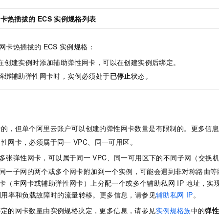
网卡热插拔的
ECS
实例规格列表
网卡热插拔的
ECS
实例规格：
在创建实例时添加辅助弹性网卡，可以在创建实例后绑定。
解绑辅助弹性网卡时，实例必须处于
已停止
状态。
费的，但单个阿里云账户可以创建的弹性网卡数量是有限制的。更多信
弹性网卡，必须属于同一
VPC、同一可用区。
多张弹性网卡，可以属于同一
VPC、同一可用区下的不同子网（交换
同一子网的两个或多个网卡附加到一个实例，可能会遇到非对称路由等
卡（主网卡或辅助弹性网卡）上分配一个或多个辅助私网
IP
地址，实
利用率和负载故障时的流量转移。更多信息，请参见
辅助私网
IP
。
绑定的网卡数量由实例规格决定，更多信息，请参见
实例规格族
中的
弹