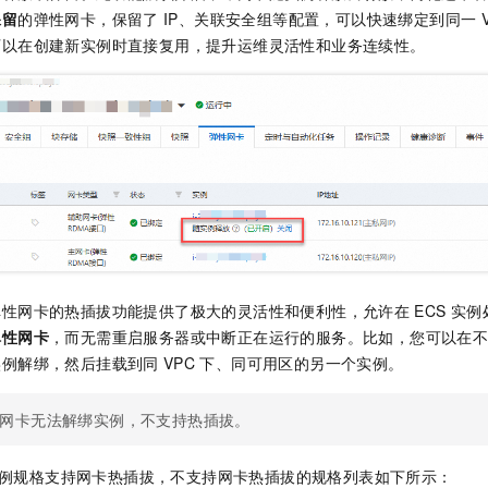
一个 AI 助手
即刻拥有 DeepSeek-R1 满血版
超强辅助，Bol
保留
的弹性网卡，保留了
IP、关联安全组等配置，可以快速绑定到同一
在企业官网、通讯软件中为客户提供 AI 客服
多种方案随心选，轻松解锁专属 DeepSeek
可以在创建新实例时直接复用，提升运维灵活性和业务连续性。
弹性网卡的热插拔功能提供了极大的灵活性和便利性，允许在
ECS
实例
弹性网卡
，而无需重启服务器或中断正在运行的服务。比如，您可以在
实例解绑，然后挂载到同
VPC
下、同可用区的另一个实例。
网卡无法解绑实例，不支持热插拔。
例规格支持网卡热插拔，不支持网卡热插拔的规格列表如下所示：