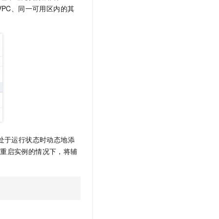
t.diy 一步搞定创意建站
构建大模型应用的安全防护体系
VPC、同一可用区内的其
通过自然语言交互简化开发流程,全栈开发支持
通过阿里云安全产品对 AI 应用进行安全防护
处于运行状态时动态地添
不重启实例的情况下，将辅