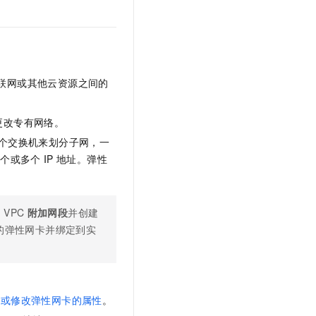
。
联网或其他云资源之间的
更改专有网络。
个交换机来划分子网，一
一个或多个
IP
地址。弹性
为
VPC
附加网段
并创建
的弹性网卡并绑定到实
看或修改弹性网卡的属性
。