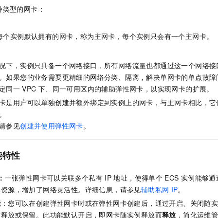
服务生态伙伴
视觉 Coding、空间感知、多模态思考等全面升级
1M上下文，专为长程任务能力而生
云工开物
企业应用
Night Plan 支持 Qwen 3.8-Max
AI 办公
NEW
种类型的网卡：
Red Hat
30+ 款产品免费体验
夜间 5 折，Qwen/Meoo/TokenPlan 客户专享
AI智能应用
科研合作
ERP
堂（旗舰版）
SUSE
每个实例默认拥有的网卡，称为主网卡，每个实例只会有一个主网卡。
智能客服
AI 应用构建
大模型原生
CRM
2个月
自动承接线索
建站小程序
Qoder
大模型服务平台百炼-应用模版
OA 办公系统
HOT
NEW
况下，实例只具备一个网络接口，所有网络流量也都通过这一个网络接
面向真实软件
个人版上线、团队版降价；千问3.8-Max首发发尝鲜
丰富多元化的应用模版和解决方案
。如果您的业务需要更精细的网络分类、隔离，解决单网卡的单点故障
力提升
财税管理
模板建站
定同一
VPC
下、同一可用区内的辅助弹性网卡，以实现网卡的扩展。
万有无界
大模型服务平台百炼-智能体
400电话
定制建站
卡是用户可以单独创建并额外绑定到实例上的网卡，与主网卡相比，它
的模型效果
灵活可视化地构建企业级 Agent
。
方案
广告营销
模板小程序
秒悟
人工智能平台 PAI
请参见
创建并使用弹性网卡
。
定制小程序
云端极速 AI 
新一代 AI 视频生成模型，深度适配广告营销等场景
AI Native 的算法工程平台，一站式完成建模、训练、推理服务部署
APP 开发
能特性
建站系统
：
一张弹性网卡可以关联多个私有
IP
地址，使得单个
ECS
实例能够通
部资源，增加了网络灵活性。详细信息，请参见
辅助私网
IP
。
AI 应用
10分钟微调：让0.6B模型媲美235B模型
多模态数据信
能
：您可以在创建弹性网卡时或在弹性网卡创建后，通过开启、关闭随
依托云原生高可用架构,实现Dify私有化部署
用1%尺寸在特定领域达到大模型90%以上效果
时释放或保留。此功能默认开启，即网卡随实例释放而
释放
，简化运维