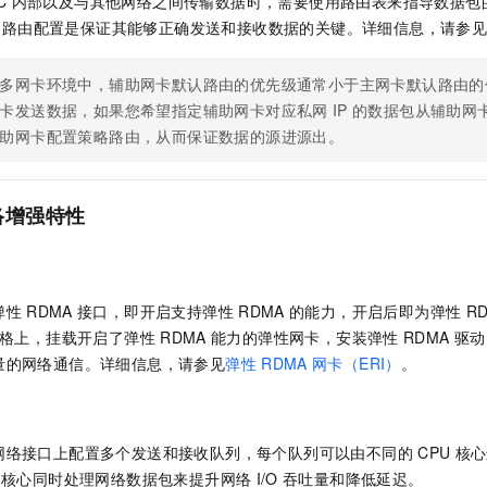
C
内部以及与其他网络之间传输数据时，需要使用路由表来指导数据包
的路由配置是保证其能够正确发送和接收数据的关键。详细信息，请参
多网卡环境中，辅助网卡默认路由的优先级通常小于主网卡默认路由的
卡发送数据，如果您希望指定辅助网卡对应私网
IP
的数据包从辅助网
助网卡配置策略路由，从而保证数据的源进源出。
络增强特性
力
弹性
RDMA
接口，即开启支持弹性
RDMA
的能力，开启后即为弹性
R
格上，挂载开启了弹性
RDMA
能力的弹性网卡，安装弹性
RDMA
驱动
量的网络通信。详细信息，请参见
弹性
RDMA
网卡（ERI）
。
网络接口上配置多个发送和接收队列，每个队列可以由不同的
CPU
核心
核心同时处理网络数据包来提升网络
I/O
吞吐量和降低延迟。