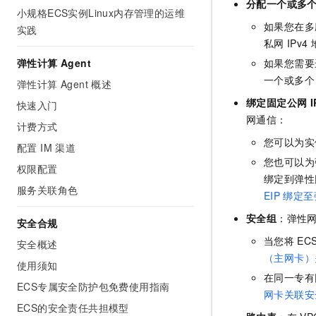
分配一个或多
小规格ECS实例Linux内存管理的运维
如果您在多
实践
私网
IPv4
弹性计算 Agent
如果您需要
一个或多个
弹性计算 Agent 概述
绑定固定公网
I
快速入门
网通信：
计费方式
您可以为实
配置 IM 渠道
您也可以为
权限配置
绑定到弹性
服务关联角色
EIP
绑定至
安全组
：弹性
安全合规
当您将
EC
安全概述
（主网卡）
使用须知
在同一专有
ECS专属安全防护包免费使用指南
网卡关联安
ECS的安全责任共担模型