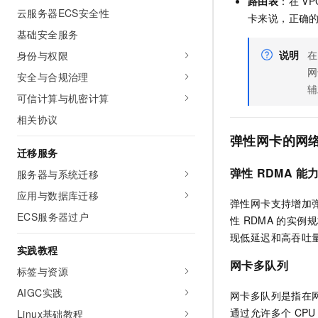
路由表
：在
VP
云服务器ECS安全性
卡来说，正确
基础安全服务
说明
在
身份与权限
网
安全与合规治理
辅
可信计算与机密计算
相关协议
弹性网卡的网
迁移服务
弹性
RDMA
能
服务器与系统迁移
应用与数据库迁移
弹性网卡支持增加
ECS服务器过户
性
RDMA
的实例规
现低延迟和高吞吐
实践教程
网卡多队列
标签与资源
AIGC实践
网卡多队列是指在
通过允许多个
CPU
Linux基础教程