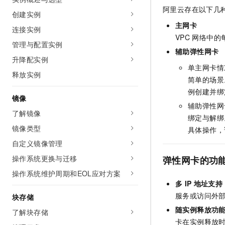
AI 产品 免费试用
网络
阿里云存在以下几
安全
云开发大赛
创建实例
Tableau 订阅
1亿+ 大模型 tokens 和 
主网卡
连接实例
可观测
入门学习赛
中间件
AI空中课堂在线直播课
VPC
网络中的
140+云产品 免费试用
大模型服务
管理与配置实例
上云与迁云
产品新客免费试用，最长1
辅助弹性网卡
数据库
升降配实例
生态解决方案
千问AI平台-Token Plan
单主网卡情
企业出海
大模型ACA认证体验
大数据计算
释放实例
简单的场景
助力企业全员 AI 认知与能
行业生态解决方案
政企业务
例创建并绑
媒体服务
千问AI平台-模型体验
镜像
开发者生态解决方案
辅助弹性网
在线体验全尺寸、多种模态
了解镜像
企业服务与云通信
绑定与解绑
AI 开发和 AI 应用解决
Happy 系列大模型
镜像类型
具体操作，
域名与网站
自定义镜像管理
终端用户计算
操作系统更换与迁移
弹性网卡的功
操作系统维护周期和EOL应对方案
Serverless
大模型解决方案
多
IP
地址支持
开发工具
服务或访问外
块存储
快速部署 Dify，高效搭建 
随实例释放功
了解块存储
迁移与运维管理
卡在实例释放