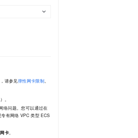
息，请参见
弹性网卡限制
。
机）。
网络问题。您可以通过在
现专有网络
VPC
类型
ECS
性网卡
。