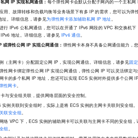
个私网
IP
实现私网通信：
每个弹性网卡会默认分配子网内的一个主私网
应用、故障转移和负载均衡等业务场景下有多
IP
的需求，您可以为弹
地址。详细信息，请参见
为弹性网卡添加辅助私网
IP
地址
。
进行
IPv6
公私网通信，您可以在开通了
IPv6
网段的
VPC
和交换机下
IPv6
地址。详细信息，请参见
IPv6
通信
。
P
或弹性公网
IP
实现公网通信：
弹性网卡本身不具备公网通信能力，
例（主网卡）分配固定公网
IP，实现公网通信。详细信息，请参见
固
弹性网卡绑定弹性公网
IP
实现公网通信，弹性公网
IP
可以灵活绑定与
网卡的多个私网
IP
地址，您还可以实现
ECS
实例对外提供多个公网
弹性网卡
。
网卡与安全组关联，提供网络层面的安全控制。
S
实例关联到安全组时，实际上是将
ECS
实例的主网卡关联到安全组。
关联安全组
。
网络
VPC
下，ECS
实例的辅助网卡可以关联与主网卡不同的安全组，
全组
。