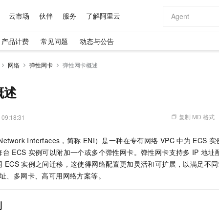
云市场
伙伴
服务
了解阿里云
产品计费
常见问题
动态与公告
AI 特惠
数据与 API
成为产品伙伴
企业增值服务
最佳实践
价格计算器
AI 场景体
基础软件
产品伙伴合
阿里云认证
市场活动
配置报价
大模型
网络
弹性网卡
弹性网卡概述
自助选配和估算价格
新方式
域名与网站
睿译宝，AI翻译排版一步到位
智启 AI 普惠权益
产品生态集成认证中心
企业支持计划
云上春晚
千问官方 MaaS 平台，为开发者和 Agent 而生，新用户赠送 1 亿 + tokens 额度
云服务器 EC
Qwen Aud
AI Coding
阿里云Maa
2026 阿里云
为企业打
数据集
Windows
大模型认证
模型
NEW
NEW
交付可用成果
值低价云产品抢先购
提供智能易用的域名与建站服务
上传文档即自动完成翻译和格式还原
至高享 1亿+免费 tokens，加速 Al 应用落地
安全可靠、弹
智能编程，一键
概述
产品生态伙伴
专家技术服务
云上奥运之旅
弹性计算合作
阿里云中企出
手机三要素
宝塔 Linux
全部认证
价格优势
有专属领域专家
对象存储 OSS
GLM-5.2：长任务时代开源旗舰模型
阿里云 OPC 创新助力计划
云数据库 RD
即刻拥有 DeepS
AI 电商营销
产品生态伙伴工作台
企业增值服务台
云栖战略参考
云存储合作计
云栖大会
身份实名认证
CentOS
训练营
推动算力普惠，释放技术红利
的大模型服务
最高返9万
多领域专家智能体,一键组建 AI 虚拟交付团队
至高百万元 Token 补贴，加速一人公司成长
稳定、安全、高性价比、高性能的云存储服务
真正可用的 1M 上下文,一次完成代码全链路开发
轻松解锁专属 Dee
从图文生成到
复制 MD 格式
 09:18:31
云上的中国
数据库合作计
活动全景
短信
Docker
图片和
站式影视创作平台
人工智能平台 PAI
Hermes Agent，打造自进化智能体
Token Plan 模型订阅计划
Qoder
5 分钟轻松部署
AI 广告创作
企业成长
大模型
NEW
信息公告
etwork Interfaces，简称
ENI）是一种在专有网络
VPC
中为
ECS
实
看见新力量
云网络合作计
OCR 文字识别
JAVA
级电脑
证享300元代金券
可视化编排打通从文字构思到成片全链路闭环
一站式AI开发、训练和推理服务
自主进化，持久记忆，越用越聪明
Qwen3.8-Max 首发尝鲜，限时加量 10 倍，夜间低至2折
面向真实软件
图文、视频一
Kimi-K3
HappyHors
每台
ECS
实例可以附加一个或多个弹性网卡。弹性网卡支持多
IP
地址
NEW
魔搭 Mode
loud
服务实践
官网公告
Kimi 最新旗舰模型，长程编程与推理利器
让文字生成流
金融模力时刻
Salesforce O
版
同
ECS
实例之间迁移，这使得网络配置更加灵活和可扩展，以满足不同
发票查验
全能环境
Qoder CN
Claude Code + GStack 打造工程团队
千问办公，限时限量积分加倍
云原生数据库 P
低代码高效构
AI 建站
NEW
作计划
计划
址、多网卡、高可用网络方案等。
创新中心
魔搭 ModelSc
健康状态
让AI从“聊天伙伴”进化为能干活的“数字员工”
覆盖公网/内网、递归/权威、移动APP等全场景解析服务
安装技能 GStack，拥有专属 AI 工程团队
你的AI工作搭子，覆盖日常办公高频场景
基于千问大模型等，支持代码智能生成、研发智能问答
0 代码专业建
客户案例
天气预报查询
操作系统
Deepseek-v4-pro
HappyHors
态合作计划
态智能体模型
旗舰 MoE 大模型，百万上下文与顶尖推理能力
图生视频，流
Compute
同享
容器服务 Kubernetes 版 ACK
万小智 AI 建站低至 15元/月
云防火墙
AI 短剧/漫剧
快递物流查询
WordPress
成为服务伙
高校合作
别
式云数据仓库
点，立即开启云上创新
提供一站式管理容器应用的 K8s 服务
送.CN域名，送备案服务码
云原生的云上
AI助力短剧
GLM-5.2
Wan2.7-T
Ubuntu