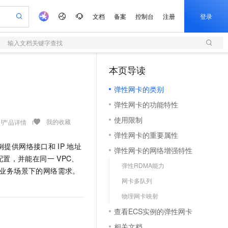
文档
备案
控制台
注册
登录
输入文档关键字查找
验
作计划
器
AI 活动
专业服务
服务伙伴合作计划
开发者社区
加入我们
服务平台百炼
阿里云 OPC 创新助力计划
本页导读
（1）
一站式生成采购清单，支持单品或批量购买
S
io：打造专属 AI 语音助手
S产品伙伴计划（繁花）
峰会
造的大模型服务与应用开发平台
轻量应用服务器
一句话生成原生可编辑精美 PPT 文稿
AI 生产力先锋
Al MaaS 服务伙伴赋能合作
域名
博文
Careers
至高可申请百万元
弹性网卡的类别
性可伸缩的云计算服务
开启高性价比 AI 编程新体验
Qwen-Audio-3.0-Realtime 端到端实时语音角色扮演
输入一句话想法, 轻松生成专业的 PPT
先锋实践拓展 AI 生产力的边界
快速构建应用程序和网站，即刻迈出上云第一步
Token 补贴，五大权
计划
海大会
伙伴信用分合作计划
商标
问答
社会招聘
弹性网卡的功能特性
益加速 OPC 成功
S
eek-V4-Pro
数字证书管理服务（原SSL证书）
一键部署幻兽帕鲁游戏服务器
飞天发布时刻
HOT
划
备案
电子书
校园招聘
使用限制
pSeek-V4-Pro
视频创作，一键激活电商全链路生产力
全托管，含MySQL、PostgreSQL、SQL Server、MariaDB多引擎
实现全站HTTPS，呈现可信的WEB访问
一键购买专属联机服务器，轻松开启游戏
所见，即是所愿
我的收藏
产品详情
更多支持
划
公司注册
镜像站
弹性网卡的重要属性
视频生成
语音识别与合成
专属 QwenPaw
短信服务
漫剧工坊：一站式动画创作平台
AI 实训营
HOT
例提供网络接口和
IP
地址
合作伙伴培训与认证
弹性网卡的网络增强特性
划
上云迁移
的智能体编程平台
站生成，高效打造优质广告素材
从聊天伙伴进化为能主动干活的本地数字员工
快速生产连贯的高质量长漫剧
从基础到进阶，Agent 创客手把手教你
国内短信简单易用，安全可靠，秒级触达，全球覆盖200+国家和地区。
e-1.1-T2V
Qwen3-TTS-Flash
配置，并能在同一
VPC、
lScope
我要反馈
查询合作伙伴
弹性RDMA能力
畅细腻的高质量视频
离线语音合成大模型，多语言方言自适应，低延迟高稳定
n Alibaba Cloud ISV 合作
业务场景下的网络需求。
代维服务
olarDB
建企业门户网站
大数据开发治理平台 DataWorks
10 分钟搭建微信、支付宝小程序
网卡多队列
创新加速
ope
登录合作伙伴管理后台
我要建议
站，无忧落地极速上线
以可视化方式快速构建移动和 PC 门户网站
100%兼容MySQL、PostgreSQL，兼容Oracle，支持集中和分布式
高效部署网站，快速应用到小程序
Data Agent 驱动的一站式 Data+AI 开发治理平台
e-1.1-I2V
Cosyvoice-V3-Flash
物理网卡映射
安全
畅自然，细节丰富
高表现力语音合成大模型，语音克隆听感自然
我要投诉
上云场景组合购
伴
查看ECS实例的弹性网卡
边界网络安全防护产品
漫剧创作，剧本、分镜、视频高效生成
覆盖90%+业务场景，专享组合折扣价
2V
VPN
Fun-ASR
相关文档