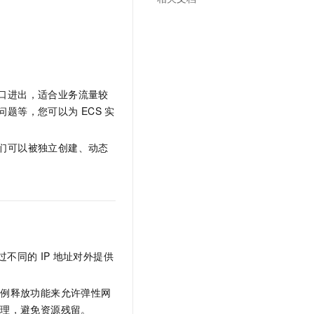
文戏情感细腻自然，动作戏激烈拳拳到肉，实现更强表演能力
支持中英文自由切换，具备更强的噪声鲁棒性
云聚AI 严选权益
SSL 证书
，一键激活高效办公新体验
精选AI产品，从模型到应用全链提效
堡垒机
AI 用量加速计划
应用
防火墙
、识别商机，让客服更高效、服务更出色。
新老同享，达量后返
千问办公
主机安全
NEW
口进出，适合业务流量较
的智能体编程平台
一站式AI生产力平台
问题等，您可以为
ECS
实
AI 应用及服务市场
伶鹊
们可以被独立创建、动态
企业级人与Agent协作平台，接入和调度多个数字员工
智能客服平台，对话机器人、对话分析、智能外呼
AI 应用
大模型服务平台百炼 - 全妙
大模型
应用创作平台
多模态内容创作工具，已接入 DeepSeek
自然语言处理
数据标注
过不同的
IP
地址对外提供
机器学习
息提取
与 AI 智能体进行实时音视频通话
实例释放功能来允许弹性网
从文本、图片、视频中提取结构化的属性信息
构建支持视频理解的 AI 音视频实时通话应用
管理，避免资源残留。