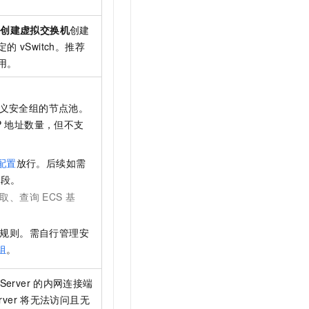
击
创建虚拟交换机
创建
定的
vSwitch。推荐
可用。
义安全组的节点池。
P
地址数量，但不支
配置
放行。后续如需
网段。
取、查询
ECS
基
规则。需自行管理安
组
。
 Server
的内网连接端
rver
将无法访问且无