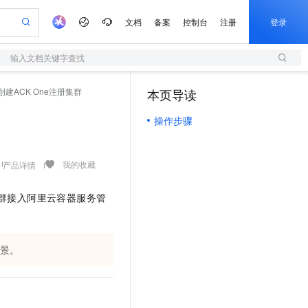
文档
备案
控制台
注册
登录
输入文档关键字查找
验
作计划
器
AI 活动
专业服务
服务伙伴合作计划
开发者社区
加入我们
服务平台百炼
阿里云 OPC 创新助力计划
创建ACK One注册集群
本页导读
（1）
一站式生成采购清单，支持单品或批量购买
S
可编辑精美 PPT 文稿
S产品伙伴计划（繁花）
峰会
造的大模型服务与应用开发平台
轻量应用服务器
Agency Agents：拥有专属领域专家
AI 生产力先锋
Al MaaS 服务伙伴赋能合作
域名
博文
Careers
至高可申请百万元
操作步骤
性可伸缩的云计算服务
 轻松生成专业的 PPT
开启高性价比 AI 编程新体验
先锋实践拓展 AI 生产力的边界
快速构建应用程序和网站，即刻迈出上云第一步
多领域专家智能体,一键组建 AI 虚拟交付团队
Token 补贴，五大权
计划
海大会
伙伴信用分合作计划
商标
问答
社会招聘
益加速 OPC 成功
S
帕鲁游戏服务器
数字证书管理服务（原SSL证书）
HappyHorse 打造一站式影视创作平台
飞天发布时刻
HOT
划
备案
电子书
校园招聘
联机服务器，轻松开启游戏
视频创作，一键激活电商全链路生产力
全托管，含MySQL、PostgreSQL、SQL Server、MariaDB多引擎
实现全站 HTTPS，呈现可信的 Web 访问
所见，即是所愿
可视化编排打通从文字构思到成片全链路闭环
我的收藏
产品详情
更多支持
划
公司注册
镜像站
视频生成
语音识别与合成
 智能体与工作流应用
短信服务
漫剧工坊：一站式动画创作平台
AI 实训营
群接入阿里云容器服务管
合作伙伴培训与认证
划
上云迁移
的智能体编程平台
站生成，高效打造优质广告素材
通过阿里云百炼高效搭建AI应用,助力高效开发
快速生产连贯的高质量长漫剧
从基础到进阶，Agent 创客手把手教你
国内短信简单易用，安全可靠，秒级触达，全球覆盖200+国家和地区。
e-1.1-T2V
Qwen3-TTS-Flash
lScope
我要反馈
查询合作伙伴
畅细腻的高质量视频
离线语音合成大模型，多语言方言自适应，低延迟高稳定
n Alibaba Cloud ISV 合作
代维服务
olarDB
建企业门户网站
大数据开发治理平台 DataWorks
10 分钟搭建微信、支付宝小程序
创新加速
ope
登录合作伙伴管理后台
我要建议
景。
站，无忧落地极速上线
以可视化方式快速构建移动和 PC 门户网站
100%兼容MySQL、PostgreSQL，兼容Oracle，支持集中和分布式
高效部署网站，快速应用到小程序
Data Agent 驱动的一站式 Data+AI 开发治理平台
e-1.1-I2V
Cosyvoice-V3-Flash
安全
畅自然，细节丰富
高表现力语音合成大模型，语音克隆听感自然
我要投诉
上云场景组合购
伴
边界网络安全防护产品
漫剧创作，剧本、分镜、视频高效生成
覆盖90%+业务场景，专享组合折扣价
2V
VPN
Fun-ASR