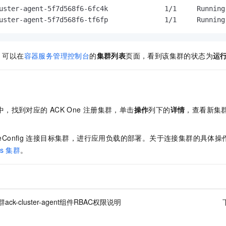
uster-agent-5f7d568f6-6fc4k              1/1     Running 
uster-agent-5f7d568f6-tf6fp              1/1     Running
，可以在
容器服务管理控制台
的
集群列表
页面，看到该集群的状态为
运
中，找到对应的
ACK One
注册集群
，单击
操作
列下的
详情
，查看新集
eConfig
连接目标集群，进行应用负载的部署。关于连接集群的具体操
s
集群
。
ack-cluster-agent组件RBAC权限说明