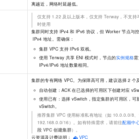
一个 AI 助手
即刻拥有 DeepSeek-R1 满血版
超强辅助，Bol
离越近，网络时延越低。
在企业官网、通讯软件中为客户提供 AI 客服
多种方案随心选，轻松解锁专属 DeepSeek
仅支持
1.22
及以上版本，仅支持
Terway，不支持
时使用
集群同时支持
IPv4
和
IPv6
协议，但
Worker
节点与
IPv4
地址。需确保：
集群
VPC
支持
IPv6
双栈。
使用
Terway
共享
ENI
模式时，节点的
实例规格
需
IPv4/IPv6
地址数量相同。
集群的专有网络
VPC。为保障高可用，建议选择
2
个
自动创建：ACK
在已选择的可用区下创建对应
vSw
使用已有：选择
vSwitch，指定集群的可用区，
vSwitch。
推荐集群 VPC 使用标准私有地址（如 10.0.0.0/8、172
192.168.0.0/16）。如有特殊需求，请前往
配额中
段 VPC 创建集群
）。
云资源及计费说明：
VPC