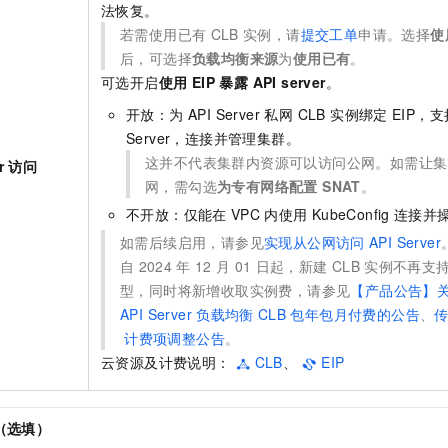
法恢复。
若需使用已有
CLB
实例，请
提交工单
申请。选择
使
后，可选择
负载均衡来源
为
使用已有
。
可选开启
使用 EIP 暴露 API server
。
开放：为
API Server
私网 CLB 实例绑定
EIP，
Server，连接并管理集群。
这并不代表集群内资源可以访问公网。如需让集
er 访问
网，需勾选
为专有网络配置 SNAT
。
不开放：仅能在
VPC
内使用
KubeConfig
连接并
如需后续启用，请参见
实现从公网访问
API Server
自
2024
年
12
月
01
日起，新建
CLB
实例
不再支
型，同时
将新增收取实例费，请参见
【产品公告】
API Server
负载均衡
CLB
包年包月付费的公告
、
计费项调整公告
。
云资源及计费说明：
CLB
、
EIP
（选填）