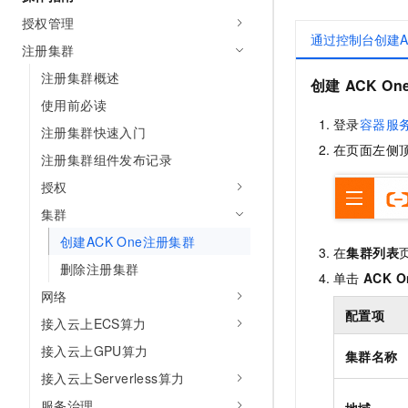
AI 产品 免费试用
网络
安全
云开发大赛
授权管理
Tableau 订阅
1亿+ 大模型 tokens 和 
通过控制台创建A
注册集群
可观测
入门学习赛
中间件
AI空中课堂在线直播课
140+云产品 免费试用
注册集群概述
大模型服务
创建
ACK On
上云与迁云
产品新客免费试用，最长1
数据库
使用前必读
生态解决方案
千问AI平台-Token Plan
登录
容器服
企业出海
大模型ACA认证体验
注册集群快速入门
大数据计算
助力企业全员 AI 认知与能
在页面左侧
行业生态解决方案
注册集群组件发布记录
政企业务
媒体服务
千问AI平台-模型体验
开发者生态解决方案
授权
在线体验全尺寸、多种模态
企业服务与云通信
集群
AI 开发和 AI 应用解决
Happy 系列大模型
创建ACK One注册集群
域名与网站
在
集群列表
删除注册集群
单击
ACK 
终端用户计算
网络
配置项
Serverless
大模型解决方案
接入云上ECS算力
接入云上GPU算力
开发工具
集群名称
快速部署 Dify，高效搭建 
接入云上Serverless算力
迁移与运维管理
服务治理
地域