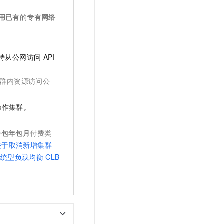
用已有
的
专有网络
支持从公网访问
API
群内资源访问公
操作集群。
。
持
包年包月
付费类
关于取消新增集群
传统型负载均衡
CLB