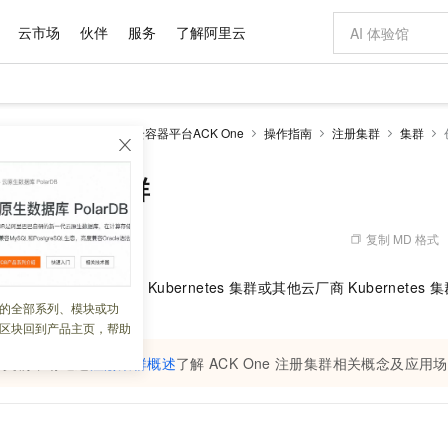
云市场
伙伴
服务
了解阿里云
AI 特惠
数据与 API
成为产品伙伴
企业增值服务
最佳实践
价格计算器
AI 场景体
基础软件
产品伙伴合
阿里云认证
市场活动
配置报价
大模型
netes 版 ACK
分布式云容器平台ACK One
操作指南
注册集群
集群
自助选配和估算价格
步到位
域名与网站
智启 AI 普惠权益
产品生态集成认证中心
企业支持计划
云上春晚
Qwen Audio：打造专属 AI 语音助手
千问官方 MaaS 平台，为开发者和 Agent 而生，新用户赠送 1 亿 + tokens 额度
云服务器 EC
一句话生成原生
AI Coding
阿里云Maa
2026 阿里云
为企业打
数据集
Windows
大模型认证
模型
NEW
NEW
格式还原
值低价云产品抢先购
提供智能易用的域名与建站服务
至高享 1亿+免费 tokens，加速 Al 应用落地
Qwen-Audio-3.0-Realtime 端到端实时语音角色扮演
安全可靠、弹
输入一句话想法,
智能编程，一键
 One注册集群
产品生态伙伴
专家技术服务
云上奥运之旅
弹性计算合作
阿里云中企出
手机三要素
宝塔 Linux
全部认证
价格优势
开源旗舰模型
对象存储 OSS
即刻拥有 DeepSeek-V4-Pro
阿里云 OPC 创新助力计划
云数据库 RD
一键部署幻兽
AI 电商营销
产品生态伙伴工作台
企业增值服务台
云栖战略参考
云存储合作计
云栖大会
身份实名认证
CentOS
训练营
推动算力普惠，释放技术红利
的大模型服务
最高返9万
真正可用的 1M 上下文,一次完成代码全链路开发
轻松解锁专属 DeepSeek-V4-Pro
至高百万元 Token 补贴，加速一人公司成长
稳定、安全、高性价比、高性能的云存储服务
一键购买专属
从图文生成到
复制 MD 格式
 07:52:57
云上的中国
数据库合作计
活动全景
短信
Docker
图片和
自进化智能体
人工智能平台 PAI
5 分钟轻松部署专属 QwenPaw
Token Plan 模型订阅计划
Qoder
高效搭建 AI
AI 广告创作
企业成长
大模型
NEW
HOT
信息公告
是用于将本地数据中心
Kubernetes
集群或其他云厂商
Kubernetes
集
看见新力量
云网络合作计
OCR 文字识别
JAVA
级电脑
越聪明
证享300元代金券
一站式AI开发、训练和推理服务
Qwen3.8-Max 首发尝鲜，限时加量 10 倍，夜间低至2折
从聊天伙伴进化为能主动干活的本地数字员工
面向真实软件
图文、视频一
的全部系列、模块或功
Kimi-K3
HappyHors
集群形态。
NEW
魔搭 Mode
loud
服务实践
官网公告
区块回到产品主页，帮助
Kimi 最新旗舰模型，长程编程与推理利器
让文字生成流
金融模力时刻
Salesforce O
版
发票查验
全能环境
Qoder CN
Claude Code + GStack 打造工程团队
千问办公，限时限量积分加倍
云原生数据库 P
低代码高效构
AI 建站
NEW
作计划
计划
创新中心
魔搭 ModelSc
健康状态
本文前，请通过
让AI从“聊天伙伴”进化为能干活的“数字员工”
覆盖公网/内网、递归/权威、移动APP等全场景解析服务
注册集群概述
安装技能 GStack，拥有专属 AI 工程团队
你的AI工作搭子，覆盖日常办公高频场景
了解
ACK One
注册集群
基于千问大模型等，支持代码智能生成、研发智能问答
相关概念及应用场
0 代码专业建
客户案例
天气预报查询
操作系统
Deepseek-v4-pro
HappyHors
态合作计划
态智能体模型
旗舰 MoE 大模型，百万上下文与顶尖推理能力
图生视频，流
Compute
同享
容器服务 Kubernetes 版 ACK
万小智 AI 建站低至 15元/月
云防火墙
AI 短剧/漫剧
快递物流查询
WordPress
成为服务伙
高校合作
式云数据仓库
点，立即开启云上创新
提供一站式管理容器应用的 K8s 服务
送.CN域名，送备案服务码
云原生的云上
AI助力短剧
GLM-5.2
Wan2.7-T
Ubuntu