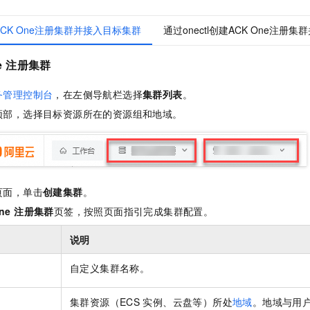
服务生态伙伴
视觉 Coding、空间感知、多模态思考等全面升级
1M上下文，专为长程任务能力而生
云工开物
企业应用
Night Plan 支持 Qwen 3.8-Max
AI 办公
NEW
Red Hat
30+ 款产品免费体验
夜间 5 折，Qwen/Meoo/TokenPlan 客户专享
AI智能应用
CK One注册集群并接入目标集群
通过onectl创建ACK One注册
科研合作
ERP
堂（旗舰版）
SUSE
智能客服
AI 应用构建
大模型原生
e
注册集群
CRM
2个月
自动承接线索
建站小程序
Qoder
大模型服务平台百炼-应用模版
OA 办公系统
HOT
NEW
务管理控制台
，在左侧导航栏选择
集群列表
。
面向真实软件
个人版上线、团队版降价；千问3.8-Max首发发尝鲜
丰富多元化的应用模版和解决方案
力提升
顶部，选择目标资源所在的资源组和地域。
财税管理
模板建站
万有无界
大模型服务平台百炼-智能体
400电话
定制建站
的模型效果
灵活可视化地构建企业级 Agent
方案
广告营销
模板小程序
秒悟
人工智能平台 PAI
定制小程序
云端极速 AI 
页面，单击
创建集群
。
新一代 AI 视频生成模型，深度适配广告营销等场景
AI Native 的算法工程平台，一站式完成建模、训练、推理服务部署
One 注册集群
页签，按照页面指引完成集群配置。
APP 开发
说明
建站系统
自定义集群名称。
AI 应用
10分钟微调：让0.6B模型媲美235B模型
多模态数据信
依托云原生高可用架构,实现Dify私有化部署
用1%尺寸在特定领域达到大模型90%以上效果
集群资源（ECS
实例、云盘等）所处
地域
。地域与
用