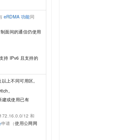
t.diy 一步搞定创意建站
构建大模型应用的安全防护体系
通过自然语言交互简化开发流程,全栈开发支持
通过阿里云安全产品对 AI 应用进行安全防护
与
eRDMA
功能
同
控制面间的通信仍使用
支持
IPv6
且支持的
及以上不同可用区。
itch。
可新建或使用已有
.16.0.0/12 和
心
申请（
使用公网网