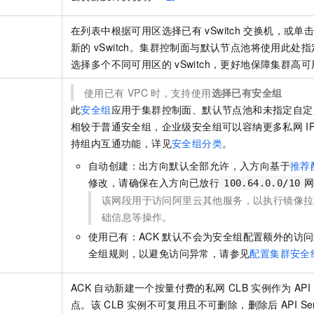
在列表中根据可用区选择已有
vSwitch
交换机，或单
新的
vSwitch。集群控制面与默认节点池将使用此处指
选择多个不同可用区的
vSwitch，更好地保障集群高
使用已有
VPC
时，支持使用
选择已有安全组
此
安全组
应用于集群控制面、默认节点池和未指定自定
相较于普通安全组，企业级安全组可以容纳更多私网
I
持组内互通功能，详见
安全组分类
。
自动创建：出方向默认全部允许，入方向基于
推荐
修改，请确保在入方向已放行
100.64.0.0/10
该网段用于访问阿里云其他服务，以执行镜像拉
础信息等操作。
使用已有：ACK
默认不会为安全组配置额外的访问
全组规则，以避免访问异常，请参见
配置集群安全
ACK
自动新建一个按量付费的私网
CLB
实例作为
API
点。该
CLB
实例不可复用且不可删除，删除后
API Se