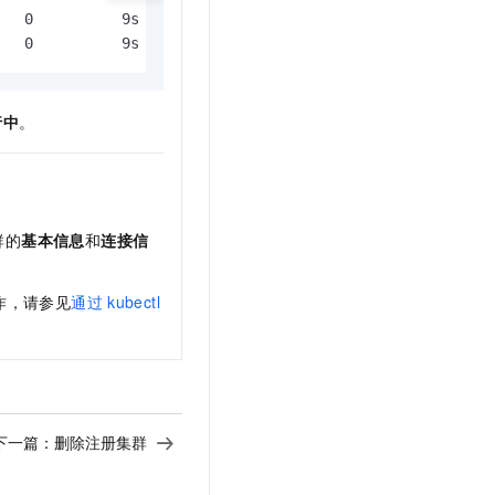
  0          9s

   0          9s
行中
。
群的
基本信息
和
连接信
作，请参见
通过
kubectl
下一篇：
删除注册集群