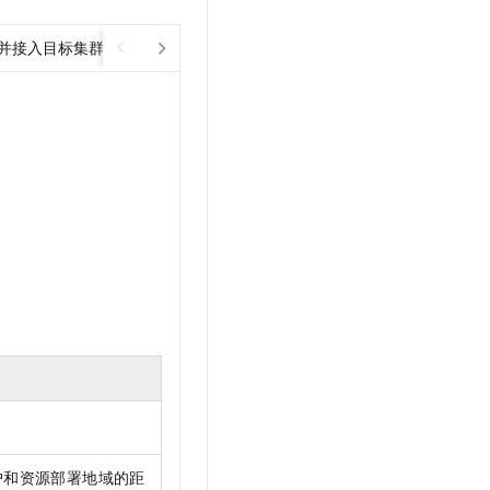
文戏情感细腻自然，动作戏激烈拳拳到肉，实现更强表演能力
支持中英文自由切换，具备更强的噪声鲁棒性
云聚AI 严选权益
SSL 证书
，一键激活高效办公新体验
精选AI产品，从模型到应用全链提效
集群并接入目标集群
堡垒机
AI 用量加速计划
应用
防火墙
、识别商机，让客服更高效、服务更出色。
新老同享，达量后返
千问办公
主机安全
NEW
的智能体编程平台
一站式AI生产力平台
AI 应用及服务市场
伶鹊
企业级人与Agent协作平台，接入和调度多个数字员工
智能客服平台，对话机器人、对话分析、智能外呼
AI 应用
大模型服务平台百炼 - 全妙
大模型
应用创作平台
多模态内容创作工具，已接入 DeepSeek
自然语言处理
数据标注
机器学习
息提取
与 AI 智能体进行实时音视频通话
从文本、图片、视频中提取结构化的属性信息
构建支持视频理解的 AI 音视频实时通话应用
户和资源部署地域的距