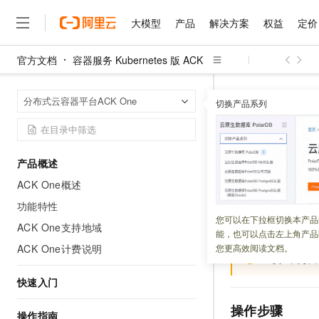
大模型
产品
解决方案
权益
定价
官方文档
容器服务 Kubernetes 版 ACK
大模型
产品
解决方案
权益
定价
云市场
伙伴
服务
了解阿里云
精选产品
精选解决方案
普惠上云
产品定价
精选商城
成为销售伙伴
售前咨询
为什么选择阿里云
千问AI平台
容器服务 Kuber
首页
分布式云容器平台ACK One
了解云产品的定价详情
切换产品系列
大模型服务平台百炼
睿译宝，AI翻译排版一
普惠上云 官方力荐
分销伙伴
在线服务
网站建设
什么是云计算
大
大模型服务与应用平台
上传文档即自动完成翻译和
云服务器38元/年起，超
创建ACK
咨询伙伴
多端小程序
技术领先
云上成本管理
售后服务
千问大模型
GLM-5.2：长任务时代
官方推荐返现计划
大模型
大模型
精选产品
精选解决方案
Salesforce 国际版订阅
稳定可靠
产品概述
管理和优化成本
多元化、高性能、安全可靠
推荐新用户得奖励，单订单
更新时间：
2026-06-16
销售伙伴合作计划
自助服务
ACK One概述
友盟天域
安全合规
人工智能与机器学习
AI
文本生成
无影云电脑
Hermes Agent，打造
云工开物
ACK One
注册集群
无影生态合作计划
在线服务
功能特性
观测云
分析师报告
随时随地安全接入的云上超
自主进化，持久记忆，越用
高校专属算力普惠，学生认
计算
互联网应用开发
您可以在下拉框切换本产品
Qwen3.8-Max
理平台统一管理的
HOT
ACK One支持地域
Salesforce On Alibaba C
工单服务
能，也可以点击左上角产品
智能体时代全能旗舰模型
Tuya 物联网平台阿里云
研究报告与白皮书
云解析DNS
快速拥有专属 OpenClaw
Consulting Partner 合
大数据
容器
ACK One计费说明
您更高效阅读文档。
免费试用
短信专区
重要
阅读
蓝凌 OA
Qwen3.7-Plus
AI 大模型销售与服务生
现代化应用
存储
天池大赛
能看、能想、能动手的多模
快速入门
云原生大数据计算服务 Max
解决方案免费试用 新老
电子合同
面向分析的企业级SaaS模
最高领取价值200元试用
安全
网络与CDN
操作步骤
AI 算法大赛
Qwen3-VL-Plus
操作指南
畅捷通