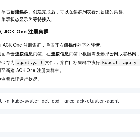
，单击
创建集群
。创建完成后，可以在集群列表看到创建的集群。
，集群状态显示为
等待接入
。
入
ACK One
注册集群
的
ACK One
注册集群
，单击其右侧
操作
列下的
详情
。
页面单击
连接信息
页签。在
连接信息
页签中根据需要选择
公网
或者
私网
容保存为
文件.，并在目标集群中执行
agent.yaml
kubectl apply 
册至新建
ACK One
注册集群
中。
中查看代理运行状况。
l -n kube-system get pod |grep ack-cluster-agent