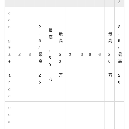
）
e
c
s
2
2
最
.
.
最
最
.
高
g
5
高
高
5
9
/
/
1
a
2
8
最
5
2
3
6
6
2
最
5
e
高
0
0
高
0
.l
a
2
万
万
2
万
r
5
0
g
e
e
c
s
.