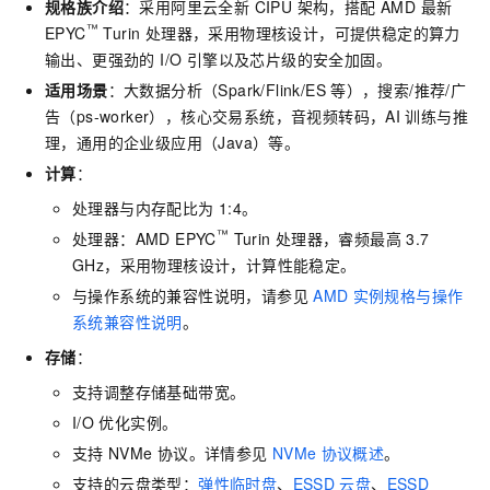
规格族介绍
：采用阿里云全新 CIPU 架构，搭配 AMD 最新
™
EPYC
Turin 处理器，采用物理核设计，可提供稳定的算力
输出、更强劲的 I/O 引擎以及芯片级的安全加固。
适用场景
：大数据分析（Spark/Flink/ES
等），搜索/推荐/广
告（ps-worker），核心交易系统，音视频转码，AI
训练与推
理，通用的企业级应用（Java）等。
计算
：
处理器与内存配比为
1:4。
™
处理器：AMD EPYC
Turin
处理器，睿频最高
3.7
GHz，采用物理核设计，计算性能稳定。
与操作系统的兼容性说明，请参见
AMD
实例规格与操作
系统兼容性说明
。
存储
：
支持调整存储基础带宽。
I/O
优化实例。
支持
NVMe
协议。详情参见
NVMe
协议概述
。
支持的云盘类型：
弹性临时盘
、
ESSD
云盘
、
ESSD