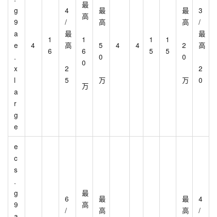
最
g
4
最
最
3
高
9
/
高
高
/
a
最
最
1
1
1
1
e
4
高
5
4
4
2
高
6
6
5
5
.
0
0
0
x
2
2
l
5
万
万
0
万
a
r
g
e
e
c
s
.
g
最
6
最
最
4
9
高
/
高
高
/
a