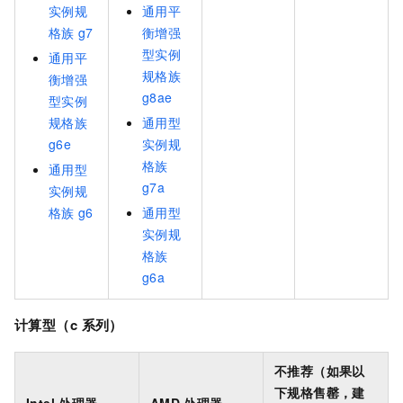
实例规
通用平
格族
g7
衡增强
型实例
通用平
规格族
衡增强
g8ae
型实例
规格族
通用型
g6e
实例规
格族
通用型
g7a
实例规
格族
g6
通用型
实例规
格族
g6a
计算型（c
系列）
不推荐（如果以
下规格售罄，建
Intel
处理器
AMD
处理器