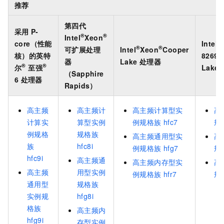
推荐
第四代
采用
P-
®
®
Intel
Xeon
®
core（性能
Intel
®
®
可扩展处理
Intel
Xeon
Cooper
核）的英特
8269
器
Lake
处理器
®
®
尔
至强
Lake
（Sapphire
6
处理器
Rapids）
高主频
高主频计
高主频计算型实
高
计算实
算型实例
例规格族
hfc7
规
例规格
规格族
高主频通用型实
高
族
hfc8i
例规格族
hfg7
规
hfc9i
高主频通
高主频内存型实
高
高主频
用型实例
例规格族
hfr7
规
通用型
规格族
实例规
hfg8i
格族
高主频内
hfg9i
存型实例