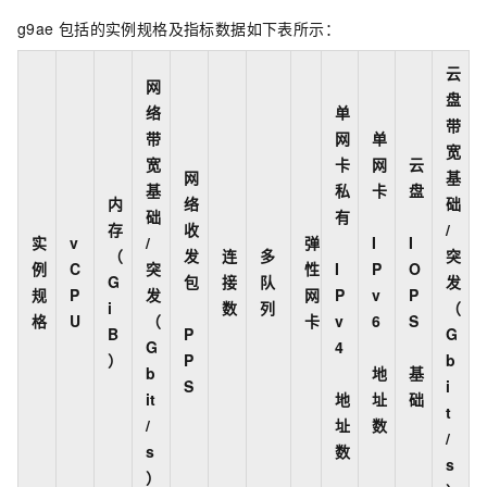
g9ae
包括的实例规格及指标数据如下表所示：
云
网
盘
络
单
带
带
网
单
宽
宽
卡
网
云
网
基
基
私
卡
盘
内
络
础
础
有
存
收
/
实
v
/
弹
I
I
（
发
连
多
突
例
C
突
性
I
P
O
G
包
接
队
发
规
P
发
网
P
v
P
i
数
列
（
格
U
（
卡
v
6
S
B
P
G
G
4
）
P
b
b
地
基
S
i
it
地
址
础
t
/
址
数
/
s
数
s
）