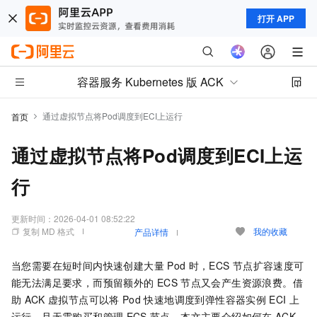
打开 APP
容器服务 Kubernetes 版 ACK
通过虚拟节点将Pod调度到ECI上运行
首页
通过虚拟节点将Pod调度到ECI上运
行
更新时间：
2026-04-01 08:52:22
复制 MD 格式
我的收藏
产品详情
当您需要在短时间内快速创建大量
Pod
时，ECS
节点扩容速度可
能无法满足要求，而预留额外的
ECS
节点又会产生资源浪费。借
助
ACK
虚拟节点可以将
Pod
快速地调度到弹性容器实例
ECI
上
运行，且无需购买和管理
ECS
节点。本文主要介绍如何在
ACK