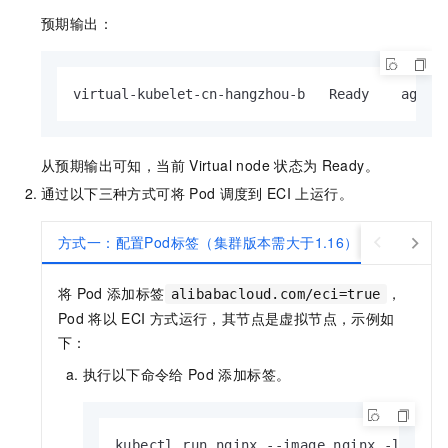
预期输出：
virtual-kubelet-cn-hangzhou-b   Ready    agent
从预期输出可知，当前
Virtual node
状态为
Ready。
通过以下三种方式可将
Pod
调度到
ECI
上运行。
方式一：配置Pod标签（集群版本需大于1.16）
方式二
将
Pod
添加标签
，
alibabacloud.com/eci=true
Pod
将以
ECI
方式运行，其节点是虚拟节点，示例如
下：
执行以下命令给
Pod
添加标签。
kubectl run nginx --image nginx -l alib