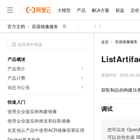
大模型
产品
解决方案
权益
定价
官方文档
容器镜像服务
大模型
产品
解决方案
权益
定价
云市场
伙伴
服务
了解阿里云
精选产品
精选解决方案
普惠上云
产品定价
精选商城
成为销售伙伴
售前咨询
为什么选择阿里云
千问AI平台
容器镜像服务
首页
了解云产品的定价详情
大模型服务平台百炼
千问办公，解锁你的工作
普惠上云 官方力荐
分销伙伴
在线服务
网站建设
什么是云计算
大
大模型服务与应用平台
企业级Agent产品，直接
云服务器38元/年起，超
ListArt
产品概述
咨询伙伴
多端小程序
技术领先
云上成本管理
售后服务
千问大模型
Agency Agents：拥
官方推荐返现计划
大模型
产品简介
大模型
精选产品
精选解决方案
Salesforce 国际版订阅
稳定可靠
管理和优化成本
多元化、高性能、安全可靠
推荐新用户得奖励，单订单
更新时间：
2026-05-25
销售伙伴合作计划
产品计费
自助服务
友盟天域
安全合规
人工智能与机器学习
AI
文本生成
无影云电脑
HappyHorse 打造一
云工开物
动态与公告
获取制品的构建任
无影生态合作计划
在线服务
观测云
分析师报告
随时随地安全接入的云上超
高校专属算力普惠，学生认
计算
互联网应用开发
Qwen3.8-Max
HOT
Salesforce On Alibaba C
工单服务
快速入门
智能体时代全能旗舰模型
Tuya 物联网平台阿里云
研究报告与白皮书
云解析DNS
快速拥有专属 OpenClaw
Consulting Partner 合
调试
大数据
容器
使用企业版实例构建镜像
免费试用
短信专区
蓝凌 OA
Qwen3.7-Plus
AI 大模型销售与服务生
使用企业版实例推送和拉取镜像
现代化应用
存储
天池大赛
能看、能想、能动手的多模
云原生大数据计算服务 Max
解决方案免费试用 新老
电子合同
您可以在
OpenA
在其他云产品中使用ACR镜像部署应用
面向分析的企业级SaaS模
最高领取价值200元试用
安全
网络与CDN
AI 算法大赛
Qwen3-VL-Plus
可以自动生成
S
畅捷通
Docker基本操作