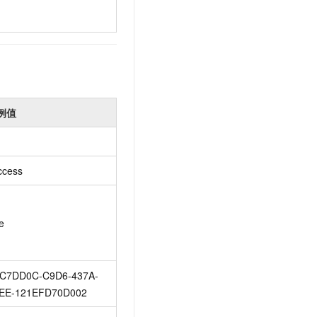
例值
ccess
e
C7DD0C-C9D6-437A-
EE-121EFD70D002