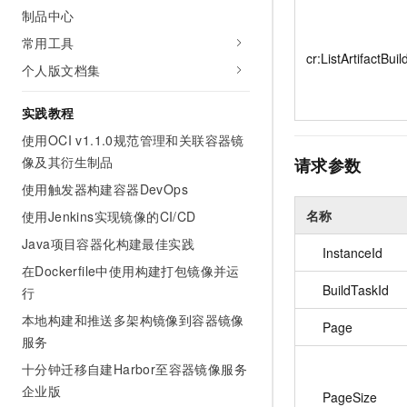
10 分钟在聊天系统中增加
制品中心
专有云
常用工具
cr:ListArtifactBu
个人版文档集
实践教程
使用OCI v1.1.0规范管理和关联容器镜
像及其衍生制品
请求参数
使用触发器构建容器DevOps
名称
使用Jenkins实现镜像的CI/CD
Java项目容器化构建最佳实践
InstanceId
在Dockerfile中使用构建打包镜像并运
BuildTaskId
行
本地构建和推送多架构镜像到容器镜像
Page
服务
十分钟迁移自建Harbor至容器镜像服务
企业版
PageSize