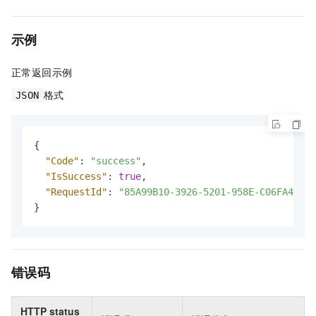
示例
正常返回示例
格式
JSON
{
"Code"
:
"success"
,
"IsSuccess"
:
true
,
"RequestId"
:
"85A99B10-3926-5201-958E-C06FA47F**
}
错误码
HTTP status