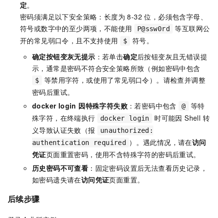
定
。
密码须满足以下安全策略：长度为 8-32 位，必须包含字母、
符号或数字中的至少两项，不能使用
等互联网公
P@ssw0rd
开的常见弱口令，且不支持使用
符号。
$
确定按钮变灰无提示
：若单击
确定
后按钮变灰且无错误提
示，通常是密码不符合安全策略所致（例如密码中包含
等禁用字符，或使用了常见弱口令）。请检查并调整
$
密码后重试。
docker login 因特殊字符失败
：若密码中包含
等特
@
殊字符，在终端执行
时可能因 Shell 转
docker login
义导致认证失败（报
unauthorized:
）。遇此情况，请在
访问
authentication required
凭证
页面重置密码，使用不含特殊字符的密码后重试。
历史密码不可查看
：固定密码设置后无法查看历史记录，
如密码遗失请在
访问凭证
页面重置。
后续步骤