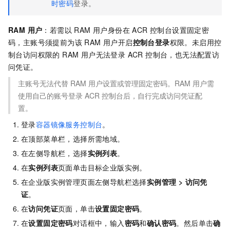
时密码
登录。
RAM 用户
：若需以 RAM 用户身份在 ACR 控制台设置固定密
码，主账号须提前为该 RAM 用户开启
控制台登录
权限。未启用控
制台访问权限的 RAM 用户无法登录 ACR 控制台，也无法配置访
问凭证。
主账号无法代替 RAM 用户设置或管理固定密码。RAM 用户需
使用自己的账号登录 ACR 控制台后，自行完成访问凭证配
置。
登录
容器镜像服务控制台
。
在顶部菜单栏，选择所需地域。
在左侧导航栏，选择
实例列表
。
在
实例列表
页面单击目标企业版实例。
在企业版实例管理页面左侧导航栏选择
实例管理
>
访问凭
证
。
在
访问凭证
页面，单击
设置固定密码
。
在
设置固定密码
对话框中，输入
密码
和
确认密码
。然后单击
确