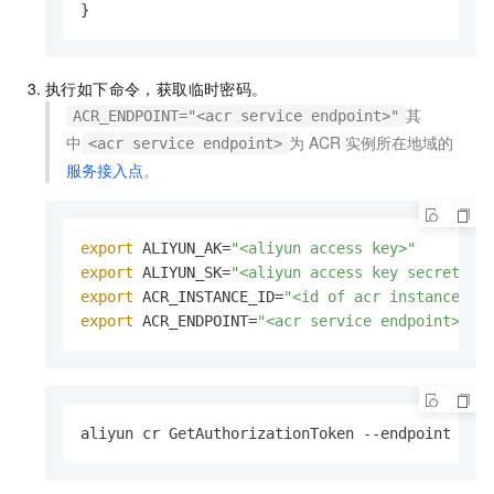
}
执行如下命令，获取临时密码。
其
ACR_ENDPOINT="<acr service endpoint>"
中
为
ACR
实例所在地域的
<acr service endpoint>
服务接入点
。
export
 ALIYUN_AK=
"<aliyun access key>"
export
 ALIYUN_SK=
"<aliyun access key secret>"
export
 ACR_INSTANCE_ID=
"<id of acr instance>"
export
 ACR_ENDPOINT=
"<acr service endpoint>"
aliyun cr GetAuthorizationToken --endpoint 
$AC