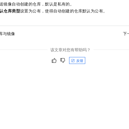
一个 AI 助手
即刻拥有 DeepSeek-R1 满血版
超强辅助，Bol
送镜像自动创建的仓库，默认是私有的。
在企业官网、通讯软件中为客户提供 AI 客服
多种方案随心选，轻松解锁专属 DeepSeek
认仓库类型
设置为公有，使得自动创建的仓库默认为公有。
库与镜像
下
该文章对您有帮助吗？
反馈