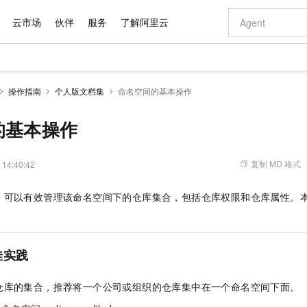
云市场
伙伴
服务
了解阿里云
AI 特惠
数据与 API
成为产品伙伴
企业增值服务
最佳实践
价格计算器
AI 场景体
基础软件
产品伙伴合
阿里云认证
市场活动
配置报价
大模型
操作指南
个人版文档集
命名空间的基本操作
自助选配和估算价格
新方式
域名与网站
睿译宝，AI翻译排版一步到位
智启 AI 普惠权益
产品生态集成认证中心
企业支持计划
云上春晚
千问官方 MaaS 平台，为开发者和 Agent 而生，新用户赠送 1 亿 + tokens 额度
云服务器 EC
Qwen Aud
AI Coding
阿里云Maa
2026 阿里云
为企业打
数据集
Windows
大模型认证
模型
NEW
NEW
交付可用成果
值低价云产品抢先购
提供智能易用的域名与建站服务
上传文档即自动完成翻译和格式还原
至高享 1亿+免费 tokens，加速 Al 应用落地
安全可靠、弹
智能编程，一键
的基本操作
产品生态伙伴
专家技术服务
云上奥运之旅
弹性计算合作
阿里云中企出
手机三要素
宝塔 Linux
全部认证
价格优势
有专属领域专家
对象存储 OSS
GLM-5.2：长任务时代开源旗舰模型
阿里云 OPC 创新助力计划
云数据库 RD
即刻拥有 DeepS
AI 电商营销
产品生态伙伴工作台
企业增值服务台
云栖战略参考
云存储合作计
云栖大会
身份实名认证
CentOS
训练营
推动算力普惠，释放技术红利
的大模型服务
最高返9万
多领域专家智能体,一键组建 AI 虚拟交付团队
至高百万元 Token 补贴，加速一人公司成长
稳定、安全、高性价比、高性能的云存储服务
真正可用的 1M 上下文,一次完成代码全链路开发
轻松解锁专属 Dee
从图文生成到
复制 MD 格式
 14:40:42
云上的中国
数据库合作计
活动全景
短信
Docker
图片和
站式影视创作平台
人工智能平台 PAI
Hermes Agent，打造自进化智能体
Token Plan 模型订阅计划
Qoder
5 分钟轻松部署
AI 广告创作
企业成长
大模型
NEW
信息公告
，可以有效管理该命名空间下的仓库集合，包括仓库权限和仓库属性。
看见新力量
云网络合作计
OCR 文字识别
JAVA
级电脑
证享300元代金券
可视化编排打通从文字构思到成片全链路闭环
一站式AI开发、训练和推理服务
自主进化，持久记忆，越用越聪明
Qwen3.8-Max 首发尝鲜，限时加量 10 倍，夜间低至2折
面向真实软件
图文、视频一
Kimi-K3
HappyHors
NEW
魔搭 Mode
loud
服务实践
官网公告
Kimi 最新旗舰模型，长程编程与推理利器
让文字生成流
金融模力时刻
Salesforce O
版
发票查验
全能环境
Qoder CN
Claude Code + GStack 打造工程团队
千问办公，限时限量积分加倍
云原生数据库 P
低代码高效构
AI 建站
NEW
作计划
计划
创新中心
魔搭 ModelSc
健康状态
让AI从“聊天伙伴”进化为能干活的“数字员工”
覆盖公网/内网、递归/权威、移动APP等全场景解析服务
安装技能 GStack，拥有专属 AI 工程团队
你的AI工作搭子，覆盖日常办公高频场景
基于千问大模型等，支持代码智能生成、研发智能问答
0 代码专业建
佳实践
客户案例
天气预报查询
操作系统
Deepseek-v4-pro
HappyHors
态合作计划
态智能体模型
旗舰 MoE 大模型，百万上下文与顶尖推理能力
图生视频，流
Compute
同享
容器服务 Kubernetes 版 ACK
万小智 AI 建站低至 15元/月
云防火墙
AI 短剧/漫剧
快递物流查询
WordPress
成为服务伙
高校合作
仓库的集合，推荐将一个公司或组织的仓库集中在一个命名空间下面。
式云数据仓库
点，立即开启云上创新
提供一站式管理容器应用的 K8s 服务
送.CN域名，送备案服务码
云原生的云上
AI助力短剧
GLM-5.2
Wan2.7-T
Ubuntu