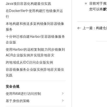
10 分钟在聊天系统中增加
目前对于推
Java项目容器化构建最佳实践
专有云
您可以将
默
在Dockerfile中使用构建打包镜像并运
行
本地构建和推送多架构镜像到容器镜像
上一篇：
构建仓
服务
十分钟迁移自建Harbor至容器镜像服务
企业版
使用Harbor的远程复制能力同步镜像到
ACR企业版实例并实现异地容灾
跨地域或从IDC访问企业版实例
容器镜像服务企业版实例异地容灾最佳
实践
安全合规
使用RAM进行访问控制
基于身份的策略