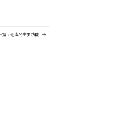
t.diy 一步搞定创意建站
构建大模型应用的安全防护体系
通过自然语言交互简化开发流程,全栈开发支持
通过阿里云安全产品对 AI 应用进行安全防护
一篇：
仓库的主要功能