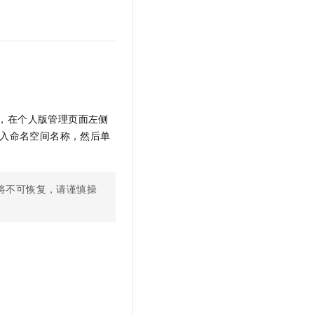
文戏情感细腻自然，动作戏激烈拳拳到肉，实现更强表演能力
支持中英文自由切换，具备更强的噪声鲁棒性
云聚AI 严选权益
SSL 证书
，一键激活高效办公新体验
精选AI产品，从模型到应用全链提效
堡垒机
AI 用量加速计划
应用
防火墙
、识别商机，让客服更高效、服务更出色。
新老同享，达量后返
千问办公
主机安全
NEW
的智能体编程平台
一站式AI生产力平台
，在个人版管理页面左侧
AI 应用及服务市场
伶鹊
入命名空间名称，然后单
企业级人与Agent协作平台，接入和调度多个数字员工
智能客服平台，对话机器人、对话分析、智能外呼
AI 应用
大模型服务平台百炼 - 全妙
大模型
将不可恢复，请谨慎操
应用创作平台
多模态内容创作工具，已接入 DeepSeek
自然语言处理
数据标注
机器学习
息提取
与 AI 智能体进行实时音视频通话
从文本、图片、视频中提取结构化的属性信息
构建支持视频理解的 AI 音视频实时通话应用