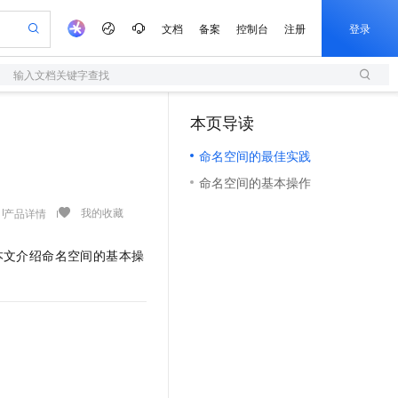
文档
备案
控制台
注册
登录
输入文档关键字查找
验
作计划
器
AI 活动
专业服务
服务伙伴合作计划
开发者社区
加入我们
服务平台百炼
阿里云 OPC 创新助力计划
本页导读
（1）
一站式生成采购清单，支持单品或批量购买
S
io：打造专属 AI 语音助手
S产品伙伴计划（繁花）
峰会
造的大模型服务与应用开发平台
轻量应用服务器
一句话生成原生可编辑精美 PPT 文稿
AI 生产力先锋
Al MaaS 服务伙伴赋能合作
域名
博文
Careers
至高可申请百万元
命名空间的最佳实践
性可伸缩的云计算服务
开启高性价比 AI 编程新体验
Qwen-Audio-3.0-Realtime 端到端实时语音角色扮演
输入一句话想法, 轻松生成专业的 PPT
先锋实践拓展 AI 生产力的边界
快速构建应用程序和网站，即刻迈出上云第一步
Token 补贴，五大权
计划
海大会
伙伴信用分合作计划
商标
问答
社会招聘
命名空间的基本操作
益加速 OPC 成功
S
eek-V4-Pro
数字证书管理服务（原SSL证书）
一键部署幻兽帕鲁游戏服务器
飞天发布时刻
HOT
划
备案
电子书
校园招聘
pSeek-V4-Pro
视频创作，一键激活电商全链路生产力
全托管，含MySQL、PostgreSQL、SQL Server、MariaDB多引擎
实现全站HTTPS，呈现可信的WEB访问
一键购买专属联机服务器，轻松开启游戏
所见，即是所愿
我的收藏
产品详情
更多支持
划
公司注册
镜像站
视频生成
语音识别与合成
专属 QwenPaw
短信服务
漫剧工坊：一站式动画创作平台
AI 实训营
HOT
本文介绍命名空间的基本操
合作伙伴培训与认证
划
上云迁移
的智能体编程平台
站生成，高效打造优质广告素材
从聊天伙伴进化为能主动干活的本地数字员工
快速生产连贯的高质量长漫剧
从基础到进阶，Agent 创客手把手教你
国内短信简单易用，安全可靠，秒级触达，全球覆盖200+国家和地区。
e-1.1-T2V
Qwen3-TTS-Flash
lScope
我要反馈
查询合作伙伴
畅细腻的高质量视频
离线语音合成大模型，多语言方言自适应，低延迟高稳定
n Alibaba Cloud ISV 合作
代维服务
olarDB
建企业门户网站
大数据开发治理平台 DataWorks
10 分钟搭建微信、支付宝小程序
创新加速
ope
登录合作伙伴管理后台
我要建议
站，无忧落地极速上线
以可视化方式快速构建移动和 PC 门户网站
100%兼容MySQL、PostgreSQL，兼容Oracle，支持集中和分布式
高效部署网站，快速应用到小程序
Data Agent 驱动的一站式 Data+AI 开发治理平台
e-1.1-I2V
Cosyvoice-V3-Flash
安全
畅自然，细节丰富
高表现力语音合成大模型，语音克隆听感自然
我要投诉
上云场景组合购
伴
边界网络安全防护产品
漫剧创作，剧本、分镜、视频高效生成
覆盖90%+业务场景，专享组合折扣价
2V
VPN
Fun-ASR