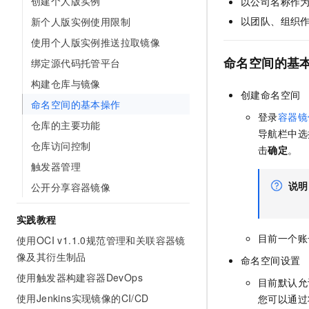
创建个人版实例
以公司名称作为命名
AI 产品 免费试用
网络
安全
云开发大赛
以团队、组织作为
新个人版实例使用限制
Tableau 订阅
1亿+ 大模型 tokens 和 
可观测
入门学习赛
使用个人版实例推送拉取镜像
中间件
AI空中课堂在线直播课
140+云产品 免费试用
大模型服务
命名空间的基
绑定源代码托管平台
上云与迁云
产品新客免费试用，最长1
数据库
构建仓库与镜像
生态解决方案
千问AI平台-Token Plan
创建命名空间
企业出海
大模型ACA认证体验
大数据计算
命名空间的基本操作
助力企业全员 AI 认知与能
行业生态解决方案
登录
容器镜
政企业务
仓库的主要功能
媒体服务
千问AI平台-模型体验
导航栏中选
开发者生态解决方案
仓库访问控制
在线体验全尺寸、多种模态
击
确定
。
企业服务与云通信
AI 开发和 AI 应用解决
触发器管理
Happy 系列大模型
域名与网站
说明
公开分享容器镜像
终端用户计算
实践教程
目前一个账
Serverless
使用OCI v1.1.0规范管理和关联容器镜
大模型解决方案
像及其衍生制品
命名空间设置
开发工具
快速部署 Dify，高效搭建 
使用触发器构建容器DevOps
目前默认允
迁移与运维管理
使用Jenkins实现镜像的CI/CD
您可以通过