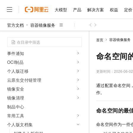
访问配置
大模型
产品
解决方案
权益
定价
镜像构建
官方文档
容器镜像服务
镜像分发
大模型
产品
解决方案
权益
定价
云市场
伙伴
服务
了解阿里云
精选产品
精选解决方案
普惠上云
产品定价
精选商城
成为销售伙伴
售前咨询
为什么选择阿里云
诊断分析
千问AI平台
容器镜像服务
首页
了解云产品的定价详情
审计与分析
大模型服务平台百炼
千问办公，解锁你的工作
普惠上云 官方力荐
分销伙伴
在线服务
网站建设
什么是云计算
大
大模型服务与应用平台
企业级Agent产品，直接
云服务器38元/年起，超
事件通知
命名空间
咨询伙伴
多端小程序
技术领先
云上成本管理
售后服务
OCI制品
千问大模型
Agency Agents：拥
官方推荐返现计划
大模型
大模型
精选产品
精选解决方案
Salesforce 国际版订阅
稳定可靠
管理和优化成本
个人版迁移
多元化、高性能、安全可靠
推荐新用户得奖励，单订单
更新时间：
2026-06-02
销售伙伴合作计划
自助服务
友盟天域
安全合规
人工智能与机器学习
AI
文本生成
云原生交付链管理
无影云电脑
HappyHorse 打造一
云工开物
通过配置命名空间
无影生态合作计划
在线服务
镜像安全
观测云
分析师报告
随时随地安全接入的云上超
高校专属算力普惠，学生认
计算
互联网应用开发
Qwen3.8-Max
作。
HOT
Salesforce On Alibaba C
工单服务
镜像清理
智能体时代全能旗舰模型
Tuya 物联网平台阿里云
研究报告与白皮书
云解析DNS
快速拥有专属 OpenClaw
Consulting Partner 合
大数据
容器
免费试用
制品中心
短信专区
命名空间的最
蓝凌 OA
Qwen3.7-Plus
AI 大模型销售与服务生
现代化应用
存储
常用工具
天池大赛
能看、能想、能动手的多模
云原生大数据计算服务 Max
解决方案免费试用 新老
电子合同
命名空间作为一些
个人版文档集
面向分析的企业级SaaS模
最高领取价值200元试用
安全
网络与CDN
AI 算法大赛
Qwen3-VL-Plus
畅捷通