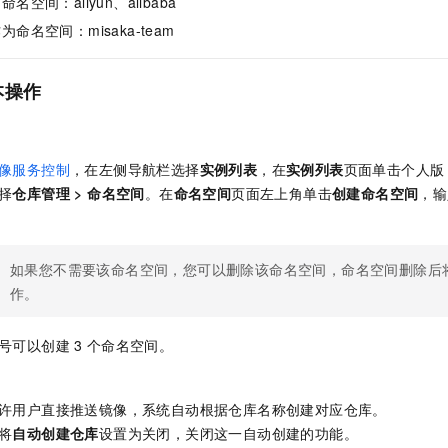
空间：aliyun、alibaba
服务生态伙伴
视觉 Coding、空间感知、多模态思考等全面升级
1M上下文，专为长程任务能力而生
云工开物
企业应用
Night Plan 支持 Qwen 3.8-Max
AI 办公
NEW
命名空间：misaka-team
Red Hat
30+ 款产品免费体验
夜间 5 折，Qwen/Meoo/TokenPlan 客户专享
AI智能应用
科研合作
ERP
堂（旗舰版）
SUSE
智能客服
AI 应用构建
大模型原生
本操作
CRM
2个月
自动承接线索
建站小程序
Qoder
大模型服务平台百炼-应用模版
OA 办公系统
HOT
NEW
面向真实软件
个人版上线、团队版降价；千问3.8-Max首发发尝鲜
丰富多元化的应用模版和解决方案
力提升
财税管理
模板建站
像服务控制
，在左侧导航栏选择
实例列表
，在
实例列表
页面单击个人版
万有无界
大模型服务平台百炼-智能体
择
仓库管理
>
命名空间
。在
命名空间
页面左上角单击
创建命名空间
，输
400电话
定制建站
的模型效果
灵活可视化地构建企业级 Agent
方案
广告营销
模板小程序
秒悟
人工智能平台 PAI
如果您不需要该命名空间，您可以删除该命名空间，命名空间删除后
定制小程序
云端极速 AI 
新一代 AI 视频生成模型，深度适配广告营销等场景
AI Native 的算法工程平台，一站式完成建模、训练、推理服务部署
作。
APP 开发
号可以创建
3
个命名空间。
建站系统
AI 应用
10分钟微调：让0.6B模型媲美235B模型
多模态数据信
许用户直接推送镜像，系统自动根据仓库名称创建对应仓库。
依托云原生高可用架构,实现Dify私有化部署
用1%尺寸在特定领域达到大模型90%以上效果
将
自动创建仓库
设置为关闭，关闭这一自动创建的功能。