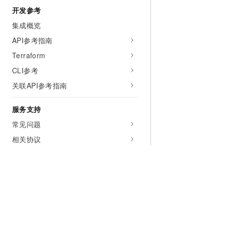
开发参考
集成概览
API参考指南
Terraform
CLI参考
关联API参考指南
服务支持
常见问题
相关协议
视频专区
容器镜像服务企业版
使用免密组件拉取个人版和企业版镜像
使用免密组件跨地域拉取镜像
使用免密组件跨账号拉取镜像