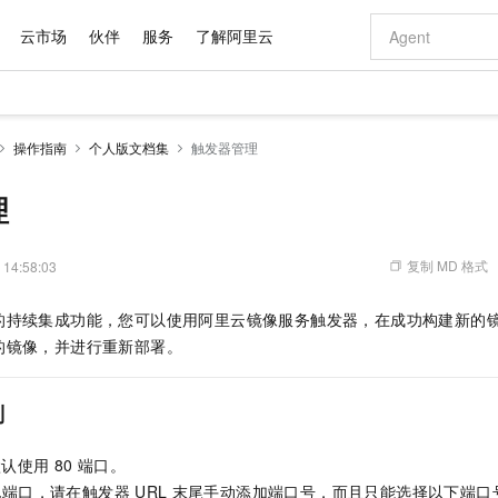
云市场
伙伴
服务
了解阿里云
AI 特惠
数据与 API
成为产品伙伴
企业增值服务
最佳实践
价格计算器
AI 场景体
基础软件
产品伙伴合
阿里云认证
市场活动
配置报价
大模型
操作指南
个人版文档集
触发器管理
自助选配和估算价格
步到位
域名与网站
智启 AI 普惠权益
产品生态集成认证中心
企业支持计划
云上春晚
Qwen Audio：打造专属 AI 语音助手
千问官方 MaaS 平台，为开发者和 Agent 而生，新用户赠送 1 亿 + tokens 额度
云服务器 EC
一句话生成原生
AI Coding
阿里云Maa
2026 阿里云
为企业打
数据集
Windows
大模型认证
模型
NEW
NEW
格式还原
值低价云产品抢先购
提供智能易用的域名与建站服务
至高享 1亿+免费 tokens，加速 Al 应用落地
Qwen-Audio-3.0-Realtime 端到端实时语音角色扮演
安全可靠、弹
输入一句话想法,
智能编程，一键
理
产品生态伙伴
专家技术服务
云上奥运之旅
弹性计算合作
阿里云中企出
手机三要素
宝塔 Linux
全部认证
价格优势
开源旗舰模型
对象存储 OSS
即刻拥有 DeepSeek-V4-Pro
阿里云 OPC 创新助力计划
云数据库 RD
一键部署幻兽
AI 电商营销
产品生态伙伴工作台
企业增值服务台
云栖战略参考
云存储合作计
云栖大会
身份实名认证
CentOS
训练营
推动算力普惠，释放技术红利
的大模型服务
最高返9万
真正可用的 1M 上下文,一次完成代码全链路开发
轻松解锁专属 DeepSeek-V4-Pro
至高百万元 Token 补贴，加速一人公司成长
稳定、安全、高性价比、高性能的云存储服务
一键购买专属
从图文生成到
复制 MD 格式
 14:58:03
云上的中国
数据库合作计
活动全景
短信
Docker
图片和
自进化智能体
人工智能平台 PAI
5 分钟轻松部署专属 QwenPaw
Token Plan 模型订阅计划
Qoder
高效搭建 AI
AI 广告创作
企业成长
大模型
NEW
HOT
信息公告
的持续集成功能，您可以使用阿里云镜像服务触发器，在成功构建新的
看见新力量
云网络合作计
OCR 文字识别
JAVA
级电脑
越聪明
证享300元代金券
一站式AI开发、训练和推理服务
Qwen3.8-Max 首发尝鲜，限时加量 10 倍，夜间低至2折
从聊天伙伴进化为能主动干活的本地数字员工
面向真实软件
图文、视频一
Kimi-K3
HappyHors
的镜像，并进行重新部署。
NEW
魔搭 Mode
loud
服务实践
官网公告
Kimi 最新旗舰模型，长程编程与推理利器
让文字生成流
金融模力时刻
Salesforce O
版
发票查验
全能环境
Qoder CN
Claude Code + GStack 打造工程团队
千问办公，限时限量积分加倍
云原生数据库 P
低代码高效构
AI 建站
NEW
作计划
计划
创新中心
魔搭 ModelSc
健康状态
让AI从“聊天伙伴”进化为能干活的“数字员工”
覆盖公网/内网、递归/权威、移动APP等全场景解析服务
安装技能 GStack，拥有专属 AI 工程团队
你的AI工作搭子，覆盖日常办公高频场景
基于千问大模型等，支持代码智能生成、研发智能问答
0 代码专业建
则
客户案例
天气预报查询
操作系统
Deepseek-v4-pro
HappyHors
态合作计划
态智能体模型
旗舰 MoE 大模型，百万上下文与顶尖推理能力
图生视频，流
Compute
同享
容器服务 Kubernetes 版 ACK
万小智 AI 建站低至 15元/月
云防火墙
AI 短剧/漫剧
快递物流查询
WordPress
成为服务伙
高校合作
默认使用
80
端口。
式云数据仓库
点，立即开启云上创新
提供一站式管理容器应用的 K8s 服务
送.CN域名，送备案服务码
云原生的云上
AI助力短剧
GLM-5.2
Wan2.7-T
他端口，请在触发器
URL
末尾手动添加端口号，而且只能选择以下端口号：
Ubuntu