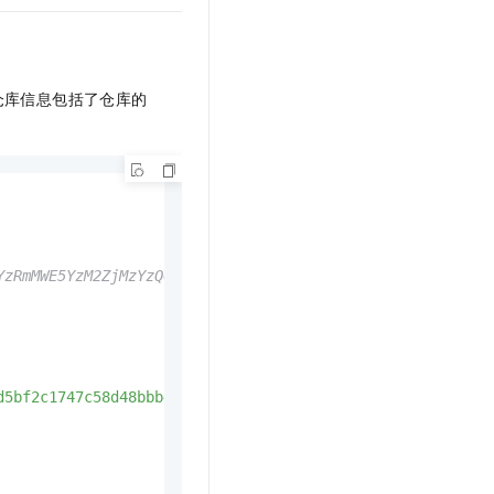
t.diy 一步搞定创意建站
构建大模型应用的安全防护体系
通过自然语言交互简化开发流程,全栈开发支持
通过阿里云安全产品对 AI 应用进行安全防护
仓库信息包括了仓库的
YzRmMWE5YzM2ZjMzYzQ0NmFiMGYzNWJlMmM2MjM2NzIyfGV4cHJlc3N8
d5bf2c1747c58d48bbb4917"
, 
