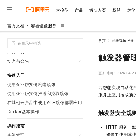
大模型
产品
解决方案
权益
定价
官方文档
容器镜像服务
大模型
产品
解决方案
权益
定价
云市场
伙伴
服务
了解阿里云
产品概述
精选产品
精选解决方案
普惠上云
产品定价
精选商城
成为销售伙伴
售前咨询
为什么选择阿里云
千问AI平台
容器镜像服务
首页
产品简介
了解云产品的定价详情
大模型服务平台百炼
睿译宝，AI翻译排版一
普惠上云 官方力荐
分销伙伴
在线服务
网站建设
什么是云计算
大
产品计费
大模型服务与应用平台
上传文档即自动完成翻译和
云服务器38元/年起，超
触发器管
咨询伙伴
多端小程序
技术领先
动态与公告
云上成本管理
售后服务
千问大模型
GLM-5.2：长任务时代
官方推荐返现计划
大模型
大模型
精选产品
精选解决方案
Salesforce 国际版订阅
稳定可靠
管理和优化成本
多元化、高性能、安全可靠
推荐新用户得奖励，单订单
更新时间：
2026-04-23
销售伙伴合作计划
快速入门
自助服务
友盟天域
安全合规
人工智能与机器学习
AI
文本生成
使用企业版实例构建镜像
无影云电脑
Hermes Agent，打造
云工开物
若您想实现自动化
无影生态合作计划
在线服务
观测云
分析师报告
随时随地安全接入的云上超
自主进化，持久记忆，越用
高校专属算力普惠，学生认
计算
互联网应用开发
使用企业版实例推送和拉取镜像
Qwen3.8-Max
服务上应用拉取新
HOT
Salesforce On Alibaba C
工单服务
智能体时代全能旗舰模型
Tuya 物联网平台阿里云
研究报告与白皮书
在其他云产品中使用ACR镜像部署应用
云解析DNS
快速拥有专属 OpenClaw
Consulting Partner 合
大数据
容器
免费试用
短信专区
Docker基本操作
触发器安全规
蓝凌 OA
Qwen3.7-Plus
AI 大模型销售与服务生
现代化应用
存储
天池大赛
能看、能想、能动手的多模
云原生大数据计算服务 Max
解决方案免费试用 新老
电子合同
操作指南
HTTP
服务：
面向分析的企业级SaaS模
最高领取价值200元试用
安全
网络与CDN
AI 算法大赛
Qwen3-VL-Plus
如果要使用其
畅捷通
实例管理