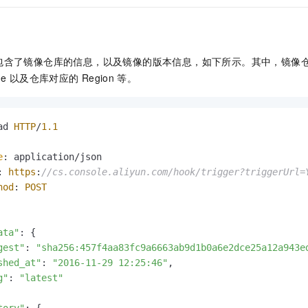
一个 AI 助手
即刻拥有 DeepSeek-R1 满血版
超强辅助，Bol
在企业官网、通讯软件中为客户提供 AI 客服
多种方案随心选，轻松解锁专属 DeepSeek
包含了镜像仓库的信息，以及镜像的版本信息，如下所示。其中，镜像
me
以及仓库对应的
Region
等。
ad 
HTTP
/
1.1
e
: 
https
:
//cs.console.aliyun.com/hook/trigger?triggerUrl=
hod
: 
POST
ata"
: {

gest"
: 
"sha256:457f4aa83fc9a6663ab9d1b0a6e2dce25a12a943e
shed_at"
: 
"2016-11-29 12:25:46"
, 

g"
: 
"latest"