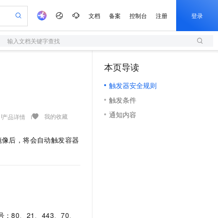
文档
备案
控制台
注册
登录
输入文档关键字查找
验
作计划
器
AI 活动
专业服务
服务伙伴合作计划
开发者社区
加入我们
服务平台百炼
阿里云 OPC 创新助力计划
本页导读
（1）
一站式生成采购清单，支持单品或批量购买
S
可编辑精美 PPT 文稿
S产品伙伴计划（繁花）
峰会
造的大模型服务与应用开发平台
轻量应用服务器
Agency Agents：拥有专属领域专家
AI 生产力先锋
Al MaaS 服务伙伴赋能合作
域名
博文
Careers
至高可申请百万元
触发器安全规则
性可伸缩的云计算服务
 轻松生成专业的 PPT
开启高性价比 AI 编程新体验
先锋实践拓展 AI 生产力的边界
快速构建应用程序和网站，即刻迈出上云第一步
多领域专家智能体,一键组建 AI 虚拟交付团队
Token 补贴，五大权
计划
海大会
伙伴信用分合作计划
商标
问答
社会招聘
触发条件
益加速 OPC 成功
S
帕鲁游戏服务器
数字证书管理服务（原SSL证书）
HappyHorse 打造一站式影视创作平台
飞天发布时刻
HOT
划
备案
电子书
校园招聘
通知内容
联机服务器，轻松开启游戏
视频创作，一键激活电商全链路生产力
全托管，含MySQL、PostgreSQL、SQL Server、MariaDB多引擎
实现全站 HTTPS，呈现可信的 Web 访问
所见，即是所愿
可视化编排打通从文字构思到成片全链路闭环
我的收藏
产品详情
更多支持
划
公司注册
镜像站
视频生成
语音识别与合成
 智能体与工作流应用
短信服务
漫剧工坊：一站式动画创作平台
AI 实训营
镜像后，将会自动触发容器
合作伙伴培训与认证
划
上云迁移
的智能体编程平台
站生成，高效打造优质广告素材
通过阿里云百炼高效搭建AI应用,助力高效开发
快速生产连贯的高质量长漫剧
从基础到进阶，Agent 创客手把手教你
国内短信简单易用，安全可靠，秒级触达，全球覆盖200+国家和地区。
e-1.1-T2V
Qwen3-TTS-Flash
lScope
我要反馈
查询合作伙伴
畅细腻的高质量视频
离线语音合成大模型，多语言方言自适应，低延迟高稳定
n Alibaba Cloud ISV 合作
代维服务
olarDB
建企业门户网站
大数据开发治理平台 DataWorks
10 分钟搭建微信、支付宝小程序
创新加速
ope
登录合作伙伴管理后台
我要建议
站，无忧落地极速上线
以可视化方式快速构建移动和 PC 门户网站
100%兼容MySQL、PostgreSQL，兼容Oracle，支持集中和分布式
高效部署网站，快速应用到小程序
Data Agent 驱动的一站式 Data+AI 开发治理平台
e-1.1-I2V
Cosyvoice-V3-Flash
安全
畅自然，细节丰富
高表现力语音合成大模型，语音克隆听感自然
我要投诉
上云场景组合购
伴
边界网络安全防护产品
漫剧创作，剧本、分镜、视频高效生成
覆盖90%+业务场景，专享组合折扣价
2V
VPN
Fun-ASR
80、21、443、70、