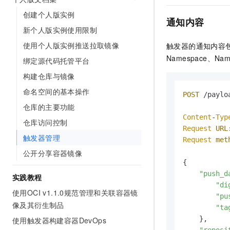
10 分钟在聊天系统中增加
专有云
创建个人版实例
通知内容
新个人版实例使用限制
使用个人版实例推送拉取镜像
触发器的通知内容
Namespace、Na
绑定源代码托管平台
构建仓库与镜像
命名空间的基本操作
POST
 /paylo
仓库的主要功能
Content
-
Typ
仓库访问控制
Request
URL
触发器管理
Request
met
公开分享容器镜像
{

"push_d
实践教程
"di
使用OCI v1.1.0规范管理和关联容器镜
"pu
像及其衍生制品
"ta
    }, 

使用触发器构建容器DevOps