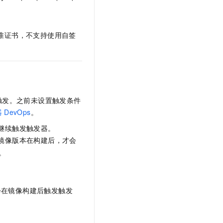
文戏情感细腻自然，动作戏激烈拳拳到肉，实现更强表演能力
支持中英文自由切换，具备更强的噪声鲁棒性
云聚AI 严选权益
SSL 证书
，一键激活高效办公新体验
精选AI产品，从模型到应用全链提效
堡垒机
准证书，不支持使用自签
AI 用量加速计划
应用
防火墙
、识别商机，让客服更高效、服务更出色。
新老同享，达量后返
千问办公
主机安全
NEW
的智能体编程平台
一站式AI生产力平台
AI 应用及服务市场
伶鹊
触发。之前未设置触发条件
企业级人与Agent协作平台，接入和调度多个数字员工
智能客服平台，对话机器人、对话分析、智能外呼
器
DevOps
。
AI 应用
大模型服务平台百炼 - 全妙
继续触发触发器。
大模型
应用创作平台
多模态内容创作工具，已接入 DeepSeek
镜像版本在构建后，才会
自然语言处理
。
数据标注
机器学习
会在镜像构建后触发触发
息提取
与 AI 智能体进行实时音视频通话
从文本、图片、视频中提取结构化的属性信息
构建支持视频理解的 AI 音视频实时通话应用