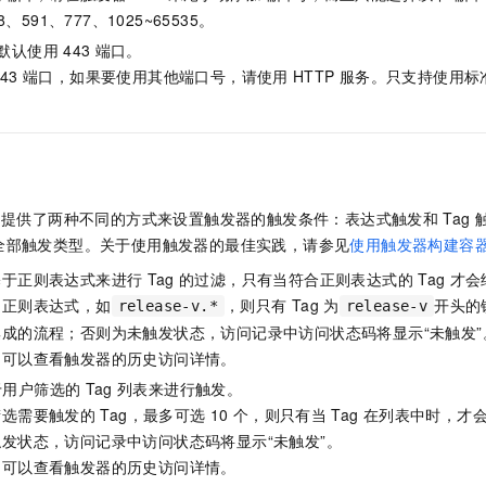
服务生态伙伴
视觉 Coding、空间感知、多模态思考等全面升级
1M上下文，专为长程任务能力而生
云工开物
企业应用
Night Plan 支持 Qwen 3.8-Max
AI 办公
NEW
8、591、777、1025~65535。
Red Hat
30+ 款产品免费体验
夜间 5 折，Qwen/Meoo/TokenPlan 客户专享
AI智能应用
科研合作
默认使用
443
端口。
ERP
堂（旗舰版）
SUSE
43
端口，如果要使用其他端口号，请使用
HTTP
服务。只支持使用标
智能客服
AI 应用构建
大模型原生
CRM
2个月
自动承接线索
建站小程序
Qoder
大模型服务平台百炼-应用模版
OA 办公系统
HOT
NEW
面向真实软件
个人版上线、团队版降价；千问3.8-Max首发发尝鲜
丰富多元化的应用模版和解决方案
力提升
财税管理
模板建站
万有无界
大模型服务平台百炼-智能体
提供了两种不同的方式来设置触发器的触发条件：表达式触发和
Tag
400电话
定制建站
的模型效果
灵活可视化地构建企业级 Agent
全部触发类型。
关于使用触发器的最佳实践，请参见
使用触发器构建容
方案
广告营销
模板小程序
秒悟
人工智能平台 PAI
基于正则表达式来进行
Tag
的过滤，只有当符合正则表达式的
Tag
才会
定制小程序
云端极速 AI 
新一代 AI 视频生成模型，深度适配广告营销等场景
AI Native 的算法工程平台，一站式完成建模、训练、推理服务部署
的正则表达式，如
，则只有
Tag
为
开头的
release-v.*
release-v
成的流程；否则为未触发状态，访问记录中访问状态码将显示“未触发”
APP 开发
，可以查看触发器的历史访问详情。
建站系统
于用户筛选的
Tag
列表来进行触发。
筛选需要触发的
Tag，最多可选
10
个，则只有当
Tag
在列表中时，才
AI 应用
10分钟微调：让0.6B模型媲美235B模型
多模态数据信
发状态，访问记录中访问状态码将显示“未触发”。
依托云原生高可用架构,实现Dify私有化部署
用1%尺寸在特定领域达到大模型90%以上效果
，可以查看触发器的历史访问详情。