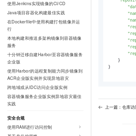
"reposi
使用Jenkins实现镜像的CI/CD
"da
Java项目容器化构建最佳实践
"na
"na
在Dockerfile中使用构建打包镜像并运
"re
行
"re
本地构建和推送多架构镜像到容器镜像
"re
服务
"re
"re
十分钟迁移自建Harbor至容器镜像服务
    }

企业版
}

使用Harbor的远程复制能力同步镜像到
ACR企业版实例并实现异地容灾
跨地域或从IDC访问企业版实例
容器镜像服务企业版实例异地容灾最佳
实践
上一篇：
仓库访
安全合规
使用RAM进行访问控制