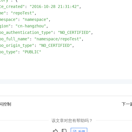
tory"
: {

te_created"
: 
"2016-10-28 21:31:42"
, 

me"
: 
"repoTest"
, 

mespace"
: 
"namespace"
, 

gion"
: 
"cn-hangzhou"
, 

po_authentication_type"
: 
"NO_CERTIFIED"
, 

po_full_name"
: 
"namespace/repoTest"
, 

po_origin_type"
: 
"NO_CERTIFIED"
, 

po_type"
: 
"PUBLIC"
问控制
下一
该文章对您有帮助吗？
反馈