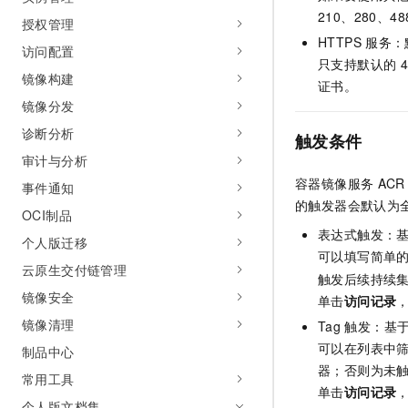
AI 产品 免费试用
网络
210、280、48
安全
云开发大赛
授权管理
Tableau 订阅
1亿+ 大模型 tokens 和 
HTTPS
服务：
访问配置
可观测
入门学习赛
中间件
AI空中课堂在线直播课
只支持默认的
4
140+云产品 免费试用
大模型服务
镜像构建
证书。
上云与迁云
产品新客免费试用，最长1
数据库
镜像分发
生态解决方案
千问AI平台-Token Plan
企业出海
大模型ACA认证体验
大数据计算
诊断分析
触发条件
助力企业全员 AI 认知与能
行业生态解决方案
审计与分析
政企业务
媒体服务
千问AI平台-模型体验
容器镜像服务
ACR
开发者生态解决方案
事件通知
在线体验全尺寸、多种模态
的触发器会默认为
企业服务与云通信
OCI制品
AI 开发和 AI 应用解决
Happy 系列大模型
表达式触发：
个人版迁移
域名与网站
可以填写简单
云原生交付链管理
触发后续持续集
终端用户计算
镜像安全
单击
访问记录
Serverless
大模型解决方案
镜像清理
Tag
触发：基
可以在列表中
制品中心
开发工具
快速部署 Dify，高效搭建 
器；否则为未触
常用工具
迁移与运维管理
单击
访问记录
个人版文档集