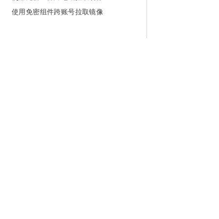
使用免密组件跨账号拉取镜像
为什么选择阿里云
大模型
产品和定
什么是云计算
千问大模型
全部产品
全球基础设施
大模型服务
免费试用
技术领先
AI应用构建
产品动态
稳定可靠
产品定价
安全合规
配置报价
分析师报告
云上成本