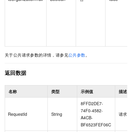
关于公共请求参数的详情，请参见
公共参数
。
返回数据
名称
类型
示例值
描述
8FFD2DE7-
74F0-4582-
RequestId
String
请求
I
A4CB-
BF6523FEF06C