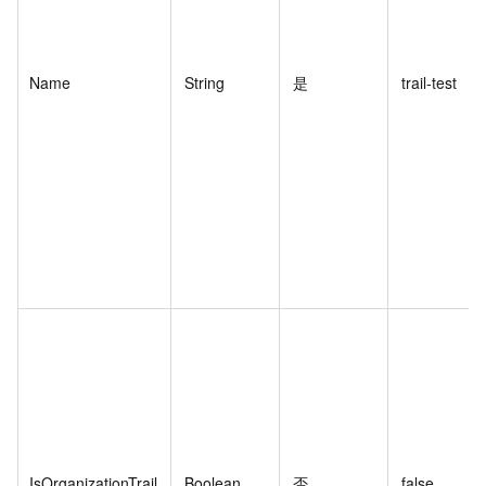
Name
String
是
trail-test
IsOrganizationTrail
Boolean
否
false