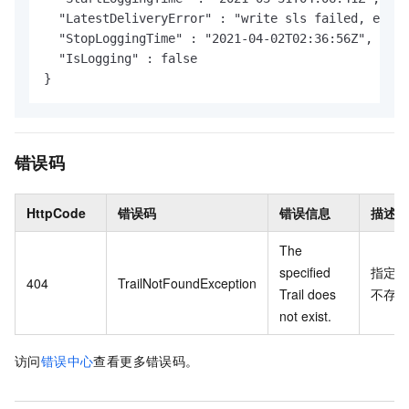
  "LatestDeliveryError" : "write sls failed, excep
  "StopLoggingTime" : "2021-04-02T02:36:56Z",

  "IsLogging" : false

}
错误码
HttpCode
错误码
错误信息
描述
The
specified
指定的
404
TrailNotFoundException
Trail does
不存在
not exist.
访问
错误中心
查看更多错误码。