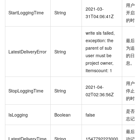
用户上
2021-03-
StartLoggingTime
String
开启该
31T04:06:41Z
的时间
write sls failed,
exception: the
最后一
parent of sub
为追踪
LatestDeliveryError
String
user must be
的日志
project owner,
息。
itemscount: 1
用户上
2021-04-
StopLoggingTime
String
停止该
02T02:36:56Z
的时间
是否开
IsLogging
Boolean
false
志记录
最后一
LatestDeliveryTime
String
1547792223000
功记录