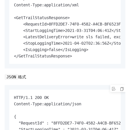
Content-Type:application/xml

<GetTrailStatusResponse>

    <RequestId>8FFD2DE7-74F0-4582-A4CB-BF6523FEF06
    <StartLoggingTime>2021-03-31T04:06:41Z</StartL
    <LatestDeliveryError>write sls failed, excepti
    <StopLoggingTime>2021-04-02T02:36:56Z</StopLog
    <IsLogging>false</IsLogging>

</GetTrailStatusResponse>
格式
JSON
HTTP/1.1 200 OK

Content-Type:application/json

{

  "RequestId" : "8FFD2DE7-74F0-4582-A4CB-BF6523FEF
  "StartLoggingTime" : "2021-03-31T04:06:41Z",
