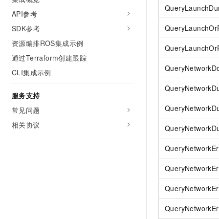
QueryLaunchDur
API参考
QueryLaunchOrP
SDK参考
资源编排ROS集成示例
QueryLaunchOr
通过Terraform创建跟踪
QueryNetworkD
CLI集成示例
QueryNetworkDur
服务支持
QueryNetworkDu
常见问题
相关协议
QueryNetworkDu
QueryNetworkErr
QueryNetworkE
QueryNetworkErr
QueryNetworkEr