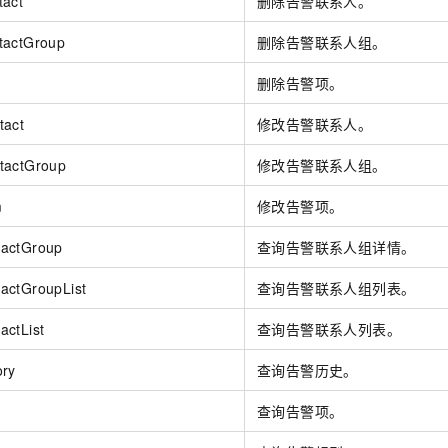
tact
删除告警联系人。
服务生态伙伴
视觉 Coding、空间感知、多模态思考等全面升级
1M上下文，专为长程任务能力而生
云工开物
企业应用
Night Plan 支持 Qwen 3.8-Max
AI 办公
NEW
Red Hat
30+ 款产品免费体验
夜间 5 折，Qwen/Meoo/TokenPlan 客户专享
AI智能应用
tactGroup
删除告警联系人组。
科研合作
ERP
堂（旗舰版）
SUSE
智能客服
m
删除告警项。
AI 应用构建
大模型原生
CRM
2个月
自动承接线索
建站小程序
tact
修改告警联系人。
Qoder
大模型服务平台百炼-应用模版
OA 办公系统
HOT
NEW
面向真实软件
个人版上线、团队版降价；千问3.8-Max首发发尝鲜
丰富多元化的应用模版和解决方案
力提升
tactGroup
修改告警联系人组。
财税管理
模板建站
万有无界
大模型服务平台百炼-智能体
400电话
定制建站
m
修改告警项。
的模型效果
灵活可视化地构建企业级 Agent
方案
广告营销
模板小程序
actGroup
查询告警联系人组详情。
秒悟
人工智能平台 PAI
定制小程序
云端极速 AI 
新一代 AI 视频生成模型，深度适配广告营销等场景
AI Native 的算法工程平台，一站式完成建模、训练、推理服务部署
actGroupList
查询告警联系人组列表。
APP 开发
actList
查询告警联系人列表。
建站系统
ory
查询告警历史。
AI 应用
10分钟微调：让0.6B模型媲美235B模型
多模态数据信
查询告警项。
依托云原生高可用架构,实现Dify私有化部署
用1%尺寸在特定领域达到大模型90%以上效果