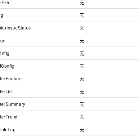
File
无
og
无
terIssueStatus
无
ngs
无
onfig
无
dConfig
无
terFeature
无
erList
无
sterSummary
无
terTrend
无
soleLog
无