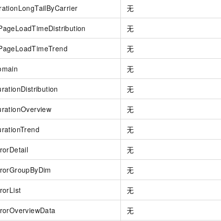
ationLongTailByCarrier
无
ageLoadTimeDistribution
无
PageLoadTimeTrend
无
omain
无
ationDistribution
无
rationOverview
无
rationTrend
无
orDetail
无
rrorGroupByDim
无
orList
无
rorOverviewData
无