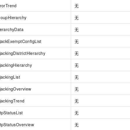
rorTrend
无
oupHierarchy
无
erarchyData
无
jackExemptConfigList
无
ackingDistrictHierarchy
无
ackingHierarchy
无
ackingList
无
jackingOverview
无
jackingTrend
无
pStatusList
无
tpStatusOverview
无