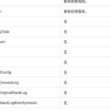
查询告警规则。
一个 AI 助手
即刻拥有 DeepSeek-R1 满血版
超强辅助，Bol
在企业官网、通讯软件中为客户提供 AI 客服
多种方案随心选，轻松解锁专属 DeepSeek
n
查询应用版本。
无
gTask
无
ain
无
无
无
dConfig
无
ConsoleLog
无
riginalStackLog
无
tackLogAfterSymbolic
无