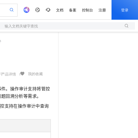
文档
备案
控制台
注册
登录
输入文档关键字查找
验
作计划
器
AI 活动
专业服务
服务伙伴合作计划
开发者社区
加入我们
服务平台百炼
阿里云 OPC 创新助力计划
件
一站式生成采购清单，支持单品或批量购买
S
io：打造专属 AI 语音助手
S产品伙伴计划（繁花）
峰会
造的大模型服务与应用开发平台
轻量应用服务器
一句话生成原生可编辑精美 PPT 文稿
AI 生产力先锋
Al MaaS 服务伙伴赋能合作
域名
博文
Careers
至高可申请百万元
性可伸缩的云计算服务
开启高性价比 AI 编程新体验
Qwen-Audio-3.0-Realtime 端到端实时语音角色扮演
输入一句话想法, 轻松生成专业的 PPT
先锋实践拓展 AI 生产力的边界
快速构建应用程序和网站，即刻迈出上云第一步
Token 补贴，五大权
计划
海大会
伙伴信用分合作计划
商标
问答
社会招聘
益加速 OPC 成功
S
eek-V4-Pro
数字证书管理服务（原SSL证书）
一键部署幻兽帕鲁游戏服务器
飞天发布时刻
HOT
划
备案
电子书
校园招聘
pSeek-V4-Pro
视频创作，一键激活电商全链路生产力
全托管，含MySQL、PostgreSQL、SQL Server、MariaDB多引擎
实现全站HTTPS，呈现可信的WEB访问
一键购买专属联机服务器，轻松开启游戏
所见，即是所愿
我的收藏
产品详情
更多支持
划
公司注册
镜像站
视频生成
语音识别与合成
专属 QwenPaw
短信服务
漫剧工坊：一站式动画创作平台
AI 实训营
HOT
事件。操作审计支持将管控
合作伙伴培训与认证
划
上云迁移
的智能体编程平台
站生成，高效打造优质广告素材
从聊天伙伴进化为能主动干活的本地数字员工
快速生产连贯的高质量长漫剧
从基础到进阶，Agent 创客手把手教你
国内短信简单易用，安全可靠，秒级触达，全球覆盖200+国家和地区。
e-1.1-T2V
Qwen3-TTS-Flash
问题回溯分析等需求。
lScope
我要反馈
查询合作伙伴
畅细腻的高质量视频
离线语音合成大模型，多语言方言自适应，低延迟高稳定
n Alibaba Cloud ISV 合作
代维服务
olarDB
建企业门户网站
大数据开发治理平台 DataWorks
10 分钟搭建微信、支付宝小程序
监控支持在操作审计中查询
创新加速
ope
登录合作伙伴管理后台
我要建议
站，无忧落地极速上线
以可视化方式快速构建移动和 PC 门户网站
100%兼容MySQL、PostgreSQL，兼容Oracle，支持集中和分布式
高效部署网站，快速应用到小程序
Data Agent 驱动的一站式 Data+AI 开发治理平台
e-1.1-I2V
Cosyvoice-V3-Flash
安全
畅自然，细节丰富
高表现力语音合成大模型，语音克隆听感自然
我要投诉
上云场景组合购
伴
边界网络安全防护产品
漫剧创作，剧本、分镜、视频高效生成
覆盖90%+业务场景，专享组合折扣价
2V
VPN
Fun-ASR