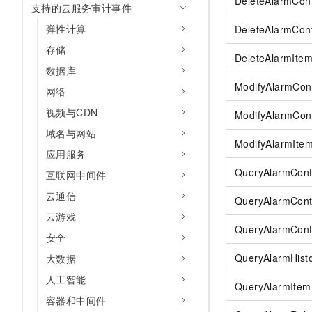
DeleteAlarmCon
支持的云服务审计事件
AI 产品 免费试用
网络
安全
云开发大赛
Tableau 订阅
1亿+ 大模型 tokens 和 
弹性计算
DeleteAlarmCon
可观测
入门学习赛
中间件
AI空中课堂在线直播课
存储
140+云产品 免费试用
DeleteAlarmIte
大模型服务
上云与迁云
数据库
产品新客免费试用，最长1
数据库
生态解决方案
ModifyAlarmCon
千问AI平台-Token Plan
网络
企业出海
大模型ACA认证体验
大数据计算
视频与CDN
助力企业全员 AI 认知与能
ModifyAlarmCon
行业生态解决方案
政企业务
媒体服务
域名与网站
千问AI平台-模型体验
开发者生态解决方案
ModifyAlarmIte
在线体验全尺寸、多种模态
应用服务
企业服务与云通信
AI 开发和 AI 应用解决
QueryAlarmCont
互联网中间件
Happy 系列大模型
域名与网站
云通信
QueryAlarmCont
终端用户计算
云游戏
QueryAlarmCont
安全
Serverless
大模型解决方案
QueryAlarmHist
大数据
开发工具
快速部署 Dify，高效搭建 
人工智能
QueryAlarmItem
迁移与运维管理
容器和中间件