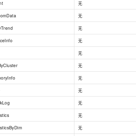
nt
无
tomData
无
yTrend
无
ceInfo
无
无
yCluster
无
oryInfo
无
e
无
ckLog
无
stics
无
sticsByDim
无