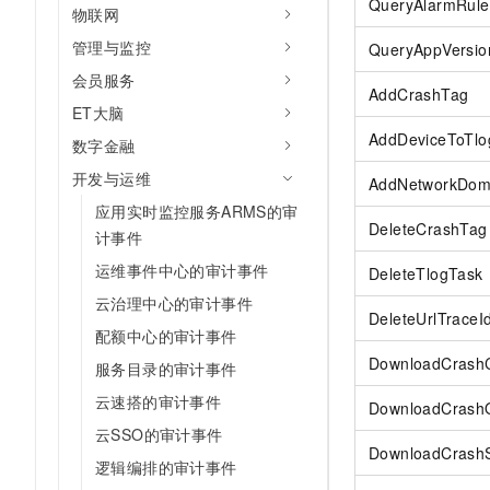
QueryAlarmRule
10 分钟在聊天系统中增加
物联网
专有云
管理与监控
QueryAppVersio
会员服务
AddCrashTag
ET大脑
AddDeviceToTlo
数字金融
开发与运维
AddNetworkDom
应用实时监控服务ARMS的审
DeleteCrashTag
计事件
运维事件中心的审计事件
DeleteTlogTask
云治理中心的审计事件
DeleteUrlTraceI
配额中心的审计事件
DownloadCrash
服务目录的审计事件
云速搭的审计事件
DownloadCrashO
云SSO的审计事件
DownloadCrashS
逻辑编排的审计事件