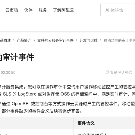
云市场
伙伴
服务
了解阿里云
AI 特惠
数据与 API
成为产品伙伴
企业增值服务
最佳实践
价格计算器
AI 场景体
基础软件
产品伙伴合
阿里云认证
市场活动
配置报价
大模型
品概述
产品简介
支持的云服务审计事件
开发与运维
移动监控的审计事
自助选配和估算价格
新方式
域名与网站
睿译宝，AI翻译排版一步到位
智启 AI 普惠权益
产品生态集成认证中心
企业支持计划
云上春晚
千问官方 MaaS 平台，为开发者和 Agent 而生，新用户赠送 1 亿 + tokens 额度
云服务器 EC
Qwen Aud
AI Coding
阿里云Maa
2026 阿里云
为企业打
数据集
Windows
大模型认证
模型
NEW
NEW
交付可用成果
值低价云产品抢先购
提供智能易用的域名与建站服务
上传文档即自动完成翻译和格式还原
至高享 1亿+免费 tokens，加速 Al 应用落地
安全可靠、弹
智能编程，一键
的审计事件
产品生态伙伴
专家技术服务
云上奥运之旅
弹性计算合作
阿里云中企出
手机三要素
宝塔 Linux
全部认证
价格优势
有专属领域专家
对象存储 OSS
GLM-5.2：长任务时代开源旗舰模型
阿里云 OPC 创新助力计划
云数据库 RD
即刻拥有 DeepS
AI 电商营销
产品生态伙伴工作台
企业增值服务台
云栖战略参考
云存储合作计
云栖大会
身份实名认证
CentOS
训练营
推动算力普惠，释放技术红利
的大模型服务
最高返9万
多领域专家智能体,一键组建 AI 虚拟交付团队
至高百万元 Token 补贴，加速一人公司成长
稳定、安全、高性价比、高性能的云存储服务
真正可用的 1M 上下文,一次完成代码全链路开发
轻松解锁专属 Dee
从图文生成到
复制 MD 格式
 02:30:50
云上的中国
数据库合作计
活动全景
短信
Docker
图片和
站式影视创作平台
人工智能平台 PAI
Hermes Agent，打造自进化智能体
Token Plan 模型订阅计划
Qoder
5 分钟轻松部署
AI 广告创作
企业成长
大模型
NEW
信息公告
审计服务集成，您可以在操作审计中查询用户操作移动监控产生的管控
看见新力量
云网络合作计
OCR 文字识别
JAVA
级电脑
证享300元代金券
可视化编排打通从文字构思到成片全链路闭环
一站式AI开发、训练和推理服务
自主进化，持久记忆，越用越聪明
Qwen3.8-Max 首发尝鲜，限时加量 10 倍，夜间低至2折
面向真实软件
图文、视频一
Kimi-K3
HappyHors
务
SLS
的
LogStore
或对象存储
OSS
的存储空间中，满足实时审计、
NEW
魔搭 Mode
loud
服务实践
官网公告
Kimi 最新旗舰模型，长程编程与推理利器
让文字生成流
金融模力时刻
Salesforce O
版
发票查验
全能环境
Qoder CN
Claude Code + GStack 打造工程团队
千问办公，限时限量积分加倍
云原生数据库 P
低代码高效构
AI 建站
NEW
户通过
OpenAPI
或控制台等方式操作云资源时产生的管控事件，移动
作计划
计划
创新中心
魔搭 ModelSc
健康状态
让AI从“聊天伙伴”进化为能干活的“数字员工”
覆盖公网/内网、递归/权威、移动APP等全场景解析服务
安装技能 GStack，拥有专属 AI 工程团队
你的AI工作搭子，覆盖日常办公高频场景
基于千问大模型等，支持代码智能生成、研发智能问答
0 代码专业建
，部分事件缺少的事件含义后续将逐步完善。
客户案例
天气预报查询
操作系统
Deepseek-v4-pro
HappyHors
态合作计划
态智能体模型
旗舰 MoE 大模型，百万上下文与顶尖推理能力
图生视频，流
Compute
同享
容器服务 Kubernetes 版 ACK
万小智 AI 建站低至 15元/月
云防火墙
AI 短剧/漫剧
快递物流查询
WordPress
事件含义
成为服务伙
高校合作
式云数据仓库
点，立即开启云上创新
提供一站式管理容器应用的 K8s 服务
送.CN域名，送备案服务码
云原生的云上
AI助力短剧
GLM-5.2
Wan2.7-T
Ubuntu