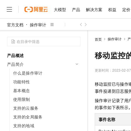
大模型
产品
解决方案
权益
定价
官方文档
操作审计
大模型
产品
解决方案
权益
定价
云市场
伙伴
服务
了解阿里云
精选产品
精选解决方案
普惠上云
产品定价
精选商城
成为销售伙伴
售前咨询
为什么选择阿里云
千问AI平台
操作审计
产
首页
了解云产品的定价详情
大模型服务平台百炼
千问办公，解锁你的工作
普惠上云 官方力荐
分销伙伴
在线服务
网站建设
什么是云计算
大
大模型服务与应用平台
企业级Agent产品，直接
云服务器38元/年起，超
移动监控
产品概述
咨询伙伴
多端小程序
技术领先
云上成本管理
售后服务
千问大模型
Agency Agents：拥
官方推荐返现计划
大模型
产品简介
大模型
精选产品
精选解决方案
Salesforce 国际版订阅
稳定可靠
管理和优化成本
多元化、高性能、安全可靠
推荐新用户得奖励，单订单
更新时间：
2023-02-07
销售伙伴合作计划
什么是操作审计
自助服务
友盟天域
安全合规
人工智能与机器学习
AI
文本生成
无影云电脑
HappyHorse 打造一
云工开物
功能特性
移动监控已与操作
无影生态合作计划
在线服务
观测云
分析师报告
随时随地安全接入的云上超
高校专属算力普惠，学生认
计算
互联网应用开发
基本概念
Qwen3.8-Max
事件投递到日志服
HOT
Salesforce On Alibaba C
工单服务
智能体时代全能旗舰模型
Tuya 物联网平台阿里云
研究报告与白皮书
使用限制
云解析DNS
快速拥有专属 OpenClaw
操作审计记录了用
Consulting Partner 合
大数据
容器
免费试用
短信专区
的事件如下表所示
支持的云服务
蓝凌 OA
Qwen3.7-Plus
AI 大模型销售与服务生
现代化应用
存储
天池大赛
能看、能想、能动手的多模
支持的全局服务
云原生大数据计算服务 Max
解决方案免费试用 新老
电子合同
事件名称
面向分析的企业级SaaS模
最高领取价值200元试用
安全
支持的地域
网络与CDN
AI 算法大赛
Qwen3-VL-Plus
畅捷通