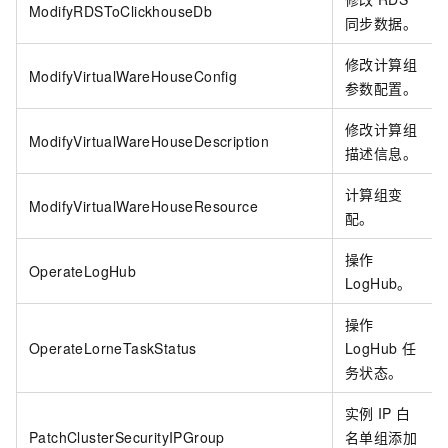
ModifyRDSToClickhouseDb
同步数据。
修改计算组
ModifyVirtualWareHouseConfig
参数配置。
修改计算组
ModifyVirtualWareHouseDescription
描述信息。
计算组变
ModifyVirtualWareHouseResource
配。
操作
OperateLogHub
LogHub。
操作
OperateLorneTaskStatus
LogHub
任
务状态。
实例
IP
白
PatchClusterSecurityIPGroup
名单组添加