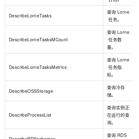
查询
Lorne
DescribeLorneTasks
任务。
查询
Lorne
DescribeLorneTasksMCount
任务数
量。
查询
Lorne
DescribeLorneTasksMetrics
任务指
标。
查询冷存
DescribeOSSStorage
储。
查询实例正
DescribeProcessList
在运行的查
询。
查询
RDS
DescribeRDSschemas