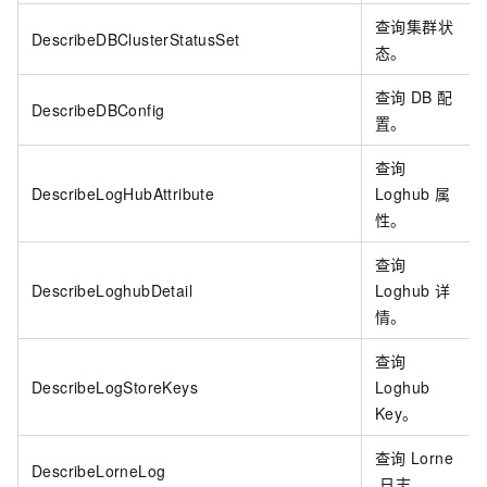
查询集群状
DescribeDBClusterStatusSet
态。
查询
DB
配
DescribeDBConfig
置。
查询
DescribeLogHubAttribute
Loghub
属
性。
查询
DescribeLoghubDetail
Loghub
详
情。
查询
DescribeLogStoreKeys
Loghub
Key。
查询
Lorne
DescribeLorneLog
日志。