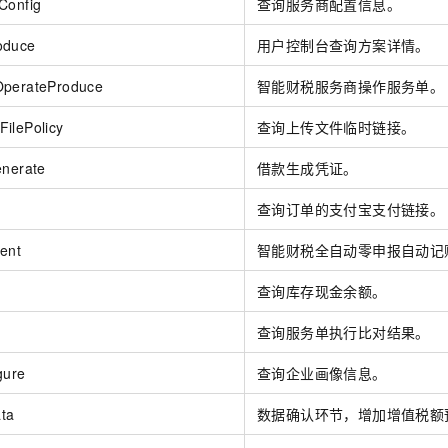
Config
查询服务商配置信息。
一个 AI 助手
即刻拥有 DeepSeek-R1 满血版
超强辅助，Bol
在企业官网、通讯软件中为客户提供 AI 客服
多种方案随心选，轻松解锁专属 DeepSeek
oduce
用户控制台查询方案详情。
OperateProduce
智能财税服务商操作服务单。
ilePolicy
查询上传文件临时链接。
enerate
借款生成凭证。
查询订单的支付宝支付链接。
gent
智能财税全自动零申报自动记
h
查询库存现金余额。
查询服务单执行比对结果。
gure
查询企业画像信息。
ta
数据确认环节，增加增值税额