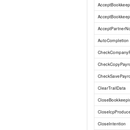
AcceptBookkeep
AcceptBookkeep
AcceptPartnerNot
AutoCompletion
CheckCompany
CheckCopyPayro
CheckSavePayrol
ClearTrailData
CloseBookkeepi
CloseIcpProduc
CloseIntention