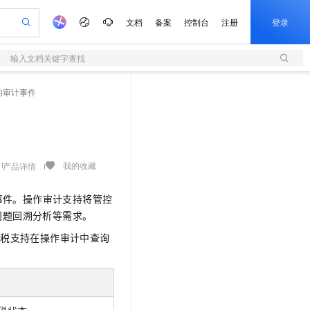
文档
备案
控制台
注册
登录
输入文档关键字查找
验
作计划
器
AI 活动
专业服务
服务伙伴合作计划
开发者社区
加入我们
服务平台百炼
阿里云 OPC 创新助力计划
的审计事件
一站式生成采购清单，支持单品或批量购买
S
io：打造专属 AI 语音助手
S产品伙伴计划（繁花）
峰会
造的大模型服务与应用开发平台
轻量应用服务器
一句话生成原生可编辑精美 PPT 文稿
AI 生产力先锋
Al MaaS 服务伙伴赋能合作
域名
博文
Careers
至高可申请百万元
性可伸缩的云计算服务
开启高性价比 AI 编程新体验
Qwen-Audio-3.0-Realtime 端到端实时语音角色扮演
输入一句话想法, 轻松生成专业的 PPT
先锋实践拓展 AI 生产力的边界
快速构建应用程序和网站，即刻迈出上云第一步
Token 补贴，五大权
计划
海大会
伙伴信用分合作计划
商标
问答
社会招聘
益加速 OPC 成功
S
eek-V4-Pro
数字证书管理服务（原SSL证书）
一键部署幻兽帕鲁游戏服务器
飞天发布时刻
HOT
划
备案
电子书
校园招聘
pSeek-V4-Pro
视频创作，一键激活电商全链路生产力
全托管，含MySQL、PostgreSQL、SQL Server、MariaDB多引擎
实现全站HTTPS，呈现可信的WEB访问
一键购买专属联机服务器，轻松开启游戏
所见，即是所愿
我的收藏
产品详情
更多支持
划
公司注册
镜像站
视频生成
语音识别与合成
专属 QwenPaw
短信服务
漫剧工坊：一站式动画创作平台
AI 实训营
HOT
事件。操作审计支持将管控
合作伙伴培训与认证
划
上云迁移
的智能体编程平台
站生成，高效打造优质广告素材
从聊天伙伴进化为能主动干活的本地数字员工
快速生产连贯的高质量长漫剧
从基础到进阶，Agent 创客手把手教你
国内短信简单易用，安全可靠，秒级触达，全球覆盖200+国家和地区。
e-1.1-T2V
Qwen3-TTS-Flash
问题回溯分析等需求。
lScope
我要反馈
查询合作伙伴
畅细腻的高质量视频
离线语音合成大模型，多语言方言自适应，低延迟高稳定
n Alibaba Cloud ISV 合作
代维服务
olarDB
建企业门户网站
大数据开发治理平台 DataWorks
10 分钟搭建微信、支付宝小程序
财税支持在操作审计中查询
创新加速
ope
登录合作伙伴管理后台
我要建议
站，无忧落地极速上线
以可视化方式快速构建移动和 PC 门户网站
100%兼容MySQL、PostgreSQL，兼容Oracle，支持集中和分布式
高效部署网站，快速应用到小程序
Data Agent 驱动的一站式 Data+AI 开发治理平台
e-1.1-I2V
Cosyvoice-V3-Flash
安全
畅自然，细节丰富
高表现力语音合成大模型，语音克隆听感自然
我要投诉
上云场景组合购
伴
边界网络安全防护产品
漫剧创作，剧本、分镜、视频高效生成
覆盖90%+业务场景，专享组合折扣价
2V
VPN
Fun-ASR