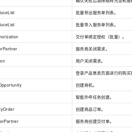
确认失败后清除结转凭证和报
服务生态伙伴
视觉 Coding、空间感知、多模态思考等全面升级
1M上下文，专为长程任务能力而生
云工开物
企业应用
Night Plan 支持 Qwen 3.8-Max
AI 办公
NEW
Red Hat
30+ 款产品免费体验
夜间 5 折，Qwen/Meoo/TokenPlan 客户专享
AI智能应用
uceList
批量导出服务单列表。
科研合作
ERP
堂（旗舰版）
SUSE
智能客服
uceList
批量导入服务单列表。
AI 应用构建
大模型原生
CRM
2个月
自动承接线索
建站小程序
orization
交付单绑定授权（批量）。
Qoder
大模型服务平台百炼-应用模版
OA 办公系统
HOT
NEW
面向真实软件
个人版上线、团队版降价；千问3.8-Max首发发尝鲜
丰富多元化的应用模版和解决方案
力提升
orPartner
服务商关闭需求。
财税管理
模板建站
万有无界
大模型服务平台百炼-智能体
400电话
定制建站
ion
用户关闭需求。
的模型效果
灵活可视化地构建企业级 Agent
方案
广告营销
模板小程序
登录产品售卖页面进行的购买
秒悟
人工智能平台 PAI
定制小程序
云端极速 AI 
新一代 AI 视频生成模型，深度适配广告营销等场景
AI Native 的算法工程平台，一站式完成建模、训练、推理服务部署
pportunity
创建商机。
APP 开发
智能外呼任务创建。
建站系统
tyOrder
创建商品订单。
AI 应用
10分钟微调：让0.6B模型媲美235B模型
多模态数据信
orPartner
服务商创建交付单。
依托云原生高可用架构,实现Dify私有化部署
用1%尺寸在特定领域达到大模型90%以上效果