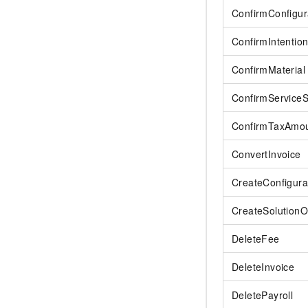
ConfirmConfigur
ConfirmIntentio
ConfirmMaterial
ConfirmService
ConfirmTaxAm
ConvertInvoice
CreateConfigura
CreateSolutionO
DeleteFee
DeleteInvoice
DeletePayroll