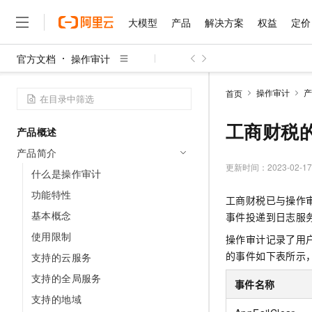
大模型
产品
解决方案
权益
定价
官方文档
操作审计
大模型
产品
解决方案
权益
定价
云市场
伙伴
服务
了解阿里云
精选产品
精选解决方案
普惠上云
产品定价
精选商城
成为销售伙伴
售前咨询
为什么选择阿里云
千问AI平台
操作审计
产
首页
了解云产品的定价详情
大模型服务平台百炼
千问办公，解锁你的工作
普惠上云 官方力荐
分销伙伴
在线服务
网站建设
什么是云计算
大
大模型服务与应用平台
企业级Agent产品，直接
云服务器38元/年起，超
工商财税
产品概述
咨询伙伴
多端小程序
技术领先
云上成本管理
售后服务
千问大模型
Agency Agents：拥
官方推荐返现计划
大模型
产品简介
大模型
精选产品
精选解决方案
Salesforce 国际版订阅
稳定可靠
管理和优化成本
多元化、高性能、安全可靠
推荐新用户得奖励，单订单
更新时间：
2023-02-17
销售伙伴合作计划
什么是操作审计
自助服务
友盟天域
安全合规
人工智能与机器学习
AI
文本生成
无影云电脑
HappyHorse 打造一
云工开物
功能特性
工商财税已与操作
无影生态合作计划
在线服务
观测云
分析师报告
随时随地安全接入的云上超
高校专属算力普惠，学生认
计算
互联网应用开发
基本概念
Qwen3.8-Max
事件投递到日志服
HOT
Salesforce On Alibaba C
工单服务
智能体时代全能旗舰模型
Tuya 物联网平台阿里云
研究报告与白皮书
使用限制
云解析DNS
快速拥有专属 OpenClaw
操作审计记录了用
Consulting Partner 合
大数据
容器
免费试用
短信专区
的事件如下表所示
支持的云服务
蓝凌 OA
Qwen3.7-Plus
AI 大模型销售与服务生
现代化应用
存储
天池大赛
能看、能想、能动手的多模
支持的全局服务
云原生大数据计算服务 Max
解决方案免费试用 新老
电子合同
事件名称
面向分析的企业级SaaS模
最高领取价值200元试用
安全
支持的地域
网络与CDN
AI 算法大赛
Qwen3-VL-Plus
畅捷通