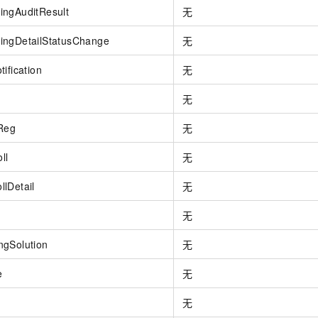
ingAuditResult
无
ingDetailStatusChange
无
ification
无
无
Reg
无
ll
无
lDetail
无
无
ngSolution
无
e
无
无