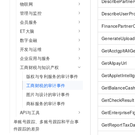
DescribePartner
10 分钟在聊天系统中增加
物联网
专有云
管理与监控
DescribeUserPr
会员服务
FinancePartner
ET大脑
GenerateUploadF
数字金融
开发与运维
GetAcctgpltAliG
企业应用与服务
GetAlipayUrl
工商财税与知识产权
GetAppletIntelli
版权与专利服务的审计事件
工商财税的审计事件
GetBalanceCas
图片与设计的审计事件
GetCheckResult
商标服务的审计事件
API与工具
GetEnterpriseFi
单账号跟踪、多账号跟踪和平台事
GetReportTaxDa
件跟踪的差异