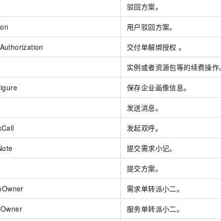
驳回方案。
ion
用户驳回方案。
uthorization
交付单解绑授权 。
实例或者资源包等的续费操作
igure
保存企业画像信息。
发送消息。
Call
发起双呼。
Note
提交需求小记。
提交方案。
onOwner
需求单转派小二。
eOwner
服务单转派小二。