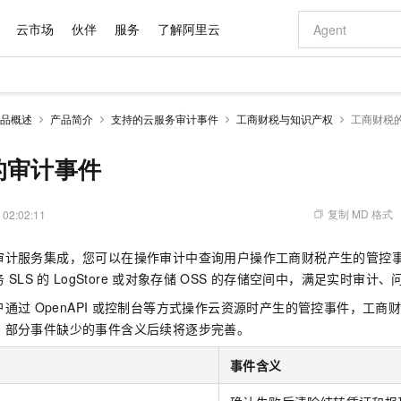
云市场
伙伴
服务
了解阿里云
AI 特惠
数据与 API
成为产品伙伴
企业增值服务
最佳实践
价格计算器
AI 场景体
基础软件
产品伙伴合
阿里云认证
市场活动
配置报价
大模型
品概述
产品简介
支持的云服务审计事件
工商财税与知识产权
工商财税
自助选配和估算价格
新方式
域名与网站
睿译宝，AI翻译排版一步到位
智启 AI 普惠权益
产品生态集成认证中心
企业支持计划
云上春晚
千问官方 MaaS 平台，为开发者和 Agent 而生，新用户赠送 1 亿 + tokens 额度
云服务器 EC
Qwen Aud
AI Coding
阿里云Maa
2026 阿里云
为企业打
数据集
Windows
大模型认证
模型
NEW
NEW
交付可用成果
值低价云产品抢先购
提供智能易用的域名与建站服务
上传文档即自动完成翻译和格式还原
至高享 1亿+免费 tokens，加速 Al 应用落地
安全可靠、弹
智能编程，一键
的审计事件
产品生态伙伴
专家技术服务
云上奥运之旅
弹性计算合作
阿里云中企出
手机三要素
宝塔 Linux
全部认证
价格优势
有专属领域专家
对象存储 OSS
GLM-5.2：长任务时代开源旗舰模型
阿里云 OPC 创新助力计划
云数据库 RD
即刻拥有 DeepS
AI 电商营销
产品生态伙伴工作台
企业增值服务台
云栖战略参考
云存储合作计
云栖大会
身份实名认证
CentOS
训练营
推动算力普惠，释放技术红利
的大模型服务
最高返9万
多领域专家智能体,一键组建 AI 虚拟交付团队
至高百万元 Token 补贴，加速一人公司成长
稳定、安全、高性价比、高性能的云存储服务
真正可用的 1M 上下文,一次完成代码全链路开发
轻松解锁专属 Dee
从图文生成到
复制 MD 格式
 02:02:11
云上的中国
数据库合作计
活动全景
短信
Docker
图片和
站式影视创作平台
人工智能平台 PAI
Hermes Agent，打造自进化智能体
Token Plan 模型订阅计划
Qoder
5 分钟轻松部署
AI 广告创作
企业成长
大模型
NEW
信息公告
审计服务集成，您可以在操作审计中查询用户操作工商财税产生的管控
看见新力量
云网络合作计
OCR 文字识别
JAVA
级电脑
证享300元代金券
可视化编排打通从文字构思到成片全链路闭环
一站式AI开发、训练和推理服务
自主进化，持久记忆，越用越聪明
Qwen3.8-Max 首发尝鲜，限时加量 10 倍，夜间低至2折
面向真实软件
图文、视频一
Kimi-K3
HappyHors
务
SLS
的
LogStore
或对象存储
OSS
的存储空间中，满足实时审计、
NEW
魔搭 Mode
loud
服务实践
官网公告
Kimi 最新旗舰模型，长程编程与推理利器
让文字生成流
金融模力时刻
Salesforce O
版
发票查验
全能环境
Qoder CN
Claude Code + GStack 打造工程团队
千问办公，限时限量积分加倍
云原生数据库 P
低代码高效构
AI 建站
NEW
户通过
OpenAPI
或控制台等方式操作云资源时产生的管控事件，工商
作计划
计划
创新中心
魔搭 ModelSc
健康状态
让AI从“聊天伙伴”进化为能干活的“数字员工”
覆盖公网/内网、递归/权威、移动APP等全场景解析服务
安装技能 GStack，拥有专属 AI 工程团队
你的AI工作搭子，覆盖日常办公高频场景
基于千问大模型等，支持代码智能生成、研发智能问答
0 代码专业建
，部分事件缺少的事件含义后续将逐步完善。
客户案例
天气预报查询
操作系统
Deepseek-v4-pro
HappyHors
态合作计划
态智能体模型
旗舰 MoE 大模型，百万上下文与顶尖推理能力
图生视频，流
Compute
同享
容器服务 Kubernetes 版 ACK
万小智 AI 建站低至 15元/月
云防火墙
AI 短剧/漫剧
快递物流查询
WordPress
事件含义
成为服务伙
高校合作
式云数据仓库
点，立即开启云上创新
提供一站式管理容器应用的 K8s 服务
送.CN域名，送备案服务码
云原生的云上
AI助力短剧
GLM-5.2
Wan2.7-T
Ubuntu