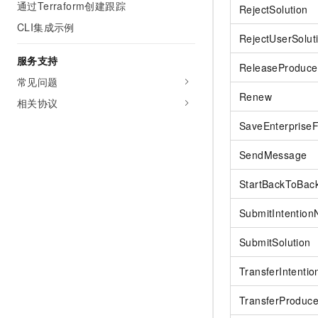
通过Terraform创建跟踪
RejectSolution
CLI集成示例
RejectUserSolut
服务支持
ReleaseProduceA
常见问题
Renew
相关协议
SaveEnterpriseF
SendMessage
StartBackToBack
SubmitIntention
SubmitSolution
TransferIntenti
TransferProduc