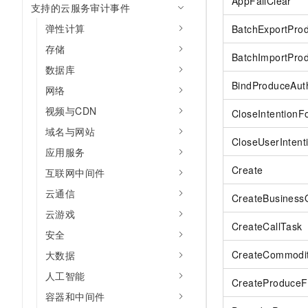
AppFailClear
支持的云服务审计事件
AI 产品 免费试用
网络
安全
云开发大赛
Tableau 订阅
1亿+ 大模型 tokens 和 
弹性计算
BatchExportProd
可观测
入门学习赛
中间件
AI空中课堂在线直播课
存储
140+云产品 免费试用
BatchImportProd
大模型服务
上云与迁云
数据库
产品新客免费试用，最长1
数据库
生态解决方案
BindProduceAuth
千问AI平台-Token Plan
网络
企业出海
大模型ACA认证体验
大数据计算
视频与CDN
助力企业全员 AI 认知与能
CloseIntentionF
行业生态解决方案
政企业务
媒体服务
域名与网站
千问AI平台-模型体验
开发者生态解决方案
CloseUserIntent
在线体验全尺寸、多种模态
应用服务
企业服务与云通信
AI 开发和 AI 应用解决
Create
互联网中间件
Happy 系列大模型
域名与网站
云通信
CreateBusinessO
终端用户计算
云游戏
CreateCallTask
安全
Serverless
大模型解决方案
CreateCommodi
大数据
开发工具
快速部署 Dify，高效搭建 
人工智能
CreateProduceF
迁移与运维管理
容器和中间件