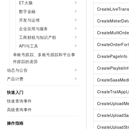
ET大脑
CreateLiveTran
数字金融
开发与运维
CreateMeterDeta
企业应用与服务
CreateMultiOrde
工商财税与知识产权
CreateOrderFor
API与工具
单账号跟踪、多账号跟踪和平台事
CreatePageInfo
件跟踪的差异
CreatePlaylistIn
动态与公告
产品计费
CreateSaasMedi
CreateTrailAppL
快速入门
快速查询事件
CreateUploadMe
高级查询事件
CreateUploadS
操作指南
CreateUploadSt