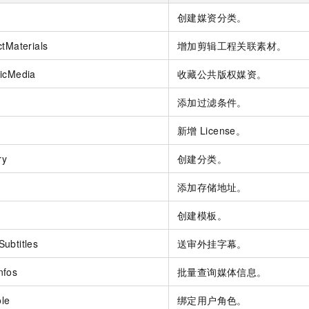
服务生态伙伴
视觉 Coding、空间感知、多模态思考等全面升级
1M上下文，专为长程任务能力而生
云工开物
企业应用
Night Plan 支持 Qwen 3.8-Max
AI 办公
NEW
创建媒资分类。
Red Hat
30+ 款产品免费体验
夜间 5 折，Qwen/Meoo/TokenPlan 客户专享
AI智能应用
科研合作
ERP
ctMaterials
增加剪辑工程关联素材。
堂（旗舰版）
SUSE
智能客服
AI 应用构建
大模型原生
CRM
2个月
自动承接线索
licMedia
收藏公共版权媒资。
建站小程序
Qoder
大模型服务平台百炼-应用模版
OA 办公系统
HOT
NEW
s
添加过滤条件。
面向真实软件
个人版上线、团队版降价；千问3.8-Max首发发尝鲜
丰富多元化的应用模版和解决方案
力提升
财税管理
模板建站
新增
License。
万有无界
大模型服务平台百炼-智能体
400电话
定制建站
的模型效果
灵活可视化地构建企业级 Agent
ry
创建分类。
方案
广告营销
模板小程序
秒悟
人工智能平台 PAI
添加存储地址。
定制小程序
云端极速 AI 
新一代 AI 视频生成模型，深度适配广告营销等场景
AI Native 的算法工程平台，一站式完成建模、训练、推理服务部署
APP 开发
创建模板。
建站系统
ubtitles
送审外挂字幕。
nfos
批量查询媒体信息。
AI 应用
10分钟微调：让0.6B模型媲美235B模型
多模态数据信
依托云原生高可用架构,实现Dify私有化部署
用1%尺寸在特定领域达到大模型90%以上效果
le
绑定用户角色。