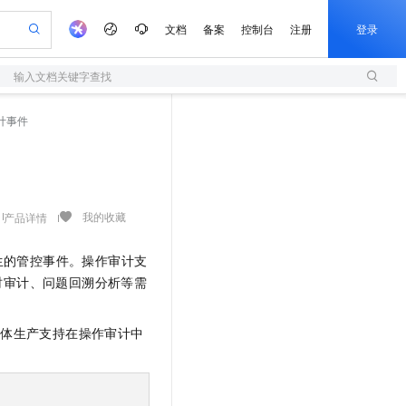
文档
备案
控制台
注册
登录
输入文档关键字查找
验
作计划
器
AI 活动
专业服务
服务伙伴合作计划
开发者社区
加入我们
服务平台百炼
阿里云 OPC 创新助力计划
计事件
一站式生成采购清单，支持单品或批量购买
S
io：打造专属 AI 语音助手
S产品伙伴计划（繁花）
峰会
造的大模型服务与应用开发平台
轻量应用服务器
一句话生成原生可编辑精美 PPT 文稿
AI 生产力先锋
Al MaaS 服务伙伴赋能合作
域名
博文
Careers
至高可申请百万元
性可伸缩的云计算服务
开启高性价比 AI 编程新体验
Qwen-Audio-3.0-Realtime 端到端实时语音角色扮演
输入一句话想法, 轻松生成专业的 PPT
先锋实践拓展 AI 生产力的边界
快速构建应用程序和网站，即刻迈出上云第一步
Token 补贴，五大权
计划
海大会
伙伴信用分合作计划
商标
问答
社会招聘
益加速 OPC 成功
S
eek-V4-Pro
数字证书管理服务（原SSL证书）
一键部署幻兽帕鲁游戏服务器
飞天发布时刻
HOT
划
备案
电子书
校园招聘
pSeek-V4-Pro
视频创作，一键激活电商全链路生产力
全托管，含MySQL、PostgreSQL、SQL Server、MariaDB多引擎
实现全站HTTPS，呈现可信的WEB访问
一键购买专属联机服务器，轻松开启游戏
所见，即是所愿
我的收藏
产品详情
更多支持
划
公司注册
镜像站
视频生成
语音识别与合成
专属 QwenPaw
短信服务
漫剧工坊：一站式动画创作平台
AI 实训营
HOT
生的管控事件。操作审计支
合作伙伴培训与认证
划
上云迁移
的智能体编程平台
站生成，高效打造优质广告素材
从聊天伙伴进化为能主动干活的本地数字员工
快速生产连贯的高质量长漫剧
从基础到进阶，Agent 创客手把手教你
国内短信简单易用，安全可靠，秒级触达，全球覆盖200+国家和地区。
e-1.1-T2V
Qwen3-TTS-Flash
时审计、问题回溯分析等需
lScope
我要反馈
查询合作伙伴
畅细腻的高质量视频
离线语音合成大模型，多语言方言自适应，低延迟高稳定
n Alibaba Cloud ISV 合作
代维服务
olarDB
建企业门户网站
大数据开发治理平台 DataWorks
10 分钟搭建微信、支付宝小程序
创新加速
ope
登录合作伙伴管理后台
我要建议
站，无忧落地极速上线
以可视化方式快速构建移动和 PC 门户网站
100%兼容MySQL、PostgreSQL，兼容Oracle，支持集中和分布式
高效部署网站，快速应用到小程序
Data Agent 驱动的一站式 Data+AI 开发治理平台
媒体生产支持在操作审计中
e-1.1-I2V
Cosyvoice-V3-Flash
安全
畅自然，细节丰富
高表现力语音合成大模型，语音克隆听感自然
我要投诉
上云场景组合购
伴
边界网络安全防护产品
漫剧创作，剧本、分镜、视频高效生成
覆盖90%+业务场景，专享组合折扣价
2V
VPN
Fun-ASR