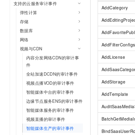
支持的云服务审计事件
AI 产品 免费试用
网络
安全
云开发大赛
AddCategory
Tableau 订阅
1亿+ 大模型 tokens 和 
弹性计算
可观测
入门学习赛
中间件
AddEditingProje
AI空中课堂在线直播课
存储
140+云产品 免费试用
大模型服务
上云与迁云
数据库
产品新客免费试用，最长1
数据库
AddFavoritePub
生态解决方案
千问AI平台-Token Plan
网络
企业出海
大模型ACA认证体验
大数据计算
AddFilterConfig
视频与CDN
助力企业全员 AI 认知与能
行业生态解决方案
政企业务
媒体服务
AddLicense
内容分发网络CDN的审计事
千问AI平台-模型体验
开发者生态解决方案
件
在线体验全尺寸、多种模态
企业服务与云通信
AddSaasCatego
AI 开发和 AI 应用解决
全站加速DCDN的审计事件
Happy 系列大模型
域名与网站
AddStorage
视频点播VOD的审计事件
智能媒体中台的审计事件
终端用户计算
AddTemplate
边缘节点服务ENS的审计事件
Serverless
大模型解决方案
AuditSaasMediaS
智能媒体服务的审计事件
开发工具
BatchGetMediaI
视频直播的审计事件
快速部署 Dify，高效搭建 
智能媒体生产的审计事件
迁移与运维管理
BindSaasUserRo