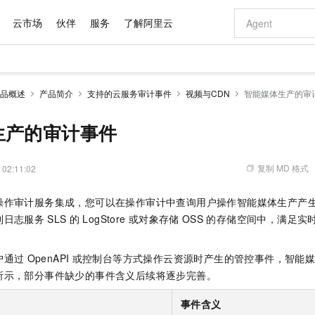
云市场
伙伴
服务
了解阿里云
AI 特惠
数据与 API
成为产品伙伴
企业增值服务
最佳实践
价格计算器
AI 场景体
基础软件
产品伙伴合
阿里云认证
市场活动
配置报价
大模型
品概述
产品简介
支持的云服务审计事件
视频与CDN
智能媒体生产的审
自助选配和估算价格
新方式
域名与网站
睿译宝，AI翻译排版一步到位
智启 AI 普惠权益
产品生态集成认证中心
企业支持计划
云上春晚
千问官方 MaaS 平台，为开发者和 Agent 而生，新用户赠送 1 亿 + tokens 额度
云服务器 EC
Qwen Aud
AI Coding
阿里云Maa
2026 阿里云
为企业打
数据集
Windows
大模型认证
模型
NEW
NEW
交付可用成果
值低价云产品抢先购
提供智能易用的域名与建站服务
上传文档即自动完成翻译和格式还原
至高享 1亿+免费 tokens，加速 Al 应用落地
安全可靠、弹
智能编程，一键
生产的审计事件
产品生态伙伴
专家技术服务
云上奥运之旅
弹性计算合作
阿里云中企出
手机三要素
宝塔 Linux
全部认证
价格优势
有专属领域专家
对象存储 OSS
GLM-5.2：长任务时代开源旗舰模型
阿里云 OPC 创新助力计划
云数据库 RD
即刻拥有 DeepS
AI 电商营销
产品生态伙伴工作台
企业增值服务台
云栖战略参考
云存储合作计
云栖大会
身份实名认证
CentOS
训练营
推动算力普惠，释放技术红利
的大模型服务
最高返9万
多领域专家智能体,一键组建 AI 虚拟交付团队
至高百万元 Token 补贴，加速一人公司成长
稳定、安全、高性价比、高性能的云存储服务
真正可用的 1M 上下文,一次完成代码全链路开发
轻松解锁专属 Dee
从图文生成到
复制 MD 格式
 02:11:02
云上的中国
数据库合作计
活动全景
短信
Docker
图片和
站式影视创作平台
人工智能平台 PAI
Hermes Agent，打造自进化智能体
Token Plan 模型订阅计划
Qoder
5 分钟轻松部署
AI 广告创作
企业成长
大模型
NEW
信息公告
操作审计服务集成，您可以在操作审计中查询用户操作智能媒体生产产
看见新力量
云网络合作计
OCR 文字识别
JAVA
级电脑
证享300元代金券
可视化编排打通从文字构思到成片全链路闭环
一站式AI开发、训练和推理服务
自主进化，持久记忆，越用越聪明
Qwen3.8-Max 首发尝鲜，限时加量 10 倍，夜间低至2折
面向真实软件
图文、视频一
Kimi-K3
HappyHors
到日志服务
SLS
的
LogStore
或对象存储
OSS
的存储空间中，满足实
NEW
魔搭 Mode
loud
服务实践
官网公告
Kimi 最新旗舰模型，长程编程与推理利器
让文字生成流
金融模力时刻
Salesforce O
版
发票查验
全能环境
Qoder CN
Claude Code + GStack 打造工程团队
千问办公，限时限量积分加倍
云原生数据库 P
低代码高效构
AI 建站
NEW
作计划
计划
创新中心
魔搭 ModelSc
健康状态
让AI从“聊天伙伴”进化为能干活的“数字员工”
覆盖公网/内网、递归/权威、移动APP等全场景解析服务
安装技能 GStack，拥有专属 AI 工程团队
你的AI工作搭子，覆盖日常办公高频场景
基于千问大模型等，支持代码智能生成、研发智能问答
0 代码专业建
户通过
OpenAPI
或控制台等方式操作云资源时产生的管控事件，智能
客户案例
天气预报查询
操作系统
Deepseek-v4-pro
HappyHors
态合作计划
所示，部分事件缺少的事件含义后续将逐步完善。
态智能体模型
旗舰 MoE 大模型，百万上下文与顶尖推理能力
图生视频，流
Compute
同享
容器服务 Kubernetes 版 ACK
万小智 AI 建站低至 15元/月
云防火墙
AI 短剧/漫剧
快递物流查询
WordPress
成为服务伙
高校合作
式云数据仓库
点，立即开启云上创新
提供一站式管理容器应用的 K8s 服务
送.CN域名，送备案服务码
云原生的云上
AI助力短剧
事件含义
GLM-5.2
Wan2.7-T
Ubuntu