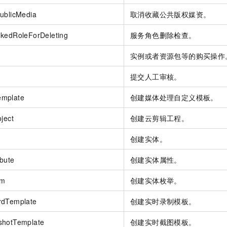
一个 AI 助手
即刻拥有 DeepSeek-R1 满血版
超强辅助，Bol
ublicMedia
取消收藏公共版权媒资。
在企业官网、通讯软件中为客户提供 AI 客服
多种方案随心选，轻松解锁专属 DeepSeek
nkedRoleForDeleting
服务角色删除检查。
实例或者资源包等的购买操作
提交人工审核。
emplate
创建媒体处理自定义模板。
ject
创建云剪辑工程。
创建实体。
ibute
创建实体属性。
um
创建实体枚举。
rdTemplate
创建实时录制模板。
shotTemplate
创建实时截图模板。