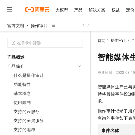
大模型
产品
解决方案
权益
定价
官方文档
操作审计
大模型
产品
解决方案
权益
定价
云市场
伙伴
服务
了解阿里云
精选产品
精选解决方案
普惠上云
产品定价
精选商城
成为销售伙伴
售前咨询
为什么选择阿里云
千问AI平台
操作审计
产
首页
了解云产品的定价详情
大模型服务平台百炼
千问办公，解锁你的工作
普惠上云 官方力荐
分销伙伴
在线服务
网站建设
什么是云计算
大
大模型服务与应用平台
企业级Agent产品，直接
云服务器38元/年起，超
智能媒体
产品概述
咨询伙伴
多端小程序
技术领先
云上成本管理
售后服务
千问大模型
Agency Agents：拥
官方推荐返现计划
大模型
产品简介
大模型
精选产品
精选解决方案
Salesforce 国际版订阅
稳定可靠
管理和优化成本
多元化、高性能、安全可靠
推荐新用户得奖励，单订单
更新时间：
2023-03-10
销售伙伴合作计划
什么是操作审计
自助服务
友盟天域
安全合规
人工智能与机器学习
AI
文本生成
无影云电脑
HappyHorse 打造一
云工开物
功能特性
智能媒体生产已与
无影生态合作计划
在线服务
观测云
分析师报告
随时随地安全接入的云上超
高校专属算力普惠，学生认
计算
互联网应用开发
基本概念
Qwen3.8-Max
持将管控事件投递
HOT
Salesforce On Alibaba C
工单服务
智能体时代全能旗舰模型
Tuya 物联网平台阿里云
研究报告与白皮书
求。
使用限制
云解析DNS
快速拥有专属 OpenClaw
Consulting Partner 合
大数据
容器
免费试用
短信专区
操作审计记录了用
支持的云服务
蓝凌 OA
Qwen3.7-Plus
AI 大模型销售与服务生
现代化应用
存储
天池大赛
查询的事件如下表
能看、能想、能动手的多模
支持的全局服务
云原生大数据计算服务 Max
解决方案免费试用 新老
电子合同
面向分析的企业级SaaS模
最高领取价值200元试用
安全
支持的地域
网络与CDN
事件名称
AI 算法大赛
Qwen3-VL-Plus
畅捷通