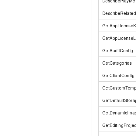
DescribePlayMet
DescribeRelated
GetAppLicense
GetAppLicenseL
GetAuditConfig
GetCategories
GetClientConfig
GetCustomTemp
GetDefaultStora
GetDynamicIma
GetEditingProjec