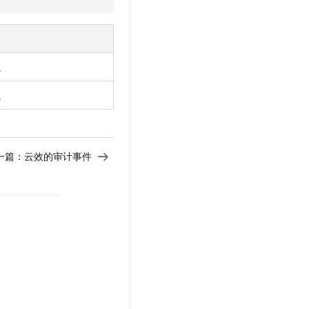
文戏情感细腻自然，动作戏激烈拳拳到肉，实现更强表演能力
支持中英文自由切换，具备更强的噪声鲁棒性
云聚AI 严选权益
SSL 证书
，一键激活高效办公新体验
精选AI产品，从模型到应用全链提效
堡垒机
AI 用量加速计划
应用
防火墙
。
、识别商机，让客服更高效、服务更出色。
新老同享，达量后返
千问办公
主机安全
NEW
。
的智能体编程平台
一站式AI生产力平台
AI 应用及服务市场
伶鹊
企业级人与Agent协作平台，接入和调度多个数字员工
智能客服平台，对话机器人、对话分析、智能外呼
一篇：
云效的审计事件
AI 应用
大模型服务平台百炼 - 全妙
大模型
应用创作平台
多模态内容创作工具，已接入 DeepSeek
自然语言处理
数据标注
机器学习
息提取
与 AI 智能体进行实时音视频通话
从文本、图片、视频中提取结构化的属性信息
构建支持视频理解的 AI 音视频实时通话应用