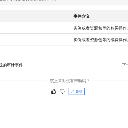
服务生态伙伴
视觉 Coding、空间感知、多模态思考等全面升级
1M上下文，专为长程任务能力而生
云工开物
企业应用
Night Plan 支持 Qwen 3.8-Max
AI 办公
NEW
Red Hat
30+ 款产品免费体验
夜间 5 折，Qwen/Meoo/TokenPlan 客户专享
AI智能应用
科研合作
事件含义
ERP
堂（旗舰版）
SUSE
智能客服
AI 应用构建
大模型原生
CRM
实例或者资源包等的购买操作
2个月
自动承接线索
建站小程序
Qoder
大模型服务平台百炼-应用模版
OA 办公系统
HOT
NEW
实例或者资源包等的续费操作
面向真实软件
个人版上线、团队版降价；千问3.8-Max首发发尝鲜
丰富多元化的应用模版和解决方案
力提升
财税管理
模板建站
万有无界
大模型服务平台百炼-智能体
400电话
定制建站
的模型效果
灵活可视化地构建企业级 Agent
送的审计事件
下
方案
广告营销
模板小程序
秒悟
人工智能平台 PAI
定制小程序
云端极速 AI 
新一代 AI 视频生成模型，深度适配广告营销等场景
AI Native 的算法工程平台，一站式完成建模、训练、推理服务部署
该文章对您有帮助吗？
APP 开发
反馈
建站系统
AI 应用
10分钟微调：让0.6B模型媲美235B模型
多模态数据信
依托云原生高可用架构,实现Dify私有化部署
用1%尺寸在特定领域达到大模型90%以上效果