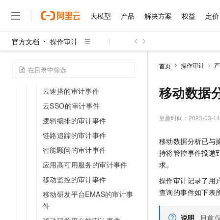
应用实时监控服务ARMS的审
大模型
产品
解决方案
权益
定价
计事件
运维事件中心的审计事件
官方文档
操作审计
云治理中心的审计事件
大模型
产品
解决方案
权益
定价
云市场
伙伴
服务
了解阿里云
精选产品
精选解决方案
普惠上云
产品定价
精选商城
成为销售伙伴
售前咨询
为什么选择阿里云
配额中心的审计事件
千问AI平台
操作审计
产
首页
了解云产品的定价详情
大模型服务平台百炼
睿译宝，AI翻译排版一
普惠上云 官方力荐
分销伙伴
在线服务
服务目录的审计事件
网站建设
什么是云计算
大
大模型服务与应用平台
上传文档即自动完成翻译和
云服务器38元/年起，超
移动数据
云速搭的审计事件
咨询伙伴
多端小程序
技术领先
云上成本管理
售后服务
云SSO的审计事件
千问大模型
GLM-5.2：长任务时代
官方推荐返现计划
大模型
大模型
精选产品
精选解决方案
Salesforce 国际版订阅
稳定可靠
管理和优化成本
多元化、高性能、安全可靠
推荐新用户得奖励，单订单
更新时间：
2023-03-14
销售伙伴合作计划
逻辑编排的审计事件
自助服务
友盟天域
安全合规
人工智能与机器学习
AI
文本生成
链路追踪的审计事件
无影云电脑
Hermes Agent，打造
云工开物
移动数据分析已与
无影生态合作计划
在线服务
观测云
分析师报告
随时随地安全接入的云上超
自主进化，持久记忆，越用
高校专属算力普惠，学生认
智能顾问的审计事件
计算
互联网应用开发
Qwen3.8-Max
持将管控事件投递
HOT
Salesforce On Alibaba C
工单服务
智能体时代全能旗舰模型
应用高可用服务的审计事件
Tuya 物联网平台阿里云
研究报告与白皮书
求。
云解析DNS
快速拥有专属 OpenClaw
Consulting Partner 合
大数据
容器
免费试用
短信专区
移动监控的审计事件
操作审计记录了用
蓝凌 OA
Qwen3.7-Plus
AI 大模型销售与服务生
现代化应用
存储
天池大赛
查询的事件如下表
移动研发平台EMAS的审计事
能看、能想、能动手的多模
云原生大数据计算服务 Max
解决方案免费试用 新老
电子合同
件
面向分析的企业级SaaS模
最高领取价值200元试用
安全
网络与CDN
AI 算法大赛
Qwen3-VL-Plus
畅捷通
说明
目前