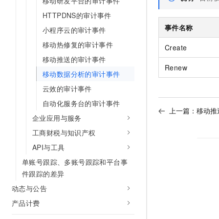
移动研发平台的审计事件
AI 产品 免费试用
网络
安全
云开发大赛
HTTPDNS的审计事件
Tableau 订阅
1亿+ 大模型 tokens 和 
事件名称
可观测
入门学习赛
小程序云的审计事件
中间件
AI空中课堂在线直播课
140+云产品 免费试用
大模型服务
移动热修复的审计事件
Create
上云与迁云
产品新客免费试用，最长1
数据库
移动推送的审计事件
生态解决方案
千问AI平台-Token Plan
企业出海
Renew
大模型ACA认证体验
大数据计算
移动数据分析的审计事件
助力企业全员 AI 认知与能
行业生态解决方案
政企业务
云效的审计事件
媒体服务
千问AI平台-模型体验
开发者生态解决方案
自动化服务台的审计事件
在线体验全尺寸、多种模态
上一篇：
移动推
企业服务与云通信
AI 开发和 AI 应用解决
企业应用与服务
Happy 系列大模型
域名与网站
工商财税与知识产权
API与工具
终端用户计算
单账号跟踪、多账号跟踪和平台事
Serverless
大模型解决方案
件跟踪的差异
动态与公告
开发工具
快速部署 Dify，高效搭建 
产品计费
迁移与运维管理