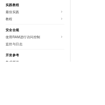
实践教程
最佳实践
教程
安全合规
使用RAM进行访问控制
监控与日志
开发参考
集成概览
API参考
SDK参考
资源编排ROS集成示例
通过Terraform创建跟踪
CLI集成示例
为什么选择阿里云
大模型
产品和定