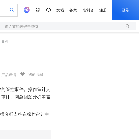
文档
备案
控制台
注册
登录
输入文档关键字查找
验
作计划
器
AI 活动
专业服务
服务伙伴合作计划
开发者社区
加入我们
服务平台百炼
阿里云 OPC 创新助力计划
计事件
一站式生成采购清单，支持单品或批量购买
S
可编辑精美 PPT 文稿
S产品伙伴计划（繁花）
峰会
造的大模型服务与应用开发平台
轻量应用服务器
Agency Agents：拥有专属领域专家
AI 生产力先锋
Al MaaS 服务伙伴赋能合作
域名
博文
Careers
至高可申请百万元
性可伸缩的云计算服务
 轻松生成专业的 PPT
开启高性价比 AI 编程新体验
先锋实践拓展 AI 生产力的边界
快速构建应用程序和网站，即刻迈出上云第一步
多领域专家智能体,一键组建 AI 虚拟交付团队
Token 补贴，五大权
计划
海大会
伙伴信用分合作计划
商标
问答
社会招聘
益加速 OPC 成功
S
帕鲁游戏服务器
数字证书管理服务（原SSL证书）
HappyHorse 打造一站式影视创作平台
飞天发布时刻
HOT
划
备案
电子书
校园招聘
联机服务器，轻松开启游戏
视频创作，一键激活电商全链路生产力
全托管，含MySQL、PostgreSQL、SQL Server、MariaDB多引擎
实现全站 HTTPS，呈现可信的 Web 访问
所见，即是所愿
可视化编排打通从文字构思到成片全链路闭环
我的收藏
产品详情
更多支持
划
公司注册
镜像站
视频生成
语音识别与合成
 智能体与工作流应用
短信服务
漫剧工坊：一站式动画创作平台
AI 实训营
生的管控事件。操作审计支
合作伙伴培训与认证
划
上云迁移
的智能体编程平台
站生成，高效打造优质广告素材
通过阿里云百炼高效搭建AI应用,助力高效开发
快速生产连贯的高质量长漫剧
从基础到进阶，Agent 创客手把手教你
国内短信简单易用，安全可靠，秒级触达，全球覆盖200+国家和地区。
e-1.1-T2V
Qwen3-TTS-Flash
时审计、问题回溯分析等需
lScope
我要反馈
查询合作伙伴
畅细腻的高质量视频
离线语音合成大模型，多语言方言自适应，低延迟高稳定
n Alibaba Cloud ISV 合作
代维服务
olarDB
建企业门户网站
大数据开发治理平台 DataWorks
10 分钟搭建微信、支付宝小程序
创新加速
ope
登录合作伙伴管理后台
我要建议
站，无忧落地极速上线
以可视化方式快速构建移动和 PC 门户网站
100%兼容MySQL、PostgreSQL，兼容Oracle，支持集中和分布式
高效部署网站，快速应用到小程序
Data Agent 驱动的一站式 Data+AI 开发治理平台
数据分析支持在操作审计中
e-1.1-I2V
Cosyvoice-V3-Flash
安全
畅自然，细节丰富
高表现力语音合成大模型，语音克隆听感自然
我要投诉
上云场景组合购
伴
边界网络安全防护产品
漫剧创作，剧本、分镜、视频高效生成
覆盖90%+业务场景，专享组合折扣价
2V
VPN
Fun-ASR