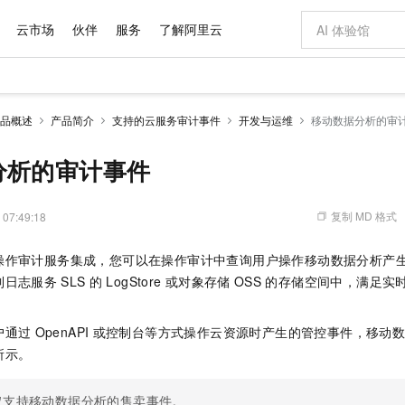
云市场
伙伴
服务
了解阿里云
AI 特惠
数据与 API
成为产品伙伴
企业增值服务
最佳实践
价格计算器
AI 场景体
基础软件
产品伙伴合
阿里云认证
市场活动
配置报价
大模型
品概述
产品简介
支持的云服务审计事件
开发与运维
移动数据分析的审
自助选配和估算价格
步到位
域名与网站
智启 AI 普惠权益
产品生态集成认证中心
企业支持计划
云上春晚
Qwen Audio：打造专属 AI 语音助手
千问官方 MaaS 平台，为开发者和 Agent 而生，新用户赠送 1 亿 + tokens 额度
云服务器 EC
一句话生成原生
AI Coding
阿里云Maa
2026 阿里云
为企业打
数据集
Windows
大模型认证
模型
NEW
NEW
格式还原
值低价云产品抢先购
提供智能易用的域名与建站服务
至高享 1亿+免费 tokens，加速 Al 应用落地
Qwen-Audio-3.0-Realtime 端到端实时语音角色扮演
安全可靠、弹
输入一句话想法,
智能编程，一键
分析的审计事件
产品生态伙伴
专家技术服务
云上奥运之旅
弹性计算合作
阿里云中企出
手机三要素
宝塔 Linux
全部认证
价格优势
开源旗舰模型
对象存储 OSS
即刻拥有 DeepSeek-V4-Pro
阿里云 OPC 创新助力计划
云数据库 RD
一键部署幻兽
AI 电商营销
产品生态伙伴工作台
企业增值服务台
云栖战略参考
云存储合作计
云栖大会
身份实名认证
CentOS
训练营
推动算力普惠，释放技术红利
的大模型服务
最高返9万
真正可用的 1M 上下文,一次完成代码全链路开发
轻松解锁专属 DeepSeek-V4-Pro
至高百万元 Token 补贴，加速一人公司成长
稳定、安全、高性价比、高性能的云存储服务
一键购买专属
从图文生成到
复制 MD 格式
 07:49:18
云上的中国
数据库合作计
活动全景
短信
Docker
图片和
自进化智能体
人工智能平台 PAI
5 分钟轻松部署专属 QwenPaw
Token Plan 模型订阅计划
Qoder
高效搭建 AI
AI 广告创作
企业成长
大模型
NEW
HOT
信息公告
操作审计服务集成，您可以在操作审计中查询用户操作移动数据分析产
看见新力量
云网络合作计
OCR 文字识别
JAVA
级电脑
越聪明
证享300元代金券
一站式AI开发、训练和推理服务
Qwen3.8-Max 首发尝鲜，限时加量 10 倍，夜间低至2折
从聊天伙伴进化为能主动干活的本地数字员工
面向真实软件
图文、视频一
Kimi-K3
HappyHors
到日志服务
SLS
的
LogStore
或对象存储
OSS
的存储空间中，满足实
NEW
魔搭 Mode
loud
服务实践
官网公告
Kimi 最新旗舰模型，长程编程与推理利器
让文字生成流
金融模力时刻
Salesforce O
版
发票查验
全能环境
Qoder CN
Claude Code + GStack 打造工程团队
千问办公，限时限量积分加倍
云原生数据库 P
低代码高效构
AI 建站
NEW
作计划
计划
创新中心
魔搭 ModelSc
健康状态
让AI从“聊天伙伴”进化为能干活的“数字员工”
覆盖公网/内网、递归/权威、移动APP等全场景解析服务
安装技能 GStack，拥有专属 AI 工程团队
你的AI工作搭子，覆盖日常办公高频场景
基于千问大模型等，支持代码智能生成、研发智能问答
0 代码专业建
户通过
OpenAPI
或控制台等方式操作云资源时产生的管控事件，移动
客户案例
天气预报查询
操作系统
Deepseek-v4-pro
HappyHors
态合作计划
所示。
态智能体模型
旗舰 MoE 大模型，百万上下文与顶尖推理能力
图生视频，流
Compute
同享
容器服务 Kubernetes 版 ACK
万小智 AI 建站低至 15元/月
云防火墙
AI 短剧/漫剧
快递物流查询
WordPress
成为服务伙
高校合作
式云数据仓库
点，立即开启云上创新
提供一站式管理容器应用的 K8s 服务
送.CN域名，送备案服务码
云原生的云上
AI助力短剧
GLM-5.2
Wan2.7-T
仅支持移动数据分析的售卖事件。
Ubuntu