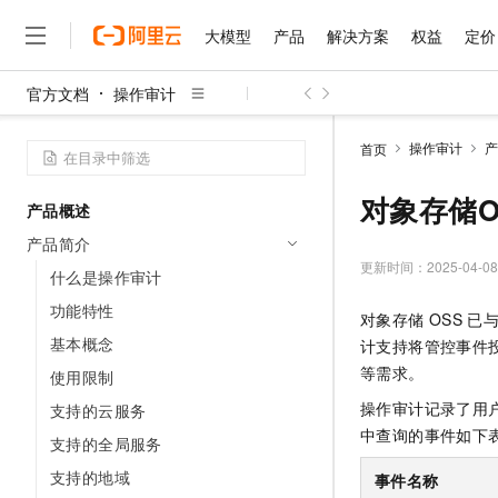
大模型
产品
解决方案
权益
定价
官方文档
操作审计
大模型
产品
解决方案
权益
定价
云市场
伙伴
服务
了解阿里云
精选产品
精选解决方案
普惠上云
产品定价
精选商城
成为销售伙伴
售前咨询
为什么选择阿里云
千问AI平台
操作审计
产
首页
了解云产品的定价详情
大模型服务平台百炼
千问办公，解锁你的工作
普惠上云 官方力荐
分销伙伴
在线服务
网站建设
什么是云计算
大
大模型服务与应用平台
企业级Agent产品，直接
云服务器38元/年起，超
对象存储O
产品概述
咨询伙伴
多端小程序
技术领先
云上成本管理
售后服务
千问大模型
Agency Agents：拥
官方推荐返现计划
大模型
产品简介
大模型
精选产品
精选解决方案
Salesforce 国际版订阅
稳定可靠
管理和优化成本
多元化、高性能、安全可靠
推荐新用户得奖励，单订单
更新时间：
2025-04-08
销售伙伴合作计划
什么是操作审计
自助服务
友盟天域
安全合规
人工智能与机器学习
AI
文本生成
无影云电脑
HappyHorse 打造一
云工开物
功能特性
对象存储
OSS
已
无影生态合作计划
在线服务
观测云
分析师报告
随时随地安全接入的云上超
高校专属算力普惠，学生认
计算
互联网应用开发
基本概念
Qwen3.8-Max
计支持将管控事件
HOT
Salesforce On Alibaba C
工单服务
智能体时代全能旗舰模型
Tuya 物联网平台阿里云
研究报告与白皮书
等需求。
使用限制
云解析DNS
快速拥有专属 OpenClaw
Consulting Partner 合
大数据
容器
免费试用
短信专区
操作审计记录了用
支持的云服务
蓝凌 OA
Qwen3.7-Plus
AI 大模型销售与服务生
现代化应用
存储
天池大赛
中查询的事件如下
能看、能想、能动手的多模
支持的全局服务
云原生大数据计算服务 Max
解决方案免费试用 新老
电子合同
面向分析的企业级SaaS模
最高领取价值200元试用
安全
支持的地域
网络与CDN
事件名称
AI 算法大赛
Qwen3-VL-Plus
畅捷通