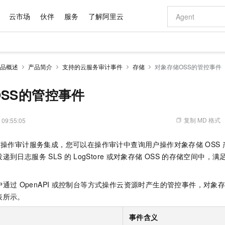
云市场
伙伴
服务
了解阿里云
AI 特惠
数据与 API
成为产品伙伴
企业增值服务
最佳实践
价格计算器
AI 场景体
基础软件
产品伙伴合
阿里云认证
市场活动
配置报价
大模型
品概述
产品简介
支持的云服务审计事件
存储
对象存储OSS的管控事件
自助选配和估算价格
新方式
域名与网站
睿译宝，AI翻译排版一步到位
智启 AI 普惠权益
产品生态集成认证中心
企业支持计划
云上春晚
千问官方 MaaS 平台，为开发者和 Agent 而生，新用户赠送 1 亿 + tokens 额度
云服务器 EC
Qwen Aud
AI Coding
阿里云Maa
2026 阿里云
为企业打
数据集
Windows
大模型认证
模型
NEW
NEW
交付可用成果
值低价云产品抢先购
提供智能易用的域名与建站服务
上传文档即自动完成翻译和格式还原
至高享 1亿+免费 tokens，加速 Al 应用落地
安全可靠、弹
智能编程，一键
SS的管控事件
产品生态伙伴
专家技术服务
云上奥运之旅
弹性计算合作
阿里云中企出
手机三要素
宝塔 Linux
全部认证
价格优势
有专属领域专家
对象存储 OSS
GLM-5.2：长任务时代开源旗舰模型
阿里云 OPC 创新助力计划
云数据库 RD
即刻拥有 DeepS
AI 电商营销
产品生态伙伴工作台
企业增值服务台
云栖战略参考
云存储合作计
云栖大会
身份实名认证
CentOS
训练营
推动算力普惠，释放技术红利
的大模型服务
最高返9万
多领域专家智能体,一键组建 AI 虚拟交付团队
至高百万元 Token 补贴，加速一人公司成长
稳定、安全、高性价比、高性能的云存储服务
真正可用的 1M 上下文,一次完成代码全链路开发
轻松解锁专属 Dee
从图文生成到
复制 MD 格式
 09:55:05
云上的中国
数据库合作计
活动全景
短信
Docker
图片和
站式影视创作平台
人工智能平台 PAI
Hermes Agent，打造自进化智能体
Token Plan 模型订阅计划
Qoder
5 分钟轻松部署
AI 广告创作
企业成长
大模型
NEW
信息公告
与操作审计服务集成，您可以在操作审计中查询用户操作对象存储
OSS
看见新力量
云网络合作计
OCR 文字识别
JAVA
级电脑
证享300元代金券
可视化编排打通从文字构思到成片全链路闭环
一站式AI开发、训练和推理服务
自主进化，持久记忆，越用越聪明
Qwen3.8-Max 首发尝鲜，限时加量 10 倍，夜间低至2折
面向真实软件
图文、视频一
Kimi-K3
HappyHors
投递到日志服务
SLS
的
LogStore
或对象存储
OSS
的存储空间中，满
NEW
魔搭 Mode
loud
服务实践
官网公告
Kimi 最新旗舰模型，长程编程与推理利器
让文字生成流
金融模力时刻
Salesforce O
版
发票查验
全能环境
Qoder CN
Claude Code + GStack 打造工程团队
千问办公，限时限量积分加倍
云原生数据库 P
低代码高效构
AI 建站
NEW
作计划
计划
创新中心
魔搭 ModelSc
健康状态
让AI从“聊天伙伴”进化为能干活的“数字员工”
覆盖公网/内网、递归/权威、移动APP等全场景解析服务
安装技能 GStack，拥有专属 AI 工程团队
你的AI工作搭子，覆盖日常办公高频场景
基于千问大模型等，支持代码智能生成、研发智能问答
0 代码专业建
户通过
OpenAPI
或控制台等方式操作云资源时产生的管控事件，对象
客户案例
天气预报查询
操作系统
Deepseek-v4-pro
HappyHors
态合作计划
表所示。
态智能体模型
旗舰 MoE 大模型，百万上下文与顶尖推理能力
图生视频，流
Compute
同享
容器服务 Kubernetes 版 ACK
万小智 AI 建站低至 15元/月
云防火墙
AI 短剧/漫剧
快递物流查询
WordPress
成为服务伙
高校合作
式云数据仓库
点，立即开启云上创新
提供一站式管理容器应用的 K8s 服务
送.CN域名，送备案服务码
云原生的云上
AI助力短剧
事件含义
GLM-5.2
Wan2.7-T
Ubuntu