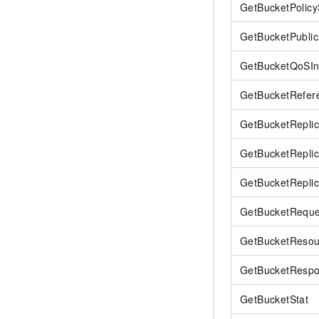
GetBucketPolicy
GetBucketPubli
GetBucketQoSIn
GetBucketRefer
GetBucketReplic
GetBucketReplic
GetBucketReplic
GetBucketRequ
GetBucketReso
GetBucketResp
GetBucketStat