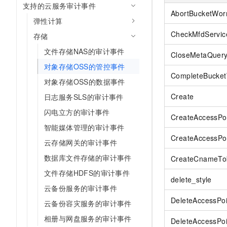
支持的云服务审计事件
AI 产品 免费试用
网络
安全
云开发大赛
AbortBucketWo
Tableau 订阅
1亿+ 大模型 tokens 和 
弹性计算
可观测
入门学习赛
中间件
AI空中课堂在线直播课
CheckMfdServi
存储
140+云产品 免费试用
大模型服务
上云与迁云
文件存储NAS的审计事件
产品新客免费试用，最长1
数据库
CloseMetaQuer
生态解决方案
千问AI平台-Token Plan
对象存储OSS的管控事件
企业出海
大模型ACA认证体验
大数据计算
CompleteBucke
对象存储OSS的数据事件
助力企业全员 AI 认知与能
行业生态解决方案
政企业务
媒体服务
Create
日志服务SLS的审计事件
千问AI平台-模型体验
开发者生态解决方案
在线体验全尺寸、多种模态
闪电立方的审计事件
企业服务与云通信
CreateAccessPo
AI 开发和 AI 应用解决
智能媒体管理的审计事件
Happy 系列大模型
域名与网站
CreateAccessPo
云存储网关的审计事件
终端用户计算
数据库文件存储的审计事件
CreateCnameTo
文件存储HDFS的审计事件
Serverless
大模型解决方案
delete_style
云备份服务的审计事件
开发工具
DeleteAccessPoi
快速部署 Dify，高效搭建 
云备份容灾服务的审计事件
迁移与运维管理
相册与网盘服务的审计事件
DeleteAccessPo