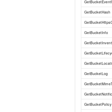
GetBucketEventN
GetBucketHash
GetBucketHttpsC
GetBucketInfo
GetBucketInvent
GetBucketLifecy
GetBucketLocat
GetBucketLog
GetBucketMime
GetBucketNotific
GetBucketPolicy