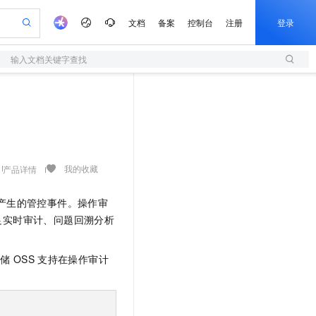
文档
备案
控制台
注册
登录
输入文档关键字查找
验
作计划
器
AI 活动
专业服务
服务伙伴合作计划
开发者社区
加入我们
服务平台百炼
阿里云 OPC 创新助力计划
一站式生成采购清单，支持单品或批量购买
S
io：打造专属 AI 语音助手
S产品伙伴计划（繁花）
峰会
造的大模型服务与应用开发平台
轻量应用服务器
一句话生成原生可编辑精美 PPT 文稿
AI 生产力先锋
Al MaaS 服务伙伴赋能合作
域名
博文
Careers
至高可申请百万元
性可伸缩的云计算服务
开启高性价比 AI 编程新体验
Qwen-Audio-3.0-Realtime 端到端实时语音角色扮演
输入一句话想法, 轻松生成专业的 PPT
先锋实践拓展 AI 生产力的边界
快速构建应用程序和网站，即刻迈出上云第一步
Token 补贴，五大权
计划
海大会
伙伴信用分合作计划
商标
问答
社会招聘
益加速 OPC 成功
S
eek-V4-Pro
数字证书管理服务（原SSL证书）
一键部署幻兽帕鲁游戏服务器
飞天发布时刻
HOT
划
备案
电子书
校园招聘
pSeek-V4-Pro
视频创作，一键激活电商全链路生产力
全托管，含MySQL、PostgreSQL、SQL Server、MariaDB多引擎
实现全站HTTPS，呈现可信的WEB访问
一键购买专属联机服务器，轻松开启游戏
所见，即是所愿
我的收藏
产品详情
更多支持
划
公司注册
镜像站
视频生成
语音识别与合成
专属 QwenPaw
短信服务
漫剧工坊：一站式动画创作平台
AI 实训营
HOT
产生的管控事件。操作审
合作伙伴培训与认证
划
上云迁移
的智能体编程平台
站生成，高效打造优质广告素材
从聊天伙伴进化为能主动干活的本地数字员工
快速生产连贯的高质量长漫剧
从基础到进阶，Agent 创客手把手教你
国内短信简单易用，安全可靠，秒级触达，全球覆盖200+国家和地区。
e-1.1-T2V
Qwen3-TTS-Flash
足实时审计、问题回溯分析
lScope
我要反馈
查询合作伙伴
畅细腻的高质量视频
离线语音合成大模型，多语言方言自适应，低延迟高稳定
n Alibaba Cloud ISV 合作
代维服务
olarDB
建企业门户网站
大数据开发治理平台 DataWorks
10 分钟搭建微信、支付宝小程序
创新加速
ope
登录合作伙伴管理后台
我要建议
站，无忧落地极速上线
以可视化方式快速构建移动和 PC 门户网站
100%兼容MySQL、PostgreSQL，兼容Oracle，支持集中和分布式
高效部署网站，快速应用到小程序
Data Agent 驱动的一站式 Data+AI 开发治理平台
存储
OSS
支持在操作审计
e-1.1-I2V
Cosyvoice-V3-Flash
安全
畅自然，细节丰富
高表现力语音合成大模型，语音克隆听感自然
我要投诉
上云场景组合购
伴
边界网络安全防护产品
漫剧创作，剧本、分镜、视频高效生成
覆盖90%+业务场景，专享组合折扣价
2V
VPN
Fun-ASR