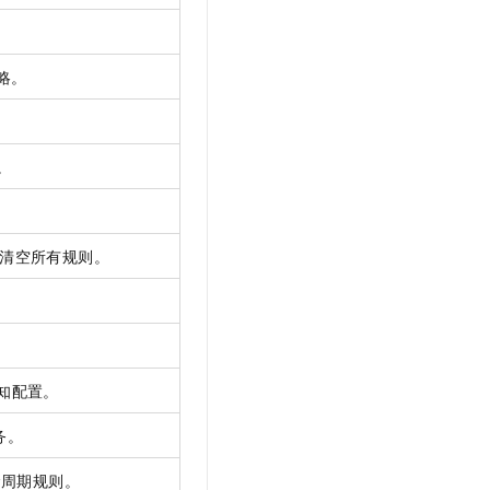
t.diy 一步搞定创意建站
构建大模型应用的安全防护体系
通过自然语言交互简化开发流程,全栈开发支持
通过阿里云安全产品对 AI 应用进行安全防护
略。
。
清空所有规则。
知配置。
务。
命周期规则。