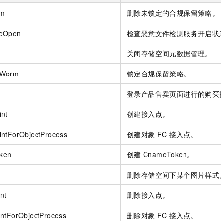
服务生态伙伴
视觉 Coding、空间感知、多模态思考等全面升级
1M上下文，专为长程任务能力而生
云工开物
企业应用
Night Plan 支持 Qwen 3.8-Max
AI 办公
NEW
rm
删除未锁定的合规保留策略。
Red Hat
30+ 款产品免费体验
夜间 5 折，Qwen/Meoo/TokenPlan 客户专享
AI智能应用
科研合作
ERP
堂（旗舰版）
ceOpen
检查恶意文件检测服务开启状
SUSE
智能客服
AI 应用构建
大模型原生
CRM
2个月
自动承接线索
y
关闭存储空间元数据管理。
建站小程序
Qoder
大模型服务平台百炼-应用模版
OA 办公系统
HOT
NEW
tWorm
锁定合规保留策略。
面向真实软件
个人版上线、团队版降价；千问3.8-Max首发发尝鲜
丰富多元化的应用模版和解决方案
力提升
财税管理
模板建站
登录产品售卖页面进行的购买
万有无界
大模型服务平台百炼-智能体
400电话
定制建站
的模型效果
灵活可视化地构建企业级 Agent
int
创建接入点。
方案
广告营销
模板小程序
秒悟
人工智能平台 PAI
intForObjectProcess
创建对象
FC
接入点。
定制小程序
云端极速 AI 
新一代 AI 视频生成模型，深度适配广告营销等场景
AI Native 的算法工程平台，一站式完成建模、训练、推理服务部署
APP 开发
ken
创建
CnameToken。
建站系统
删除存储空间下某个图片样式
nt
删除接入点。
AI 应用
10分钟微调：让0.6B模型媲美235B模型
多模态数据信
依托云原生高可用架构,实现Dify私有化部署
用1%尺寸在特定领域达到大模型90%以上效果
intForObjectProcess
删除对象
FC
接入点。