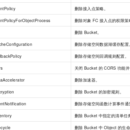
一个 AI 助手
即刻拥有 DeepSeek-R1 满血版
超强辅助，Bol
ntPolicy
删除接入点策略。
在企业官网、通讯软件中为客户提供 AI 客服
多种方案随心选，轻松解锁专属 DeepSeek
ntPolicyForObjectProcess
删除对象
FC
接入点的权限策
删除
Bucket。
heConfiguration
删除存储空间数据湖缓存配置
lbackPolicy
删除存储空间回调规则配置。
rs
关闭
Bucket
的
CORS
功能并
aAccelerator
删除加速器。
ryption
删除
Bucket
的加密规则。
ntNotification
删除存储空间函数计算事件通
entory
删除
Bucket
中指定的清单任
ecycle
删除
Bucket
中
Object
的生