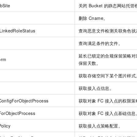
bSite
关闭
Bucket
的静态网站托管
删除
Cname。
LinkedRoleStatus
查询恶意文件检测关联角色状
查询满足条件的文件。
延长已锁定的合规保留策略对
orm
保留天数。
获取存储空间下某个图片样式
获取接入点信息。
ConfigForObjectProcess
获取对象
FC
接入点的权限策
ForObjectProcess
获取对象
FC
接入点基础信息
olicy
获取接入点策略配置。