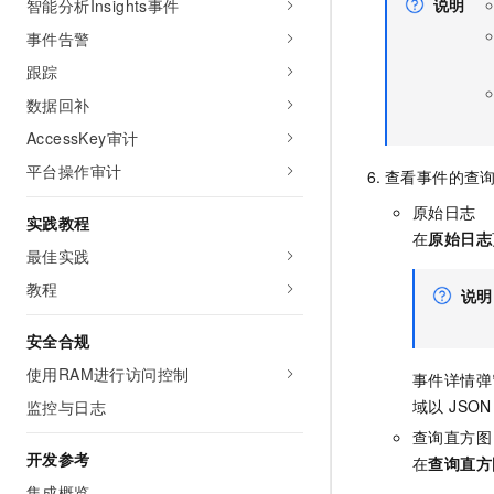
说明
智能分析Insights事件
10 分钟在聊天系统中增加
专有云
事件告警
跟踪
数据回补
AccessKey审计
平台操作审计
查看事件的查
原始日志
实践教程
在
原始日志
最佳实践
教程
说明
安全合规
使用RAM进行访问控制
事件详情弹
域以 JS
监控与日志
查询直方图
开发参考
在
查询直方
集成概览