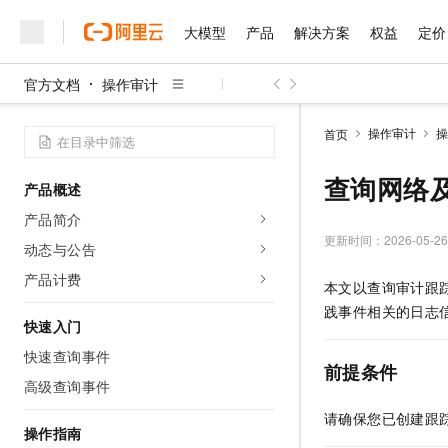
大模型
产品
解决方案
权益
定价
官方文档
操作审计
大模型
产品
解决方案
权益
定价
云市场
伙伴
服务
了解阿里云
精选产品
精选解决方案
普惠上云
产品定价
精选商城
成为销售伙伴
售前咨询
为什么选择阿里云
千问AI平台
操作审计
操
首页
了解云产品的定价详情
大模型服务平台百炼
睿译宝，AI翻译排版一
普惠上云 官方力荐
分销伙伴
在线服务
网站建设
什么是云计算
大
大模型服务与应用平台
上传文档即自动完成翻译和
云服务器38元/年起，超
查询网络
产品概述
咨询伙伴
多端小程序
技术领先
云上成本管理
售后服务
千问大模型
GLM-5.2：长任务时代
官方推荐返现计划
大模型
产品简介
大模型
精选产品
精选解决方案
Salesforce 国际版订阅
稳定可靠
管理和优化成本
多元化、高性能、安全可靠
推荐新用户得奖励，单订单
更新时间：
2026-05-26
销售伙伴合作计划
动态与公告
自助服务
友盟天域
安全合规
人工智能与机器学习
AI
文本生成
无影云电脑
Hermes Agent，打造
云工开物
产品计费
本文以查询审计跟
无影生态合作计划
在线服务
观测云
分析师报告
随时随地安全接入的云上超
自主进化，持久记忆，越用
高校专属算力普惠，学生认
计算
互联网应用开发
Qwen3.8-Max
践事件相关的日志
HOT
Salesforce On Alibaba C
工单服务
快速入门
智能体时代全能旗舰模型
Tuya 物联网平台阿里云
研究报告与白皮书
云解析DNS
快速拥有专属 OpenClaw
Consulting Partner 合
大数据
容器
快速查询事件
免费试用
短信专区
前提条件
蓝凌 OA
Qwen3.7-Plus
AI 大模型销售与服务生
高级查询事件
现代化应用
存储
天池大赛
能看、能想、能动手的多模
云原生大数据计算服务 Max
解决方案免费试用 新老
电子合同
请确保您已创建跟
面向分析的企业级SaaS模
最高领取价值200元试用
安全
网络与CDN
操作指南
AI 算法大赛
Qwen3-VL-Plus
畅捷通