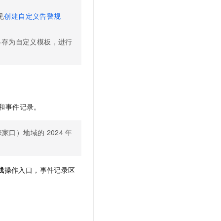
t.diy 一步搞定创意建站
构建大模型应用的安全防护体系
见
创建自定义告警规
通过自然语言交互简化开发流程,全栈开发支持
通过阿里云安全产品对 AI 应用进行安全防护
另存为自定义模板，进行
和事件记录。
张家口）地域的
2024
年
线
操作入口，事件记录区