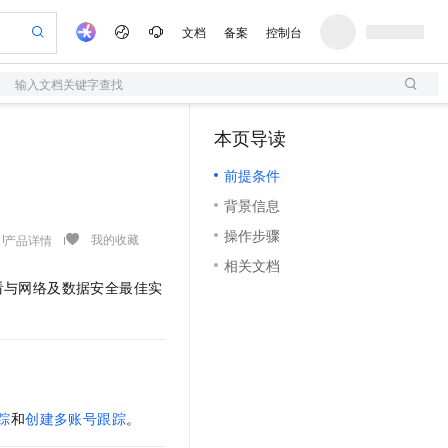
文档
备案
控制台
输入文档关键字查找
验
作计划
器
AI 活动
专业服务
服务伙伴合作计划
开发者社区
加入我们
服务平台百炼
阿里云 OPC 创新助力计划
本页导读
（1）
一站式生成采购清单，支持单品或批量购买
S
可编辑精美 PPT 文稿
S产品伙伴计划（繁花）
峰会
造的大模型服务与应用开发平台
轻量应用服务器
Agency Agents：拥有专属领域专家
AI 生产力先锋
Al MaaS 服务伙伴赋能合作
域名
博文
Careers
至高可申请百万元
前提条件
性可伸缩的云计算服务
 轻松生成专业的 PPT
开启高性价比 AI 编程新体验
先锋实践拓展 AI 生产力的边界
快速构建应用程序和网站，即刻迈出上云第一步
多领域专家智能体,一键组建 AI 虚拟交付团队
Token 补贴，五大权
计划
海大会
伙伴信用分合作计划
商标
问答
社会招聘
背景信息
益加速 OPC 成功
S
帕鲁游戏服务器
数字证书管理服务（原SSL证书）
HappyHorse 打造一站式影视创作平台
飞天发布时刻
HOT
划
备案
电子书
校园招聘
操作步骤
联机服务器，轻松开启游戏
视频创作，一键激活电商全链路生产力
全托管，含MySQL、PostgreSQL、SQL Server、MariaDB多引擎
实现全站HTTPS，呈现可信的WEB访问
所见，即是所愿
可视化编排打通从文字构思到成片全链路闭环
我的收藏
产品详情
更多支持
划
公司注册
镜像站
相关文档
视频生成
语音识别与合成
 智能体与工作流应用
短信服务
漫剧工坊：一站式动画创作平台
AI 实训营
看与网络及数据安全最佳实
合作伙伴培训与认证
划
上云迁移
的智能体编程平台
站生成，高效打造优质广告素材
通过阿里云百炼高效搭建AI应用,助力高效开发
快速生产连贯的高质量长漫剧
从基础到进阶，Agent 创客手把手教你
国内短信简单易用，安全可靠，秒级触达，全球覆盖200+国家和地区。
e-1.1-T2V
Qwen3-TTS-Flash
lScope
我要反馈
查询合作伙伴
畅细腻的高质量视频
离线语音合成大模型，多语言方言自适应，低延迟高稳定
n Alibaba Cloud ISV 合作
代维服务
olarDB
建企业门户网站
大数据开发治理平台 DataWorks
10 分钟搭建微信、支付宝小程序
创新加速
ope
登录合作伙伴管理后台
我要建议
站，无忧落地极速上线
以可视化方式快速构建移动和 PC 门户网站
100%兼容MySQL、PostgreSQL，兼容Oracle，支持集中和分布式
高效部署网站，快速应用到小程序
Data Agent 驱动的一站式 Data+AI 开发治理平台
e-1.1-I2V
Cosyvoice-V3-Flash
安全
畅自然，细节丰富
高表现力语音合成大模型，语音克隆听感自然
我要投诉
上云场景组合购
伴
踪
和
创建多账号跟踪
。
边界网络安全防护产品
漫剧创作，剧本、分镜、视频高效生成
覆盖90%+业务场景，专享组合折扣价
2V
VPN
Fun-ASR