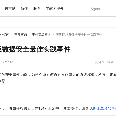
云市场
伙伴
服务
了解阿里云
AI 特惠
数据与 API
成为产品伙伴
企业增值服务
最佳实践
价格计算器
AI 场景体
基础软件
产品伙伴合
阿里云认证
市场活动
配置报价
大模型
作指南
事件查询
事件高级查询
查询网络及数据安全最佳实践事件
自助选配和估算价格
步到位
域名与网站
智启 AI 普惠权益
产品生态集成认证中心
企业支持计划
云上春晚
Qwen Audio：打造专属 AI 语音助手
千问官方 MaaS 平台，为开发者和 Agent 而生，新用户赠送 1 亿 + tokens 额度
云服务器 EC
一句话生成原生
AI Coding
阿里云Maa
2026 阿里云
为企业打
数据集
Windows
大模型认证
模型
NEW
NEW
格式还原
值低价云产品抢先购
提供智能易用的域名与建站服务
至高享 1亿+免费 tokens，加速 Al 应用落地
Qwen-Audio-3.0-Realtime 端到端实时语音角色扮演
安全可靠、弹
输入一句话想法,
智能编程，一键
及数据安全最佳实践事件
产品生态伙伴
专家技术服务
云上奥运之旅
弹性计算合作
阿里云中企出
手机三要素
宝塔 Linux
全部认证
价格优势
开源旗舰模型
对象存储 OSS
即刻拥有 DeepSeek-V4-Pro
阿里云 OPC 创新助力计划
云数据库 RD
一键部署幻兽
AI 电商营销
产品生态伙伴工作台
企业增值服务台
云栖战略参考
云存储合作计
云栖大会
身份实名认证
CentOS
训练营
推动算力普惠，释放技术红利
的大模型服务
最高返9万
真正可用的 1M 上下文,一次完成代码全链路开发
轻松解锁专属 DeepSeek-V4-Pro
至高百万元 Token 补贴，加速一人公司成长
稳定、安全、高性价比、高性能的云存储服务
一键购买专属
从图文生成到
复制 MD 格式
 07:27:16
云上的中国
数据库合作计
活动全景
短信
Docker
图片和
自进化智能体
人工智能平台 PAI
5 分钟轻松部署专属 QwenPaw
Token Plan 模型订阅计划
Qoder
高效搭建 AI
AI 广告创作
企业成长
大模型
NEW
HOT
信息公告
踪的变更事件为例，为您介绍如何通过操作审计的系统模板，检索并查
看见新力量
云网络合作计
OCR 文字识别
JAVA
级电脑
越聪明
证享300元代金券
一站式AI开发、训练和推理服务
Qwen3.8-Max 首发尝鲜，限时加量 10 倍，夜间低至2折
从聊天伙伴进化为能主动干活的本地数字员工
面向真实软件
图文、视频一
Kimi-K3
HappyHors
信息。
NEW
魔搭 Mode
loud
服务实践
官网公告
Kimi 最新旗舰模型，长程编程与推理利器
让文字生成流
金融模力时刻
Salesforce O
版
发票查验
全能环境
Qoder CN
Claude Code + GStack 打造工程团队
千问办公，限时限量积分加倍
云原生数据库 P
低代码高效构
AI 建站
NEW
作计划
计划
创新中心
魔搭 ModelSc
健康状态
让AI从“聊天伙伴”进化为能干活的“数字员工”
覆盖公网/内网、递归/权威、移动APP等全场景解析服务
安装技能 GStack，拥有专属 AI 工程团队
你的AI工作搭子，覆盖日常办公高频场景
基于千问大模型等，支持代码智能生成、研发智能问答
0 代码专业建
客户案例
天气预报查询
操作系统
Deepseek-v4-pro
HappyHors
态合作计划
态智能体模型
旗舰 MoE 大模型，百万上下文与顶尖推理能力
图生视频，流
Compute
同享
容器服务 Kubernetes 版 ACK
万小智 AI 建站低至 15元/月
云防火墙
AI 短剧/漫剧
快递物流查询
WordPress
成为服务伙
高校合作
踪，且将事件投递到日志服务
SLS
中。具体操作，请参见
创建单账号跟
式云数据仓库
点，立即开启云上创新
提供一站式管理容器应用的 K8s 服务
送.CN域名，送备案服务码
云原生的云上
AI助力短剧
GLM-5.2
Wan2.7-T
Ubuntu