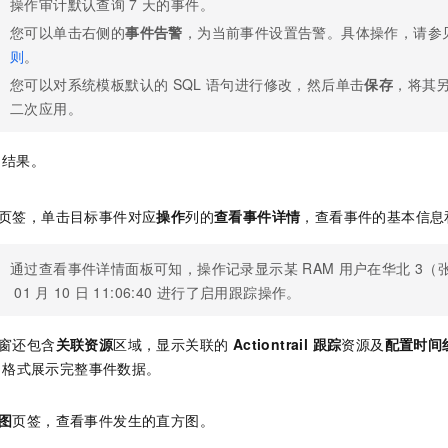
操作审计默认查询
7
天的事件。
一个 AI 助手
即刻拥有 DeepSeek-R1 满血版
超强辅助，Bol
您可以单击右侧的
事件告警
，为当前事件设置告警。具体操作，请参
在企业官网、通讯软件中为客户提供 AI 客服
多种方案随心选，轻松解锁专属 DeepSeek
则
。
您可以对系统模板默认的
SQL
语句进行修改，然后单击
保存
，将其
二次应用。
询结果。
页签，单击目标事件对应
操作
列的
查看事件详情
，查看事件的基本信息
通过查看事件详情面板可知，操作记录显示某
RAM
用户在华北
3（
01
月
10
日
11:06:40
进行了启用跟踪操作。
窗还包含
关联资源
区域，显示关联的
Actiontrail 跟踪
资源及
配置时间
ON 格式展示完整事件数据。
图
页签，查看事件发生的直方图。