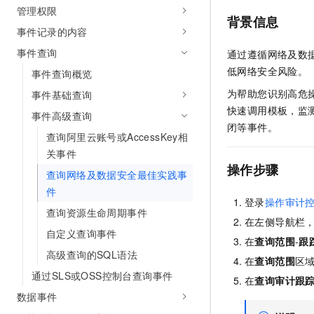
管理权限
AI 产品 免费试用
网络
安全
云开发大赛
背景信息
Tableau 订阅
1亿+ 大模型 tokens 和 
事件记录的内容
可观测
入门学习赛
中间件
AI空中课堂在线直播课
事件查询
通过遵循网络及数
140+云产品 免费试用
大模型服务
上云与迁云
产品新客免费试用，最长1
低网络安全风险。
数据库
事件查询概览
生态解决方案
千问AI平台-Token Plan
为帮助您识别高危
事件基础查询
企业出海
大模型ACA认证体验
大数据计算
快速调用模板，监
助力企业全员 AI 认知与能
事件高级查询
行业生态解决方案
政企业务
闭等事件。
媒体服务
千问AI平台-模型体验
查询阿里云账号或AccessKey相
开发者生态解决方案
在线体验全尺寸、多种模态
关事件
企业服务与云通信
AI 开发和 AI 应用解决
操作步骤
查询网络及数据安全最佳实践事
Happy 系列大模型
域名与网站
件
登录
操作审计
查询资源生命周期事件
终端用户计算
在左侧导航栏
自定义查询事件
在
查询范围
-
跟
Serverless
大模型解决方案
高级查询的SQL语法
在
查询范围
区
开发工具
通过SLS或OSS控制台查询事件
快速部署 Dify，高效搭建 
在
查询审计跟
数据事件
迁移与运维管理