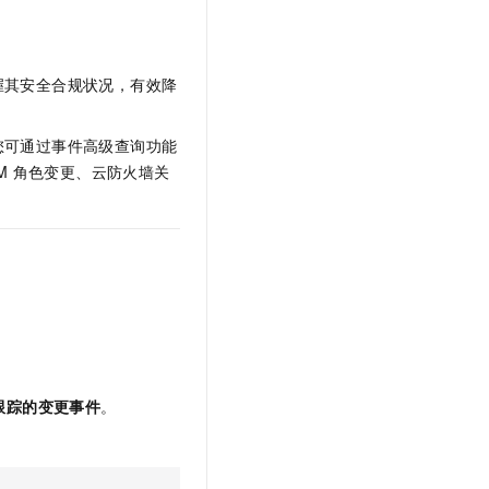
文戏情感细腻自然，动作戏激烈拳拳到肉，实现更强表演能力
支持中英文自由切换，具备更强的噪声鲁棒性
云聚AI 严选权益
SSL 证书
，一键激活高效办公新体验
精选AI产品，从模型到应用全链提效
堡垒机
握其安全合规状况，有效降
AI 用量加速计划
应用
防火墙
、识别商机，让客服更高效、服务更出色。
新老同享，达量后返
千问办公
主机安全
NEW
您可通过事件高级查询功能
的智能体编程平台
一站式AI生产力平台
M
角色变更、云防火墙关
AI 应用及服务市场
伶鹊
企业级人与Agent协作平台，接入和调度多个数字员工
智能客服平台，对话机器人、对话分析、智能外呼
AI 应用
大模型服务平台百炼 - 全妙
大模型
应用创作平台
多模态内容创作工具，已接入 DeepSeek
自然语言处理
数据标注
跟踪的变更事件
。
机器学习
息提取
与 AI 智能体进行实时音视频通话
从文本、图片、视频中提取结构化的属性信息
构建支持视频理解的 AI 音视频实时通话应用