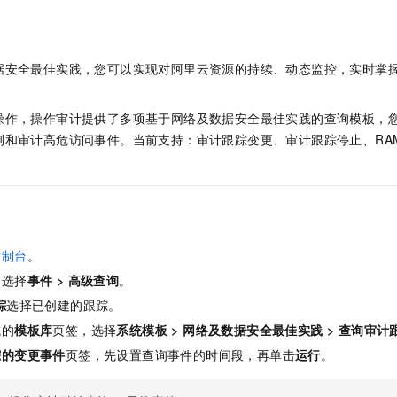
服务生态伙伴
视觉 Coding、空间感知、多模态思考等全面升级
1M上下文，专为长程任务能力而生
云工开物
企业应用
Night Plan 支持 Qwen 3.8-Max
AI 办公
NEW
Red Hat
30+ 款产品免费体验
夜间 5 折，Qwen/Meoo/TokenPlan 客户专享
AI智能应用
科研合作
ERP
堂（旗舰版）
SUSE
据安全最佳实践，您可以实现对阿里云资源的持续、动态监控，实时掌
智能客服
AI 应用构建
大模型原生
CRM
2个月
自动承接线索
建站小程序
Qoder
大模型服务平台百炼-应用模版
OA 办公系统
HOT
NEW
操作，操作审计提供了多项基于网络及数据安全最佳实践的查询模板，
面向真实软件
个人版上线、团队版降价；千问3.8-Max首发发尝鲜
丰富多元化的应用模版和解决方案
测和审计高危访问事件。当前支持：审计跟踪变更、审计跟踪停止、RA
力提升
财税管理
模板建站
万有无界
大模型服务平台百炼-智能体
400电话
定制建站
的模型效果
灵活可视化地构建企业级 Agent
方案
广告营销
模板小程序
秒悟
人工智能平台 PAI
定制小程序
云端极速 AI 
新一代 AI 视频生成模型，深度适配广告营销等场景
AI Native 的算法工程平台，一站式完成建模、训练、推理服务部署
控制台
。
APP 开发
，选择
事件
>
高级查询
。
踪
选择已创建的跟踪。
建站系统
域的
模板库
页签，选择
系统模板
>
网络及数据安全最佳实践
>
查询审计
AI 应用
10分钟微调：让0.6B模型媲美235B模型
多模态数据信
踪的变更事件
页签，先设置查询事件的时间段，再单击
运行
。
依托云原生高可用架构,实现Dify私有化部署
用1%尺寸在特定领域达到大模型90%以上效果