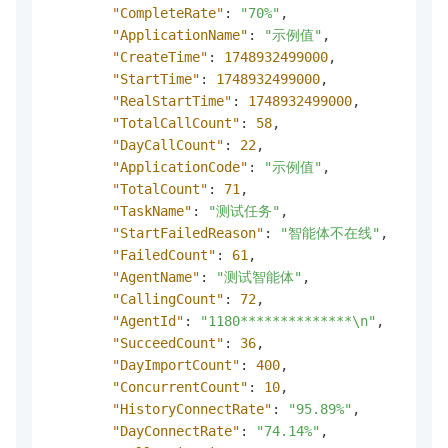
"CompleteRate"
:
"70%"
,
"ApplicationName"
:
"示例值"
,
"CreateTime"
:
1748932499000
,
"StartTime"
:
1748932499000
,
"RealStartTime"
:
1748932499000
,
"TotalCallCount"
:
58
,
"DayCallCount"
:
22
,
"ApplicationCode"
:
"示例值"
,
"TotalCount"
:
71
,
"TaskName"
:
"测试任务"
,
"StartFailedReason"
:
"智能体不在线"
,
"FailedCount"
:
61
,
"AgentName"
:
"测试智能体"
,
"CallingCount"
:
72
,
"AgentId"
:
"1180**************\n"
,
"SucceedCount"
:
36
,
"DayImportCount"
:
400
,
"ConcurrentCount"
:
10
,
"HistoryConnectRate"
:
"95.89%"
,
"DayConnectRate"
:
"74.14%"
,