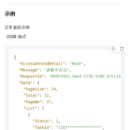
示例
正常返回示例
格式
JSON
{
"AccessDeniedDetail"
:
"None"
,
"Message"
:
"参数不合法"
,
"RequestId"
:
"B99C5955-5664-573D-97BE-A7CC1AFD84
"Data"
:
{
"PageSize"
:
74
,
"Total"
:
72
,
"PageNo"
:
37
,
"List"
:
[
{
"Status"
:
1
,
"TaskId"
:
"1187**************"
,