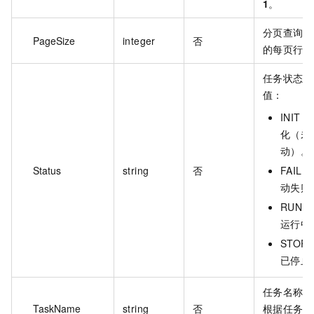
1
。
分页查询时
PageSize
integer
否
的每页行数
任务状态。
值：
INIT
化（未
动）。
Status
string
否
FAIL
动失败
RUNN
运行中
STOP
已停止
任务名称，
TaskName
string
否
根据任务名