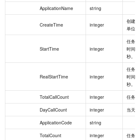
ApplicationName
string
创建
CreateTime
integer
单位
任务
StartTime
integer
时间
秒。
任务
RealStartTime
integer
时间
秒。
TotalCallCount
integer
任务
DayCallCount
integer
当天
ApplicationCode
string
TotalCount
integer
任务