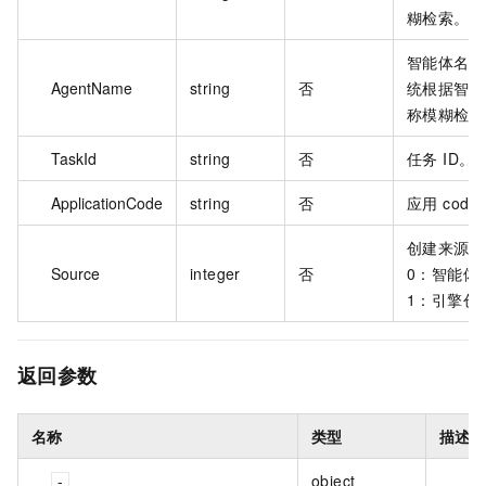
糊检索。
智能体名称
AgentName
string
否
统根据智能
称模糊检索
TaskId
string
否
任务 ID。
ApplicationCode
string
否
应用 code
创建来源：
Source
integer
否
0：智能体
1：引擎创
返回参数
名称
类型
描述
object