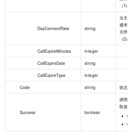
（Tota
当天
通率=
DayConnectRate
string
天呼
（Day
CallExpireMinutes
integer
CallExpireDate
string
CallExpireType
integer
Code
string
状态
调用
取值
Success
boolean
tr
fa