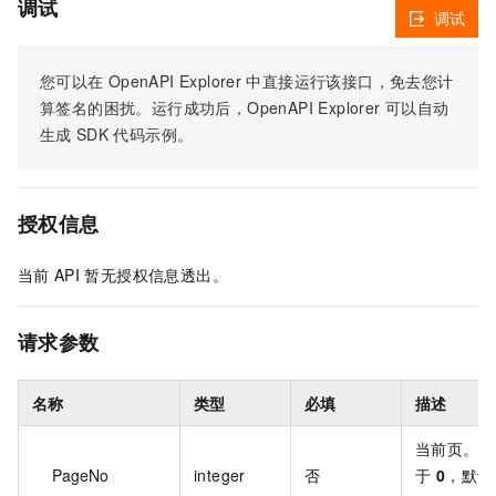
调试
调试
您可以在
OpenAPI Explorer
中直接运行该接口，免去您计
算签名的困扰。运行成功后，OpenAPI Explorer
可以自动
生成
SDK
代码示例。
授权信息
当前
API
暂无授权信息透出。
请求参数
名称
类型
必填
描述
当前页。取
PageNo
integer
否
于
0
，默认