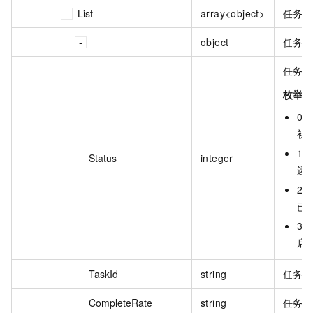
List
array<object>
任务
object
任务
任务
枚举
0 :
初
1 :
Status
integer
运
2 :
已
3 :
启
TaskId
string
任务 I
CompleteRate
string
任务