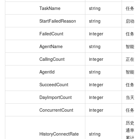
TaskName
string
任务
StartFailedReason
string
启动
FailedCount
integer
任务
AgentName
string
智能
CallingCount
integer
正在
AgentId
string
智能
SucceedCount
integer
任务
DayImportCount
integer
当天
ConcurrentCount
integer
任务
历史
通率=
HistoryConnectRate
string
累计