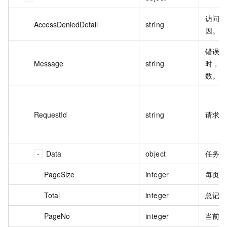
访问
AccessDeniedDetail
string
因。
错误
Message
string
时，
数。
RequestId
string
请求 I
Data
object
任务
PageSize
integer
每页
Total
integer
总记
PageNo
integer
当前