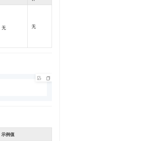
t.diy 一步搞定创意建站
构建大模型应用的安全防护体系
通过自然语言交互简化开发流程,全栈开发支持
通过阿里云安全产品对 AI 应用进行安全防护
无
无
示例值