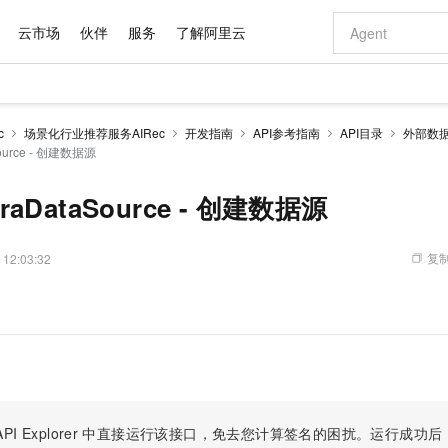
云市场
伙伴
服务
了解阿里云
AI 特惠
数据与 API
成为产品伙伴
企业增值服务
最佳实践
价格计算器
AI 场景体
基础软件
产品伙伴合
阿里云认证
市场活动
配置报价
大模型
c
场景化行业推荐服务AIRec
开发指南
API参考指南
API目录
外部数
自助选配和估算价格
Source - 创建数据源
步到位
域名与网站
智启 AI 普惠权益
产品生态集成认证中心
企业支持计划
云上春晚
Qwen Audio：打造专属 AI 语音助手
千问官方 MaaS 平台，为开发者和 Agent 而生，新用户赠送 1 亿 + tokens 额度
云服务器 EC
一句话生成原生
AI Coding
阿里云Maa
2026 阿里云
为企业打
数据集
Windows
大模型认证
模型
NEW
NEW
格式还原
值低价云产品抢先购
提供智能易用的域名与建站服务
至高享 1亿+免费 tokens，加速 Al 应用落地
Qwen-Audio-3.0-Realtime 端到端实时语音角色扮演
安全可靠、弹
输入一句话想法,
智能编程，一键
产品生态伙伴
专家技术服务
云上奥运之旅
弹性计算合作
阿里云中企出
手机三要素
宝塔 Linux
全部认证
xtraDataSource - 创建数据源
价格优势
开源旗舰模型
对象存储 OSS
即刻拥有 DeepSeek-V4-Pro
阿里云 OPC 创新助力计划
云数据库 RD
一键部署幻兽
AI 电商营销
产品生态伙伴工作台
企业增值服务台
云栖战略参考
云存储合作计
云栖大会
身份实名认证
CentOS
训练营
推动算力普惠，释放技术红利
的大模型服务
最高返9万
真正可用的 1M 上下文,一次完成代码全链路开发
轻松解锁专属 DeepSeek-V4-Pro
至高百万元 Token 补贴，加速一人公司成长
稳定、安全、高性价比、高性能的云存储服务
一键购买专属
从图文生成到
复制
 12:03:32
云上的中国
数据库合作计
活动全景
短信
Docker
图片和
自进化智能体
人工智能平台 PAI
5 分钟轻松部署专属 QwenPaw
Token Plan 模型订阅计划
Qoder
高效搭建 AI
AI 广告创作
企业成长
大模型
NEW
HOT
信息公告
看见新力量
云网络合作计
OCR 文字识别
JAVA
级电脑
越聪明
证享300元代金券
一站式AI开发、训练和推理服务
Qwen3.8-Max 首发尝鲜，限时加量 10 倍，夜间低至2折
从聊天伙伴进化为能主动干活的本地数字员工
面向真实软件
图文、视频一
Kimi-K3
HappyHors
NEW
魔搭 Mode
loud
服务实践
官网公告
Kimi 最新旗舰模型，长程编程与推理利器
让文字生成流
金融模力时刻
Salesforce O
版
发票查验
全能环境
Qoder CN
Claude Code + GStack 打造工程团队
千问办公，限时限量积分加倍
云原生数据库 P
低代码高效构
AI 建站
NEW
作计划
计划
创新中心
魔搭 ModelSc
健康状态
让AI从“聊天伙伴”进化为能干活的“数字员工”
覆盖公网/内网、递归/权威、移动APP等全场景解析服务
安装技能 GStack，拥有专属 AI 工程团队
你的AI工作搭子，覆盖日常办公高频场景
基于千问大模型等，支持代码智能生成、研发智能问答
0 代码专业建
客户案例
天气预报查询
操作系统
Deepseek-v4-pro
HappyHors
态合作计划
态智能体模型
旗舰 MoE 大模型，百万上下文与顶尖推理能力
图生视频，流
Compute
同享
容器服务 Kubernetes 版 ACK
万小智 AI 建站低至 15元/月
云防火墙
AI 短剧/漫剧
快递物流查询
WordPress
成为服务伙
高校合作
式云数据仓库
点，立即开启云上创新
提供一站式管理容器应用的 K8s 服务
送.CN域名，送备案服务码
云原生的云上
AI助力短剧
PI Explorer
中直接运行该接口，免去您计算签名的困扰。运行成功后，OpenA
GLM-5.2
Wan2.7-T
Ubuntu