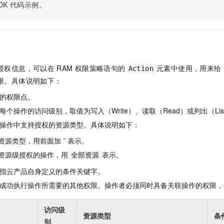
服务生态伙伴
视觉 Coding、空间感知、多模态思考等全面升级
1M上下文，专为长程任务能力而生
DK
代码示例。
云工开物
企业应用
Night Plan 支持 Qwen 3.8-Max
AI 办公
NEW
Red Hat
30+ 款产品免费体验
夜间 5 折，Qwen/Meoo/TokenPlan 客户专享
AI智能应用
科研合作
ERP
堂（旗舰版）
SUSE
智能客服
AI 应用构建
大模型原生
CRM
2个月
自动承接线索
建站小程序
Qoder
大模型服务平台百炼-应用模版
OA 办公系统
HOT
NEW
授权信息，可以在
RAM
权限策略语句的
元素中使用，用来给
Action
面向真实软件
个人版上线、团队版降价；千问3.8-Max首发发尝鲜
丰富多元化的应用模版和解决方案
限。具体说明如下：
力提升
财税管理
模板建站
万有无界
大模型服务平台百炼-智能体
的权限点。
400电话
定制建站
的模型效果
灵活可视化地构建企业级 Agent
个操作的访问级别，取值为写入（Write）、读取（Read）或列出（Lis
方案
广告营销
模板小程序
操作中支持授权的资源类型。具体说明如下：
秒悟
人工智能平台 PAI
定制小程序
云端极速 AI 
新一代 AI 视频生成模型，深度适配广告营销等场景
AI Native 的算法工程平台，一站式完成建模、训练、推理服务部署
资源类型，用前面加
*
表示。
资源级授权的操作，用
表示。
APP 开发
全部资源
指云产品自身定义的条件关键字。
建站系统
成功执行操作所需要的其他权限。操作者必须同时具备关联操作的权限，
AI 应用
10分钟微调：让0.6B模型媲美235B模型
多模态数据信
访问级
依托云原生高可用架构,实现Dify私有化部署
用1%尺寸在特定领域达到大模型90%以上效果
资源类型
条
别