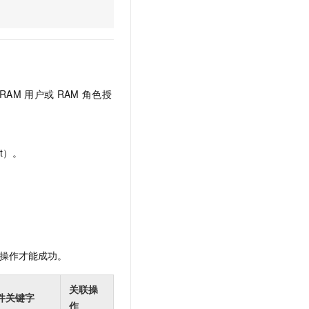
文戏情感细腻自然，动作戏激烈拳拳到肉，实现更强表演能力
支持中英文自由切换，具备更强的噪声鲁棒性
云聚AI 严选权益
SSL 证书
，一键激活高效办公新体验
精选AI产品，从模型到应用全链提效
堡垒机
AI 用量加速计划
应用
防火墙
、识别商机，让客服更高效、服务更出色。
新老同享，达量后返
千问办公
主机安全
NEW
RAM
用户或
RAM
角色授
的智能体编程平台
一站式AI生产力平台
AI 应用及服务市场
伶鹊
企业级人与Agent协作平台，接入和调度多个数字员工
智能客服平台，对话机器人、对话分析、智能外呼
t）。
AI 应用
大模型服务平台百炼 - 全妙
大模型
应用创作平台
多模态内容创作工具，已接入 DeepSeek
自然语言处理
数据标注
操作才能成功。
机器学习
息提取
与 AI 智能体进行实时音视频通话
关联操
从文本、图片、视频中提取结构化的属性信息
构建支持视频理解的 AI 音视频实时通话应用
件关键字
作