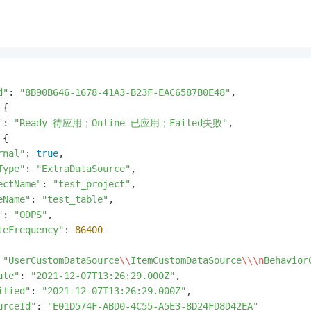
d"
: 
"8B90B646-1678-41A3-B23F-EAC6587B0E48"
,

{

"
: 
"Ready 待应用；Online 已应用；Failed失败"
,

{

rnal"
: 
true
,

Type"
: 
"ExtraDataSource"
,

ectName"
: 
"test_project"
,

eName"
: 
"test_table"
,

"
: 
"ODPS"
,

teFrequency"
: 
86400
 
"UserCustomDataSource
\\
ItemCustomDataSource
\\
\n
Behavior
ate"
: 
"2021-12-07T13:26:29.000Z"
,

ified"
: 
"2021-12-07T13:26:29.000Z"
,

urceId"
: 
"E01D574F-ABD0-4C55-A5E3-8D24FD8D42EA"