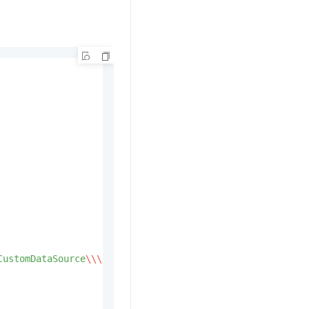
CustomDataSource
\\
\n
SampleCustomDataSource"
,
