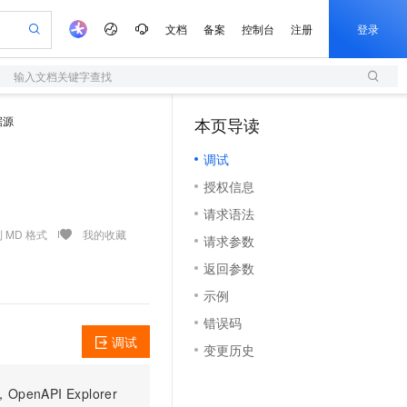
文档
备案
控制台
注册
登录
输入文档关键字查找
验
作计划
器
AI 活动
专业服务
服务伙伴合作计划
开发者社区
加入我们
服务平台百炼
阿里云 OPC 创新助力计划
据源
本页导读
（1）
一站式生成采购清单，支持单品或批量购买
S
可编辑精美 PPT 文稿
S产品伙伴计划（繁花）
峰会
造的大模型服务与应用开发平台
轻量应用服务器
Agency Agents：拥有专属领域专家
AI 生产力先锋
Al MaaS 服务伙伴赋能合作
域名
博文
Careers
至高可申请百万元
调试
性可伸缩的云计算服务
 轻松生成专业的 PPT
开启高性价比 AI 编程新体验
先锋实践拓展 AI 生产力的边界
快速构建应用程序和网站，即刻迈出上云第一步
多领域专家智能体,一键组建 AI 虚拟交付团队
Token 补贴，五大权
计划
海大会
伙伴信用分合作计划
商标
问答
社会招聘
授权信息
益加速 OPC 成功
S
帕鲁游戏服务器
数字证书管理服务（原SSL证书）
HappyHorse 打造一站式影视创作平台
飞天发布时刻
HOT
划
备案
电子书
校园招聘
请求语法
联机服务器，轻松开启游戏
视频创作，一键激活电商全链路生产力
全托管，含MySQL、PostgreSQL、SQL Server、MariaDB多引擎
实现全站 HTTPS，呈现可信的 Web 访问
所见，即是所愿
可视化编排打通从文字构思到成片全链路闭环
更多支持
 MD 格式
我的收藏
划
公司注册
镜像站
请求参数
视频生成
语音识别与合成
 智能体与工作流应用
短信服务
漫剧工坊：一站式动画创作平台
AI 实训营
合作伙伴培训与认证
返回参数
划
上云迁移
的智能体编程平台
站生成，高效打造优质广告素材
通过阿里云百炼高效搭建AI应用,助力高效开发
快速生产连贯的高质量长漫剧
从基础到进阶，Agent 创客手把手教你
国内短信简单易用，安全可靠，秒级触达，全球覆盖200+国家和地区。
e-1.1-T2V
Qwen3-TTS-Flash
lScope
我要反馈
查询合作伙伴
示例
畅细腻的高质量视频
离线语音合成大模型，多语言方言自适应，低延迟高稳定
n Alibaba Cloud ISV 合作
代维服务
olarDB
建企业门户网站
大数据开发治理平台 DataWorks
10 分钟搭建微信、支付宝小程序
错误码
创新加速
ope
登录合作伙伴管理后台
我要建议
站，无忧落地极速上线
以可视化方式快速构建移动和 PC 门户网站
100%兼容MySQL、PostgreSQL，兼容Oracle，支持集中和分布式
高效部署网站，快速应用到小程序
Data Agent 驱动的一站式 Data+AI 开发治理平台
e-1.1-I2V
Cosyvoice-V3-Flash
调试
变更历史
安全
畅自然，细节丰富
高表现力语音合成大模型，语音克隆听感自然
我要投诉
上云场景组合购
伴
边界网络安全防护产品
漫剧创作，剧本、分镜、视频高效生成
覆盖90%+业务场景，专享组合折扣价
PI Explorer
2V
VPN
Fun-ASR