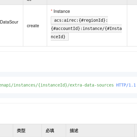
一个 AI 助手
即刻拥有 DeepSeek-R1 满血版
超强辅助，Bol
在企业官网、通讯软件中为客户提供 AI 客服
多种方案随心选，轻松解锁专属 DeepSeek
*
Instance
acs:airec:{#regionId}:
aDataSour
create
{#accountId}:instance/{#Insta
nceId}
enapi/instances/{instanceId}/extra-data-sources
HTTP/1.1
类型
必填
描述