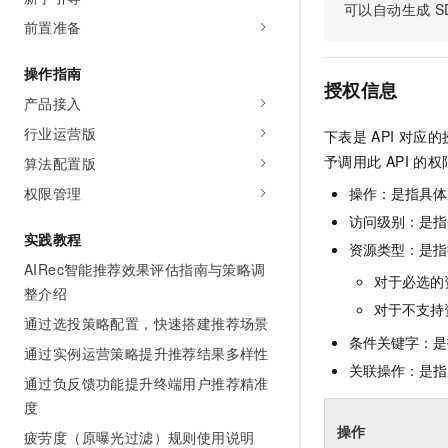
可以自动生成
S
AI 产品 免费试用
网络
安全
云开发大赛
前置准备
Tableau 订阅
1亿+ 大模型 tokens 和 
可观测
入门学习赛
中间件
AI空中课堂在线直播课
操作指南
140+云产品 免费试用
大模型服务
授权信息
上云与迁云
产品新客免费试用，最长1
产品接入
数据库
生态解决方案
千问AI平台-Token Plan
行业运营版
下表是
API
对应的
企业出海
大模型ACA认证体验
大数据计算
予调用此
API
的权
算法配置版
助力企业全员 AI 认知与能
行业生态解决方案
政企业务
媒体服务
千问AI平台-模型体验
权限管理
操作：是指具体
开发者生态解决方案
在线体验全尺寸、多种模态
访问级别：是指每
企业服务与云通信
AI 开发和 AI 应用解决
实践教程
资源类型：是指
Happy 系列大模型
域名与网站
AIRec智能推荐效果评估指南与策略调
对于必选的
整介绍
终端用户计算
对于不支持
通过选投策略配置，快速搭建推荐场景
条件关键字：是
Serverless
通过实例运营策略提升推荐结果多样性
大模型解决方案
关联操作：是指
通过负反馈功能提升终端用户推荐精准
开发工具
快速部署 Dify，高效搭建 
度
迁移与运维管理
操作
疲劳度（原曝光过滤）规则使用说明