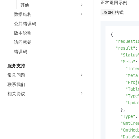
正常返回示例
其他
格式
JSON
数据结构
公共错误码
版本说明
{

"requestI
访问密钥
"result"
: 
错误码
"Status
"Meta"
: 
服务支持
"Inte
常见问题
"Meta
"Proj
联系我们
"Tabl
相关协议
"Type
"Upda
    },

"Type"
:
"GmtCre
"GmtMod
"DataSo