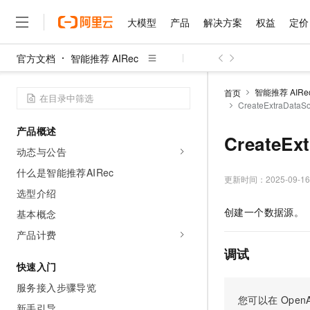
大模型
产品
解决方案
权益
定价
官方文档
智能推荐 AIRec
大模型
产品
解决方案
权益
定价
云市场
伙伴
服务
了解阿里云
精选产品
精选解决方案
普惠上云
产品定价
精选商城
成为销售伙伴
售前咨询
为什么选择阿里云
千问AI平台
智能推荐 AIRe
首页
了解云产品的定价详情
CreateExtraData
大模型服务平台百炼
睿译宝，AI翻译排版一
普惠上云 官方力荐
分销伙伴
在线服务
网站建设
什么是云计算
大
大模型服务与应用平台
上传文档即自动完成翻译和
云服务器38元/年起，超
产品概述
咨询伙伴
多端小程序
技术领先
CreateE
云上成本管理
售后服务
千问大模型
GLM-5.2：长任务时代
官方推荐返现计划
大模型
动态与公告
大模型
精选产品
精选解决方案
Salesforce 国际版订阅
稳定可靠
管理和优化成本
多元化、高性能、安全可靠
推荐新用户得奖励，单订单
销售伙伴合作计划
什么是智能推荐AIRec
自助服务
更新时间：
2025-09-16
友盟天域
安全合规
人工智能与机器学习
AI
文本生成
无影云电脑
Hermes Agent，打造
云工开物
选型介绍
无影生态合作计划
在线服务
观测云
分析师报告
随时随地安全接入的云上超
自主进化，持久记忆，越用
高校专属算力普惠，学生认
计算
互联网应用开发
创建一个数据源。
基本概念
Qwen3.8-Max
HOT
Salesforce On Alibaba C
工单服务
智能体时代全能旗舰模型
Tuya 物联网平台阿里云
研究报告与白皮书
产品计费
云解析DNS
快速拥有专属 OpenClaw
Consulting Partner 合
大数据
容器
免费试用
短信专区
调试
蓝凌 OA
Qwen3.7-Plus
AI 大模型销售与服务生
快速入门
现代化应用
存储
天池大赛
能看、能想、能动手的多模
云原生大数据计算服务 Max
解决方案免费试用 新老
电子合同
服务接入步骤导览
面向分析的企业级SaaS模
最高领取价值200元试用
安全
网络与CDN
您可以在
OpenA
AI 算法大赛
Qwen3-VL-Plus
畅捷通
新手引导