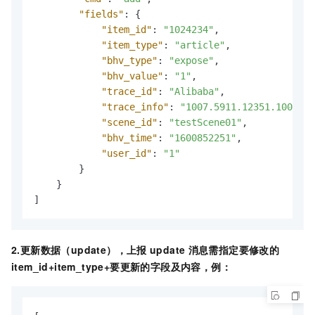
"fields"
:
{
"item_id"
:
"1024234"
,
"item_type"
:
"article"
,
"bhv_type"
:
"expose"
,
"bhv_value"
:
"1"
,
"trace_id"
:
"Alibaba"
,
"trace_info"
:
"1007.5911.12351.1002000
"scene_id"
:
"testScene01"
,
"bhv_time"
:
"1600852251"
,
"user_id"
:
"1"
}
}
]
2.更新数据（update），上报
update
消息需指定要修改的
item_id+item_type+要更新的字段及内容，例：