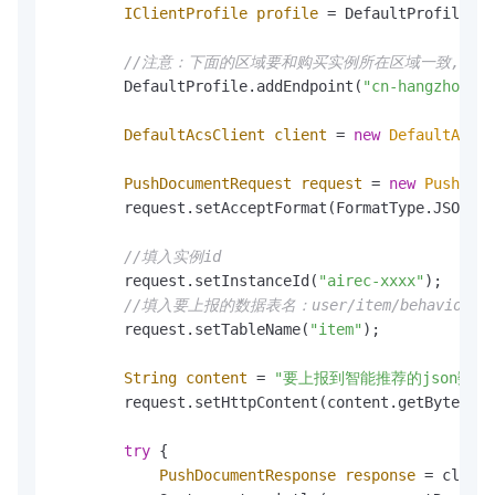
IClientProfile
profile
=
 DefaultProfile.ge
//注意：下面的区域要和购买实例所在区域一致,如是北京区域,则填(
        DefaultProfile.addEndpoint(
"cn-hangzhou"
, 
DefaultAcsClient
client
=
new
DefaultAcsCl
PushDocumentRequest
request
=
new
PushDocu
        request.setAcceptFormat(FormatType.JSON);

//填入实例id
        request.setInstanceId(
"airec-xxxx"
);

//填入要上报的数据表名：user/item/behavior
        request.setTableName(
"item"
);

String
content
=
"要上报到智能推荐的json数据
        request.setHttpContent(content.getBytes(),
try
 {

PushDocumentResponse
response
=
 client