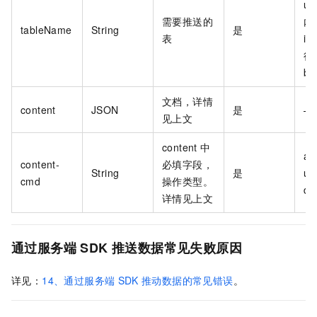
us
需要推送的
内
tableName
String
是
表
it
行
be
文档，详情
content
JSON
是
—
见上文
content
中
ad
content-
必填字段，
String
是
up
cmd
操作类型。
de
详情见上文
通过服务端
SDK
推送数据常见失败原因
详见：
14、通过服务端
SDK
推动数据的常见错误
。