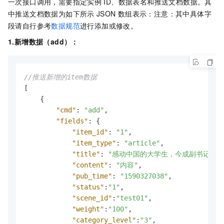
一次接口调用，需要指定实例
ID、数据表名和推送文档数据。其
中推送文档数据为如下所示
JSON
数组表示：注意：其中具体字
段请自行参考
数据规范
进行添加或修改。
1.新增数据（add）：
//推送新增的item数据
[
{
"cmd"
:
"add"
,
"fields"
:
{
"item_id"
:
"1"
,
"item_type"
:
"article"
,
"title"
:
"感动中国的大学生，今成副书记"
,
"content"
:
"内容"
,
"pub_time"
:
"1590327038"
,
"status"
:
"1"
,
"scene_id"
:
"test01"
,
"weight"
:
"100"
,
"category_level"
:
"3"
,