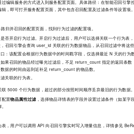
通过编辑服务的方式进入到服务配置页面。具体路径：在智能召回引擎
编辑，即可打开服务配置页面，其中包含召回配置及过滤条件等设置项
、多路归并召回的配置页面，找到行为过滤的配置项。
：是否开启行为过滤。开启行为过滤后，用户可以选择关联一个行为表
段，召回引擎会查询
user_id
关联的行为数据物品，从召回过滤中将这
窗口：该配置会根据行为数据中的时间戳字段，仅选择最近
N
天的行为
：如果召回的物品经过曝光过滤后，不足
return_count
指定的返回条数
为数据的时间由远到近补足
return_count
的物品数。
过滤关联的行为表。
关联
5000
个行为数据，超过的部分按照时间顺序丢弃最旧的行为数据
可配置
物品属性过滤
，选择物品详情表的字段并设置过滤条件（如某字
布
。
为表，用户可以调用
API
向召回引擎实时写入增量信息，详情参见
BeR