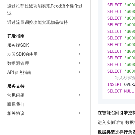
10 分钟在聊天系统中增加
SELECT
'u00
通过推荐过滤功能实现Feed流个性化过
专有云
SELECT
'u00
滤
SELECT
'u00
通过流量调控功能实现物品扶持
SELECT
'u00
SELECT
'u00
开发指南
SELECT
'u00
服务端SDK
SELECT
'u00
SELECT
'u00
友盟SDK的使用
SELECT
'u00
数据源管理
SELECT
'u00
SELECT
'u00
API参考指南
-- 写入标识
INSERT
 OVER
服务支持
SELECT
NULL
常见问题
联系我们
在智能召回引擎控
相关协议
进入实例详情-数
数据类型
选择
行为