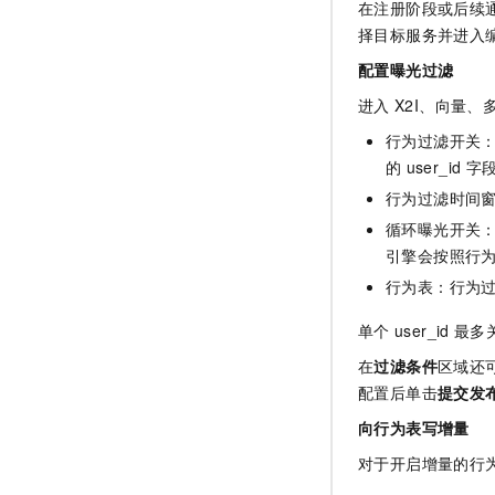
在注册阶段或后续
择目标服务并进入
配置曝光过滤
进入
X2I、向量
行为过滤开关
的
user_id
字
行为过滤时间
循环曝光开关
引擎会按照行
行为表：行为
单个
user_id
最多
在
过滤条件
区域还
配置后单击
提交发
向行为表写增量
对于开启增量的行