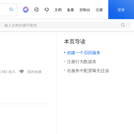
文档
备案
控制台
注册
登录
输入文档关键字查找
验
作计划
器
AI 活动
专业服务
服务伙伴合作计划
开发者社区
加入我们
服务平台百炼
阿里云 OPC 创新助力计划
本页导读
（1）
一站式生成采购清单，支持单品或批量购买
S
可编辑精美 PPT 文稿
S产品伙伴计划（繁花）
峰会
造的大模型服务与应用开发平台
轻量应用服务器
Agency Agents：拥有专属领域专家
AI 生产力先锋
Al MaaS 服务伙伴赋能合作
域名
博文
Careers
至高可申请百万元
创建一个召回服务
性可伸缩的云计算服务
 轻松生成专业的 PPT
开启高性价比 AI 编程新体验
先锋实践拓展 AI 生产力的边界
快速构建应用程序和网站，即刻迈出上云第一步
多领域专家智能体,一键组建 AI 虚拟交付团队
Token 补贴，五大权
计划
海大会
伙伴信用分合作计划
商标
问答
社会招聘
注册行为数据表
益加速 OPC 成功
S
帕鲁游戏服务器
数字证书管理服务（原SSL证书）
HappyHorse 打造一站式影视创作平台
飞天发布时刻
HOT
划
备案
电子书
校园招聘
在服务中配置曝光过滤
联机服务器，轻松开启游戏
视频创作，一键激活电商全链路生产力
全托管，含MySQL、PostgreSQL、SQL Server、MariaDB多引擎
实现全站 HTTPS，呈现可信的 Web 访问
所见，即是所愿
可视化编排打通从文字构思到成片全链路闭环
 MD 格式
我的收藏
更多支持
划
公司注册
镜像站
视频生成
语音识别与合成
 智能体与工作流应用
短信服务
漫剧工坊：一站式动画创作平台
AI 实训营
合作伙伴培训与认证
划
上云迁移
的智能体编程平台
站生成，高效打造优质广告素材
通过阿里云百炼高效搭建AI应用,助力高效开发
快速生产连贯的高质量长漫剧
从基础到进阶，Agent 创客手把手教你
国内短信简单易用，安全可靠，秒级触达，全球覆盖200+国家和地区。
e-1.1-T2V
Qwen3-TTS-Flash
lScope
我要反馈
查询合作伙伴
畅细腻的高质量视频
离线语音合成大模型，多语言方言自适应，低延迟高稳定
n Alibaba Cloud ISV 合作
代维服务
olarDB
建企业门户网站
大数据开发治理平台 DataWorks
10 分钟搭建微信、支付宝小程序
创新加速
ope
登录合作伙伴管理后台
我要建议
站，无忧落地极速上线
以可视化方式快速构建移动和 PC 门户网站
100%兼容MySQL、PostgreSQL，兼容Oracle，支持集中和分布式
高效部署网站，快速应用到小程序
Data Agent 驱动的一站式 Data+AI 开发治理平台
e-1.1-I2V
Cosyvoice-V3-Flash
安全
畅自然，细节丰富
高表现力语音合成大模型，语音克隆听感自然
我要投诉
上云场景组合购
伴
边界网络安全防护产品
漫剧创作，剧本、分镜、视频高效生成
覆盖90%+业务场景，专享组合折扣价
2V
VPN
Fun-ASR