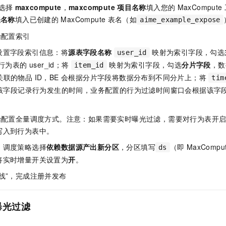
选择
maxcompute
，
maxcompute
项目名称
填入您的
MaxCompute
表名称
填入已创建的
MaxCompute
表名（如
aime_example_expose
始配置索引
设置字段索引信息：将
源表字段名称
映射为索引字段，勾选
user_id
为表的 user_id；将
映射为索引字段，勾选
分片字段
，
item_id
id 关联的物品 ID，BE 会根据分片字段将数据分布到不同分片上；将
tim
该字段记录行为发生的时间，业务配置的行为过滤时间窗口会根据该字
开始配置全量调度方式。注意：如果需要实时曝光过滤，需要对行为表开
写入到行为表中。
，调度策略选择
依赖数据源产出新分区
，分区填写
（即
MaxCompu
ds
将实时增量开关设置为
开
。
线”，完成注册并发布
曝光过滤