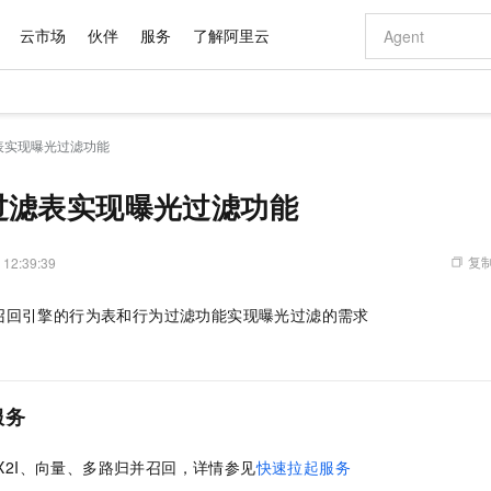
云市场
伙伴
服务
了解阿里云
AI 特惠
数据与 API
成为产品伙伴
企业增值服务
最佳实践
价格计算器
AI 场景体
基础软件
产品伙伴合
阿里云认证
市场活动
配置报价
大模型
表实现曝光过滤功能
自助选配和估算价格
步到位
域名与网站
智启 AI 普惠权益
产品生态集成认证中心
企业支持计划
云上春晚
Qwen Audio：打造专属 AI 语音助手
千问官方 MaaS 平台，为开发者和 Agent 而生，新用户赠送 1 亿 + tokens 额度
云服务器 EC
一句话生成原生
AI Coding
阿里云Maa
2026 阿里云
为企业打
数据集
Windows
大模型认证
模型
NEW
NEW
格式还原
值低价云产品抢先购
提供智能易用的域名与建站服务
至高享 1亿+免费 tokens，加速 Al 应用落地
Qwen-Audio-3.0-Realtime 端到端实时语音角色扮演
安全可靠、弹
输入一句话想法,
智能编程，一键
过滤表实现曝光过滤功能
产品生态伙伴
专家技术服务
云上奥运之旅
弹性计算合作
阿里云中企出
手机三要素
宝塔 Linux
全部认证
价格优势
开源旗舰模型
对象存储 OSS
即刻拥有 DeepSeek-V4-Pro
阿里云 OPC 创新助力计划
云数据库 RD
一键部署幻兽
AI 电商营销
产品生态伙伴工作台
企业增值服务台
云栖战略参考
云存储合作计
云栖大会
身份实名认证
CentOS
训练营
推动算力普惠，释放技术红利
的大模型服务
最高返9万
真正可用的 1M 上下文,一次完成代码全链路开发
轻松解锁专属 DeepSeek-V4-Pro
至高百万元 Token 补贴，加速一人公司成长
稳定、安全、高性价比、高性能的云存储服务
一键购买专属
从图文生成到
复制
 12:39:39
云上的中国
数据库合作计
活动全景
短信
Docker
图片和
自进化智能体
人工智能平台 PAI
5 分钟轻松部署专属 QwenPaw
Token Plan 模型订阅计划
Qoder
高效搭建 AI
AI 广告创作
企业成长
大模型
NEW
HOT
信息公告
召回引擎的行为表和行为过滤功能实现曝光过滤的需求
看见新力量
云网络合作计
OCR 文字识别
JAVA
级电脑
越聪明
证享300元代金券
一站式AI开发、训练和推理服务
Qwen3.8-Max 首发尝鲜，限时加量 10 倍，夜间低至2折
从聊天伙伴进化为能主动干活的本地数字员工
面向真实软件
图文、视频一
Kimi-K3
HappyHors
NEW
魔搭 Mode
loud
服务实践
官网公告
Kimi 最新旗舰模型，长程编程与推理利器
让文字生成流
金融模力时刻
Salesforce O
版
发票查验
全能环境
Qoder CN
Claude Code + GStack 打造工程团队
千问办公，限时限量积分加倍
云原生数据库 P
低代码高效构
AI 建站
NEW
作计划
计划
创新中心
魔搭 ModelSc
健康状态
让AI从“聊天伙伴”进化为能干活的“数字员工”
覆盖公网/内网、递归/权威、移动APP等全场景解析服务
安装技能 GStack，拥有专属 AI 工程团队
你的AI工作搭子，覆盖日常办公高频场景
基于千问大模型等，支持代码智能生成、研发智能问答
0 代码专业建
客户案例
天气预报查询
操作系统
Deepseek-v4-pro
HappyHors
服务
态合作计划
态智能体模型
旗舰 MoE 大模型，百万上下文与顶尖推理能力
图生视频，流
Compute
同享
容器服务 Kubernetes 版 ACK
万小智 AI 建站低至 15元/月
云防火墙
AI 短剧/漫剧
快递物流查询
WordPress
成为服务伙
高校合作
式云数据仓库
点，立即开启云上创新
提供一站式管理容器应用的 K8s 服务
送.CN域名，送备案服务码
云原生的云上
AI助力短剧
X2I、向量、多路归并召回，详情参见
快速拉起服务
GLM-5.2
Wan2.7-T
Ubuntu