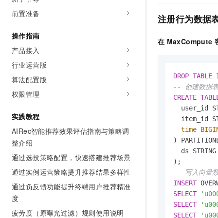
AI 产品 免费试用
网络
安全
云开发大赛
前置准备
Tableau 订阅
注册行为数据
1亿+ 大模型 tokens 和 
可观测
入门学习赛
中间件
AI空中课堂在线直播课
操作指南
140+云产品 免费试用
大模型服务
在
MaxCompute
上云与迁云
产品新客免费试用，最长1
产品接入
数据库
生态解决方案
千问AI平台-Token Plan
行业运营版
企业出海
大模型ACA认证体验
大数据计算
DROP
TABLE
 
算法配置版
助力企业全员 AI 认知与能
行业生态解决方案
政企业务
-- 创建数据
媒体服务
千问AI平台-模型体验
权限管理
开发者生态解决方案
CREATE
TABL
在线体验全尺寸、多种模态
  user_id S
企业服务与云通信
AI 开发和 AI 应用解决
实践教程
  item_id S
Happy 系列大模型
域名与网站
time
BIGI
AIRec智能推荐效果评估指南与策略调
) PARTITION
整介绍
终端用户计算
  ds STRIN
通过选投策略配置，快速搭建推荐场景
Serverless
通过实例运营策略提升推荐结果多样性
大模型解决方案
-- 写入向
INSERT
 OVER
通过负反馈功能提升终端用户推荐精准
开发工具
快速部署 Dify，高效搭建 
SELECT
'u00
度
SELECT
'u00
迁移与运维管理
疲劳度（原曝光过滤）规则使用说明
SELECT
'u00