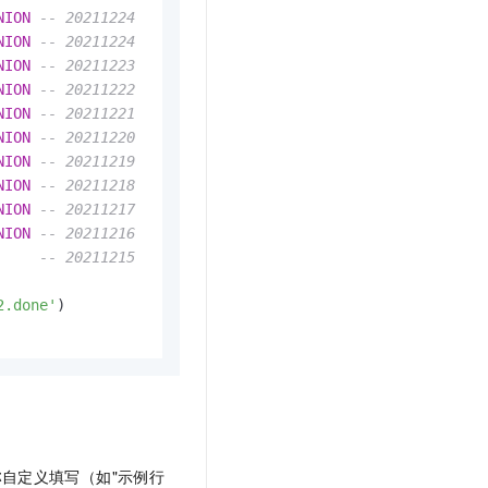
t.diy 一步搞定创意建站
构建大模型应用的安全防护体系
NION
-- 20211224
通过自然语言交互简化开发流程,全栈开发支持
通过阿里云安全产品对 AI 应用进行安全防护
NION
-- 20211224
NION
-- 20211223
NION
-- 20211222
NION
-- 20211221
NION
-- 20211220
NION
-- 20211219
NION
-- 20211218
NION
-- 20211217
NION
-- 20211216
     
-- 20211215
2.done'
称
自定义填写（如"示例行