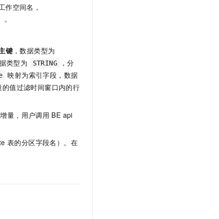
工作空间名，
）。
主键
，数据类型为
数据类型为
，分
STRING
映射为索引字段，数据
e
段的值过滤时间窗口内的行
启增量，用户调用
BE api
te
表的分区字段名）。在