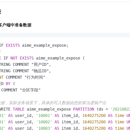
服务生态伙伴
视觉 Coding、空间感知、多模态思考等全面升级
1M上下文，专为长程任务能力而生
云工开物
企业应用
Night Plan 支持 Qwen 3.8-Max
AI 办公
NEW
Red Hat
表
30+ 款产品免费体验
夜间 5 折，Qwen/Meoo/TokenPlan 客户专享
AI智能应用
科研合作
ERP
堂（旗舰版）
SUSE
智能客服
AI 应用构建
大模型原生
客户端中准备数据
CRM
2个月
自动承接线索
建站小程序
Qoder
大模型服务平台百炼-应用模版
OA 办公系统
HOT
NEW
面向真实软件
个人版上线、团队版降价；千问3.8-Max首发发尝鲜
丰富多元化的应用模版和解决方案
IF 
EXISTS
力提升
财税管理
模板建站
表
万有无界
大模型服务平台百炼-智能体
400电话
定制建站
E
 IF 
NOT
EXISTS
 aime_example_expose (

的模型效果
灵活可视化地构建企业级 Agent
TRING COMMENT "用户ID",

方案
广告营销
模板小程序
TRING COMMENT "物品ID",

秒悟
人工智能平台 PAI
NT
 COMMENT "行为时间"

定制小程序
云端极速 AI 
新一代 AI 视频生成模型，深度适配广告营销等场景
AI Native 的算法工程平台，一站式完成建模、训练、推理服务部署
ED 
BY
 (

APP 开发
G COMMENT "分区字段"

建站系统
量数据，实际业务场景下，具体的写入数据由您的算法逻辑产出
WRITE 
TABLE
 aime_example_expose 
PARTITION
 (ds 
=
'2021082
AI 应用
10分钟微调：让0.6B模型媲美235B模型
多模态数据信
01'
AS
 user_id, 
'10001'
AS
 item_id, 
1640275200
AS
time
U
依托云原生高可用架构,实现Dify私有化部署
用1%尺寸在特定领域达到大模型90%以上效果
01'
AS
 user_id, 
'10002'
AS
 item_id, 
1640275200
AS
time
U
02'
AS
 user_id, 
'10003'
AS
 item_id, 
1640275200
AS
time
U