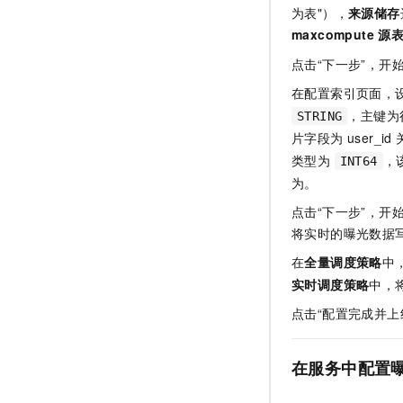
为表"），
来源储存
maxcompute
源
点击“下一步”，开
在配置索引页面，
，主键为行
STRING
片字段为 user_
类型为
，
INT64
为。
点击“下一步”，
将实时的曝光数据
在
全量调度策略
中
实时调度策略
中，
点击“配置完成并上
在服务中配置