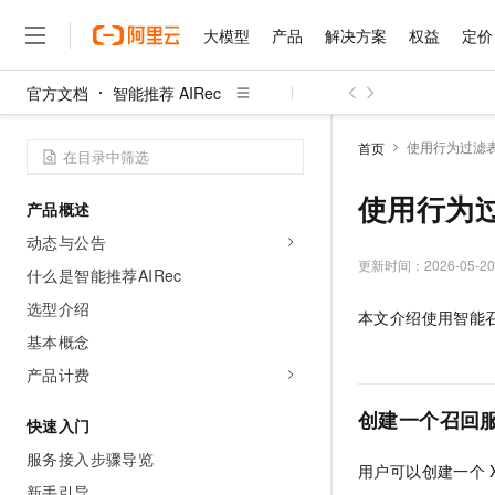
大模型
产品
解决方案
权益
定价
官方文档
智能推荐 AIRec
大模型
产品
解决方案
权益
定价
云市场
伙伴
服务
了解阿里云
精选产品
精选解决方案
普惠上云
产品定价
精选商城
成为销售伙伴
售前咨询
为什么选择阿里云
千问AI平台
使用行为过滤
首页
了解云产品的定价详情
大模型服务平台百炼
睿译宝，AI翻译排版一
普惠上云 官方力荐
分销伙伴
在线服务
网站建设
什么是云计算
大
大模型服务与应用平台
上传文档即自动完成翻译和
云服务器38元/年起，超
使用行为
产品概述
咨询伙伴
多端小程序
技术领先
云上成本管理
售后服务
千问大模型
GLM-5.2：长任务时代
官方推荐返现计划
大模型
动态与公告
大模型
精选产品
精选解决方案
Salesforce 国际版订阅
稳定可靠
管理和优化成本
多元化、高性能、安全可靠
推荐新用户得奖励，单订单
更新时间：
2026-05-20
销售伙伴合作计划
什么是智能推荐AIRec
自助服务
友盟天域
安全合规
人工智能与机器学习
AI
文本生成
无影云电脑
Hermes Agent，打造
云工开物
选型介绍
本文介绍使用智能
无影生态合作计划
在线服务
观测云
分析师报告
随时随地安全接入的云上超
自主进化，持久记忆，越用
高校专属算力普惠，学生认
计算
互联网应用开发
基本概念
Qwen3.8-Max
HOT
Salesforce On Alibaba C
工单服务
智能体时代全能旗舰模型
Tuya 物联网平台阿里云
研究报告与白皮书
产品计费
云解析DNS
快速拥有专属 OpenClaw
Consulting Partner 合
大数据
容器
免费试用
短信专区
蓝凌 OA
Qwen3.7-Plus
创建一个召回
AI 大模型销售与服务生
快速入门
现代化应用
存储
天池大赛
能看、能想、能动手的多模
云原生大数据计算服务 Max
解决方案免费试用 新老
电子合同
服务接入步骤导览
面向分析的企业级SaaS模
最高领取价值200元试用
安全
用户可以创建一个
网络与CDN
AI 算法大赛
Qwen3-VL-Plus
畅捷通
新手引导