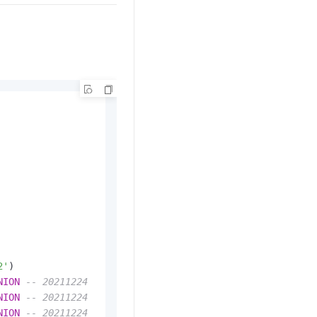
文戏情感细腻自然，动作戏激烈拳拳到肉，实现更强表演能力
支持中英文自由切换，具备更强的噪声鲁棒性
云聚AI 严选权益
SSL 证书
，一键激活高效办公新体验
精选AI产品，从模型到应用全链提效
堡垒机
AI 用量加速计划
应用
防火墙
、识别商机，让客服更高效、服务更出色。
新老同享，达量后返
千问办公
主机安全
NEW
的智能体编程平台
一站式AI生产力平台
AI 应用及服务市场
伶鹊
企业级人与Agent协作平台，接入和调度多个数字员工
智能客服平台，对话机器人、对话分析、智能外呼
AI 应用
大模型服务平台百炼 - 全妙
大模型
应用创作平台
多模态内容创作工具，已接入 DeepSeek
自然语言处理
数据标注
机器学习
2'
息提取
与 AI 智能体进行实时音视频通话
NION
-- 20211224
从文本、图片、视频中提取结构化的属性信息
构建支持视频理解的 AI 音视频实时通话应用
NION
-- 20211224
NION
-- 20211224