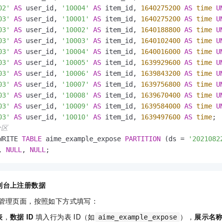
一个 AI 助手
即刻拥有 DeepSeek-R1 满血版
超强辅助，Bol
02'
AS
 user_id, 
'10004'
AS
 item_id, 
1640275200
AS
time
U
在企业官网、通讯软件中为客户提供 AI 客服
多种方案随心选，轻松解锁专属 DeepSeek
03'
AS
 user_id, 
'10001'
AS
 item_id, 
1640275200
AS
time
U
03'
AS
 user_id, 
'10002'
AS
 item_id, 
1640188800
AS
time
U
03'
AS
 user_id, 
'10003'
AS
 item_id, 
1640102400
AS
time
U
03'
AS
 user_id, 
'10004'
AS
 item_id, 
1640016000
AS
time
U
03'
AS
 user_id, 
'10005'
AS
 item_id, 
1639929600
AS
time
U
03'
AS
 user_id, 
'10006'
AS
 item_id, 
1639843200
AS
time
U
03'
AS
 user_id, 
'10007'
AS
 item_id, 
1639756800
AS
time
U
03'
AS
 user_id, 
'10008'
AS
 item_id, 
1639670400
AS
time
U
03'
AS
 user_id, 
'10009'
AS
 item_id, 
1639584000
AS
time
U
03'
AS
 user_id, 
'10010'
AS
 item_id, 
1639497600
AS
time
; 
分区
WRITE 
TABLE
 aime_example_expose 
PARTITION
 (ds 
=
'2021082
, 
NULL
, 
NULL
;
制台上注册数据
据管理页面，按照如下方式填写：
表
，
数据
ID
填入行为表
ID（如
），
展示名
aime_example_expose