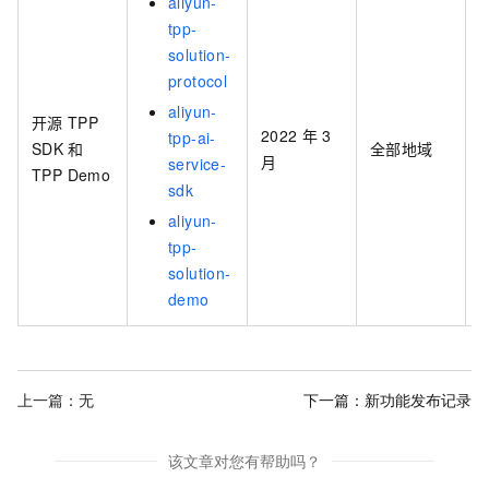
aliyun-
tpp-
solution-
protocol
aliyun-
开源
TPP
2022
年
3
tpp-ai-
SDK
和
全部地域
h
月
service-
TPP Demo
sdk
aliyun-
tpp-
solution-
demo
上一篇：无
下一篇：
新功能发布记录
该文章对您有帮助吗？