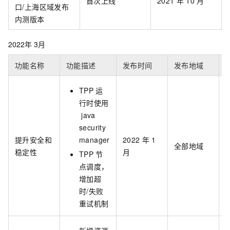
首次上线
2021
年
10
月
口/上海区域发布
内测版本
2022年 3月
功能名称
功能描述
发布时间
发布地域
TPP
运
行时使用
java
security
提升安全和
manager
2022
年
1
全部地域
h
稳定性
月
TPP
节
点调度，
增加超
时/失败
重试机制