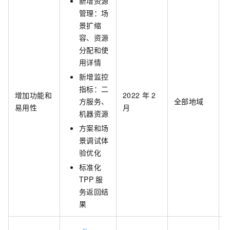
新增资源
管理：场
景扩缩
容、资源
分配和使
用详情
新增监控
指标：二
增加功能和
2022
年
2
方服务、
全部地域
h
易用性
月
机器资源
方案和场
景调试体
验优化
标准化
TPP
服
务返回结
果