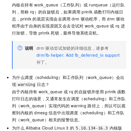
内核在持有
work_queue（工作队列）或
runqueue（运行队
列，简称
rq）的自旋锁后，如果调用
printk
函数打印内核日
志，printk
的底层实现会去调用
drm
驱动程序，而
drm
驱动
程序由于自身的实现原因又会去尝试对
work_queue
或
rq
进
行加锁，导致
printk
死锁，最终导致系统宕机。
说明
drm
驱动尝试加锁的详细信息，请参考
drm/fb-helper: Add fb_deferred_io support
补丁。
为什么调度（scheduling）和工作队列（work_queue）会出
现
日志？
warning
由于内核持有
work_queue
或
rq
的自旋锁并使用
printk
函数
打印日志的场景，又通常发生在调度（scheduling）和工作队
列（work_queue）实现代码的
warning
路径上，所以可以观
察到内核的
dmesg
信息中出现调度（scheduling）和工作队
列（work_queue）相关的报警信息。
为什么
Alibaba Cloud Linux 3
的
内核版
5.10.134-16.3