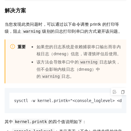
解决方案
当您发现此类问题时，可以通过以下命令调整
printk
的打印等
级，阻止
级别的日志打印到串口的方式避开该问题。
warning
重要
如果您的日志系统是依赖捕获串口输出而非内
核日志（dmesg）信息，请谨慎评估后使用。
该方法会导致串口中的
日志缺失，
warning
但不会影响内核日志（dmesg）中
的
日志。
warning
sysctl -w kernel.printk="<console_loglevel> <defau
其中
的四个值说明如下：
kernel.printk
：表示高于（不含）此优先级的信息