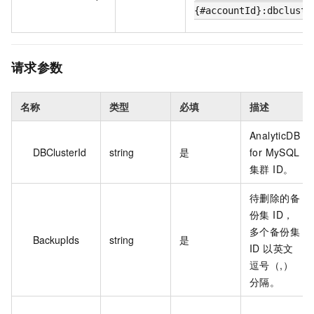
{#accountId}:dbcluste
请求参数
名称
类型
必填
描述
AnalyticDB
DBClusterId
string
是
for MySQL
集群 ID。
待删除的备
份集 ID，
多个备份集
BackupIds
string
是
ID 以英文
逗号（,）
分隔。