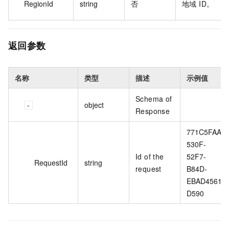
RegionId
string
否
地域 ID。
返回参数
名称
类型
描述
示例值
Schema of
object
Response
771C5FAA-
530F-
Id of the
52F7-
RequestId
string
request
B84D-
EBAD4561
D590