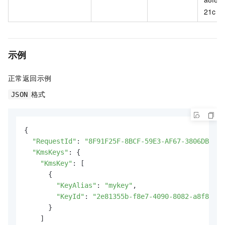
21c
示例
正常返回示例
格式
JSON
{

"RequestId"
: 
"8F91F25F-8BCF-59E3-AF67-3806DB41FD
"KmsKeys"
: {

"KmsKey"
: [

      {

"KeyAlias"
: 
"mykey"
,

"KeyId"
: 
"2e81355b-f8e7-4090-8082-a8f8124a
      }

    ]
