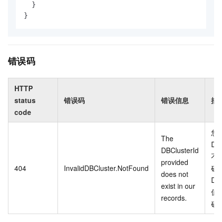
  }

}
错误码
HTTP
status
错误码
错误信息
描
code
您
The
DBC
DBClusterId
不
provided
404
InvalidDBCluster.NotFound
确
does not
DBC
exist in our
值
records.
确