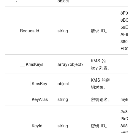
object
8F91F
8BCF-
59E3-
RequestId
string
请求 ID。
AF67-
3806D
FD09
KMS 的
KmsKeys
array<object>
key 列表。
KMS 的密
KmsKey
object
钥对象。
KeyAlias
string
密钥别名。
mykey
2e813
f8e7-4
KeyId
string
密钥 ID。
8082-
a8f81