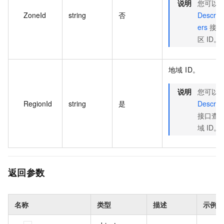
说明
您可以
ZoneId
string
否
Describ
ers
接口
区 ID。
地域 ID。
说明
您可以
RegionId
string
是
Describ
接口查
域 ID。
返回参数
名称
类型
描述
示例值