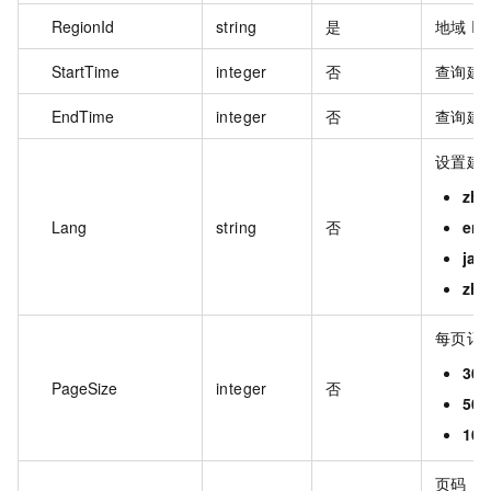
RegionId
string
是
地域 I
StartTime
integer
否
查询建议
EndTime
integer
否
查询建议
设置建
zh
Lang
string
否
en
ja
zh-
每页记
30
PageSize
integer
否
50
100
页码，取