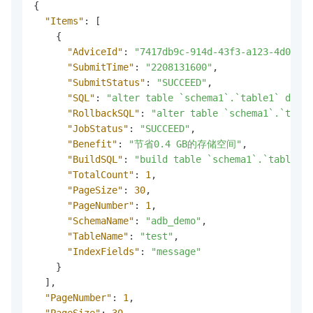
{
"Items"
:
[
{
"AdviceId"
:
"7417db9c-914d-43f3-a123-4d0e448
"SubmitTime"
:
"2208131600"
,
"SubmitStatus"
:
"SUCCEED"
,
"SQL"
:
"alter table `schema1`.`table1` drop 
"RollbackSQL"
:
"alter table `schema1`.`table
"JobStatus"
:
"SUCCEED"
,
"Benefit"
:
"节省0.4 GB的存储空间"
,
"BuildSQL"
:
"build table `schema1`.`table1`"
"TotalCount"
:
1
,
"PageSize"
:
30
,
"PageNumber"
:
1
,
"SchemaName"
:
"adb_demo"
,
"TableName"
:
"test"
,
"IndexFields"
:
"message"
}
]
,
"PageNumber"
:
1
,
"PageSize"
:
30
,