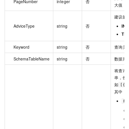
PageNumber
integer
否
大值，
建议的
AdviceType
string
否
IN
TIE
Keyword
string
否
查询关
SchemaTableName
string
否
数据库
将查询
串，例
如
[{"
其中：
Fi