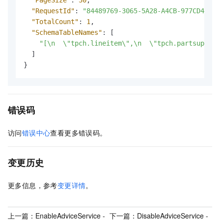
"RequestId"
:
"84489769-3065-5A28-A4CB-977CD426F1
"TotalCount"
:
1
,
"SchemaTableNames"
:
[
"[\n  \"tpch.lineitem\",\n  \"tpch.partsupp\",
]
}
错误码
访问
错误中心
查看更多错误码。
变更历史
更多信息，参考
变更详情
。
上一篇：
EnableAdviceService -
下一篇：
DisableAdviceService -