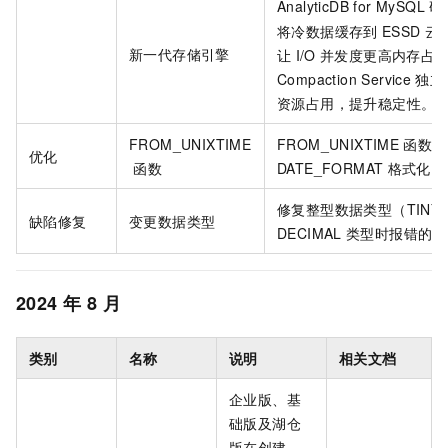
AnalyticDB for MySQL
研
将冷数据缓存到
ESSD
云
新一代存储引擎
让
I/O
并发度更高内存占
Compaction Service
独立
资源占用，提升稳定性。
FROM_UNIXTIME
FROM_UNIXTIME
函数支
优化
函数
DATE_FORMAT
格式化。
修复整型数据类型（TINYIN
缺陷修复
变更数据类型
DECIMAL
类型时报错的问
2024
年
8
月
类别
名称
说明
相关文档
企业版、基
础版及湖仓
版
在创建