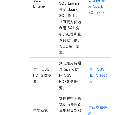
SQL Engine
Engine
发
Spark
开发
Spark
SQL
作业
SQL
作业，
从而更方便地
利用
SQL
分
析、处理和查
询数据，提升
SQL
执行效
率。
湖仓版
支持通
访问
OSS-
过
Spark
访
访问
OSS-
HDFS
数据
问
OSS-
HDFS
数据
源
HDFS
数据
源
源。
支持在空间总
览页面快速查
存储空间分
空间总览
看集群级别和
析