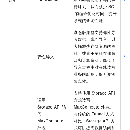
行计划，从而减少
SQL
的编译优化时间，提升
系统的查询性能。
湖仓版
集群支持弹性导
入数据。弹性导入可以
大幅减少存储资源的消
耗，或者不消耗存储资
弹性导入
弹
源和计算资源，降低了
导入过程中对在线读写
业务的影响，提升资源
隔离性。
支持使用
Storage API
调用
方式读写
Storage API
访
MaxCompute
外表。
问
与传统的
Tunnel
方式
MaxCompute
相比，Storage API
方
外表
式可以提高数据访问和