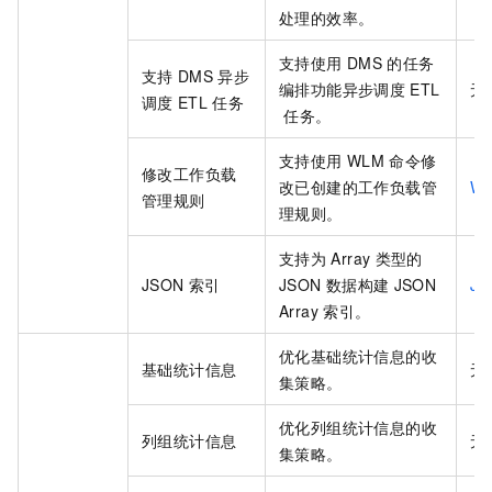
处理的效率。
支持使用
DMS
的任务
支持
DMS
异步
编排功能异步调度
ETL
无
调度
ETL
任务
任务。
支持使用
WLM
命令修
修改
工作负载
改已创建的
工作负载管
W
管理规则
理规则。
支持为
Array
类型的
JSON
索引
JSON
数据构建
JSON
JS
Array
索引。
优化基础统计信息的收
基础统计信息
无
集策略。
优化列组统计信息的收
列组统计信息
无
集策略。