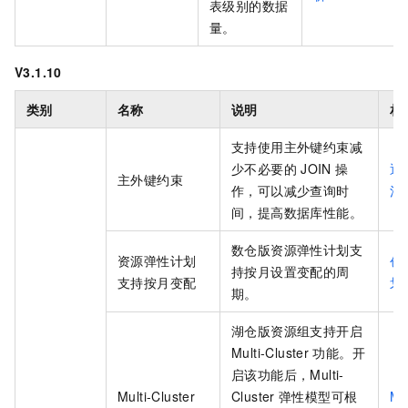
表级别的数据
量。
V3.1.10
类别
名称
说明
相
支持使用主外键约束减
少不必要的
JOIN
操
通
主外键约束
作，可以减少查询时
消
间，提高数据库性能。
数仓版
资源弹性计划支
资源弹性计划
创
持按月设置变配的周
支持按月变配
划
期。
湖仓版
资源组支持开启
Multi-Cluster
功能。开
启该功能后，Multi-
Multi-Cluster
Cluster
弹性模型可根
Mul