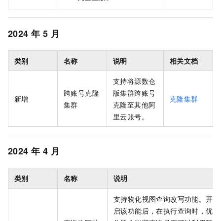
2024
年
5
月
类别
名称
说明
相关文档
支持将源
数仓
跨账号克隆
版
集群跨账号
新增
克隆集群
集群
克隆至其他阿
里云账号。
2024
年
4
月
类别
名称
说明
支持物化视图查询改写功能。开
启该功能后，在执行查询时，优