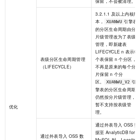
保留，不会被清理。
3.2.1.1
及以上内核版
本，
引擎表
XUANWU
的分区生命周期由分
片级管理改为了表级
管理，即新建表
LIFECYCLE n
表示每
表级分区生命周期管理
个表保留
n
个分区，
（LIFECYCLE）
不再是原来的每个分
片保留
n
个分
区。
引
XUANWU_V2
擎表的分区生命周期
仍然按分片级管理，
暂不支持按表级管
优化
理。
通过外表导入
OSS
数
据至
AnalyticDB for
通过外表导入
OSS
数
MySQL
时，Location