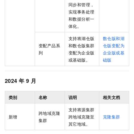
同步和管理，
实现事务处理
和数据分析一
体化。
支持将
湖仓版
数仓版和湖
变配产品系
和
数仓版
集群
仓版变配为
列
变配为
企业版
企业版或基
或
基础版
。
础版
2024
年
9
月
类别
名称
说明
相关文档
支持将源集群
跨地域克隆
新增
跨地域克隆至
克隆集群
集群
其它地域。