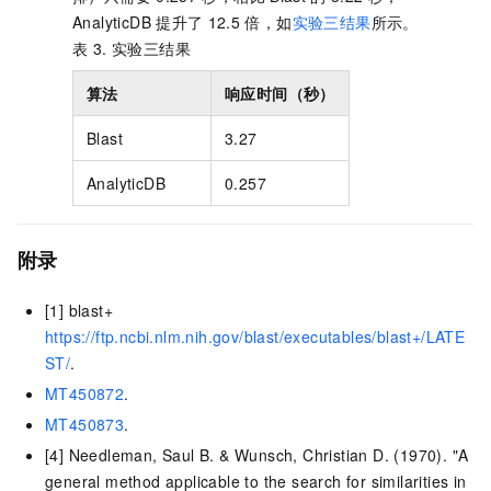
AnalyticDB
提升了
12.5
倍，如
实验三结果
所示。
表 3.
实验三结果
算法
响应时间（秒）
Blast
3.27
AnalyticDB
0.257
附录
[1] blast+
https://ftp.ncbi.nlm.nih.gov/blast/executables/blast+/LATE
ST/
.
MT450872
.
MT450873
.
[4] Needleman, Saul B. & Wunsch, Christian D. (1970). "A
general method applicable to the search for similarities in