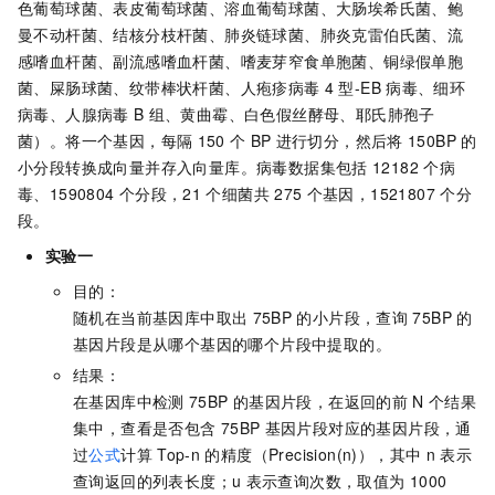
色葡萄球菌、表皮葡萄球菌、溶血葡萄球菌、大肠埃希氏菌、鲍
曼不动杆菌、结核分枝杆菌、肺炎链球菌、肺炎克雷伯氏菌、流
感嗜血杆菌、副流感嗜血杆菌、嗜麦芽窄食单胞菌、铜绿假单胞
菌、屎肠球菌、纹带棒状杆菌、人疱疹病毒
4
型-EB
病毒、细环
病毒、人腺病毒
B
组、黄曲霉、白色假丝酵母、耶氏肺孢子
菌）。将一个基因，每隔
150
个
BP
进行切分，然后将
150BP
的
小分段转换成向量并存入向量库。病毒数据集包括
12182
个病
毒、1590804
个分段，21
个细菌共
275
个基因，1521807
个分
段。
实验一
目的：
随机在当前基因库中取出
75BP
的小片段，查询
75BP
的
基因片段是从哪个基因的哪个片段中提取的。
结果：
在基因库中检测
75BP
的基因片段，在返回的前
N
个结果
集中，查看是否包含
75BP
基因片段对应的基因片段，通
过
公式
计算
Top-n
的精度（Precision(n)），其中
n
表示
查询返回的列表长度；u
表示查询次数，取值为
1000