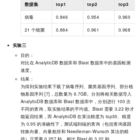
数据集
top1
top2
top3
病毒
0.846
0.954
0.960
21
个细菌
0.884
0.961
0.968
实验三
目的：
对比在
AnalyticDB
数据库和
Blast
数据库中的基因检测
速度。
结果：
为得到实验结果下载了病毒序列、菌类基因序列、部分植
物基因序列 [7]，总数量为
9.7GB。分别将相关数据导入
AnalyticDB
数据库和
Blast
数据库中，分别进行
100
次
不同的查询，取实验结果的平均值。Blast
需要
3.22
秒才
能返回结果，而
AnalyticDB
在算法精度为
top30、精度
为
0.95
的准确性下，测试端到端的查询（包括查询基因
转换向量、向量粗排和
Needleman-Wunsch
算法的精
排）只需要
0.257
秒，相比
Blast
的
3.22
秒，