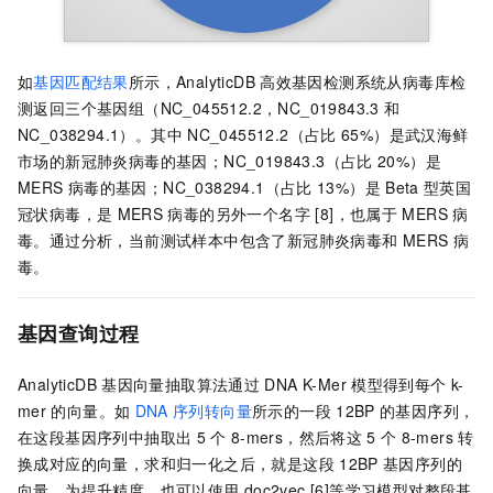
如
基因匹配结果
所示，AnalyticDB
高效基因检测系统从病毒库检
测返回三个基因组（NC_045512.2，NC_019843.3
和
NC_038294.1）。其中
NC_045512.2（占比
65%）是武汉海鲜
市场的新冠肺炎病毒的基因；NC_019843.3（占比
20%）是
MERS
病毒的基因；NC_038294.1（占比
13%）是
Beta
型英国
冠状病毒，是
MERS
病毒的另外一个名字 [8]，也属于
MERS
病
毒。通过分析，当前测试样本中包含了新冠肺炎病毒和
MERS
病
毒。
基因查询过程
AnalyticDB
基因向量抽取算法通过
DNA K-Mer
模型得到每个
k-
mer
的向量。如
DNA
序列转向量
所示的一段
12BP
的基因序列，
在这段基因序列中抽取出
5
个
8-mers，然后将这
5
个
8-mers
转
换成对应的向量，求和归一化之后，就是这段
12BP
基因序列的
向量。为提升精度，也可以使用
doc2vec [6]等学习模型对整段基