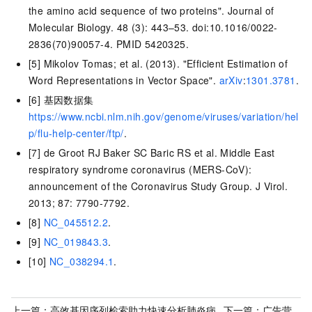
the amino acid sequence of two proteins". Journal of
Molecular Biology. 48 (3): 443–53. doi:10.1016/0022-
2836(70)90057-4. PMID 5420325.
[5] Mikolov Tomas; et al. (2013). "Efficient Estimation of
Word Representations in Vector Space".
arXiv
:
1301.3781
.
[6] 基因数据集
https://www.ncbi.nlm.nih.gov/genome/viruses/variation/hel
p/flu-help-center/ftp/
.
[7] de Groot RJ Baker SC Baric RS et al. Middle East
respiratory syndrome coronavirus (MERS-CoV):
announcement of the Coronavirus Study Group. J Virol.
2013; 87: 7790-7792.
[8]
NC_045512.2
.
[9]
NC_019843.3
.
[10]
NC_038294.1
.
上一篇：
高效基因序列检索助力快速分析肺炎病
下一篇：
广告营