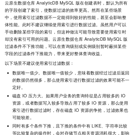
云原生数据仓库 AnalyticDB MySQL 版
在创建表时，默认为所有
的字段创建了索引，使数据过滤的效率更高。然而在某些场景
中，使用索引过滤数据不一定能得到较好的性能，甚至会影响整
体性能。此时不建议继续使用索引进行数据过滤。虽然用户可以
手动删除某些字段的索引，但这种做法可能导致需要使用索引时
却没有索引可用的问题。
云原生数据仓库 AnalyticDB MySQL 版
过滤条件不下推功能，可以在查询级别或实例级别暂时蔽掉某些
字段的过滤条件下推能力，带来更好整体查询收益。
以下场景不建议使用索引过滤数据：
数据唯一值少。数据唯一值较少，意味着数据经过过滤后返回
的数据仍然很多，那么使用索引进行数据过滤的效果可能不一
定好。
磁盘
IO
压力大。如果用户业务的查询特征是占用较多的
IO
资源，或者数据写入较多导致占用了较多
IO
资源，那么使用
索引进行数据过滤时，存在磁盘
IO
资源的争抢，过滤效果也
可能较差。
同时有多个条件下推，且下推的条件中有
LIKE、字符串比较
等比较复杂的操作时，会对存储节点相关资源消耗很大，影响