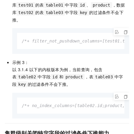
库
的表
中字段
、
，数据
test01
table01
id
product
库
的表
中字段
的过滤条件不会下
test02
table03
key
推。
/*+ filter_not_pushdown_columns=[test01.tabl
示例
3：
以
3.1.4
以下的内核版本为例，当前查询，包含
表
中字段
和
，表
中字
table02
id
product
table03
段
的过滤条件不会下推。
key
/*+ no_index_columns=[table02.id;product,tab
集群级别关闭特定字段的过滤条件下推能力