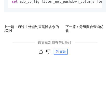
set
 adb_config filter_not_pushdown_columns
=
[test02
上一篇：
通过主外键约束消除多余的
下一篇：
分组聚合查询优
JOIN
化
该文章对您有帮助吗？
反馈