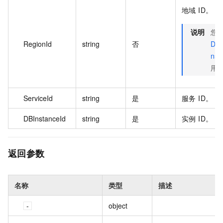
地域 ID。
说明
您
RegionId
string
否
Des
ns
用的
ServiceId
string
是
服务 ID。
DBInstanceId
string
是
实例 ID。
返回参数
名称
类型
描述
object