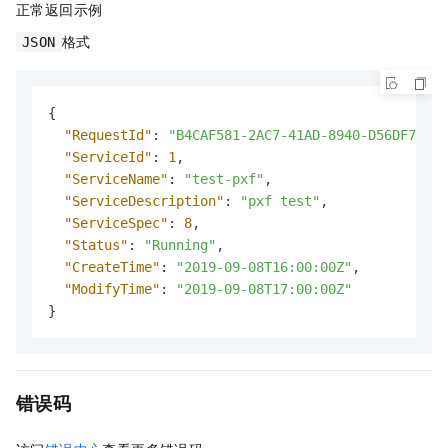
正常返回示例
格式
JSON
{
"RequestId"
:
"B4CAF581-2AC7-41AD-8940-D56DF7AADF
"ServiceId"
:
1
,
"ServiceName"
:
"test-pxf"
,
"ServiceDescription"
:
"pxf test"
,
"ServiceSpec"
:
8
,
"Status"
:
"Running"
,
"CreateTime"
:
"2019-09-08T16:00:00Z"
,
"ModifyTime"
:
"2019-09-08T17:00:00Z"
}
错误码