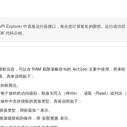
服务生态伙伴
视觉 Coding、空间感知、多模态思考等全面升级
1M上下文，专为长程任务能力而生
云工开物
企业应用
Night Plan 支持 Qwen 3.8-Max
AI 办公
NEW
Red Hat
30+ 款产品免费体验
夜间 5 折，Qwen/Meoo/TokenPlan 客户专享
AI智能应用
科研合作
ERP
堂（旗舰版）
SUSE
智能客服
AI 应用构建
大模型原生
PI Explorer
中直接运行该接口，免去您计算签名的困扰。运行成功后，OpenA
CRM
2个月
自动承接线索
DK
代码示例。
建站小程序
Qoder
大模型服务平台百炼-应用模版
OA 办公系统
HOT
NEW
面向真实软件
个人版上线、团队版降价；千问3.8-Max首发发尝鲜
丰富多元化的应用模版和解决方案
力提升
财税管理
模板建站
万有无界
大模型服务平台百炼-智能体
400电话
定制建站
的模型效果
灵活可视化地构建企业级 Agent
方案
广告营销
模板小程序
授权信息，可以在
RAM
权限策略语句的
元素中使用，用来给
Action
秒悟
人工智能平台 PAI
限。具体说明如下：
定制小程序
云端极速 AI 
新一代 AI 视频生成模型，深度适配广告营销等场景
AI Native 的算法工程平台，一站式完成建模、训练、推理服务部署
体的权限点。
APP 开发
每个操作的访问级别，取值为写入（Write）、读取（Read）或列出（L
建站系统
指操作中支持授权的资源类型。具体说明如下：
资源类型，用前面加 * 表示。
AI 应用
10分钟微调：让0.6B模型媲美235B模型
多模态数据信
资源级授权的操作，用
表示。
全部资源
依托云原生高可用架构,实现Dify私有化部署
用1%尺寸在特定领域达到大模型90%以上效果