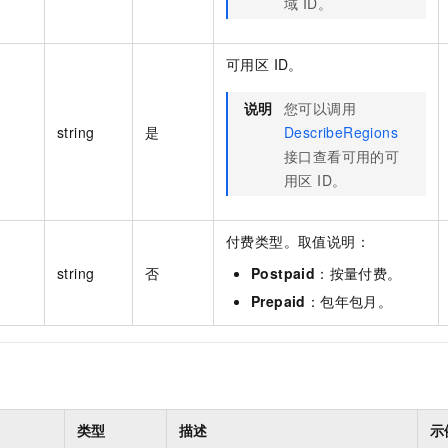
域 ID。
可用区 ID。
说明
您可以调用
string
是
DescribeRegions
接口查看可用的可
用区 ID。
付费类型。取值说明：
string
否
Postpaid
：按量付费。
Prepaid
：包年包月。
类型
描述
示