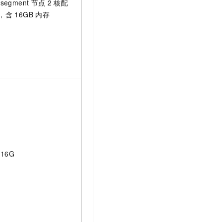
segment
节点
2
核配
，含
16GB 内存
C16G