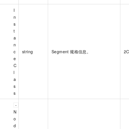
I
n
s
t
a
n
c
string
Segment 规格信息。
2
e
C
l
a
s
s
N
o
d