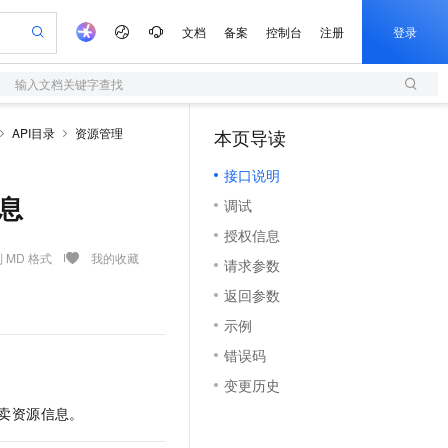
文档
备案
控制台
注册
登录
输入文档关键字查找
验
作计划
器
AI 活动
专业服务
服务伙伴合作计划
开发者社区
加入我们
服务平台百炼
阿里云 OPC 创新助力计划
API目录
资源管理
本页导读
（1）
一站式生成采购清单，支持单品或批量购买
S
io：打造专属 AI 语音助手
S产品伙伴计划（繁花）
峰会
造的大模型服务与应用开发平台
轻量应用服务器
一句话生成原生可编辑精美 PPT 文稿
AI 生产力先锋
Al MaaS 服务伙伴赋能合作
域名
博文
Careers
至高可申请百万元
接口说明
性可伸缩的云计算服务
开启高性价比 AI 编程新体验
Qwen-Audio-3.0-Realtime 端到端实时语音角色扮演
输入一句话想法, 轻松生成专业的 PPT
先锋实践拓展 AI 生产力的边界
快速构建应用程序和网站，即刻迈出上云第一步
Token 补贴，五大权
计划
海大会
伙伴信用分合作计划
商标
问答
社会招聘
信息
调试
益加速 OPC 成功
S
eek-V4-Pro
数字证书管理服务（原SSL证书）
一键部署幻兽帕鲁游戏服务器
飞天发布时刻
HOT
划
备案
电子书
校园招聘
授权信息
pSeek-V4-Pro
视频创作，一键激活电商全链路生产力
全托管，含MySQL、PostgreSQL、SQL Server、MariaDB多引擎
实现全站HTTPS，呈现可信的WEB访问
一键购买专属联机服务器，轻松开启游戏
所见，即是所愿
更多支持
 MD 格式
我的收藏
划
公司注册
镜像站
请求参数
视频生成
语音识别与合成
专属 QwenPaw
短信服务
漫剧工坊：一站式动画创作平台
AI 实训营
HOT
合作伙伴培训与认证
返回参数
划
上云迁移
的智能体编程平台
站生成，高效打造优质广告素材
从聊天伙伴进化为能主动干活的本地数字员工
快速生产连贯的高质量长漫剧
从基础到进阶，Agent 创客手把手教你
国内短信简单易用，安全可靠，秒级触达，全球覆盖200+国家和地区。
e-1.1-T2V
Qwen3-TTS-Flash
lScope
我要反馈
查询合作伙伴
示例
畅细腻的高质量视频
离线语音合成大模型，多语言方言自适应，低延迟高稳定
n Alibaba Cloud ISV 合作
代维服务
olarDB
建企业门户网站
大数据开发治理平台 DataWorks
10 分钟搭建微信、支付宝小程序
错误码
创新加速
ope
登录合作伙伴管理后台
我要建议
站，无忧落地极速上线
以可视化方式快速构建移动和 PC 门户网站
100%兼容MySQL、PostgreSQL，兼容Oracle，支持集中和分布式
高效部署网站，快速应用到小程序
Data Agent 驱动的一站式 Data+AI 开发治理平台
e-1.1-I2V
Cosyvoice-V3-Flash
变更历史
安全
畅自然，细节丰富
高表现力语音合成大模型，语音克隆听感自然
我要投诉
上云场景组合购
伴
例售卖资源信息。
边界网络安全防护产品
漫剧创作，剧本、分镜、视频高效生成
覆盖90%+业务场景，专享组合折扣价
2V
VPN
Fun-ASR