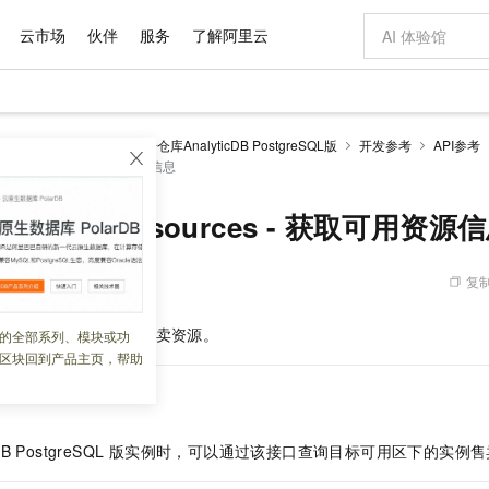
云市场
伙伴
服务
了解阿里云
AI 特惠
数据与 API
成为产品伙伴
企业增值服务
最佳实践
价格计算器
AI 场景体
基础软件
产品伙伴合
阿里云认证
市场活动
配置报价
大模型
alyticDB
云原生数据仓库AnalyticDB PostgreSQL版
开发参考
API参考
自助选配和估算价格
bleResources - 获取可用资源信息
新方式
域名与网站
睿译宝，AI翻译排版一步到位
智启 AI 普惠权益
产品生态集成认证中心
企业支持计划
云上春晚
千问官方 MaaS 平台，为开发者和 Agent 而生，新用户赠送 1 亿 + tokens 额度
云服务器 EC
Qwen Aud
AI Coding
阿里云Maa
2026 阿里云
为企业打
数据集
Windows
大模型认证
模型
NEW
NEW
交付可用成果
值低价云产品抢先购
提供智能易用的域名与建站服务
上传文档即自动完成翻译和格式还原
至高享 1亿+免费 tokens，加速 Al 应用落地
安全可靠、弹
智能编程，一键
产品生态伙伴
专家技术服务
云上奥运之旅
弹性计算合作
阿里云中企出
手机三要素
宝塔 Linux
全部认证
eAvailableResources - 获取可用资源
价格优势
有专属领域专家
对象存储 OSS
GLM-5.2：长任务时代开源旗舰模型
阿里云 OPC 创新助力计划
云数据库 RD
即刻拥有 DeepS
AI 电商营销
产品生态伙伴工作台
企业增值服务台
云栖战略参考
云存储合作计
云栖大会
身份实名认证
CentOS
训练营
推动算力普惠，释放技术红利
的大模型服务
最高返9万
多领域专家智能体,一键组建 AI 虚拟交付团队
至高百万元 Token 补贴，加速一人公司成长
稳定、安全、高性价比、高性能的云存储服务
真正可用的 1M 上下文,一次完成代码全链路开发
轻松解锁专属 Dee
从图文生成到
复制
 09:56:23
云上的中国
数据库合作计
活动全景
短信
Docker
图片和
站式影视创作平台
人工智能平台 PAI
Hermes Agent，打造自进化智能体
Token Plan 模型订阅计划
Qoder
5 分钟轻松部署
AI 广告创作
企业成长
大模型
NEW
信息公告
看见新力量
云网络合作计
OCR 文字识别
JAVA
级电脑
证享300元代金券
可视化编排打通从文字构思到成片全链路闭环
一站式AI开发、训练和推理服务
自主进化，持久记忆，越用越聪明
Qwen3.8-Max 首发尝鲜，限时加量 10 倍，夜间低至2折
面向真实软件
图文、视频一
ostgreSQL
版的可用售卖资源。
的全部系列、模块或功
Kimi-K3
HappyHors
NEW
魔搭 Mode
loud
服务实践
官网公告
区块回到产品主页，帮助
Kimi 最新旗舰模型，长程编程与推理利器
让文字生成流
金融模力时刻
Salesforce O
版
发票查验
全能环境
Qoder CN
Claude Code + GStack 打造工程团队
千问办公，限时限量积分加倍
云原生数据库 P
低代码高效构
AI 建站
NEW
作计划
计划
创新中心
魔搭 ModelSc
健康状态
让AI从“聊天伙伴”进化为能干活的“数字员工”
覆盖公网/内网、递归/权威、移动APP等全场景解析服务
安装技能 GStack，拥有专属 AI 工程团队
你的AI工作搭子，覆盖日常办公高频场景
基于千问大模型等，支持代码智能生成、研发智能问答
0 代码专业建
客户案例
天气预报查询
操作系统
Deepseek-v4-pro
HappyHors
态合作计划
态智能体模型
旗舰 MoE 大模型，百万上下文与顶尖推理能力
图生视频，流
Compute
同享
容器服务 Kubernetes 版 ACK
万小智 AI 建站低至 15元/月
云防火墙
AI 短剧/漫剧
快递物流查询
WordPress
成为服务伙
ticDB PostgreSQL 版实例时，可以通过该接口查询目标可用区下的实
高校合作
式云数据仓库
点，立即开启云上创新
提供一站式管理容器应用的 K8s 服务
送.CN域名，送备案服务码
云原生的云上
AI助力短剧
GLM-5.2
Wan2.7-T
Ubuntu