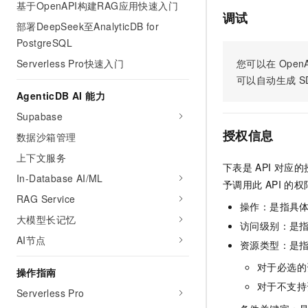
基于OpenAPI构建RAG应用快速入门
AI 产品 免费试用
网络
安全
云开发大赛
调试
Tableau 订阅
部署DeepSeek至AnalyticDB for
1亿+ 大模型 tokens 和 
可观测
入门学习赛
PostgreSQL
中间件
AI空中课堂在线直播课
140+云产品 免费试用
大模型服务
Serverless Pro快速入门
您可以在
OpenA
上云与迁云
产品新客免费试用，最长1
数据库
可以自动生成
S
生态解决方案
千问AI平台-Token Plan
企业出海
AgenticDB AI 能力
大模型ACA认证体验
大数据计算
助力企业全员 AI 认知与能
行业生态解决方案
Supabase
政企业务
媒体服务
千问AI平台-模型体验
授权信息
数据沙箱管理
开发者生态解决方案
在线体验全尺寸、多种模态
企业服务与云通信
上下文服务
AI 开发和 AI 应用解决
下表是
API
对应的
Happy 系列大模型
In-Database AI/ML
域名与网站
予调用此
API
的权
RAG Service
操作：是指具
终端用户计算
大模型长记忆
访问级别：是指
Serverless
AI节点
大模型解决方案
资源类型：是
开发工具
对于必选的
操作指南
快速部署 Dify，高效搭建 
对于不支持
Serverless Pro
迁移与运维管理