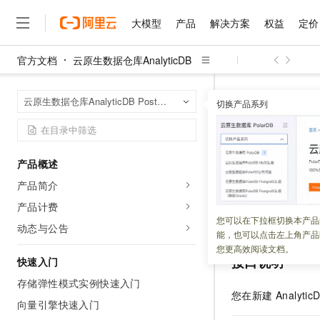
大模型
产品
解决方案
权益
定价
官方文档
云原生数据仓库AnalyticDB
大模型
产品
解决方案
权益
定价
云市场
伙伴
服务
了解阿里云
精选产品
精选解决方案
普惠上云
产品定价
精选商城
成为销售伙伴
售前咨询
为什么选择阿里云
千问AI平台
云原生数据仓库An
首页
云原生数据仓库AnalyticDB PostgreSQL版
了解云产品的定价详情
切换产品系列
DescribeAvaila
大模型服务平台百炼
千问办公，解锁你的工作
普惠上云 官方力荐
分销伙伴
在线服务
网站建设
什么是云计算
大
大模型服务与应用平台
企业级Agent产品，直接
云服务器38元/年起，超
咨询伙伴
多端小程序
技术领先
Describ
云上成本管理
售后服务
千问大模型
Agency Agents：拥
官方推荐返现计划
大模型
大模型
精选产品
精选解决方案
Salesforce 国际版订阅
稳定可靠
产品概述
管理和优化成本
多元化、高性能、安全可靠
推荐新用户得奖励，单订单
销售伙伴合作计划
自助服务
产品简介
更新时间：
2026-03-27
友盟天域
安全合规
人工智能与机器学习
AI
文本生成
无影云电脑
HappyHorse 打造一
云工开物
无影生态合作计划
在线服务
产品计费
观测云
分析师报告
随时随地安全接入的云上超
高校专属算力普惠，学生认
计算
互联网应用开发
获取
AnalyticDB P
您可以在下拉框切换本产品
Qwen3.8-Max
HOT
动态与公告
Salesforce On Alibaba C
工单服务
能，也可以点击左上角产品
智能体时代全能旗舰模型
Tuya 物联网平台阿里云
研究报告与白皮书
云解析DNS
快速拥有专属 OpenClaw
Consulting Partner 合
大数据
容器
您更高效阅读文档。
免费试用
短信专区
接口说明
快速入门
蓝凌 OA
Qwen3.7-Plus
AI 大模型销售与服务生
现代化应用
存储
天池大赛
能看、能想、能动手的多模
存储弹性模式实例快速入门
云原生大数据计算服务 Max
解决方案免费试用 新老
电子合同
您在新建 Analy
面向分析的企业级SaaS模
最高领取价值200元试用
向量引擎快速入门
安全
网络与CDN
AI 算法大赛
Qwen3-VL-Plus
畅捷通