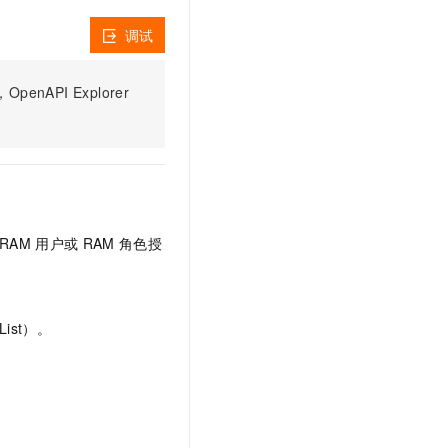
文戏情感细腻自然，动作戏激烈拳拳到肉，实现更强表演能力
支持中英文自由切换，具备更强的噪声鲁棒性
云聚AI 严选权益
SSL 证书
调试
，一键激活高效办公新体验
精选AI产品，从模型到应用全链提效
堡垒机
AI 用量加速计划
应用
PI Explorer
防火墙
、识别商机，让客服更高效、服务更出色。
新老同享，达量后返
千问办公
主机安全
NEW
的智能体编程平台
一站式AI生产力平台
AI 应用及服务市场
伶鹊
企业级人与Agent协作平台，接入和调度多个数字员工
智能客服平台，对话机器人、对话分析、智能外呼
AI 应用
RAM
用户或
RAM
角色授
大模型服务平台百炼 - 全妙
大模型
应用创作平台
多模态内容创作工具，已接入 DeepSeek
自然语言处理
ist）。
数据标注
机器学习
息提取
与 AI 智能体进行实时音视频通话
从文本、图片、视频中提取结构化的属性信息
构建支持视频理解的 AI 音视频实时通话应用