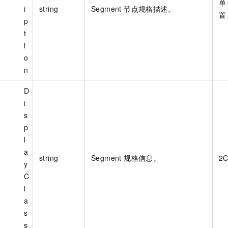
单
i
string
Segment 节点规格描述。
置
p
t
i
o
n
D
i
s
p
l
a
string
Segment 规格信息。
2
y
C
l
a
s
s