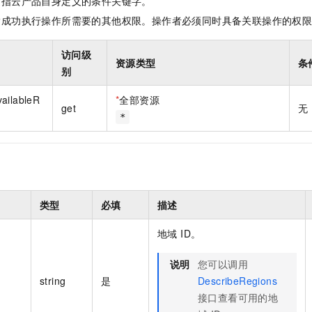
是指云产品自身定义的条件关键字。
一个 AI 助手
即刻拥有 DeepSeek-R1 满血版
超强辅助，Bol
指成功执行操作所需要的其他权限。操作者必须同时具备关联操作的权
在企业官网、通讯软件中为客户提供 AI 客服
多种方案随心选，轻松解锁专属 DeepSeek
访问级
资源类型
条
别
ailableR
*
全部资源
get
无
*
类型
必填
描述
地域 ID。
说明
您可以调用
string
是
DescribeRegions
接口查看可用的地