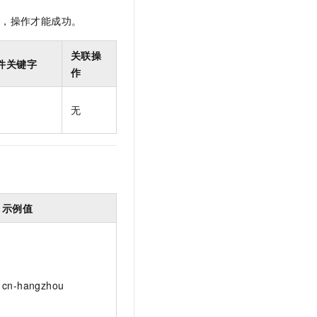
t.diy 一步搞定创意建站
构建大模型应用的安全防护体系
限，操作才能成功。
通过自然语言交互简化开发流程,全栈开发支持
通过阿里云安全产品对 AI 应用进行安全防护
关联操
件关键字
作
无
示例值
cn-hangzhou