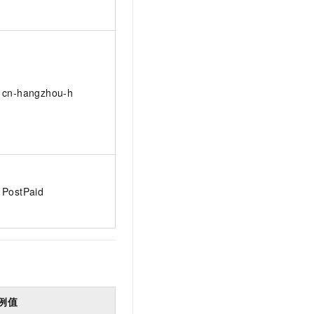
cn-hangzhou-h
PostPaid
例值