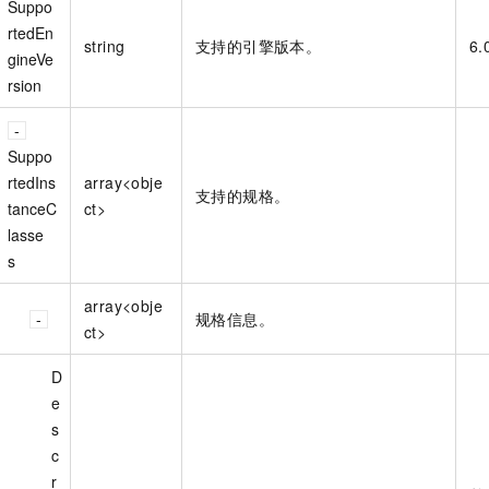
Suppo
rtedEn
string
支持的引擎版本。
6.
gineVe
rsion
Suppo
rtedIns
array<obje
支持的规格。
tanceC
ct>
lasse
s
array<obje
规格信息。
ct>
D
e
s
c
r