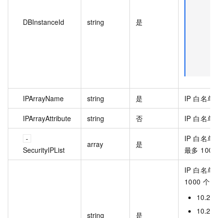
e
DBInstanceId
string
是
A
P
I
IPArrayName
string
是
IP 白名
IPArrayAttribute
string
否
IP 白名
IP 白名单
array
是
SecurityIPList
最多 100
IP 白名单
1000 
10.23
10.23
string
是