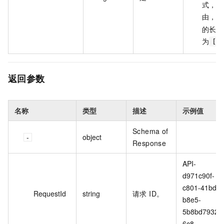
式，无
由，
/
的长度
为
[1,
返回参数
名称
类型
描述
示例值
Schema of
object
Response
API-
d971c90f-
c801-41bd-
RequestId
string
请求 ID。
b8e5-
5b8bd7932
6c8