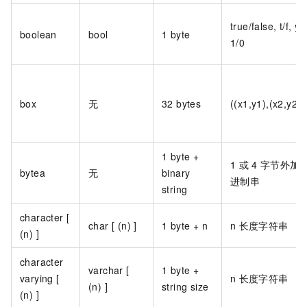
true/false, t/f, y
boolean
bool
1 byte
1/0
box
无
32 bytes
((x1,y1),(x2,y2))
1 byte +
1
或
4
字节外加
bytea
无
binary
进制串
string
character [
char [ (n) ]
1 byte + n
n
长度字符串
(n) ]
character
varchar [
1 byte +
varying [
n
长度字符串
(n) ]
string size
(n) ]