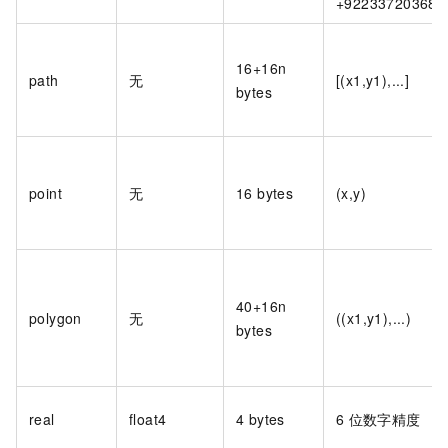
+922337203685
16+16n
path
无
[(x1,y1),...]
bytes
point
无
16 bytes
(x,y)
40+16n
polygon
无
((x1,y1),...)
bytes
real
float4
4 bytes
6
位数字精度