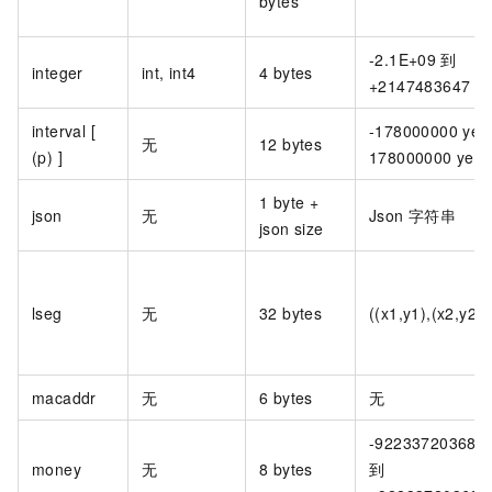
bytes
-2.1E+09
到
integer
int, int4
4 bytes
+2147483647
interval [
-178000000 year
无
12 bytes
(p) ]
178000000 year
1 byte +
json
无
Json
字符串
json size
lseg
无
32 bytes
((x1,y1),(x2,y2))
macaddr
无
6 bytes
无
-922337203685
money
无
8 bytes
到