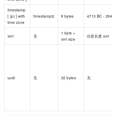
timestamp
[ (p) ] with
timestamptz
8 bytes
4713 BC - 294,
time zone
1 byte +
xml
无
任意长度
xml
xml size
uuid
无
32 bytes
无