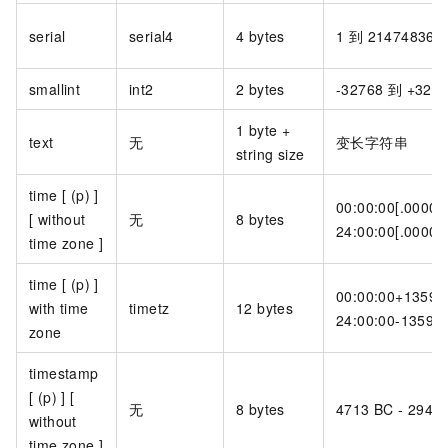
serial
serial4
4 bytes
1 到 214748364
smallint
int2
2 bytes
-32768 到 +327
1 byte +
text
无
变长字符串
string size
time [ (p) ]
00:00:00[.000000
[ without
无
8 bytes
24:00:00[.00000
time zone ]
time [ (p) ]
00:00:00+1359 -
with time
timetz
12 bytes
24:00:00-1359
zone
timestamp
[ (p) ] [
无
8 bytes
4713 BC - 294,
without
time zone ]