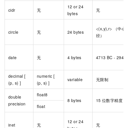
12 or 24
cidr
无
无
bytes
<(x,y),r> （中
circle
无
24 bytes
径）
date
无
4 bytes
4713 BC - 294,
decimal [
numeric [
variable
无限制
(p, s) ]
(p, s) ]
float8
double
8 bytes
15
位数字精度
precision
float
12 or 24
inet
无
无