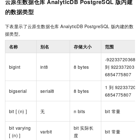
云原生数据仓库 AnalyticDB PostgreSQL 版
内建
的数据类型
下表显示了
云原生数据仓库 AnalyticDB PostgreSQL 版
内建的数
据类型。
名称
别名
存储大小
范围
-922337203​685
bigint
int8
8 bytes
到
922337203​
6854775807
1 到 922337203​
bigserial
serial8
8 bytes
6854775807
bit [ (n) ]
无
n bits
bit 常量
bit varying
bit
实际长
varbit
bit 常量
[ (n) ]
度