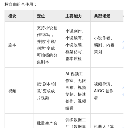
标自由组合使用：
模块
定位
主要能力
典型场景
相
支持小说创
小说创作、
作/续写，
小说续写、
小说作者、
并把“小说/
A
剧本
小说改编、
编剧、内容
创意”变成
手
框架仿写、
策划
可拍摄的分
剧本质检
集剧本
AI 视频工
作室、无限
把“剧本/创
视频导演、
画布、视频
AI
视频
意”变成成
AIGC 创作
复刻、快速
作
片视频
者
创作、视频
编辑
训练数据工
批量生产合
厂（数据集
机器人 / 算
具