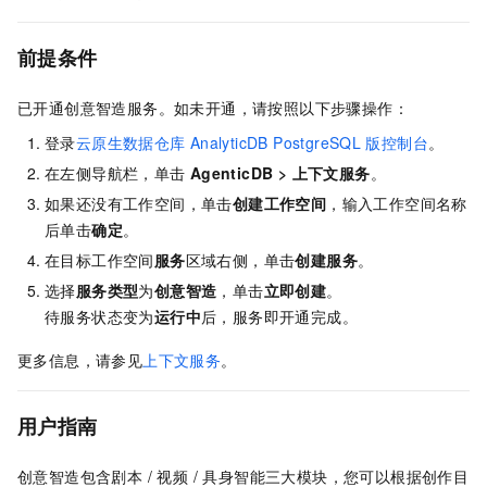
前提条件
已开通创意智造服务。如未开通，请按照以下步骤操作：
登录
云原生数据仓库
AnalyticDB PostgreSQL
版控制台
。
在左侧导航栏，单击
AgenticDB
>
上下文服务
。
如果还没有工作空间，单击
创建工作空间
，输入工作空间名称
后单击
确定
。
在目标工作空间
服务
区域右侧，单击
创建服务
。
选择
服务类型
为
创意智造
，单击
立即创建
。
待服务状态变为
运行中
后，服务即开通完成。
更多信息，请参见
上下文服务
。
用户指南
创意智造包含剧本 / 视频 / 具身智能三大模块，您可以根据创作目