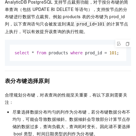
AnalyticDB PostgreSQL
支持节点裁剪功能，对于按分布键的简
单查询（包括
UPDATE
和
DELETE
等语句），支持按节点的分
布键进行数据节点裁剪。例如
products
表的分布键为
prod_id
列，以下查询语句只会被发送到满足
的计算节点
prod_id=101
上执行，可以有效提升该查询的执行性能。
select
*
from
 products 
where
 prod_id 
=
101
;
表分布键选择原则
合理规划分布键，对表查询的性能至关重要，有以下原则需要关
注：
尽量选择数据分布均匀的列作为分布键，若分布键数据分布不
均匀，可能会导致数据倾斜。数据倾斜会导致部分计算节点存
储的数据过多，查询负载大，查询耗时变长。因此请不要选择
bool
类型、时间日期类型的列作为分布键。