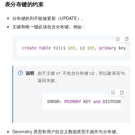
表分布键的约束
分布键的列不能被更新（UPDATE）。
主键和唯一键必须包含分布键。例如：
create
table
 t1(c1 
int
, c2 
int
, 
primary
 key (c
说明
由于主键
c1
不包含分布键
c2，所以建表语句
返回失败。
ERROR: 
PRIMARY
 KEY 
and
 DISTRIBUTED 
B
Geometry
类型和用户自定义数据类型不能作为分布键。